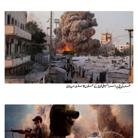
غزہ کی پٹی پر اسرائیلی فوج کے حملوں کا سلسلہ جاری