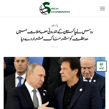
Ski
t
conten
پاکستان
روس نے پاکستان کے اندرونی معاملات میں
مداخلت کو شرمناک قرار دے دیا
05
اپریل