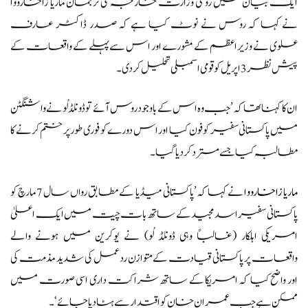
ایک بیان میں روسی وزارت خارجہ کی ترجمان ماریا زاخارووا
نے کہا کہ روس نے نوٹ کیا ہے کہ صدر ڈاکٹر عارف
علوی نے وزیر اعظم کے مشورے اور اس سے پہلے کے واقعات کے
پیش نظر 3 اپریل کو قومی اسمبلی تحلیل کر دی۔
ان کا کہنا تھا کہ ’جب وہ اس کے باوجود روس آئے تو ڈونلڈ لُو نے واشنگٹن
میں پاکستانی سفیر کو فون کیا اور اس دورے کو فوری طور پر ختم کرنے کا
مطالبہ کیا جسے مسترد کر دیا گیا۔
ماریا زاخارووا
نے کہا کہ ’پاکستانی میڈیا کے مطابق رواں سال 7 مارچ کو
پاکستانی سفیر اسد مجید کے ساتھ بات چیت میں ایک اعلیٰ
امریکی اہلکار (غالباً وہی ڈونلڈ لُو) نے یوکرین میں ہونے والے
واقعات پر پاکستانی قیادت کے متوازن ردعمل کی شدید مذمت کی
اور واضح کیا کہ امریکا کے ساتھ شراکت داری اسی صورت میں
ممکن ہے جب عمران خان کو اقتدار سے ہٹا دیا جائے‘۔