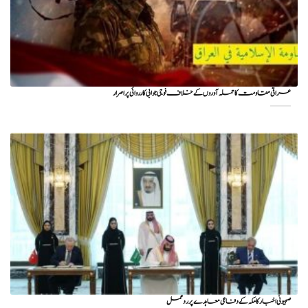
عراقی مقاومت کا حملہ آوروں کے خلاف فوجی جوابی کارروائی پر اصرار
صہیونی اخبار کا مکہ کے دفاعی معاہدے پر ردعمل