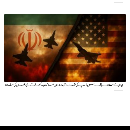
ایران کے خلاف جنگ میں ٹرمپ کی شکست؛ آبنائے ہرمز کو دوبارہ کھولنے کے لیے تہران کی شرائط