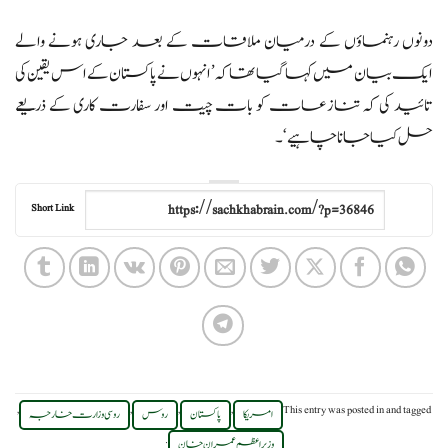
دونوں رہنماؤں کے درمیان ملاقات کے بعد جاری ہونے والے
ایک بیان میں کہا گیا تھا کہ ’انہوں نے پاکستان کے اس یقین کی
تائید کی کہ تنازعات کو بات چیت اور سفارت کاری کے ذریعے
حل کیا جانا چاہیے‘۔
Short Link
,
,
,
,
This entry was posted in
and tagged
امریکا
پاکستان
روس
روسی وزارت خارجہ
.
وزیر اعظم عمران خان