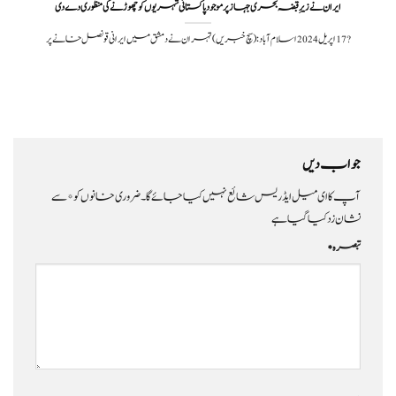
ایران نے زیرِقبضہ بحری جہاز پر موجود پاکستانی شہریوں کو چھوڑنے کی منظوری دے دی
?️ 17 اپریل 2024اسلام آباد: (سچ خبریں) تہران نے دمشق میں ایرانی قونصل خانے پر
جواب دیں
آپ کا ای میل ایڈریس شائع نہیں کیا جائے گا۔
ضروری خانوں کو
*
سے
نشان زد کیا گیا ہے
تبصرہ
*