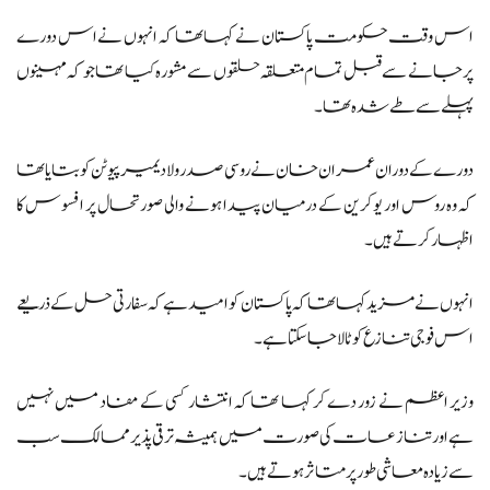
اس وقت حکومت پاکستان نے کہا تھا کہ انہوں نے اس دورے
پر جانے سے قبل تمام متعلقہ حلقوں سے مشورہ کیا تھا جو کہ مہینوں
پہلے سے طے شدہ تھا۔
دورے کے دوران عمران خان نے روسی صدر ولادیمیر پیوٹن کو بتایا تھا
کہ وہ روس اور یوکرین کے درمیان پیدا ہونے والی صورتحال پر افسوس کا
اظہار کرتے ہیں۔
انہوں نے مزید کہا تھا کہ پاکستان کو امید ہے کہ سفارتی حل کے ذریعے
اس فوجی تنازع کو ٹالا جاسکتا ہے۔
وزیر اعظم نے زور دے کر کہا تھا کہ انتشار کسی کے مفاد میں نہیں
ہے اور تنازعات کی صورت میں ہمیشہ ترقی پذیر ممالک سب
سے زیادہ معاشی طور پر متاثر ہوتے ہیں۔