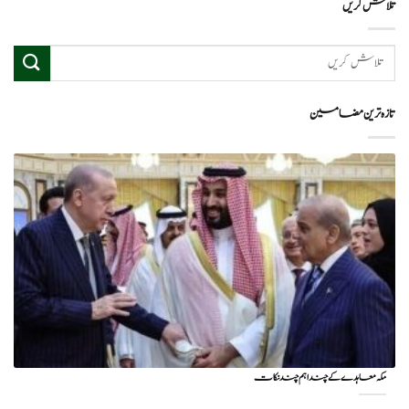
تلاش کریں
تازہ ترین مضامین
مکہ معاہدے کے چند اہم چند نکات