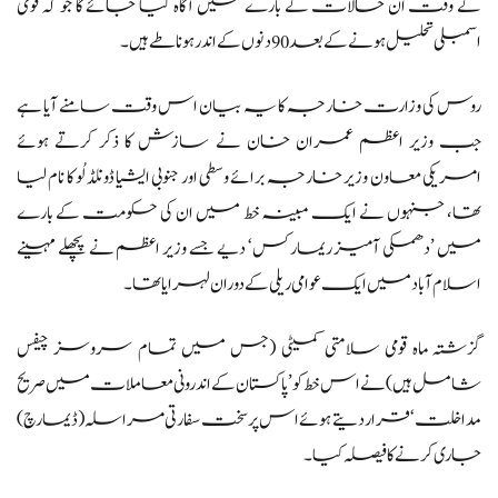
کے وقت ان حالات کے بارے میں آگاہ کیا جائے گا جو کہ قومی
اسمبلی تحلیل ہونے کے بعد 90 دنوں کے اندر ہونا طے ہیں۔
روس کی وزارت خارجہ کا یہ بیان اس وقت سامنے آیا ہے
جب وزیر اعظم عمران خان نے سازش کا ذکر کرتے ہوئے
امریکی معاون وزیر خارجہ برائے وسطی اور جنوبی ایشیا ڈونلڈ لُو کا نام لیا
تھا، جنہوں نے ایک مبینہ خط میں ان کی حکومت کے بارے
میں ’دھمکی آمیز ریمارکس‘ دیے جسے وزیر اعظم نے پچھلے مہینے
اسلام آباد میں ایک عوامی ریلی کے دوران لہرایا تھا۔
گزشتہ ماہ قومی سلامتی کمیٹی (جس میں تمام سروسز چیفس
شامل ہیں) نے اس خط کو ’پاکستان کے اندرونی معاملات میں صریح
مداخلت‘ قرار دیتے ہوئے اس پر سخت سفارتی مراسلہ (ڈیمارچ)
جاری کرنے کا فیصلہ کیا۔