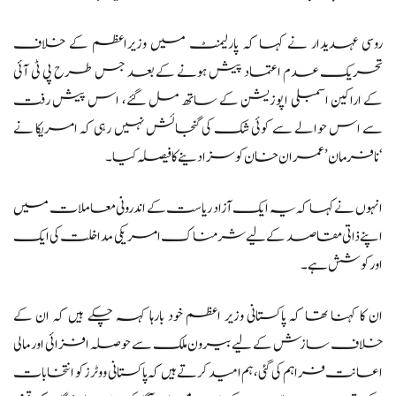
روسی عہدیدار نے کہا کہ پارلیمنٹ میں وزیراعظم کے خلاف
تحریک عدم اعتماد پیش ہونے کے بعد جس طرح پی ٹی آئی
کے اراکین اسمبلی اپوزیشن کے ساتھ مل گئے، اس پیش رفت
سے اس حوالے سے کوئی شک کی گنجائش نہیں رہی کہ امریکا نے
‘نافرمان’ عمران خان کو سزا دینے کا فیصلہ کیا۔
انہوں نے کہا کہ یہ ایک آزاد ریاست کے اندرونی معاملات میں
اپنے ذاتی مقاصد کے لیے شرمناک امریکی مداخلت کی ایک
اور کوشش ہے۔
ان کا کہنا تھا کہ پاکستانی وزیر اعظم خود بارہا کہہ چکے ہیں کہ ان کے
خلاف سازش کے لیے بیرون ملک سے حوصلہ افزائی اور مالی
اعانت فراہم کی گئی، ہم امید کرتے ہیں کہ پاکستانی ووٹرز کو انتخابات