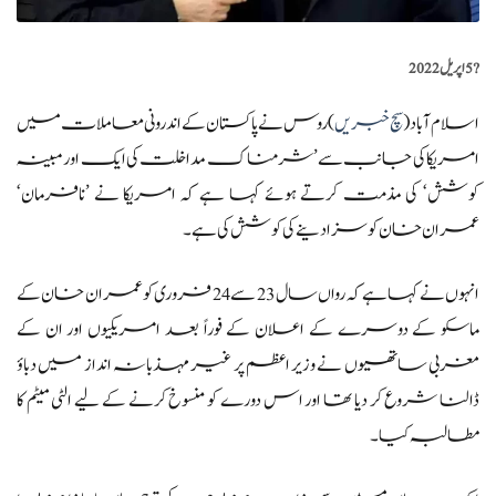
?️
5 اپریل 2022
اسلام آباد(
سچ خبریں
)روس نے پاکستان کے اندرونی معاملات میں
امریکا کی جانب سے ’شرمناک مداخلت کی ایک اور مبینہ
کوشش‘ کی مذمت کرتے ہوئے کہا ہے کہ امریکا نے ’نافرمان‘
عمران خان کو سزا دینے کی کوشش کی ہے۔
انہوں نے کہا ہے کہ رواں سال 23 سے 24 فروری کو عمران خان کے
ماسکو کے دوسرے کے اعلان کے فوراً بعد امریکیوں اور ان کے
مغربی ساتھیوں نے وزیر اعظم پر غیر مہذبانہ انداز میں دباؤ
ڈالنا شروع کر دیا تھا اور اس دورے کو منسوخ کرنے کے لیے الٹی میٹم کا
مطالبہ کیا۔