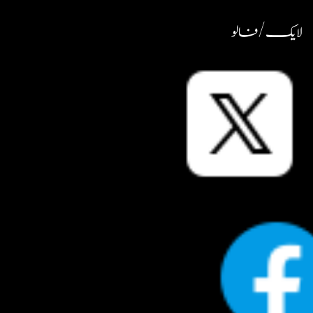
لایک / فالو