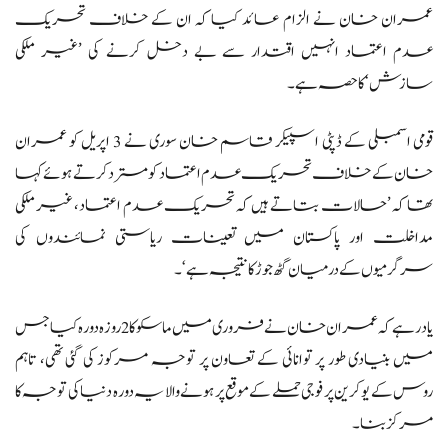
عمران خان نے الزام عائد کیا کہ ان کے خلاف تحریک
عدم اعتماد انہیں اقتدار سے بے دخل کرنے کی ’غیر ملکی
سازش‘ کا حصہ ہے۔
قومی اسمبلی کے ڈپٹی اسپیکر قاسم خان سوری نے 3 اپریل کو عمران
خان کے خلاف تحریک عدم اعتماد کو مسترد کرتے ہوئے کہا
تھا کہ ’حالات بتاتے ہیں کہ تحریک عدم اعتماد، غیر ملکی
مداخلت اور پاکستان میں تعینات ریاستی نمائندوں کی
سرگرمیوں کے درمیان گٹھ جوڑ کا نتیجہ ہے‘۔
یاد رہے کہ عمران خان نے فروری میں ماسکو کا 2 روزہ دورہ کیا جس
میں بنیادی طور پر توانائی کے تعاون پر توجہ مرکوز کی گئی تھی، تاہم
روس کے یوکرین پر فوجی حملے کے موقع پر ہونے والا یہ دورہ دنیا کی توجہ کا
مرکز بنا۔