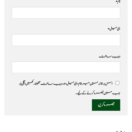
نام
*
ای میل
*
ویب‌ سائٹ
اس براؤزر میں میرا نام، ای میل، اور ویب سائٹ محفوظ رکھیں اگلی بار
جب میں تبصرہ کرنے کےلیے۔