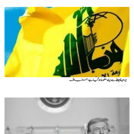
ایران پہلے سے زیادہ مضبوط ہو گیا ہے: حزب اللہ