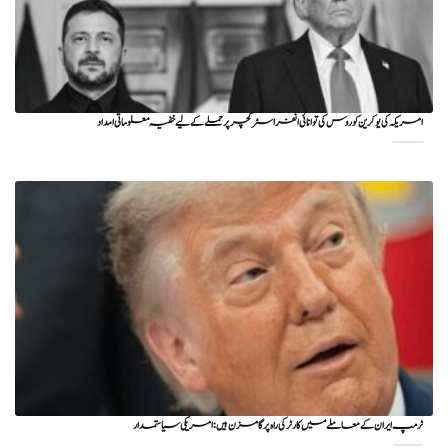
امریکہ کی یوکرین کو روس کی توانائی انفراسٹرکچر پر حملے کے لیے خفیہ معلوماتی امداد
ٹرمپ ایران کے معاملے میں کارٹر کی راہ پر گامزن ہیں: امریکی سیاستمدار