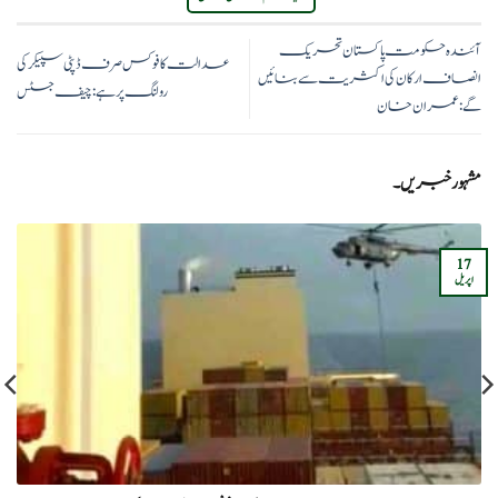
آئندہ حکومت پاکستان تحریک
عدالت کا فوکس صرف ڈپٹی سپیکر کی
انصاف ارکان کی اکثریت سے بنائیں
رولنگ پر ہے:چیف جسٹس
گے:عمران خان
مشہور خبریں۔
17
اپریل