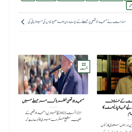
.
ی
امارات نے مسجد الاقصی پر حملے کے چند دن بعد صہیونیوں کی میزبانی کی
22
09
اگست
مارچ
ات کے خلاف
مسجد الاقصی خطرناک مرحلے میں
امری
یے حجاز پارلیمنٹ کا
?️ 22 اگست 2022سچ خبریں:مسجد الاقصی کے
م
خطیب شیخ عکرمہ صبری کا کہنا ہے کہ
2023سچ خبریں:درجنوں سعودی کارکنوں
پال