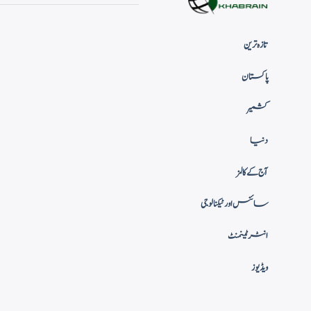
تازہ ترین
پاکستان
کشمیر
دنیا
آج کے کالمز
سائنس اور ٹیکنالوجی
انٹرٹینمنٹ
ویڈیوز