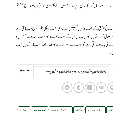
 صورت حال کو دیکھ رہی ہے اور اس نے یمنی عوام کو بتدریج ختم
انی حقوق کے محافظ ہیں لیکن ساری دنیا اچھی طرح جانتی ہے
 پر استعمال کرتے ہیں اور جہاں ان کے مقاصد اور مفادات اس کا
 کی بات آتی ہے تو وہ سب بہرے اور اندھے ہو جاتے ہیں ایسا
ں۔
Short Link
,
,
,
,
,
,
lea
Yemeni nation
روکنا
سعودی عرب
ظالمانہ
محاصرہ