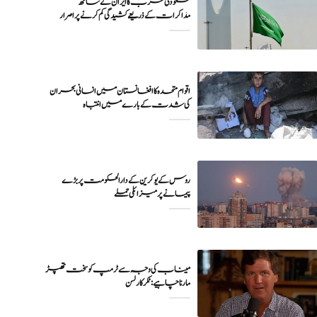
سعودی عرب کا ایران کے ساتھ
مذاکرات کے ذریعے کشیدگی کم کرنے پر اصرار
اقوام متحدہ کا افغانستان میں انسانی بحران
کی شدت کے بارے میں انتباہ
روس کے یوکرین کے دارالحکومت پر بڑے
میناب کی وجہ سے ٹرمپ کو سخت تھپڑ
مارنا چاہیے : ٹکر کارلسن