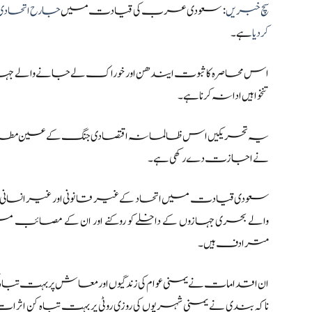
سچ خبریں
: سعودی عرب کی قیادت میں
جارح اتحادی
کر دیا
ہے۔
اس محاصرہ کا ثبوت ایندھن اور خوراک لے جانے والے جہازوں ک
تنخواہیں ادا نہ کرنا ہے۔
یہ تحریکیں اس ظالمانہ اقتصادی جنگ کے عین مطابق 
نے اجازت دے رکھی ہے۔
سعودی قیادت میں اتحاد کے غیر قانونی اور غیر انسانی
والے بحری جہازوں کے داخلے کو روکنے اور ان کے مصائ
مترادف ہیں۔
ان اقدامات نے یمنی عوام کی زندگیوں اور معاش پر بہت تباہ
ناکہ بندی نے یمنی شہریوں کی روزی روٹی پر بہت تباہ ک