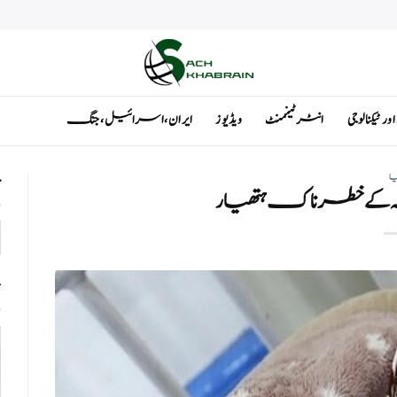
ٹیکنالوجی
انٹرٹینمنٹ
ویڈیوز
ایران ، اسرائیل ، جنگ
یا
ت
 کے خطرناک ہتھیار
ت