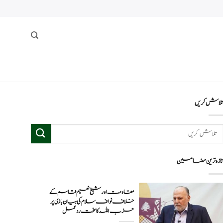
لاش کریں
ازہ ترین مضامین
مقاومت اور شیخ نعیم قاسم کے
خلاف نواف سلام کی بیان بازی پر
حزب اللہ کا سخت ردعمل