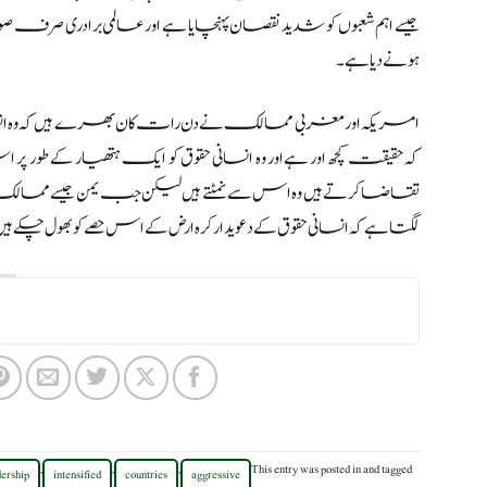
جیسے اہم شعبوں کو شدید نقصان پہنچایا ہے اورعالمی برادری صرف
ہونے دیا ہے۔
امریکہ اور مغربی ممالک نے دن رات کان بھرے ہیں کہ وہ انس
کہ حقیقت کچھ اور ہےاور وہ انسانی حقوق کو ایک ہتھیار کے طور
تقاضا کرتے ہیں وہ اس سے نمٹتے ہیں لیکن جب یمن جیسے ممالک
لگتا ہے کہ انسانی حقوق کے دعویدار کرہ ارض کے اس حصے کو بھول چکے ہی
,
,
,
This entry was posted in
and tagged
dership
intensified
countries
aggressive