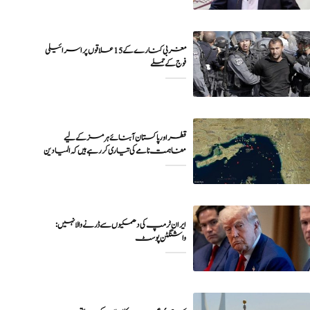
مغربی کنارے کے 15 علاقوں پر اسرائیلی
فوج کے حملے
قطر اور پاکستان آبنائے ہرمز کے لیے
مفاہمت نامے کی تیاری کر رہے ہیں کہ المیادین
ایران ٹرمپ کی دھمکیوں سے ڈرنے والا نہیں:
واشنگٹن پوسٹ