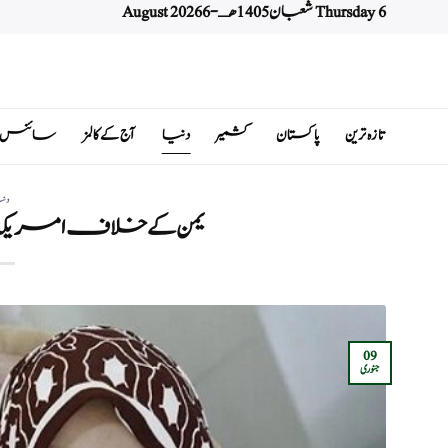
Thursday 6 شعبان 1405 هـ - 6 August 2026
Ski
t
conten
تازہ ترین
پاکستان
کشمیر
دنیا
آج کے کالمز
سائنس اور 
دن
یمن کے خلاف امریکہ
09
جنوری