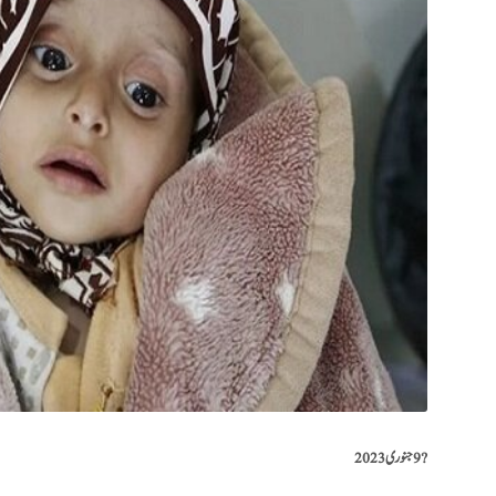
?️
9 جنوری 2023