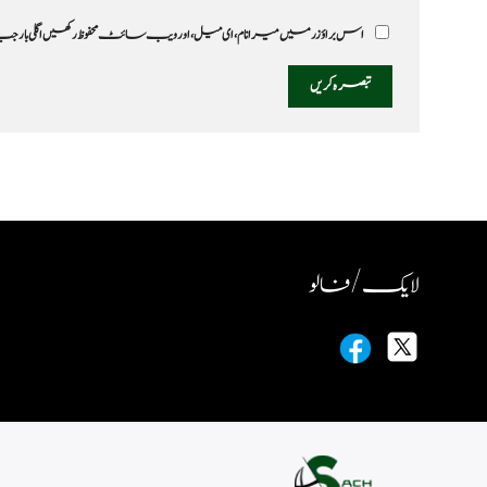
اس براؤزر میں میرا نام، ای میل، اور ویب سائٹ محفوظ رکھیں اگلی بار
لایک / فالو