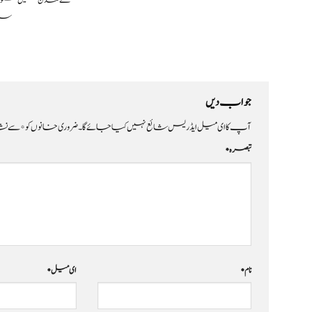
نے لندن میں سعود
سام
جواب دیں
آپ کا ای میل ایڈریس شائع نہیں کیا جائے گا۔
ضروری خانوں کو
*
سے نشا
تبصرہ
*
نام
*
ای میل
*