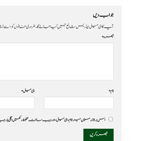
جواب دیں
آپ کا ای میل ایڈریس شائع نہیں کیا جائے گا۔
ضروری خانوں کو
*
سے نشا
تبصرہ
*
نام
*
ای میل
*
اس براؤزر میں میرا نام، ای میل، اور ویب سائٹ محفوظ رکھیں اگلی بار