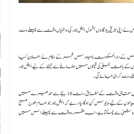
س نے اپنی تاریخی یادگاروں بشمول ایفل ٹاور کی روشنیاں وقت سے پہلے بند
نس کے دارالحکومت پیرس شہر کے حکام نے اعلان کیا
باعث بجلی کی قیمتوں میں اضافے سے نمٹنے کے لیے ایفل ٹاور
 بند کر دی جائے گی۔
واضح رہے کہ اس فیصلے سے پیرس شہر کی زیادہ تر تاریخی یادگاریں مقامی وقت کے مطابق رات 10 بجے سے اندھیرے میں
کے لیے مایوس کن ہو گا،یاد رہے کہ ایفل ٹاور جو عام طور پر صبح
فید روشنی سے چمکتا ہے، اب مقررہ وقت سے پہلے اس میں