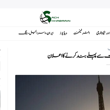
ٹیکنالوجی
انٹرٹینمنٹ
ویڈیوز
ایران ، اسرائیل ، جنگ
یا
ت
قت سے پہلے بند کرنے کا اعلان
ت