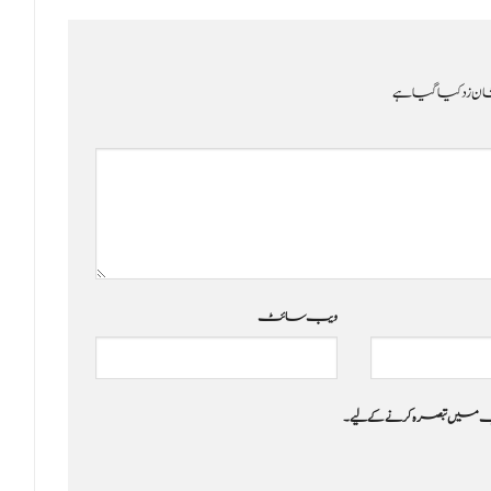
ن زد کیا گیا ہے
ویب‌ سائٹ
 جب میں تبصرہ کرنے کےلیے۔