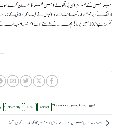
پیرس کے میئر این ہڈالگو نے اس خبر کا اعلان کرتے ہوئ
لائٹنگ کو برقرار رکھا جائے گا، انہوں نے کہا کہ
توانائی
کم کرنا ہے جو 10 ملین یورو کی بچت کرکے بڑھتے ہوئے اخراجات کے نقصان دہ اثرات کو کم کر سکتا ہے۔
,
,
,
This entry was posted in
and tagged
y
electricity
Eiffel
combat
بادشاہت یا جمہوریت؛ برطانوی عوام کس کا انتخاب کریں گے؟