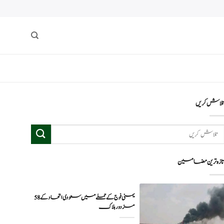
لاش کریں
ازہ ترین مضامین
یمنی فوج کے حملے میں سعودی اتحاد کے 58
مزدور ہلاک