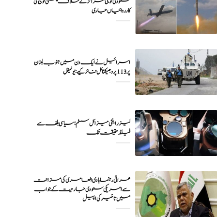
سعودی فوجی مراکز کے خلاف یمنی فوج کی
اسرائیل نے ایک دن میں جنوب لبنان
پر 113 پروجیکٹائل فائر کیے: یونیفل
لیزر اینٹی میزائل سسٹم؛ سیاسی بلف سے
فیلڈ حقیقت تک
عراقی رہنما ہادی العامری کی مزاحمت
سے امریکی سعودی جارحیت کے جواب
میں تاخیر کی اپیل