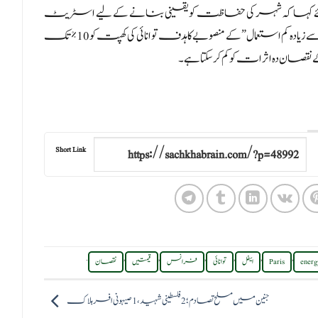
ے کہا کہ شہر کی حفاظت کو یقینی بنانے کے لیے اسٹریٹ
کے زیادہ سے زیادہ کم استعمال” کے منصوبے کا ہدف توانائی کی کھپت کو 10% تک
Short Link
.
,
,
,
,
,
,
energ
Paris
ایفل
توانائی
فرانس
قیمتیں
نقصان
جنین میں مسلح تصادم؛2 فلسطینی شہید،1 صیہونی افسر ہلاک