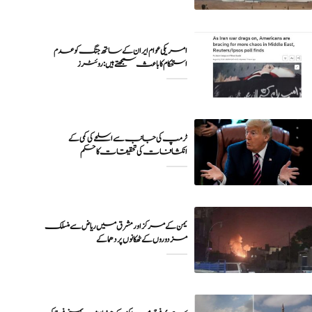
امریکی عوام ایران کے ساتھ جنگ کو عدم
ٹرمپ کی جانب سے اسلحے کی کمی کے
انکشافات کی تحقیقات کا حکم
یمن کے مرکز اور مشرق میں ریاض سے منسلک
مزدوروں کے ٹھکانوں پر دھماکے