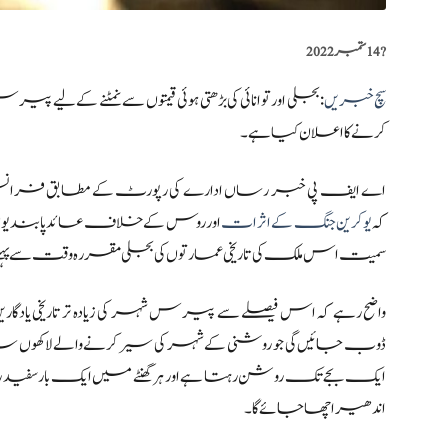
?️
14 ستمبر 2022
سچ خبریں
:بجلی اور توانائی کی بڑھتی ہوئی قیمتوں سے نمٹنے کے لیے پیر
کرنے کا اعلان کیا ہے۔
اے ایف پی خبر رساں ادارے کی رپورٹ کے مطابق فرا
کہ
یوکرین جنگ کے اثرات
اور روس کے خلاف عائد پابندیوں کے 
سمیت اس ملک کی تاریخی عمارتوں کی بجلی مقررہ وقت سے پہلنے
ڈوب جائیں گی جو روشنی کے شہر کی سیر کرنے والے لاکھوں سیاحوں 
ایک بجے تک روشن رہتا ہے اور ہر گھنٹے میں ایک بار س
اندھیرا چھا جائے گا۔