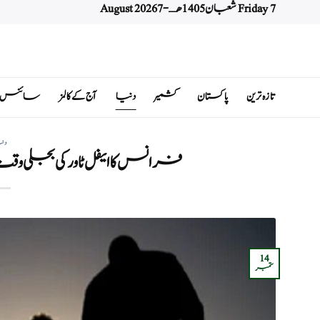
Friday 7 شعبان 1405 هـ - 7 August 2026
Ski
t
conten
تازہ ترین
پاکستان
کشمیر
دنیا
آج کے کالمز
سائنس اور 
دن
فرانس کا ایفل ٹاور کی بجلی و
14
ستمبر