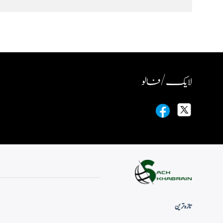
لایک / فالو
تازہ ترین