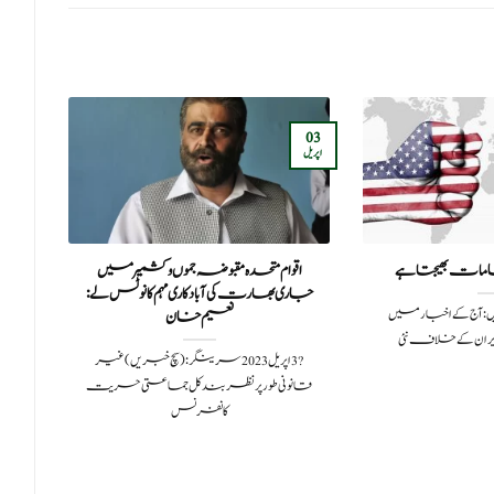
24
03
اکتوبر
اپریل
مات بھیجتا ہے
اقوام متحدہ مقبوضہ جموں وکشمیرمیں
جاری بھارت کی آبادکاری مہم کا نوٹس لے:
202سچ خبریں: آج کے اخبارمیں
نعیم خان
ران کے خلاف نئی
?️ 3 اپریل 2023سرینگر: (سچ خبریں) غیر
بھر م
قانونی طور پر نظربند کل جماعتی حریت
کانفرنس