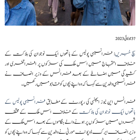
?️
3 جولائی 2023
سچ خبریں
: فرانسیسی پولیس کے ہاتھوں ایک نوجوان کی ہلاکت کے
خلاف احتجاج میں اس ملک کی سڑکوں پر افراتفری اور
کشیدگی میں اضافے کے بعد فرانس کے وزیر انصاف نے
فرانسیسی والدین سے کہا کہ وہ اپنے بچوں کو قابو میں رکھیں۔
فرانس این نیوز ایجنسی کی رپورٹ کے مطابق
فرانسیسی پولیس کے
ہاتھوں ایک نوجوان کی ہلاکت
کے خلاف اس ملک کے مختلف
شہروں میں سڑکوں پر ہونے والے ہنگاموں کے بعد اس ملک کے
وزیر انصاف ایرک ڈوپونٹ مورٹی نے والدین سے کہا کہ وہ اپنے بچوں کو