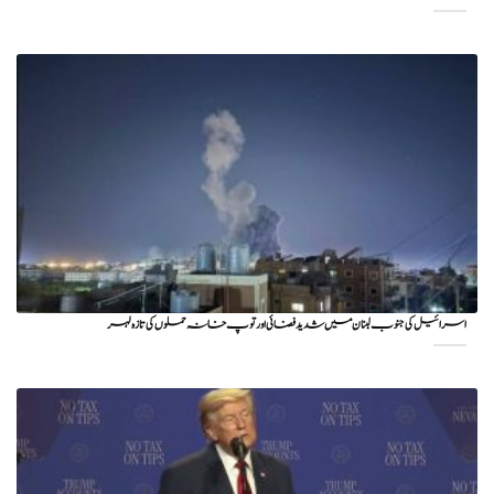
اسرائیل کی جنوب لبنان میں شدید فضائی اور توپ خانہ حملوں کی تازہ لہر