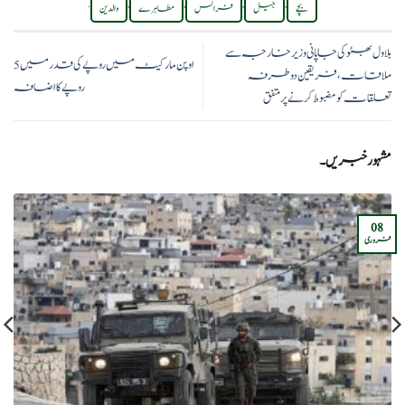
.
,
,
,
,
بچے
جیل
فرانس
مطاہرے
والدین
بلاول بھٹو کی جاپانی وزیر خارجہ سے
اوپن مارکیٹ میں روپے کی قدر میں 5
ملاقات، فریقین دوطرفہ
روپے کا اضافہ
تعلقات کو مضبوط کرنے پر متفق
مشہور خبریں۔
08
فروری