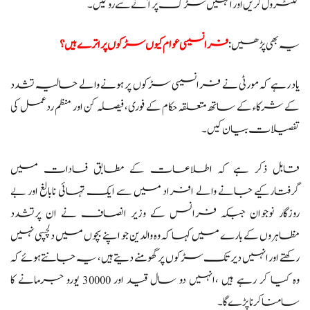
کنٹرول کریں اور انہیں سڑک پر آنے سے روکیں۔
یہ بھی پڑھیں:
فرانسیسی عوام کیوں سڑکوں پر اترے ہیں؟
یاد رہے کہ مورٹی نے فرانسیسی سڑکوں پر ہونے والے حالیہ تشدد
کے شرکاء کے ساتھ متعلقہ حکام کے فوری، فیصلہ کن اور منظم ردعمل کی
تفصیلات بیان کیں۔
قابل ذکر ہے کہ اطلاعات کے مطابق فسادات میں
گرفتارکیے جانے والے افراد میں سے ایک تہائی نابالغ اور بے
روزگار نوجوان جبکہ فرانس کے وزیر انصاف نے ان پرتشدد
مظاہروں کے بارے میں کہا کہ وہ والدین جو اپنے بچوں میں دلچسپی نہیں
رکھتے اور انہیں دیر تک سڑکوں پر گھومنے دیتے ہیں، یہ جانتے ہوئے کہ
وہ کیا کر رہے ہیں ،انہیں دو سال قید اور 30000 یورو جرمانے کا
سامنا کرنا پڑے گا۔