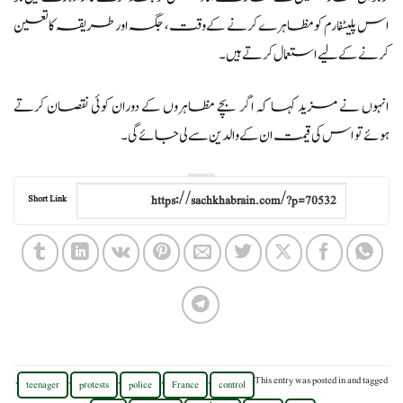
اس پلیٹفارم کو مظاہرے کرنے کے وقت، جگہ اور طریقہ کا تعین
کرنے کے لیے استعمال کرتے ہیں۔
انہوں نے مزید کہا کہ اگر بچے مظاہروں کے دوران کوئی نقصان کرتے
ہوئے تو اس کی قیمت ان کے والدین سے لی جائے گی۔
Short Link
,
,
,
,
,
This entry was posted in
and tagged
teenager
protests
police
France
control