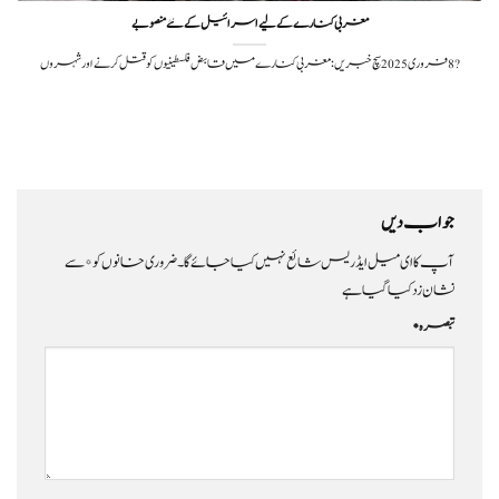
مغربی کنارے کے لیے اسرائیل کے نئے منصوبے
?️ 8 فروری 2025سچ خبریں: مغربی کنارے میں قابض فلسطینیوں کو قتل کرنے اور شہروں
جواب دیں
آپ کا ای میل ایڈریس شائع نہیں کیا جائے گا۔
ضروری خانوں کو
*
سے
نشان زد کیا گیا ہے
تبصرہ
*