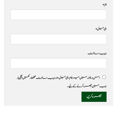
نام
*
ای میل
*
ویب‌ سائٹ
اس براؤزر میں میرا نام، ای میل، اور ویب سائٹ محفوظ رکھیں اگلی بار
جب میں تبصرہ کرنے کےلیے۔