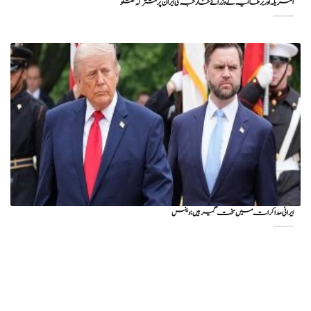
امریکہ اور برطانیہ کے وزرائے خارجہ کی ایران پر مشترکہ گفتگو
ایرانی مذاکرات میں سخت گیر ہیں: وینس