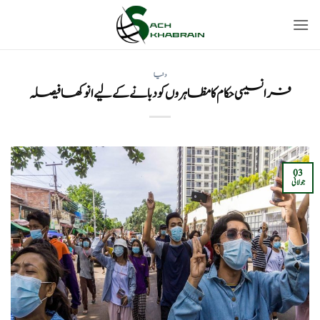
Ski
t
conten
دنیا
فرانسیسی حکام کا مظاہروں کو دبانے کے لیے انوکھا فیصلہ
03
جولائی