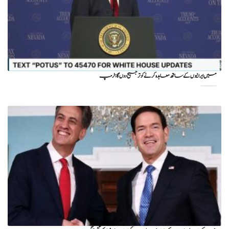
میں ایرانیوں کے ساتھ معاہدہ کرنے کو ترجیح دوں گا : ٹرمپ