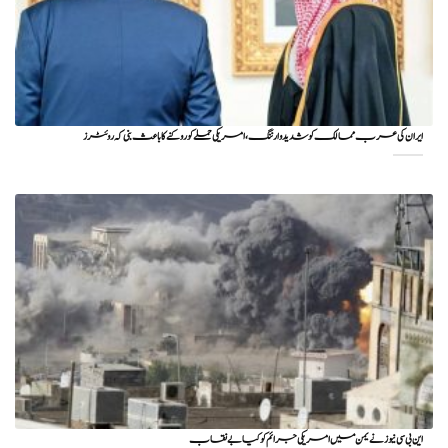
ایران کی عرب ممالک کو شدید وارننگ، امریکی حملے کو روکنے کا باعث بنی کہ روئٹرز
این بی سی نیوز نے یمن میں امریکی جرائم کو کیا بے نقاب