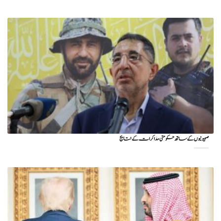
صہیونیوں کے ساتھ حکومتی مذاکرات کے نتایج