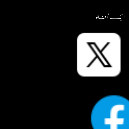
لایک / فالو