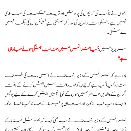
انہوں نے تاکید کی کہ بچوں کی پرورش اور تربیت حکومت کی ذمہ داری
نہیں ہے، حکومت والدین کی مدد کر سکتی ہے لیکن ان کی جگہ نہیں
لے سکتی۔
مزید پڑھیں:
کیا فرانس میں خانہ جنگی ہونے جا رہی
ہے؟
یاد رہے کہ فرانس کے وزیر انصاف نے اس بات کی طرف
اشارہ کیا گیا ہے کہ بچوں کو عدالت میں پیش کرنے کے وقت
اگر ان کے والدیں حاضر نہیں ہوں گے تو یا انہیں پیش کرنے کے لیے پولیس
کا سہارہ لیا جائے گا یا براہ راست ان پر جرمانے عائد کیا جائے گا۔
فرانس کے وزیر انصاف نے یہ بھی کہا کہ ہم سوشل میڈیا کے
نوجوان صارفین کے صارف اکاؤنٹس کو بند کرنے کا ارادہ رکھتے ہیں جو