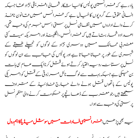
یاد رہے کہ فرانسیسی پولیس کا نیا شکار شمالی افریقی نژاد تھا جبکہ
انسانی حقوق کے گروپوں کا خیال ہے کہ فرانس میں قانون نافذ
کرنے والے اداروں میں نظامی نسل پرستی اس جرم کی وجہ تھی،
اعداد و شمار بتاتے ہیں کہ فرانس، انگلینڈ اور امریکہ سمیت کئی
مغربی ممالک میں دوسری نژاد کے لوگوں کو نچلے طبقے کے
شہری کے طور پر جانا جاتا ہے اور پولیس کی جانب سے ان لوگوں کو
نسل پرستانہ رویہ اختیار کرتے ہوئے قتل کرنا ایک عام سی بات
بن چکی ہے جبکہ بہت سے لوگ نائل مرزوقی کے قتل کو امریکی
پولیس کے ہاتھوں قتل ہونے والے جارج فلائیڈ کے مترادف
سمجھتے ہیں، جو مغرب کے ڈھانچے پر حکومت کرنے والی منظم نسل
پرستی کی وجہ سے ہوا۔
یہ بھی پڑھیں:
فرانسیسی فسادات میں سوشل میڈیا کا اہم رول