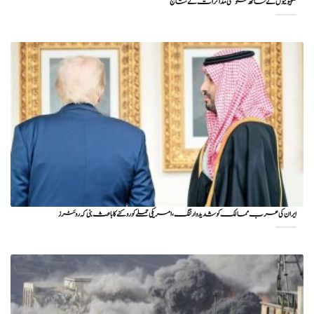
صہیونیوں کے ساتھ حکومتی مذاکرات کے نتایج
ایران کی عرب ممالک کو شدید وارننگ، امریکی حملے کو روکنے کا باعث بنی کہ روئٹرز