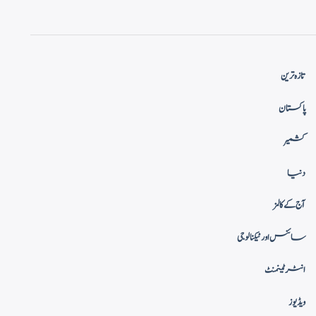
تازہ ترین
پاکستان
کشمیر
دنیا
آج کے کالمز
سائنس اور ٹیکنالوجی
انٹرٹینمنٹ
ویڈیوز