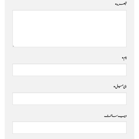
تبصرہ
*
نام
*
ای میل
*
ویب‌ سائٹ