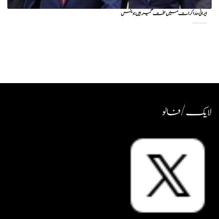
ایرانی مذاکرات میں سخت گیر ہیں: وینس
لایک / فالو