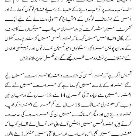
احتجاجی مظاہرے شدت اختیار کر رہے تھے، انہوں نے عوام کے
مطالبات پر توجہ دینے کے بجائے ،سیاہ فام لوگوں کو مارنے اور
اس کے خلاف لوگوں کے احتجاج کو معمولی بنانے کے لیے ایک
کنسرٹ میں شرکت کی،دوسری جانب میکرون نے کابینہ
کے ہنگامی اجلاس میں کہا کہ فرانس میں گزشتہ چند گھنٹوں
کے دوران پولیس مراکز، اسکولوں، میونسپل عمارتوں اور ریپبلکن اداروں
کے خلاف پرتشدد مناظر دیکھے گئے، جو مکمل طور پر بلاجواز ہیں
قبل ذکر ہے کہ فرانس کی وزارت داخلہ کا حراست میں لیے
گئے افراد کے بارے میں کہنا ہے کہ حراست میں لیے گئے
افراد میں سے زیادہ تر کی عمریں 14 سے 18 سال کے درمیان ہیں
جب کہ مغربی ممالک 18 سال سے کم عمر کے افراد کو بچہ
قرار دیتے ہیں اور دیگر ممالک میں ان کی حراست کی مذمت
کرتے ہیں، فرانس میں پیش آنے والی صورتحال نے ظاہر کیا کہ
مغرب میں بھی امن عامہ اور سلامتی میں خلل ڈالنے والوں