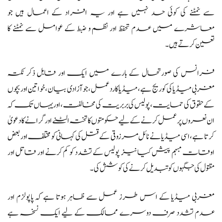
سے نمٹنے کی کوئی حد نہیں ہے اور یہ افراد کے اعمال ہیں جو
معاشرے میں عدم تحفظ اور نظم و ضبط کے عوامل سے نمٹنے کا
تعین کرتے ہیں۔
فرانس کی صورتحال کے بارے میں ایک اور قابل ذکر نکتہ
مغربی میڈیا کی کوریج ہے،میڈیا کا ردعمل، جو آزادی بیان، خواتین اور بچوں
کے حقوق کی حمایت، پولیس کی بربریت کی مخالفت، اور یہاں تک کہ
ان نعروں پر عمل کرنے کے لیے حکومتوں کا تختہ الٹنے اور گرانے کا دعویٰ
کرتا ہے، اسی میڈیا نے نائل مرزوقی کے قتل کی کہانی کو مختلف اور بعض
اوقات مبہم پیش کیا نیز پولیس کے تشدد کو کم کرنے اور قاتل اور
مقتول کی جگہوں کو تبدیل کرنے کی کوشش کی۔
مغربی میڈیا کے اس طرز عمل سے ظاہر ہوتا ہے کہ پاپولزم اور
عدم تشدد صرف دوسرے ممالک کے لیے ایک نسخہ ہے