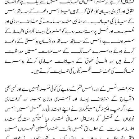
قابل ذکر ہے کہ فرانس ان ممالک میں سے ایک ہے جو انسانی
حقوق اور آزادی بیان کا دعویٰ کرتے ہیں نیز اس دعوے کے ساتھ اس
کے میڈیا کی جانب سے مذہبی مقدسات کی خلاف ورزی اور
نفرت اور نسل پرستانہ رویے کو فروغ دینا آزادی اظہار کے
مترادف ہے،اس کے ساتھ ساتھ وہ انسان دوستی کے دعوے
کرتے ہوئے دوسرے ممالک کے معاملات میں مداخلت
کرتے ہیں اور انسانی حقوق کے بیانات جاری کرکے دوسرے
ممالک کی مخالف تحریکوں کی حمایت کرتے ہیں۔
تاہم فرانس کے اندر اس قسم کے رویے کی کوئی خبر نہیں ہے اور کسی بھی
احتجاج کے خلاف پہلا اور آخری ورژن جبر اور گرفتاری
ہے،اگرچہ ایمینوئل میکرون نے اپنے ابتدائی رد عمل میں اس
نوجوان کے قتل کو ناقابل معافی قرار دیا لیکن شائع شدہ
اطلاعات کے مطابق جس وقت فرانسیسی شہروں میں