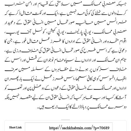
جبکہ مغربی ممالک میں سلامتی کے قیام اور امن خراب
کرنے والوں سے نمٹنے کی کوئی حد نہیں ہے، ایک اور نکتہ قابل ذکر ہے کہ
فرانس میں حالیہ صورتحال میں انسانی حقوق کے دعویدار
مغربی ممالک، یورپی پارلیمنٹ، یورپی کمیشن، کونسل آف یورپ،
اقوام متحدہ اور انسانی حقوق کے اداروں کا طرز عمل قابل غور ہے، جن کا
دعویٰ ہے کہ اس طرح کی صورتحال انسانی حقوق کی خلاف ورزی ہے،
تاہم ان ممالک اور اداروں نے سیاہ فام نوجوان کے قتل اور اس کے
خلاف سڑکوں پر ہونے والے مظاہروں کے سلسلہ میں صرف
اظہارِ افسوس کو ہی کافی سمجھا،اس طرز عمل نے ایک بار پھر ان
اداروں اور ممالک کے انسانی حقوق کے دعووں کے دوغلی پن اور تعصب کو
آشکار کیا اور یہ ظاہر کیا کہ انسانی حقوق ان کے لیے مقصد نہیں بلکہ
دوسرے ممالک پر دباؤ ڈالنے کا ایک ذریعہ ہیں۔
Short Link