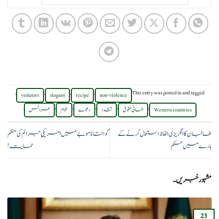
,
,
,
,
This entry was posted in
and tagged
violators
slogans
recipe
non-violence
.
,
,
,
,
,
Western countries
انسانی حقوق
تشدد
دعوے
عوام
فرانس
طالبان کا انگریزی الفاظ استعمال کرنے کے
گوانتاناموبے میں امریکی جرائم کی منظم
بارے میں حکم
حمایت!
مشہور خبریں۔
23