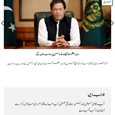
فروری
وزیراعظم آج دورۂ روس پر روانہ ہوں گے
?️ 23 فروری 2022اسلام آباد(سچ خبریں) وزیراعظم عمران خان آج روس کے دورے پر روانہ
جواب دیں
آپ کا ای میل ایڈریس شائع نہیں کیا جائے گا۔
ضروری خانوں کو
*
سے
نشان زد کیا گیا ہے