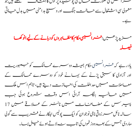
فرانس کی صورت حال کی پوشیدہ پرتوں کا انکشاف سمجھتے ہیں جو
معمولی سی اشتعال سے حالت جنگ اور وسیع بدامنی میں بدل جاتی
ہے۔
مزید پڑھیں:
فرانسیسی حکام کا مظاہروں کو دبانے کے لیے انوکھا
فیصلہ
یاد رہے کہ
فرانسیسی
حکام ہمیشہ دوسرے ممالک کو جمہوریت
اور آزادی کا سبق پڑنے کے بہانے خود کو دوسرے ممالک کے
معاملات میں مداخلت کی اجازت دیتے ہیں،تاہم اس ملک
میں حالیہ ہنگامہ آرائی اس وقت شروع ہوئی جب
پیرس کے مضافات میں نانٹر کے علاقے میں 17
سالہ نائل مرزوقی نامی نوجوان کو ایک پولیس اہلکار نے قریب سے گولی
مار دی جس کے بعد وہ زخموں کی تاب نہ لاتے ہوئے چل بسا۔