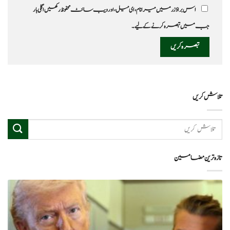
اس براؤزر میں میرا نام، ای میل، اور ویب سائٹ محفوظ رکھیں اگلی بار
جب میں تبصرہ کرنے کےلیے۔
تلاش کریں
تازہ ترین مضامین