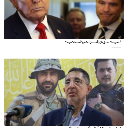
ٹرمپ امریکی وزیر جنگ پر شدید غصہ؛ وجہ ؟