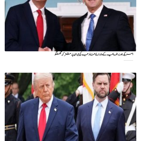
امریکہ اور برطانیہ کے وزرائے خارجہ کی ایران پر مشترکہ گفتگو