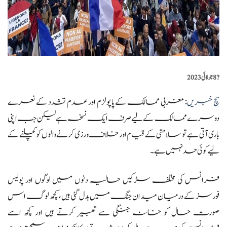
?️
8 جولائی 2023
سچ خبریں
: مغربی ممالک کے پاپولزم اور عدم تشدد کے نعرے
دوسرے ممالک کے لیے صرف ایک نسخہ ہے لیکن جب اپنی
باری آتی ہے تو سلامتی کے قیام اور خلاف ورزی کرنے والوں کو کچلنے کے
لیے کوئی حد نہیں ہے۔
فرانس کی مختلف سڑکیں حالیہ دنوں میں لوگوں اور پولیس
فورسز کے درمیان میدان جنگ میں بدل گئی ہیں، کچھ لوگ اس
صورت حال کو خانہ جنگی سے تعبیر کرتے ہیں اور کچھ اسے