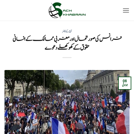
Ski
t
conten
آج کے کالمز
فرانس کی صورتحال اور مغربی ممالک کے انسانی
حقوق کے کھوکھلے دعوے
08
جولائی