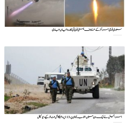
سعودی فوجی مراکز کے خلاف یمنی فوج کی کارروائیاں جاری
اسرائیل نے ایک دن میں جنوب لبنان پر 113 پروجیکٹائل فائر کیے: یونیفل