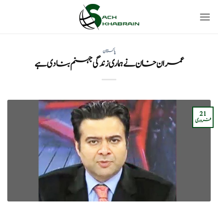
Ski
t
conten
پاکستان
عمران خان نے ہماری زندگی جہنم بنا دی ہے
21
فروری