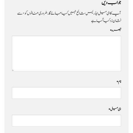
جواب دیں
آپ کا ای میل ایڈریس شائع نہیں کیا جائے گا۔
ضروری خانوں کو
*
سے
نشان زد کیا گیا ہے
تبصرہ
*
نام
*
ای میل
*