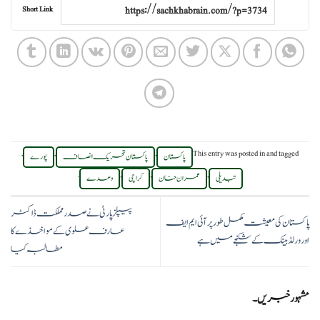
Short Link
,
,
,
This entry was posted in
and tagged
پاکستان
پاکستان تحریک انصاف
پورے
.
,
,
,
تبدیلی
عمران خان
کراچی
وعدے
پیپلزپارٹی نے صدر مملکت ڈاکٹر
پاکستان کی معیشت مکمل طور پر آئی ایم ایف
عارف علوی کے مواخذے کا
اور ورلڈ بینک کے شکنجے میں ہے
مطالبہ کیا
مشہور خبریں۔