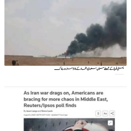
یمنی فوج کے حملے میں سعودی اتحاد کے 58 مزدور ہلاک