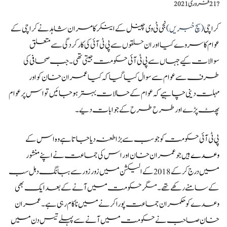
?️
21 فروری 2021
کراچی
(سچ خبریں)
نجی ٹی وی چینل کے اینکر کامران شاہد نے کراچی کے
عوام کا سروے کیااور ان حلقوں سے پی ٹی آئی کی کارکردگی سے متعلق
سوالات کیے جہاں سے پی ٹی آئی حکومت جیتی تھی۔جب صحافی کی
طرف سے عوام سے سوال کیا گیا کہ کیا عمران خان کو اور
مہلت دینی چاہیے کہ عوام کے حالات بہتر ہو جائیں تو اس پر عوام
پھٹ پڑے اور طرح طرح کے جوابات دیے۔
پی ٹی آئی حکومت کو جو سب سے بڑا طعنہ دیا جاتاہے وہ اس کے
وعدے
ہیں جو عمران خان اور اس کی جماعت نے اپنے منشور
میں درج کر کے 2018کے الیکشن میں زور زور سے ببانگ دہل سب
کے سامنے رکھے تھے۔مگر حکومت میں آنے کے بعد ایک بھی
وعدے کو حکمران جماعت پورا کرنے میں ناکام رہی ہے۔عمران
خان صاحب نے حکومت میں آنے سے پہلے تیس دن میں