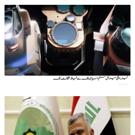
لیزر اینٹی میزائل سسٹم؛ سیاسی بلف سے فیلڈ حقیقت تک