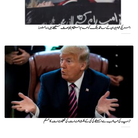
امریکی عوام ایران کے ساتھ جنگ کو عدم استحکام کا باعث سمجھتے ہیں: روئٹرز
ٹرمپ کی جانب سے اسلحے کی کمی کے انکشافات کی تحقیقات کا حکم