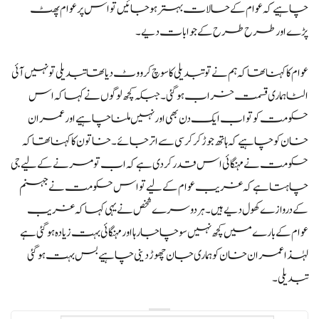
چاہیے کہ عوام کے حالات بہتر ہو جائیں تو اس پر عوام پھٹ
پڑے اور طرح طرح کے جوابات دیے۔
عوام کا کہنا تھاکہ ہم نے تو تبدیلی کا سوچ کر ووٹ دیا تھا تبدیلی تو نہیں آئی
الٹا ہماری قسمت خراب ہو گئی۔جبکہ کچھ لوگوں نے کہا کہ اس
حکومت کو تو اب ایک دن بھی اور نہیں ملنا چاہیے اورعمران
خان کو چاہیے کہ ہاتھ جوڑ کر کرسی سے اتر جائے۔خاتون کا کہنا تھا کہ
حکومت نے مہنگائی اس قدر کر دی ہے کہ اب تو مرنے کے لیے جی
چاہتا ہے کہ غریب عوام کے لیے تو اس حکومت نے جہنم
کے دروازے کھول دیے ہیں۔ہر دوسرے شخص نے یہی کہا کہ غریب
عوام کے بارے میں کچھ نہیں سوچا جا رہا اور مہنگائی بہت زیادہ ہو گئی ہے
لہٰذا عمران خان کو ہماری جان چھوڑ دینی چاہیے بس بہت ہو گئی
تبدیلی۔