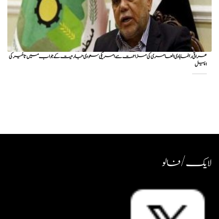
عراقی رہنما ہادی العامری کی مزاحمت سے امریکی سعودی جارحیت کے جواب میں تاخیر کی
اپیل
لایک / فالو