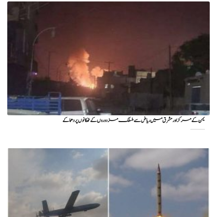
یمن کے مرکز اور مشرق میں ریاض سے منسلک مزدوروں کے ٹھکانوں پر دھماکے