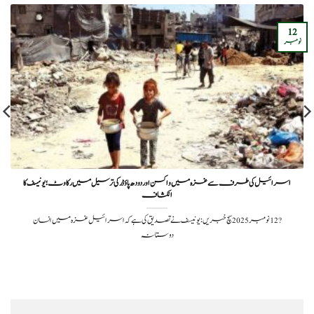
12
نومبر
اسرائیل کی طرف سے غزہ میں واکسن اور دودھ پاؤڈر کی ترسیل میں رکاوٹ؛ یونیسف کا
انکشاف
?️ 12 نومبر 2025سچ خبریں:یونیسف نے تصدیق کی ہے کہ اسرائیل غزہ میں انسان
دوستانہ