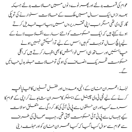
عوام کی قسمت بدلنے اور پھر نوے دنوں میں حالات بدلنے جبکہ
بعدازاں ایک سال میں ملک کے حالات سنوارنے کی تو پکی
گارنٹی دی تھی مگر اب اپنی تقرریروں میں بیانیہ تبدیل کرتے
ہوئے کہتے ہیں کہ ایک حکومت کو اتنے سارے انقلاب لانے کے
لیے پانچ سال تو بہت کم ہیں اس کے لیے تو الیکشن نہیں ہونے
چاہئیں اور ساتھ ہی اس خواہش کا بھی اظہار کرتے ہیں کہ اگلی
حکومت تحریک انصاف کی ہو گی تو حالات جلد بدل جائیں
گے۔
لہٰذا عمران خان کے انہی وعدوں اور طفل تسلیوں کا تیاپانچہ
کرنے کے لیے نجی ٹی وی چینل کے اینکر کامران شاہد نے کراچی کے عوام کا
سروے کیااور ان حلقوں سے پی ٹی آئی کی کارکردگی سے متعلق سوالات
کیے جہاں سے پی ٹی آئی حکومت جیتی تھی۔جب صحافی کی طرف
سے عوام سے سوال کیا گیا کہ کیا عمران خان کو اور مہلت دینی