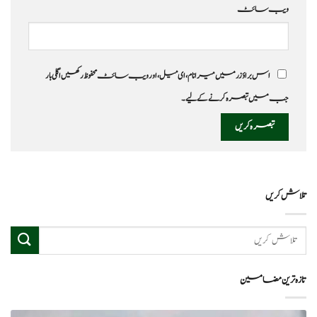
ویب‌ سائٹ
اس براؤزر میں میرا نام، ای میل، اور ویب سائٹ محفوظ رکھیں اگلی بار
جب میں تبصرہ کرنے کےلیے۔
تلاش کریں
تازہ ترین مضامین