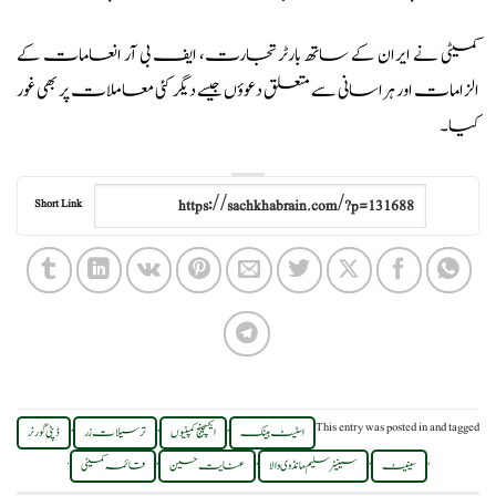
کمیٹی نے ایران کے ساتھ بارٹر تجارت، ایف بی آر انعامات کے
الزامات اور ہراسانی سے متعلق دعوؤں جیسے دیگر کئی معاملات پر بھی غور
کیا۔
Short Link
,
,
,
This entry was posted in
and tagged
اسٹیٹ بینک
ایکسچینج کمپنیوں
ترسیلات زر
ڈپٹی گورنر
.
,
,
,
,
سینیٹ
سینیٹر سلیم مانڈوی والا
عنایت حسین
قائمہ کمیٹی