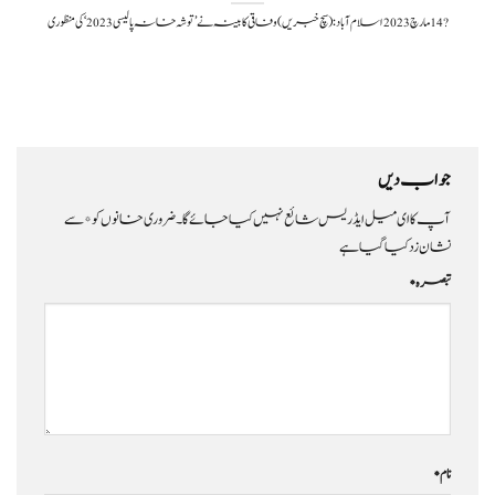
?️ 14 مارچ 2023اسلام آباد:(سچ خبریں) وفاقی کابینہ نے ’توشہ خانہ پالیسی 2023‘ کی منظوری
جواب دیں
آپ کا ای میل ایڈریس شائع نہیں کیا جائے گا۔
ضروری خانوں کو
*
سے
نشان زد کیا گیا ہے
تبصرہ
*
نام
*