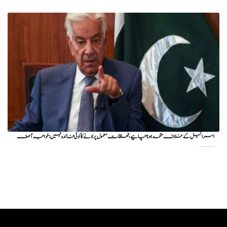
اسرائیل کے خلاف متحد ہونا چاہیے، تعلقات معمول پر لانے کا کوئی فائدہ نہیں: خواجہ آصف