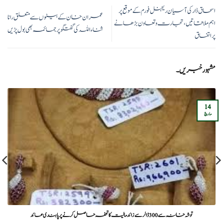
اسحاق ڈار کی آسیان ریجنل فورم کے موقع پر
عمران خان کے بیٹوں سے متعلق رانا
اہم ملاقاتیں، تجارت و تعاون بڑھانے
ثناء اللہ کی گفتگو پر جمائمہ بھی بول پڑیں
پر اتفاق
مشہور خبریں۔
14
مارچ
توشہ خانہ سے 300 ڈالر سے زائد مالیت کا تحفہ حاصل کرنے پر پابندی عائد