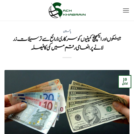
Ski
t
conten
پاکستان
بینکوں اور ایکسچینج کمپنیوں کو سرکاری ذرائع سے ترسیلات زر
لانے پر انعامی رقم میں کمی کا فیصلہ
10
جولائی