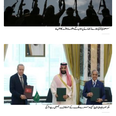
سعودی فوجی ہمارے نشانے پر ہوں گے؛ انصاراللہ کا انتباہ
مکہ معاہدہ ایران یا کسی دوسرے ملک کے خلاف نہیں ہے: ترکی