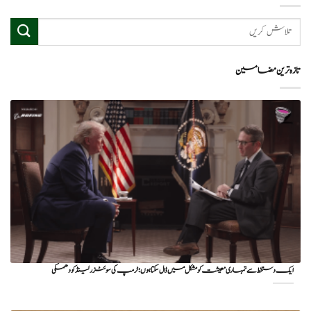
تازہ ترین مضامین
ایک دستخط سے تمہاری معیشت کو مشکل میں ڈال سکتا ہوں؛ ٹرمپ کی سوئٹزرلینڈ کو دھمکی