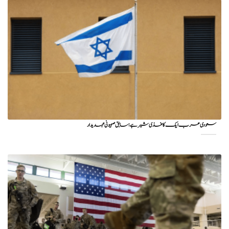
سعودی عرب ایک کاغذی شیر ہے: سابق صہیونی عہدیدار