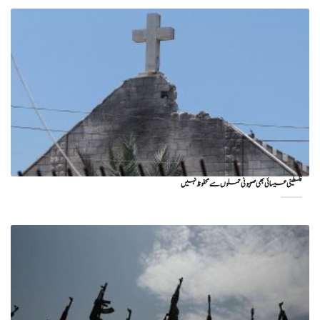
فلسطینی عیسائی بھی صہیونی حملوں سے محفوظ نہیں