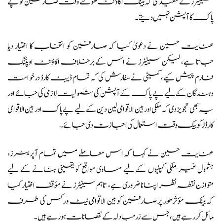
سینیٹرز نے تنقید کی کہ بینک اکاؤنٹ کھولتے وقت صارفین کو پے
پاک کا آپشن نہیں دیتے۔
عنایت حسین نے دعویٰ کیا کہ صارفین کو انتخاب کا اختیار دیا
جاتا ہے، لیکن سینیٹرز نے اس کے برخلاف اکاؤنٹ اوپننگ
فارم پیش کیے، کمیٹی نے سفارش کی کہ تمام ڈیبٹ کارڈ درخواست
دہندگان کے لیے پے پاک کے آپشن کی شمولیت لازمی کی جائے اور
یہ بھی تجویز دی کہ ملکی اور بین الاقوامی لین دین کے لیے پے پاک اور بین الاقوامی
کارڈز کو بیک وقت استعمال کی اجازت دی جائے۔
عنایت حسین نے کہا کہ اس معاملے میں تمام آپریٹرز،
بشمول غیر ملکی کمپنیوں کے لیے مساوی مواقع کو یقینی بنانے کے لیے
متوازن نقطہ نظر اپنانا ضروری ہے، تاہم سینیٹرز نے مؤقف اختیار کیا
کہ بینک مؤثر طور پر صارفین کو بین الاقوامی نیٹ ورکس کی طرف
مائل کر رہے ہیں، جس سے زرمبادلہ کے نقصانات ہو رہے ہیں۔