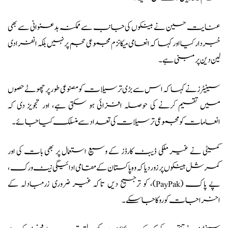
عنایت حسین نے بینکوں کی جانب سے ممکنہ بدعنوانی سے بھی
خبردار کیا اور کہا کہ انعامی میکانزم مجموعی حجم پر نہیں بلکہ انفرادی
لین دین پر مبنی ہے۔
سینیٹرز نے کہا کہ اس سے بڑی ترسیلات کو مصنوعی طور پر چھوٹے حصوں
میں تقسیم کرنے کی حوصلہ افزائی ہو سکتی ہے، اور تجویز دی کہ
انعامات کو مجموعی ترسیلات کی تعداد سے منسلک کیا جائے۔
کمیٹی نے غیر ملکی ڈیبٹ کارڈز کے وسیع استعمال پر بھی بات کی اور
کمرشل بینکوں پر زور دیا کہ وہ پاکستان کے مقامی ادائیگی نیٹ ورک،
پے پاک (PayPak)، کو ترجیح دیں تاکہ غیر ضروری زرمبادلہ کے
اخراجات کو روکا جا سکے۔