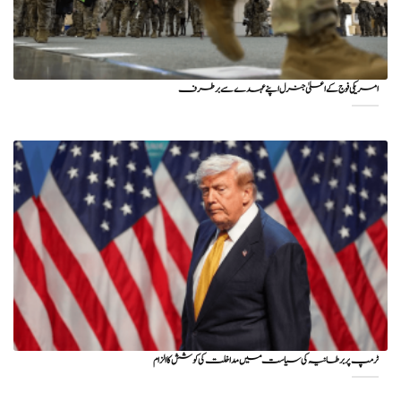
امریکی فوج کے اعلیٰ جنرل اپنے عہدے سے برطرف
ٹرمپ پر برطانیہ کی سیاست میں مداخلت کی کوشش کا الزام