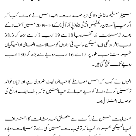
سینیٹر سلیم مانڈوی والا
کی زیر صدارت اجلاس نے نوٹ کیا کہ
اگرچہ پاکستان ریمٹینس انیشی ایٹو (پی آر آئی) کے 10-2009 میں آغاز کے
بعد ترسیلات زر تقریباً 18سے 19 ارب ڈالر سے بڑھ کر 38.3
ارب ڈالر ہو گئی ہیں، لیکن مالیاتی اداروں کو سالانہ انعامی ادائیگیاں
غیر متناسب طور پر 15سے 16 ارب روپے سے بڑھ کر 130 ارب
روپے تک پہنچ گئی ہیں۔
انہوں نے کہا کہ اس معاملے کا جائزہ لینا ضروری ہے اور زیادہ فوائد
ترسیل کرنے والے کو دیے جانے چاہئیں تاکہ باضابطہ ذرائع کی
حوصلہ افزائی ہو۔
عنایت حسین نے لاگت سے متعلق خدشات کا اعتراف
کیا لیکن خبردار کیا کہ ترغیبات میں کمی سے ترسیلات دوبارہ