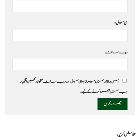
ای میل
*
ویب‌ سائٹ
اس براؤزر میں میرا نام، ای میل، اور ویب سائٹ محفوظ رکھیں اگلی بار
جب میں تبصرہ کرنے کےلیے۔
تلاش کریں