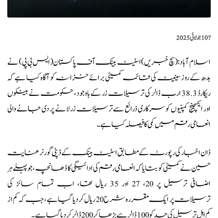
?️
10 جولائی 2025
اسلام آباد: (
سچ خبریں
) اسٹیٹ بینک آف پاکستان (ایس بی پی) نے
بدھ کے روز سینیٹ کی قائمہ کمیٹی برائے خزانہ کو آگاہ کیا ہے کہ
ریکارڈ 38.3 ارب ڈالر کی ترسیلات زر کے باوجود، حکومت نے بینکوں
اور ایکسچینج کمپنیوں کو سرکاری ذرائع سے ترسیلات زر لانے پر دی جانے والی
انعامی رقم میں کمی کا فیصلہ کیا ہے۔
ڈان اخبار کی رپورٹ کے مطابق
اسٹیٹ بینک کے ڈپٹی گورنر عنایت
حسین نے کمیٹی کو بتایا کہ انعامی رقم کی ادائیگی کا ڈھانچہ، جو پہلے ہر
اضافی ترسیل پر 20، 27 اور 35 ریال تھا، اب تمام سائز کی
ترسیلات پر ایک مقررہ شرح 20 ریال کر دیا گیا ہے، جب کہ کم از
کم اہل ترسیل کی حد کو 100 ڈالر سے بڑھا کر 200 ڈالر کر دیا گیا ہے۔