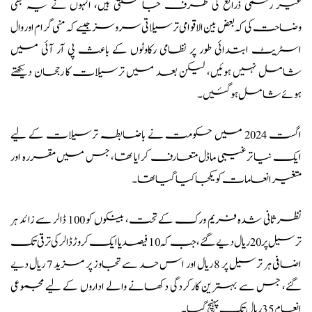
غیر رسمی ذرائع کی طرف جا سکتی ہیں، انہوں نے یہ بھی
وضاحت کی کہ بعض بین الاقوامی ترسیلاتی سروسز جیسے کہ منی گرام اور وال
اسٹریٹ ابتدائی طور پر نظامی رکاوٹوں کے باعث پی آر آئی میں
شامل نہیں ہوئیں، لیکن بعد میں ترسیلات کا رجحان دیکھتے
ہوئے شامل ہو گئیں۔
اگست 2024 میں حکومت نے باضابطہ ترسیلات کے لیے
ایک نیا ترغیبی ماڈل متعارف کرایا تھا، جس میں مقررہ اور
متغیر انعامات کو یکجا کیا گیا تھا۔
نظرثانی شدہ فریم ورک کے تحت، بینکوں کو 100 ڈالر سے زائد ہر
ترسیل پر 20 ریال دیے گئے، جب کہ 10 فیصد یا ایک کروڑ ڈالر کی ترقی تک
اضافی ہر ترسیل پر 8 ریال اور اس حد سے تجاوز پر مزید 7 ریال دیے
گئے، جس سے بہترین کارکردگی دکھانے والے اداروں کے لیے مجموعی
انعام 35 ریال تک پہنچ گیا۔