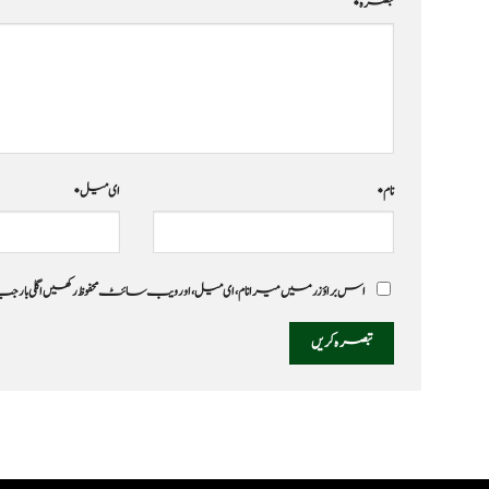
تبصرہ
*
نام
*
ای میل
*
اس براؤزر میں میرا نام، ای میل، اور ویب سائٹ محفوظ رکھیں اگلی بار