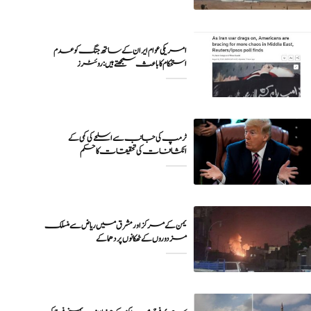
امریکی عوام ایران کے ساتھ جنگ کو عدم
ٹرمپ کی جانب سے اسلحے کی کمی کے
انکشافات کی تحقیقات کا حکم
یمن کے مرکز اور مشرق میں ریاض سے منسلک
مزدوروں کے ٹھکانوں پر دھماکے