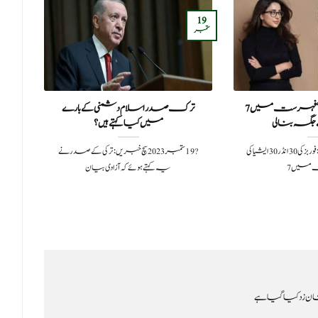
19
12
ستمبر
فروری
فوربز کی ’30 انڈر 30 ایشیا‘ فہرست میں 7
ترک صدر اسلام دشمنی کے بارے
ٹر
 جگہ بنا لی
میں کیا کہتے ہیں؟
?️ 19 مئی 2024سچ خبریں: فوربز کی 30 انڈر 30 ایشیا کی
?️ 19 ستمبر 2023سچ خبریں: ترکی کے صدر نے
میں 7
یہ کہتے ہوئے کہ آزادی بیان
حکوم
ن زد کیا گیا ہے