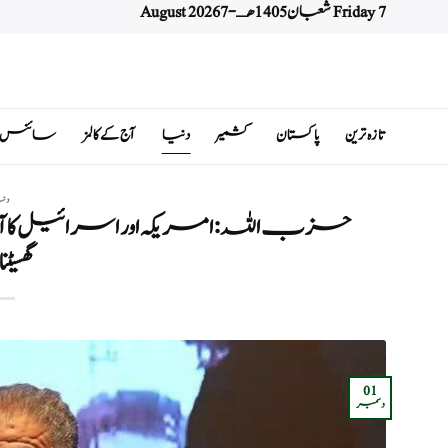
Friday 7 شعبان 1405 هـ - 7 August 2026
Ski
t
conten
تازہ ترین
پاکستان
کشمیر
دنیا
آج کے کالمز
سائنس اور 
دن
حزب اللہ: امریکہ اور اسرائیل کا آ
گھسیٹ
01
دسمبر