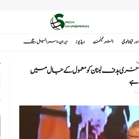
ٹیکنالوجی
انٹرٹینمنٹ
ویڈیوز
ایران ، اسرائیل ، جنگ
یا
ت
خری ہدف لبنان کو معمول کے جال میں
نا ہے
ت