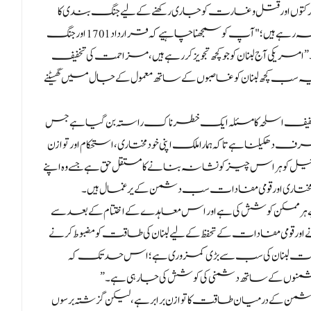
کتوں اور قتل و غارت کو جاری رکھنے کے لیے جنگ بندی کا
غلط استعمال کیا اور آج امریکی بڑی ڈھٹائی کے ساتھ لبنان سے کہہ رہے ہیں؛ "آپ کو سمجھنا چاہیے کہ قرارداد 1701 اور جنگ
آج لبنان کو جو کچھ تجویز کر رہے ہیں، مزاحمت کی تخفیف
کچھ لبنان کو غاصبوں کے ساتھ معمول کے جال میں گھسیٹنے
یف اسلحہ کا مسئلہ ایک خطرناک راستہ بن گیا ہے جس
دھکیلنا ہے تاکہ ہمارا ملک اپنی خودمختاری، استحکام اور توازن
ہ اسرائیل کو ہر اس چیز کو نشانہ بنانے کا مستقل حق ہے جسے وہ اپنے
خودمختاری اور قومی مفادات سب دشمن کے یرغمال ہیں۔
ے ہر ممکن کوشش کی ہے اور اس معاہدے کے اختتام کے بعد سے
قومی مفادات کے تحفظ کے لیے لبنان کی طاقت کو مضبوط کرنے
 تنازعات لبنان کی سب سے بڑی کمزوری ہے؛ اس حد تک کہ
منوں کے ساتھ دشمنی کی کوشش کی جا رہی ہے۔”
 دشمن کے درمیان طاقت کا توازن برابر ہے، لیکن گزشتہ برسوں