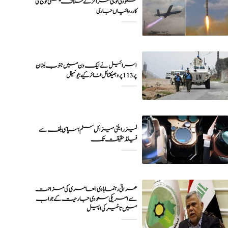
سعودی فوجی مراکز کے خلاف یمنی فوج کی
اسرائیل نے ایک دن میں جنوب لبنان
پر 113 پروجیکٹائل فائر کیے: یونیفل
لیزر اینٹی میزائل سسٹم؛ سیاسی بلف سے
فیلڈ حقیقت تک
عراقی رہنما ہادی العامری کی مزاحمت
سے امریکی سعودی جارحیت کے جواب
میں تاخیر کی اپیل