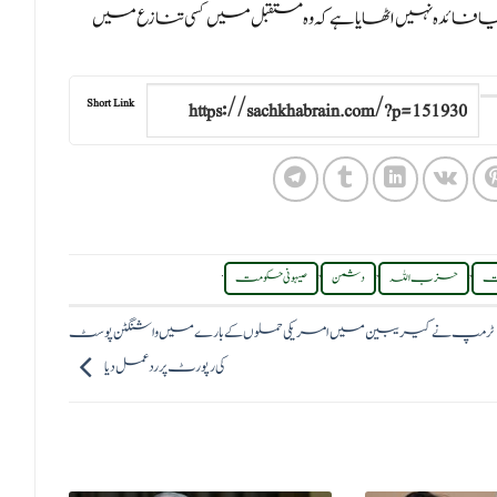
 فائدہ نہیں اٹھایا ہے کہ وہ مستقبل میں کسی تنازع میں
Short Link
.
,
,
,
ت
حزب اللہ
دشمن
صیہونی حکومت
ٹرمپ نے کیریبین میں امریکی حملوں کے بارے میں واشنگٹن پوسٹ
کی رپورٹ پر ردعمل دیا