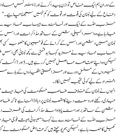
کے دوران ہم ایک خاص توازن پیدا کرنے اور ڈیٹرنس مساوات کو
دفاع کے لیے لبنان کی قوت اور قوت کو کم نہیں سمجھنا چاہیے۔”
حزب اللہ کے ایک اور نمائندے ایہاب حمادیہ نے بھی ک
جا رہا ہے وہ اسرائیلی دشمن کے ساتھ مذاکرات اور اس کے 
لبنان میں دشمن اور اس کے کرائے کے فوجیوں کا منصوبہ کسی ب
احاب حمادیہ نے مزید کہا: بدقسمتی سے کچھ لبنانی بھی اس
لیکن وہ اپنے 
سفیروں کے مسلسل دورے اور مزاحمتی ہتھیاروں کے بارے م
افراد کے لیے کوئی نتیجہ نہیں نکالا۔
انہوں نے لبنان کے خلاف غاصب حکومت کی جارحیت میں ا
جاری رکھنے اور وسعت دینے کا مقصد لبنان پر دباؤ ڈالنا ہے تاک
دشمن کے ساتھ براہ راست یا بلاواسطہ مذاکرات کی طرف د
حزب اللہ کے نمائندے نے کہا: "صیہونی ہمیشہ فوجی جارحیت اور د
کھیل کا حصہ رہا ہے، لیکن ہم پوچھتے ہیں کہ قابض حکومت نے