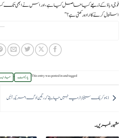
فوجی دباؤ کے ذریعے کیا حاصل کیا ہے، اور اس نے ابھی تک کیا
استعمال کرنے کا ارادہ رکھتی ہے؟”
,
This entry was posted in
and tagged
پارلیمنٹ
جارحی
ڈیموکریٹک سینیٹر: ٹرمپ نہیں چاہتے کہ رنگین لوگ امریکہ آئیں
مشہور خبریں۔