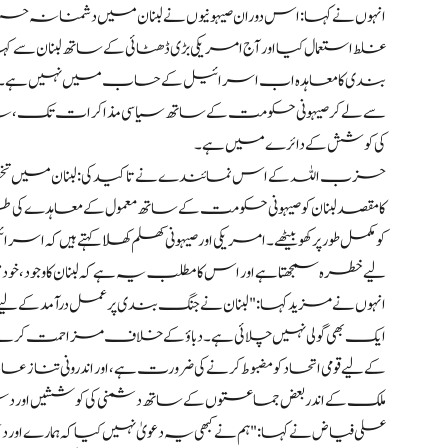
انہوں نے کہا: اس دوران صیہونیوں نے لبنان میں دشمنانہ حر
بندی کا معاہدہ اب اسرائیل کے حساب میں نہیں ہے۔” امریکی 
سے لے کر صیہونی حکومت کے ساتھ سیاسی مذاکرات تک، یہ سب 
کی کوشش کے دائرے میں ہے۔
حزب اللہ کے اس نمائندے نے تاکید کی: لبنان میں تخف
کا مقصد لبنان کو صیہونی حکومت کے ساتھ معمول کے معاہدے کی طرف 
کو مکمل طور پر کھو بیٹھے۔ امریکی اور صیہونی کھلم کھلا کہتے ہیں ک
لیے خطرہ سمجھتا ہے اور اس کا مطلب یہ ہے کہ لبنان کا وجود، 
انہوں نے مزید کہا: "لبنان نے جنگ بندی پر عمل درآمد کے لی
ایک بھی گولی نہیں چلائی ہے۔ دباؤ کے خلاف مزاحمت کرنے اور 
کے لیے قومی اتحاد کو مضبوط کرنے کی ضرورت ہے، اور اندرونی
ملک کے اندر بعض جماعتوں کے ساتھ دشمنی کی کوششیں اور دش
علی فیاض نے کہا: "ہم نے کبھی یہ دعویٰ نہیں کیا کہ ہمارے اور