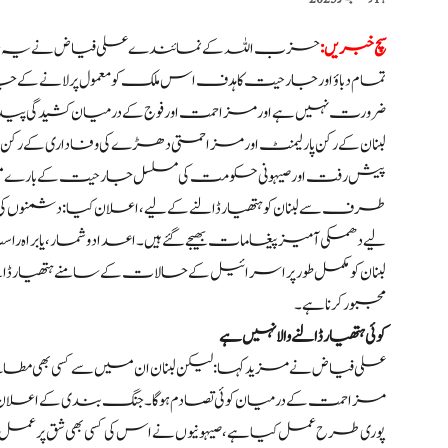
سچ خبریں:
حزب اللہ کے نمائندے علی فیاض نے یہ بیان ک
تمام دباؤ اور جارحیت کا ہدف اس ملک کو معمول پر لانے کے جال می
ضرورت نہیں ہے اور مزاحمت اور فوج کے درمیان کشیدگی پیدا 
لبنان کے رکن پارلیمنٹ اور مزاحمتی دھڑے کی وفاداری کے رک
پیش رفت اور صیہونی حکومت کی مسلسل جارحیت کے بارے میں ت
طرف سے لبنان کو ہتھیار ڈالنے کے لیے، اعلان کیا: دشمنوں کی ط
لیے دھمکی آمیز پیغامات بھیجے گئے ہیں۔ اعداد و شمار، یا براہ را
لبنان کو مکمل طور پر اسرائیل کے حالات کے سامنے ہتھیار ڈالنے 
مجبور کرنا ہے۔
کوئی ہتھیار ڈالنے والا نہیں ہے
علی فیاض نے مزید کہا: لیکن لبنان ان میں سے کسی بھی مطالبے کو 
مزاحمت کے درمیان کوئی تصادم ہوگا۔ جنگ بندی کے اعلان کو پو
پوری طرح عمل کیا ہے، صیہونیوں نے اس کی کسی بھی شق پر عمل د