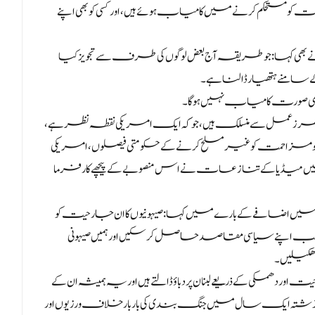
 مستحکم کرنے میں کامیاب ہوئے ہیں، اور کسی کو بھی اپنے
ہا: جو طریقہ آج بعض لوگوں کی طرف سے تجویز کیا
سامنے ہتھیار ڈالنا ہے۔
ھی صورت کامیاب نہیں ہو گا۔
 طرز عمل سے منسلک ہیں، جو کہ ایک امریکی نقطہ نظر ہے،
مقاصد حاصل نہیں کر رہے ہیں۔ 5 اور 7 اگست کو مزاحمت کو غیر مسلح کرنے کے حکومتی فیصلوں، امریکی
یں میڈیا کے تنازعات نے اس منصوبے کے پیچھے کارفرما
ضافے کے بارے میں کہا: صیہونیوں کا ان جارحیت کو
ہ غاصب اپنے سیاسی مقاصد حاصل کر سکیں اور ہمیں صیہونی
ھکیلیں۔
ھمکی کے ذریعے لبنان پر دباؤ ڈالتے ہیں اور یہ ہمیشہ ان کے
 گزشتہ ایک سال میں جنگ بندی کی بار بار خلاف ورزیوں اور