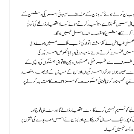
رتے ہوئے کہ لبنان کے خلاف صیہونی امریکی دشمن کے
ں گھسیٹنا ہے، تاکید کرتے ہوئے کہا: ہتھیار ڈالنے کی کوئی
کرنے کا دشمن کا مقصد حاصل نہیں ہو گا۔
ن علی فیاض نے گذشتہ اتوار کی شب ملک میں ہونے والی
قریر کرتے ہوئے، بیرونی دباؤ بالخصوص امریکہ کی
رف سے غیر ملکی دھمکیوں، بین الاقوامی جنگوں کی واپسی کے
ست صیہونیوں اور خود امریکیوں اور ان کے میڈیا کے ذریعہ، مقصد
پر مجبور کرنا یا لبنانی حکومت کو مزاحمت کا مقابلہ کرنے پر
تسلیم نہیں کرے گا، نہ ہتھیار ڈالے گا اور نہ ہی فوج اور
را ایک سال گزر چکا ہے اور لبنان نے اس معاہدے کی شقوں پر
رآمد نہیں کیا۔