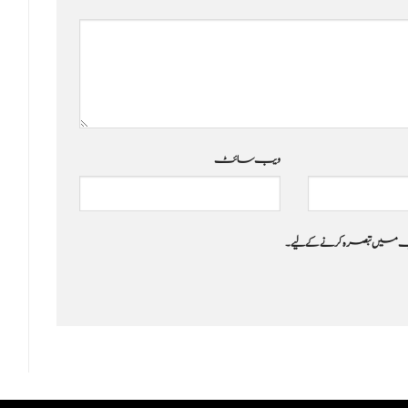
ویب‌ سائٹ
 جب میں تبصرہ کرنے کےلیے۔