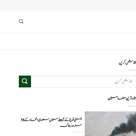
لاش کریں
ازہ ترین مضامین
یمنی فوج کے حملے میں سعودی اتحاد کے 58
مزدور ہلاک