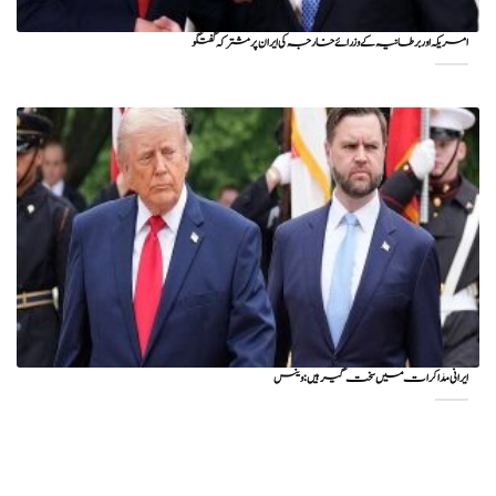
امریکہ اور برطانیہ کے وزرائے خارجہ کی ایران پر مشترکہ گفتگو
ایرانی مذاکرات میں سخت گیر ہیں: وینس