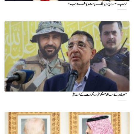
ٹرمپ امریکی وزیر جنگ پر شدید غصہ؛ وجہ ؟
صہیونیوں کے ساتھ حکومتی مذاکرات کے نتایج