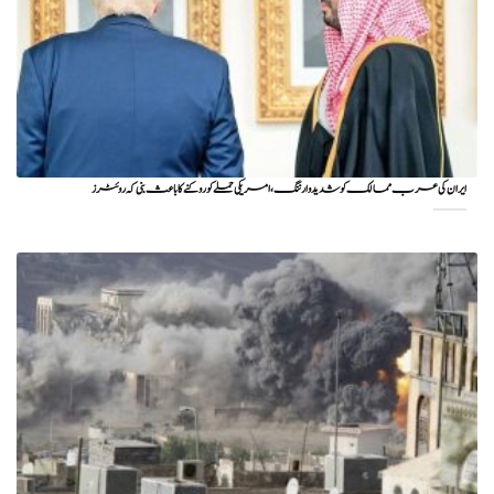
ایران کی عرب ممالک کو شدید وارننگ، امریکی حملے کو روکنے کا باعث بنی کہ روئٹرز