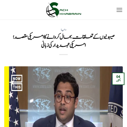
Ski
t
conten
دنیا
صیہونیوں کے تعلقات بحال کروانے کا امریکی مقصد؛
امریکی عہدیدار کی زبانی
04
اکتوبر