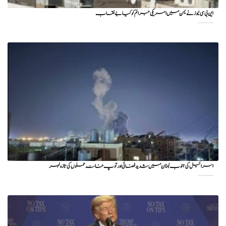
این بی سی نیوز نے یمن میں امریکی جرائم کو کیا بے نقاب
اسرائیل کی جنوب لبنان میں شدید فضائی اور توپ خانہ حملوں کی تازہ لہر