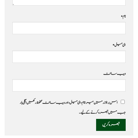
نام
*
ای میل
*
ویب‌ سائٹ
اس براؤزر میں میرا نام، ای میل، اور ویب سائٹ محفوظ رکھیں اگلی بار
جب میں تبصرہ کرنے کےلیے۔