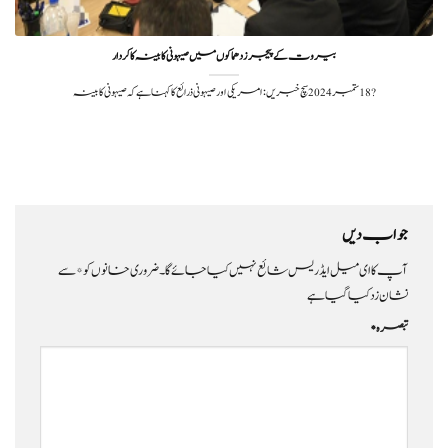
بیروت کے پیجرز دھماکوں میں صیہونی کابینہ کا کردار
?️ 18 ستمبر 2024سچ خبریں: امریکی اور صیہونی ذرائع کا کہنا ہے کہ صیہونی کابینہ
جواب دیں
آپ کا ای میل ایڈریس شائع نہیں کیا جائے گا۔
ضروری خانوں کو
*
سے
نشان زد کیا گیا ہے
تبصرہ
*