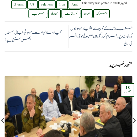
,
,
,
,
,
This entry was posted in
and tagged
Zionist
US
relations
Iran
Arab
.
,
,
,
,
امریکہ
ایران
تعلقات
صیہونی
عرب
حزب اللہ کے کون سے ہتھیار صیہونیوں
کیا اسلامی امت صیہونی جال میں
کی نیندیں حرام کر رکھی ہیں؟صیہونی فوجی افسر
پھنس سکتی ہے؟
کی زبانی
مشہور خبریں۔
18
ستمبر