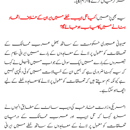
سرگرمیاں کرنے کا الزام لگایا۔
یہ بھی پڑھیں:
کیا تل ابیب خطے میں ایران کے خلاف اتحاد
بنانے میں کامیاب ہو جائے گا؟
صیہونی عبوری حکومت کے ساتھ بعض عرب ممالک کے
تعلقات کو معمول پر لانے کے معاہدوں کے بارے میں ایرانی حکام کے
تبصروں کے بارے میں ایک سوال کے جواب میں پٹیل نے کہا
کہ یہ کہنا ضروری ہے کہ ہمیں ان کے خیالات میں کوئی دلچسپی نہیں
ہے کیونکہ ہم سوچتے ہیں کہ تعلقات کو معمول پر لانے کا معاہدہ خطے کے لیے
اچھا ہو سکتا ہے۔
امریکی وزارت خارجہ کی ویب سائٹ کے مطابق انہوں نے
مزید کہا کہ تل ابیب اور عرب ممالک کے درمیان
تعلقات کو معمول پر لانے کے معاہدوں کے ساتھ خطے میں ایرانی