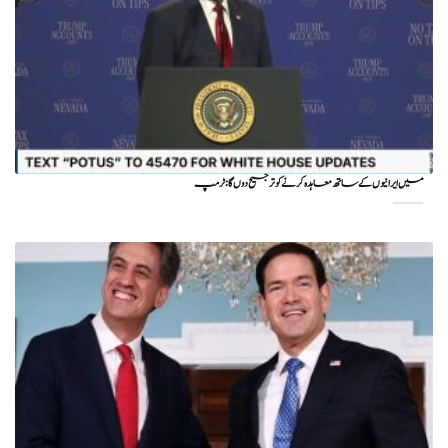
میں ایرانیوں کے ساتھ معاہدہ کرنے کو ترجیح دوں گا : ٹرمپ