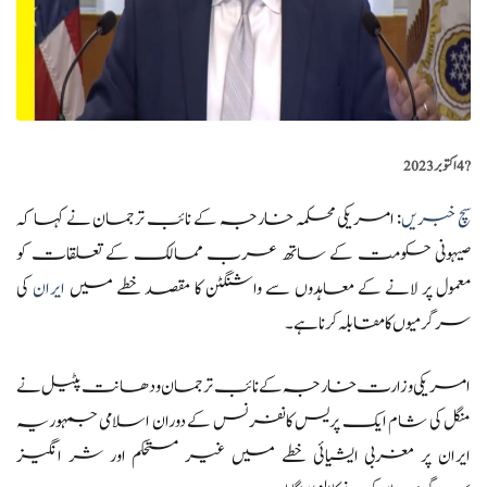
?️
4 اکتوبر 2023
سچ خبریں
: امریکی محکمہ خارجہ کے نائب ترجمان نے کہا کہ
صیہونی حکومت کے ساتھ عرب ممالک کے تعلقات کو
معمول پر لانے کے معاہدوں سے واشنگٹن کا مقصد خطے میں
ایران
کی
سرگرمیوں کا مقابلہ کرنا ہے۔
امریکی وزارت خارجہ کے نائب ترجمان ودھانت پٹیل نے
منگل کی شام ایک پریس کانفرنس کے دوران اسلامی جمہوریہ
ایران پر مغربی ایشیائی خطے میں غیر مستحکم اور شر انگیز