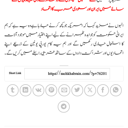
مزید پڑھیں:
خطے میں تیزی سے رونما ہونے والی تبدیلیوں کے
سائے میں ایران اور سعودی عرب کا اتحاد
انہوں نے مزید کہا کہ امریکہ جو کچھ کرنے جا رہا ہے وہ یہ ہے کہ ہم
ایرانی حکومت کو جوابدہ ٹھہرانے کے لیے اپنے اختیار میں موجود آلات
کا استعمال جاری رکھیں گے اور ہم یہ کام یورپی یونین کے ذریعے اپنے
اتحادیوں اور شراکت داروں کے ساتھ قریبی رابطے میں کریں گے۔
Short Link