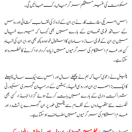
حکومت کی غیر مستحکم سرگرمیاں رک جائیں گی۔
اس امریکی سفارت کار نے ایران کے ڈرونز کی نقاب کشائی اور روس
کے ساتھ فوجی تعاون کے بارے میں بھی کہا کہ میرے خیال
میں ایران کے فوجی ساز و سامان کا استعمال خواہ وہ کچھ بھی ہو، ایران کی تباہ
کن اور عدم استحکام کی سرگرمیوں میں زیادہ کردار ادا کرنے کا خطرہ ہو
سکتا ہے۔
پٹیل نے دعوی کیا کہ ہم نے پچھلے سال اور اس سے ایک سال پہلے
کا ایک بڑا حصہ ایران اور روسی فیڈریشن کے درمیان گہری سکیورٹی
شراکت داری کے بارے میں بات کرتے ہوئے گزارا لہٰذا، کسی بھی
ممکنہ نئے ہتھیاروں کے نظام سے یقینی طور پر ان گہرے پرتشدد اور
عدم استحکام کی سرگرمیوں میں اضافہ ہو سکتا ہے۔