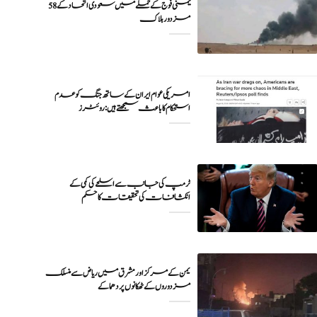
یمنی فوج کے حملے میں سعودی اتحاد کے 58
مزدور ہلاک
امریکی عوام ایران کے ساتھ جنگ کو عدم
ٹرمپ کی جانب سے اسلحے کی کمی کے
انکشافات کی تحقیقات کا حکم
یمن کے مرکز اور مشرق میں ریاض سے منسلک
مزدوروں کے ٹھکانوں پر دھماکے