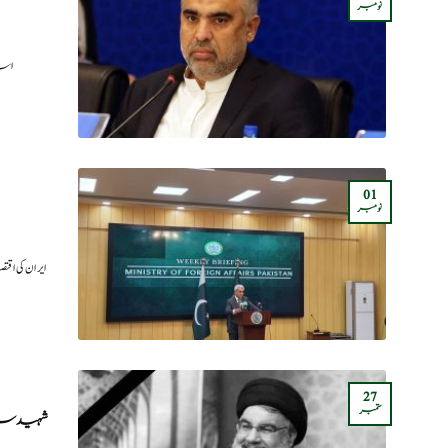
نومبر
اسلا
01
نومبر
ایران کی ا
27
ستمبر
شہید سید 