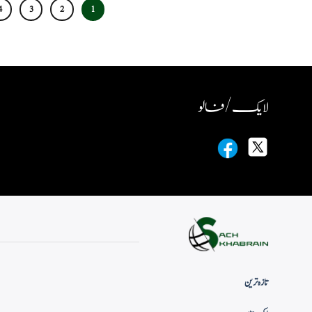
4
3
2
1
لایک / فالو
تازہ ترین