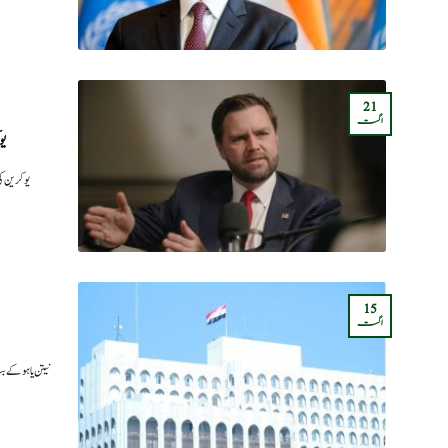
21
اگست
یو
یوکرین 
15
اگست
نیتن یاہو 