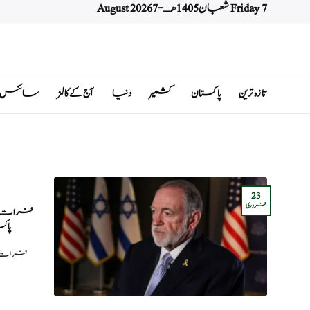
Friday 7 شعبان 1405 هـ - 7 August 2026
Ski
t
conten
تازہ ترین
پاکستان
کشمیر
دنیا
آج کے کالمز
سائنس اور 
23
فروری
فرات سے 
پاک
فرات سے