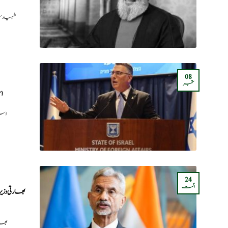
شہید سی
08
ستمبر
اس
اسر
24
اگست
بھارتی وز
بھا