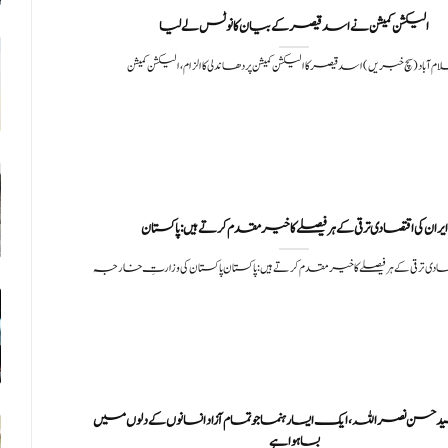
الیکشن کمیشن نے اسد قیصر کے بیان کا نوٹس لے لیا
م آباد (سچ خبریں) اسد قیصر کا الیکشن کمیشن پر دھاندلی کا الزام، الیکشن کمیشن
قتصادی ترقی کے ہر فیصلے کا خیرمقدم کرتے ہیں:پاکستان پاکستان کی وزارتِ خارجہ
حسن نصراللہ، ایک ایسا رہنما جو تمام آزاد انسانوں کے دلوں میں
بسا ہوا ہے