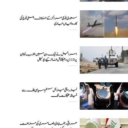
سعودی فوجی مراکز کے خلاف یمنی فوج کی
اسرائیل نے ایک دن میں جنوب لبنان
پر 113 پروجیکٹائل فائر کیے: یونیفل
لیزر اینٹی میزائل سسٹم؛ سیاسی بلف سے
فیلڈ حقیقت تک
عراقی رہنما ہادی العامری کی مزاحمت