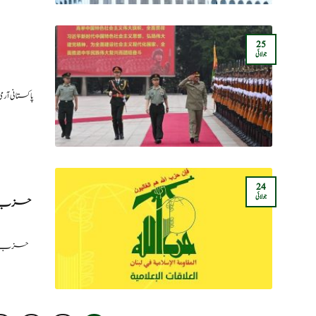
25
جولائی
پاکستانی 
24
جولائی
حزب الل
حزب اللہ