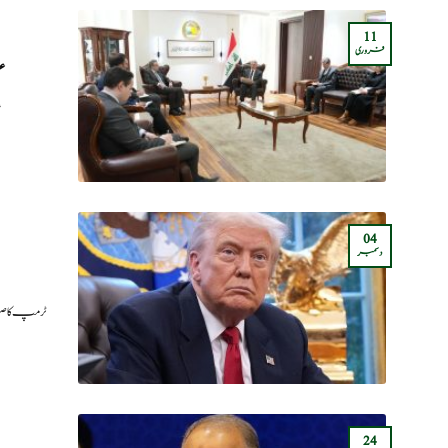
11
فروری
ع
ع
04
دسمبر
ٹرمپ کا صو
24