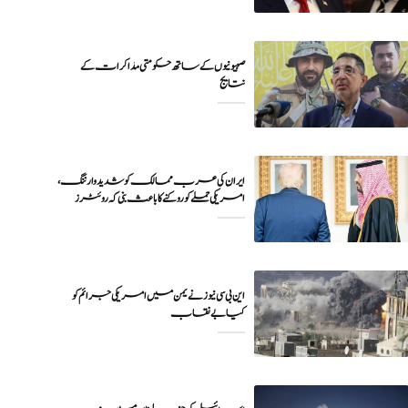
صہیونیوں کے ساتھ حکومتی مذاکرات کے
نتایج
ایران کی عرب ممالک کو شدید وارننگ،
امریکی حملے کو روکنے کا باعث بنی کہ روئٹرز
این بی سی نیوز نے یمن میں امریکی جرائم کو