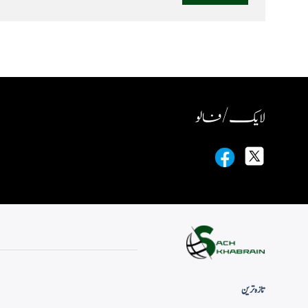
لایک / فالو
تازہ ترین