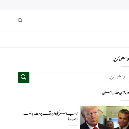
لاش کریں
ازہ ترین مضامین
ٹرمپ امریکی وزیر جنگ پر شدید غصہ؛
وجہ ؟