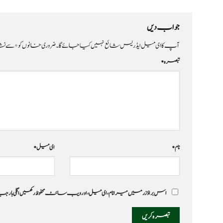
جواب دیں
آپ کا ای میل ایڈریس شائع نہیں کیا جائے گا۔
ضروری خانوں کو
*
سے نشا
تبصرہ
*
نام
*
ای میل
*
اس براؤزر میں میرا نام، ای میل، اور ویب سائٹ محفوظ رکھیں اگلی بار