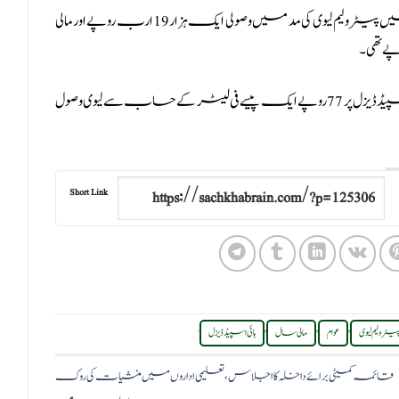
آئی ایم ایف کی رپورٹ کے مطابق گزشتہ مالی سال 24-2023 میں پیٹرولیم لیوی کی مد میں وصولی ایک ہزار 19 ارب روپے اور مالی
واضح رہے کہ اس وقت پیٹرول پر 78 روپے 2 پیسےفی لیٹر اور ہائی اسپیڈ ڈیزل پر 77 روپے ایک پیسے فی لیٹر کے حساب سے لیوی وصول
Short Link
.
,
,
,
یٹرولیم لیوی
عوام
مالی سال
ہائی اسپیڈ ڈیزل
قائمہ کمیٹی برائے داخلہ کا اجلاس، تعلیمی اداروں میں منشیات کی روک