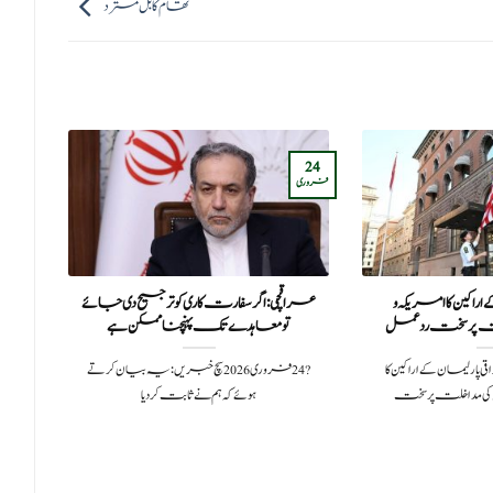
تھام کا بل مسترد
25
24
مارچ
فروری
راکین کا امریکہ و
عراقچی: اگر سفارت کاری کو ترجیح دی جائے
ٹ
ت پر سخت ردعمل
تو معاہدے تک پہنچنا ممکن ہے
ست 2025عراقی پارلیمان کے اراکین کا
?️ 24 فروری 2026سچ خبریں: یہ بیان کرتے
کی مداخلت پر سخت
ہوئے کہ ہم نے ثابت کر دیا