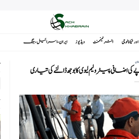
ٹیکنالوجی
انٹرٹینمنٹ
ویڈیوز
ایران ، اسرائیل ، جنگ
تان
ت
ت