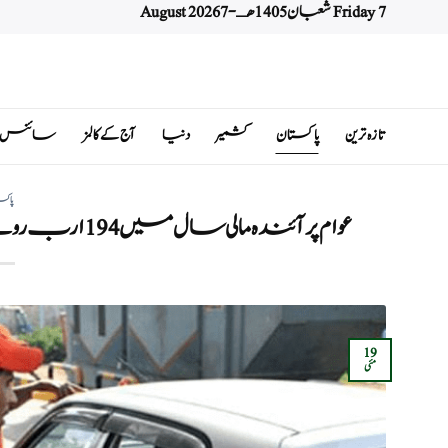
Friday 7 شعبان 1405 هـ - 7 August 2026
Ski
t
conten
تازہ ترین
پاکستان
کشمیر
دنیا
آج کے کالمز
سائنس اور 
پاکس
عوام پر آئندہ مالی سال میں 194 ارب روپے کی اضافی پیٹرولیم لیوی کا بوجھ ڈالنے کی تیاری
19
مئی