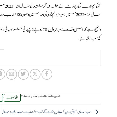
سال 23-2022 میں پیٹرولیم لیوی کی مد میں وصولی 580 ارب روپے تھی۔
کی جارہی ہے۔
,
This entry was posted in
and tagged
آئی ایم ایف
پ
دنیا جان چکی ہے پاکستان پر لگائے گئے تمام الزامات غلط تھے۔ اسحاق