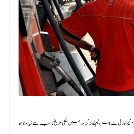
2025 کے آغاز پر عوام یکم جولائی سے پیٹرولیم لیوی کی مد میں ملکی تاریخ کا سب سے زیادہ بوجھ