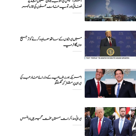
اسرائیل کی جنوب لبنان میں شدید
فضائی اور توپ خانہ حملوں کی تازہ لہر
میں ایرانیوں کے ساتھ معاہدہ کرنے کو ترجیح
دوں گا : ٹرمپ
امریکہ اور برطانیہ کے وزرائے خارجہ کی
ایران پر مشترکہ گفتگو
ایرانی مذاکرات میں سخت گیر ہیں: وینس