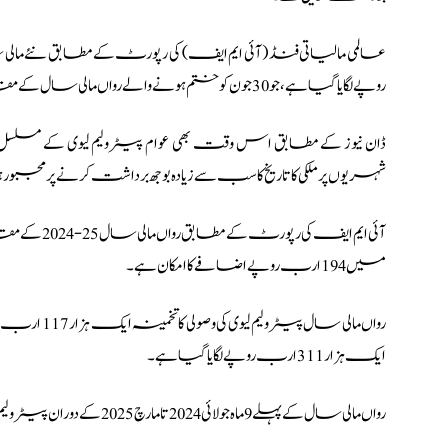
روپے لگایا گیا ہے، جو 30 جون کو ختم ہونے والے رواں مالی سال کے مقابلے میں 194 ارب روپے زیادہ ہے۔
ڈان نیوز کے مطابق
اس وقت بھی عوام پیٹرولیم لیوی کے مسلسل ب
شہریوں پر ملکی کا تاریخ کا سب سے زیادہ بوجھ برداشت کرنے پر مجبور 
میں 194 ارب روپے اضافے کا امکان ہے۔
رواں مالی سال
ایک ہزار 311 ارب روپے لگایا گیا ہے۔
رواں مالی سال کے پہلے 9 ماہ جولائی 2024 تا مارچ 2025 کے دوران پیٹرولیم لیوی کی وصولی 833 ارب 84 کروڑ 70 لاکھ روپے رہی۔