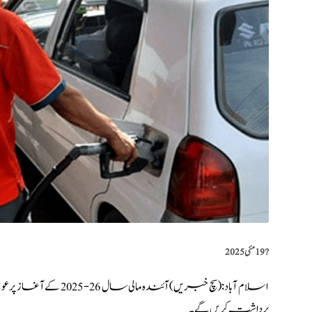
?️
19 مئی 2025
اسلام آباد: (
سچ خبریں
) آئندہ مالی سال 26-
برداشت کریں گے۔