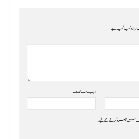
ن زد کیا گیا ہے
ویب‌ سائٹ
 جب میں تبصرہ کرنے کےلیے۔