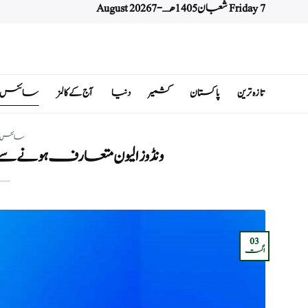
Friday 7 شعبان 1405 هـ - 7 August 2026
Ski
t
conten
تازہ ترین
پاکستان
کشمیر
دنیا
آج کے کالمز
سائنس اور 
سائنس اور 
ونڈوز الیون متعارف ہونے سے
03
اگست