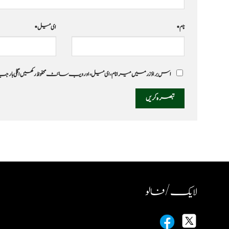
نام
*
ای میل
*
اس براؤزر میں میرا نام، ای میل، اور ویب سائٹ محفوظ رکھیں اگلی بار
لایک / فالو