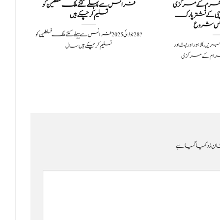
ہور، پشاور میں 9 محرم کے مرکزی
فرانس سے پہلے کتنے ملک فسلطین کو
ٹرم
چی کے نشترپارک
تسلیم کر چکے ہیں
س شروع
?️ 28 جولائی 2025فرانس سے ہہلے کتنے ملک فسلطین کو
2لاہور: (سچ خبریں) لاہور اور پشاور
تسلیم کر چکے ہیں سال
ن زد کیا گیا ہے