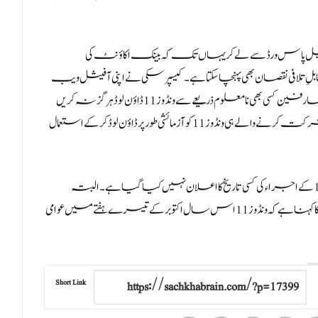
میل پاس ورڈ سے لے کر یہاں تک کہ بینک اکاؤنٹ کی
فی نقصان بھی پہنچا سکتا ہے۔کیسپرسکی نے اپنی آفیشل ویب
سائٹ پر ایک حالیہ بلاگ میں خبردار کیا ہے کہ صارفین کسی بھی نامعلوم ذریعے سے ونڈوز 11 ڈاؤن لوڈ ہر گز نہ کریں
کیونکہ صرف مائیکروسافٹ “ونڈوز انسائیڈر” پروگرام میں شرکت کرنے والے ہی ونڈوز 11 کو آزمائشی طور پر ڈاؤن لوڈ کرکے استعمال
واضح رہے کہ مائیکروسافٹ کی جانب سے اب تک ونڈوز 11 کے اجراء کی کسی تاریخ کا اعلان نہیں کیا گیا ہے۔ البتہ
انفارمیشن ٹیکنالوجی کی دنیا پر گہری نظر رکھنے والے معتبر ذرائع کا کہنا ہے کہ ونڈوز 11 اس سال اکتوبر کے تیسرے ہفتے میں عوامی
Short Link