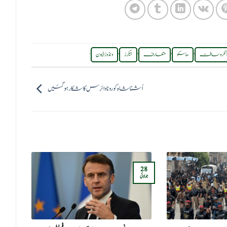
.
,
,
,
,
ائکروسافٹ
ماسکو
متعارف
ہیکرز
ونڈوز الیون
اُشنا شاہ کورونا وائرس کا شکارہوگئیں
26
28
جولائی
اپریل