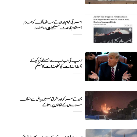
امریکی عوام ایران کے ساتھ جنگ کو عدم
ٹرمپ کی جانب سے اسلحے کی کمی کے
انکشافات کی تحقیقات کا حکم
یمن کے مرکز اور مشرق میں ریاض سے منسلک
مزدوروں کے ٹھکانوں پر دھماکے