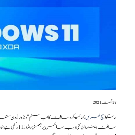
?️
3 اگست 2021
ماسکو(
سچ خبریں
) مائیکرو سافٹ کا نیا سسٹم “ونڈوز الیون” م
سافٹ ویئر والی ک