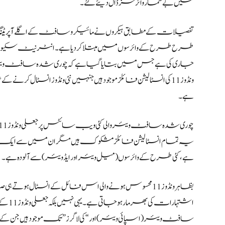
میں بے شمار وائرسز ڈال دیئے گئے۔
تفصیلات کے مطابق ہیکروں نے مائیکرو سافٹ کے اگلے
آپر
طرح طرح کے وائرسوں میں مبتلا کردیا ہے۔انٹرنیٹ سکیور
جاری کی ہے جس میں بتایا گیا ہے کہ چوری شدہ سافٹ و
ونڈوز 11 کی انسٹالیشن فائلز موجود ہیں جنہیں نئی ونڈوز انسٹال ک
ہے۔
ہے، کئی طرح کے وائرسوں (میل ویئر اور ایڈویئر) سے آلودہ ہے۔
بظاہر ونڈوز 11 محسوس ہونے والی اس فائل کے انسٹال ہوت
اشتہا
سافٹ ویئر (اسپائی ویئر) اور “کی لاگرز” تک موجود ہیں جن کے 