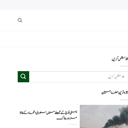
لاش کریں
ازہ ترین مضامین
یمنی فوج کے حملے میں سعودی اتحاد کے 58
مزدور ہلاک