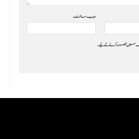
ویب‌ سائٹ
 جب میں تبصرہ کرنے کےلیے۔