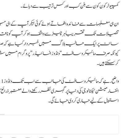
کمپیوٹر کون کون سے بٹن کب اور کس ترتیب سے دبائے۔
ان ہی معلومات سے فائدہ اٹھاتے ہوئے کوئی ہیکر آپ کے ای 
تفصیلات تک تقریباً ہر چیز سے واقف ہوکر آپ کو ناقابلِ تلا
کرسکتے ہیں۔
استعمال کےلیے جاری کردی جائے گی۔