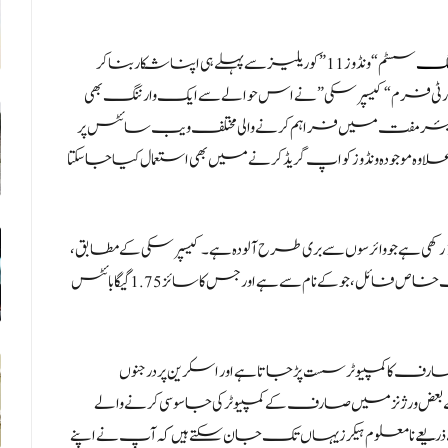
یٹنگ
سسٹم “ونڈوز 11” کو ریلیز سے پہلے ہی اپنا شکار بنا کر
ٹی فرم “کیسپرسکی” نے اس حوالے سے ایک وارننگ بھی
یئر مفت میں فراہم کرنے والی مختلف ویب سائٹس پر
رنے کے علاوہ موجودہ ونڈوز کو اپ گریڈ کرنے میں بھی استعمال کیا جاسکتا
چوری شدہ سافٹ ویئر والی کئی ویب سائٹس پر جعلی ونڈوز 11 رکھی ہے جو وائرسوں سے بری طرح آلودہ ہے۔ کیسپرسکی کے مطابق،
یہ تمام انسٹالیشن فائلز مشکوک ہیں مگر ان میں سے ایک خاص فائل، جوکے نام سے ہے اور جس کا سائز 1.75 گیگا بائٹس
ے ہی صارف کا کمپیوٹر سست پڑ جاتا ہے اور اسکرین پر درجنوں
رات کی بھرمار ہوجاتی ہے۔یہی نہیں بلکہ جعلی ونڈوز 11 کے بعض ورژنز میں صارف کے کمپیوٹر کی جاسوسی کرنے والے
ذریعے نامعلوم ہیکرز یہاں تک جان سکتے ہیں کہ آپ نے اپنے