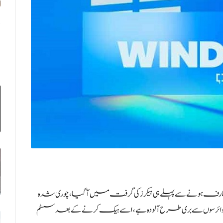
تعارف ہونے سے پہلے ہی ہیکرز کی گرفت میں آگیا، چوری شدہ
ئی ویب سائٹس پر جعلی ونڈوز 11 رکھی ہے جو وائرسوں سے بری طرح آلودہ ہے، اسے ہیک کرنے کے بعد سسٹم