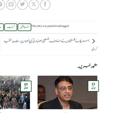
,
,
This entry was posted in
and tagged
انسٹالیشن
گرفت
م
امریکا نے فلسطینیوں کے خلاف فلسطینی اتھارٹی کی پالیسیوں پر شدید تنقید
کردی
مشہور خبریں۔
23
05
اپریل
جولائی