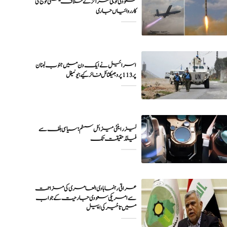
سعودی فوجی مراکز کے خلاف یمنی فوج کی
اسرائیل نے ایک دن میں جنوب لبنان
پر 113 پروجیکٹائل فائر کیے: یونیفل
لیزر اینٹی میزائل سسٹم؛ سیاسی بلف سے
فیلڈ حقیقت تک
عراقی رہنما ہادی العامری کی مزاحمت
سے امریکی سعودی جارحیت کے جواب
میں تاخیر کی اپیل