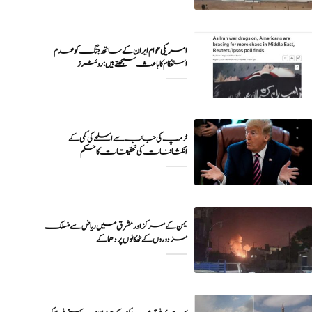
امریکی عوام ایران کے ساتھ جنگ کو عدم
ٹرمپ کی جانب سے اسلحے کی کمی کے
انکشافات کی تحقیقات کا حکم
یمن کے مرکز اور مشرق میں ریاض سے منسلک
مزدوروں کے ٹھکانوں پر دھماکے