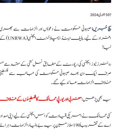
?️
30 جنوری 2024
سچ خبریں
:
صیہونی حکومت نے دعوؤں اور الزامات سے بھری ا
لیا!
روئٹرز نیوز ایجنسی کی رپورٹ کے مطابق نسل کشی کے م
خلاف الزامات عائد کیے گئے۔
یہ بھی پڑھیں:
مغربی اور یورپی ممالک کا فلسطینوں کے خلاف 
کئی ممالک نے امریکی قیادت کو اس ایجنسی کے لیے اپنی امداد مع
اے کے تقریباً 190 ملازمین پر یہ بے بنیاد الزامات دہرائے گئے ہیں!