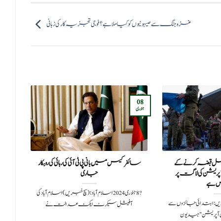
غزہ جنگ سے صیہونیوں کو کیا ملا ہے؟فوجی تجزیہ کار کی زبانی
28
08
جنوری
نومبر
مکمل قبضہ کرنے کے
سائفر کیس میں بانی پی ٹی آئی کی رہائی کی روبکار
ص
لر کے آپریشن کی لاگت پر
جاری
 ہے
?️ 8 جنوری 2024اسلام آباد: (سچ خبریں) اسلام آباد کی
 2025سچ خبریں: ابتدائی جائزوں سے
آفیشل سیکرٹ ایکٹ عدالت نے
دو
ی آپریشن "جیدیون