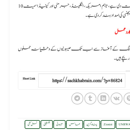
یاد رہے کہ UNRWA نے غزہ کی پٹی میں 13000 افراد کو ملازمت دی ہے، تاہم امریکہ، انگلینڈ، جرمنی اور کینیڈا سمیت 10
کی امداد بند کر دی ہے۔
لی غزہ جنگ کے آغاز سے اب تک صیہونیوں کے وحشیانہ حملوں
Short Link
.
,
,
,
,
,
,
UNRW
Zionist
پناہ گزین
حماس
صیہونی
فلسطینی
نسل کشی