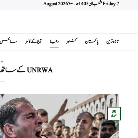
Friday 7 شعبان 1405 هـ - 7 August 2026
Ski
t
conten
تازہ ترین
پاکستان
کشمیر
دنیا
آج کے کالمز
سائنس اور 
دن
UNRWA کے ساتھ صیہونیوں کا سلوک
30
جنوری