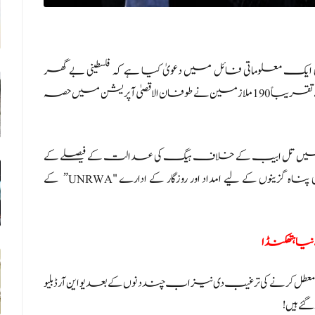
یک معلوماتی فائل میں دعویٰ کیا ہے کہ فلسطینی بے گھر
افراد کے لیے ریلیف اینڈ ایمپلائمنٹ ایجنسی (UNRWA) کے تقریباً 190 ملازمین نے طوفان الاقصیٰ آپریشن میں حصہ
قدمے میں تل ابیب کے خلاف ہیگ کی عدالت کے فیصلے کے
صرف ایک دن بعد صیہونی حکومت کی جانب سے فلسطینی پناہ گزینوں کے لیے امداد اور روزگار کے ادارے "UNRWA” کے
نیا ہتھکنڈا
طل کرنے کی ترغیب دی نیز اب چند دنوں کے بعد یو این آر ڈبلیو