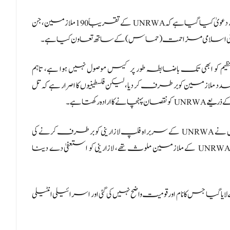
روئٹرز کو ملنے والی معلومات کے مطابق اس فائل میں یہ دعویٰ کیا گیا ہے کہ UNRWA کے تقریباً 190 ملازمین، جن
سطینی اسلامی مزاحمت (حماس) کے ساتھ تعاون کیا ہے۔
Ste نے کہا کہ اس تنظیم کو ابھی تک باضابطہ طور پر کیس موصول نہیں ہوا ہے، تاہم
ئے جانے کے بعد اقوام متحدہ نے UNRWA کے متعدد ملازمین کو برطرف کر دیا، لیکن فلسطینیوں کا اصرار ہے کہ تل
 رکھتا ہے۔
صیہونی حکومت کی کابینہ کے وزیر خارجہ یسرائیل کیٹس نے UNRWA کے سربراہ فلپ لازارینی کو برطرف کرنے کی
درخواست کرتے ہوئے دعویٰ کیا کہ 7 اکتوبر کے قتل عام میں UNRWA کے ملازمین ملوث تھے، لازارینی کو استعفیٰ دے دینا
 گیا جس کا نام اور قومیت واضح نہیں کی گئی اور اسرائیلی انٹیلی