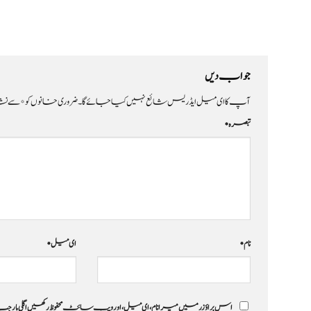
جواب دیں
آپ کا ای میل ایڈریس شائع نہیں کیا جائے گا۔
ضروری خانوں کو
*
سے نشا
تبصرہ
*
نام
*
ای میل
*
اس براؤزر میں میرا نام، ای میل، اور ویب سائٹ محفوظ رکھیں اگلی بار