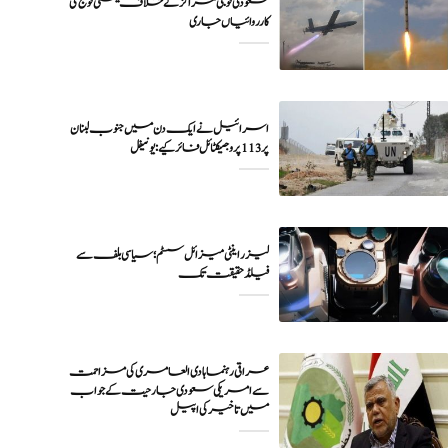
سعودی فوجی مراکز کے خلاف یمنی فوج کی
اسرائیل نے ایک دن میں جنوب لبنان
پر 113 پروجیکٹائل فائر کیے: یونیفل
لیزر اینٹی میزائل سسٹم؛ سیاسی بلف سے
فیلڈ حقیقت تک
عراقی رہنما ہادی العامری کی مزاحمت
سے امریکی سعودی جارحیت کے جواب
میں تاخیر کی اپیل