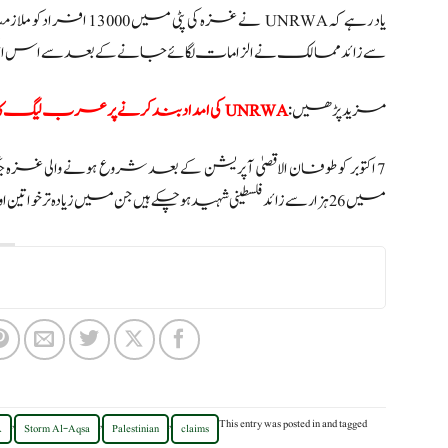
سے زائد ممالک نے الزامات لگائے جانے کے بعد سے اس ایجنسی 
مزید پڑھیں:
UNRWA کی امداد بند کرنے پر عرب لیگ کا ردعمل
7 اکتوبر کو طوفان الاقصیٰ آپریشن کے بعد شروع ہونے وا
میں 26 ہزار سے زائد فلسطینی شہید ہوچکے ہیں جن میں زیادہ تر خواتین اور بچے ہیں۔
,
,
,
This entry was posted in
and tagged
A
Storm Al-Aqsa
Palestinian
claims