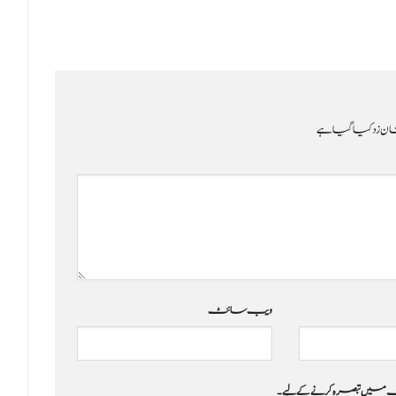
ن زد کیا گیا ہے
ویب‌ سائٹ
 جب میں تبصرہ کرنے کےلیے۔