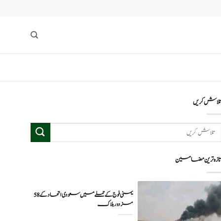
لاش کریں
ازہ ترین مضامین
یمنی فوج کے حملے میں سعودی اتحاد کے 58
مزدور ہلاک