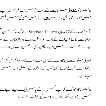
میں "اساتذہ” بھی شامل ہیں، نے اس ایجنسی کی آڑ میں فل
اقوام متحدہ
کے ترجمان phane Dujarric
الزامات لگا
ابیب معلومات میں ہیرا پھیری اور جعلی دستاویزات کے ذریعے UNRWA کو نقصان پہنچانے کا ارادہ
چاہیے۔
روئٹرز کا دعویٰ ہے کہ یہ کیس ان کے پاس ایک ایسے ذریعے سے لایا
جنس نے اسے اکٹھا کیا اور امریکہ کو فراہم کیا۔