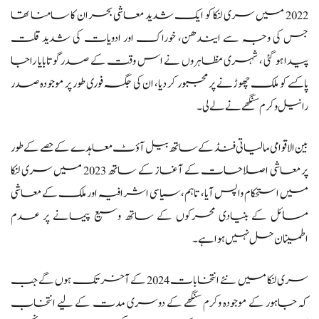
2022 میں سری لنکا کو ایک شدید معاشی بحران کا سامنا تھا
جس کی وجہ سے ایندھن، خوراک اور ادویات کی شدید قلت
پیدا ہو گئی ، شہری مظاہروں نے اس وقت کے صدر گوتابایا راجا
پاکسے کو ملک چھوڑنے پر مجبور کر دیا، ان کی جگہ فوری طور پر موجودہ صدر
رانیل وکرم سنگھے نے لے لی۔
بین الاقوامی مالیاتی فنڈ کے ساتھ بیل آؤٹ معاہدے کے حصے کے طور
پر معاشی اصلاحات کے آغاز کے ساتھ 2023 میں سری لنکا
میں استحکام واپس آیا، تاہم، سیاسی اشرافیہ اور ملک کے معاشی
مسائل کے بنیادی محرکوں کے ساتھ وسیع پیمانے پر عدم
اطمینان حل نہیں ہوا ہے۔
سری لنکا میں نئے انتخابات 2024 کے آخر تک ہوں گے جب
کہ جاہور کے موجودہ وکرم سنگھے کے دوسری مدت کے لیے انتخاب