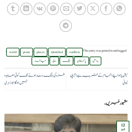
,
,
,
,
,
This entry was posted in
and tagged
world
prone
places
identified
conflicts
.
,
,
,
,
بدامنی
پاکستان
جنگ
مالی
میانمار
نیتن یاہو اپنے انجام کے قریب ہے: تزیپی
غزہ کی جنگ بند ہونے تک کوئی معاہدہ
لیونی
نہیں ہوگا: ابوزہری
مشہور خبریں۔
12
جون