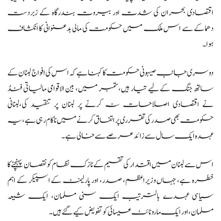
اقتصادی بحران کی شدت اور بیروت بندرگاہ کے زبردست
دھماکے سے اس ملک میں حکومت کی مالی بدعنوانی کا انکشاف
ہوا۔
دوسری جانب صیہونی حکومت کا کہنا ہے کہ اس کی افواج لبنان کے
ساتھ جنگ ​​کے لیے تیار ہیں،ستمبر میں، بین الاقوامی مالیاتی فنڈ
نے اقتصادی اصلاحات نہ کرنے پر لبنان پر تنقید کی،لبنانی
حکومت بھی صدر کی تقرری پر اتفاق کرنے میں ناکام رہی ہے، یہ
عہدہ ایک سال سے زائد عرصے سے خالی ہے۔
اس سے لبنان میں اقتدار کی تقسیم کے نازک نظام کو نقصان پہنچنے کا
خطرہ ہے، جہاں وزیراعظم، صدر، اور پارلیمنٹ کے اسپیکر کے اہم
سیاسی عہدے بالترتیب ایک سنی مسلمان، ایک شیعہ
مسلمان، اور ایک مارونائٹ عیسائی کو تفویض کیے گئے ہیں۔