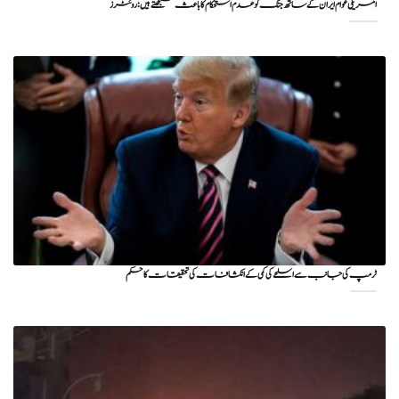
امریکی عوام ایران کے ساتھ جنگ کو عدم استحکام کا باعث سمجھتے ہیں: روئٹرز
ٹرمپ کی جانب سے اسلحے کی کمی کے انکشافات کی تحقیقات کا حکم