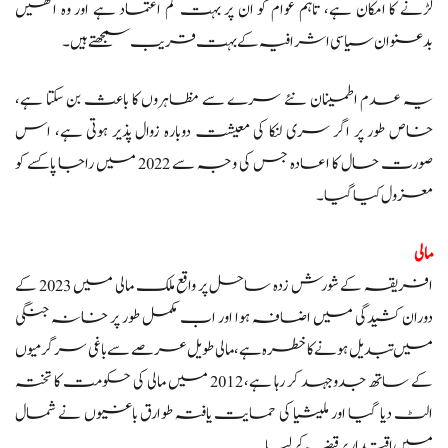
لڑنے کا امکان ہے، تاہم عوام کو ان پر بہت کم اعتماد ہے اور وہ انھیں
بدعنوان سیاسی اشرافیہ کے بہت قریب سمجھتے ہیں۔
یہ عدم اطمینان نئے سرے سے مظاہروں کا باعث بن سکتا ہے،
خاص طور پر اگر سری لنکا کی معیشت دوبارہ زوال پذیر ہوتی ہے، اس
صورت حال کا اعادہ جس کی وجہ سے 2022 میں راجا پاکسے کو
معزول کیا گیا۔
مالی
افریقہ کے شورش زدہ ساحل پر واقع ملک مالی میں 2023 کے
دوران کشیدگی میں اضافہ ہوا اور اب مکمل طور پر خانہ جنگی
میں تبدیل ہونے کا خطرہ ہے،مالی طویل عرصے سے باغی سرگرمیوں
کے ساتھ جدوجہد کر رہا ہے، 2012 میں مالی کی حکومت کا تختہ
الٹ دیا گیا اور ملیشیا کی حمایت یافتہ طوارق باغیوں نے شمال
میں اقتدار پر قبضہ کر لیا۔