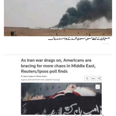
یمنی فوج کے حملے میں سعودی اتحاد کے 58 مزدور ہلاک