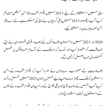
مالی میں استحکام کے لیے 2013 میں اقوام متحدہ کا امن مشن قائم
کیا گیا ،پھر 2015 میں باغی گروپوں نے مالی کی حکومت کے ساتھ
امن معاہدے پر دستخط کیے ۔
2020 اور 2021 میں دو مزید بغاوتوں کے بعد، فوجی افسران نے اپنی
طاقت کو مضبوط کیا اور کہا کہ وہ ملک کے تمام علاقوں پر مکمل
کنٹرول حاصل کر لیں گے۔
بغاوت کے منصوبہ سازوں نے اصرار کیا کہ اقوام متحدہ کے امن
دستوں کو ملک چھوڑ دینا چاہیے جس پر جون 2023 میں عمل درآمد
کیا گیا جس کے بعد فوج اور باغی افواج کے درمیان اقوام متحدہ کے اڈوں
کے استعمال پر تشدد شروع ہوا۔