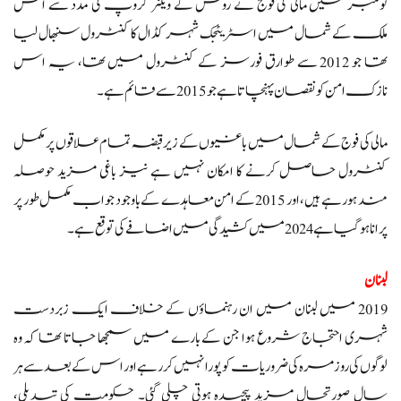
نومبر میں مالی کی فوج نے روس کے ویگنر گروپ کی مدد سے اس
ملک کے شمال میں اسٹریٹجک شہر کڈال کا کنٹرول سنبھال لیا
تھا جو 2012 سے طوارق فورسز کے کنٹرول میں تھا، یہ اس
نازک امن کو نقصان پہنچاتا ہے جو 2015 سے قائم ہے۔
مالی کی فوج کے شمال میں باغیوں کے زیر قبضہ تمام علاقوں پر مکمل
کنٹرول حاصل کرنے کا امکان نہیں ہے نیز باغی مزید حوصلہ
مند ہو رہے ہیں، اور 2015 کے امن معاہدے کے باوجود جو اب مکمل طور پر
پرانا ہو گیا ہے 2024 میں کشیدگی میں اضافے کی توقع ہے۔
لبنان
2019 میں لبنان میں ان رہنماؤں کے خلاف ایک زبردست
شہری احتجاج شروع ہوا جن کے بارے میں سمجھا جاتا تھا کہ وہ
لوگوں کی روزمرہ کی ضروریات کو پورا نہیں کر رہےاور اس کے بعد سے ہر
سال صورتحال مزید پیچیدہ ہوتی چلی گئی۔ حکومت کی تبدیلی،