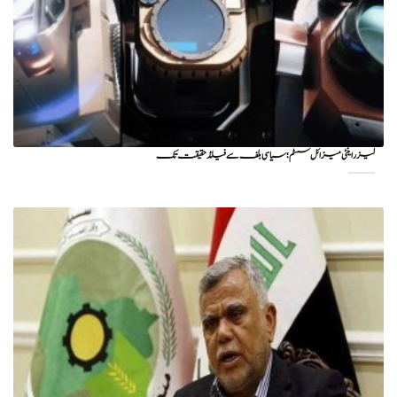
لیزر اینٹی میزائل سسٹم؛ سیاسی بلف سے فیلڈ حقیقت تک