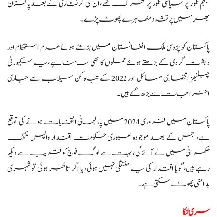
مبہم طور پر سیاسی طور پر محرک تھے،ان کی گرفتاری کے بعد پاکستان
بھر میں پرتشدد مظاہرے پھوٹ پڑے۔
پاکستان کو پڑوسی ملک افغانستان میں بڑھتے ہوئے عدم استحکام اور
دہشت گردی کے بڑھتے ہوئے حملوں کا بھی سامنا ہے،یہ سکیورٹی
چیلنجز اقتصادی مسائل اور 2022 کے تباہ کن سیلاب سے جاری
اخراجات سے بڑھ گئے ہیں۔
پاکستان میں فروری 2024 میں پارلیمانی انتخابات ہونے کی توقع
ہے، جس کے بعد موجودہ عبوری حکومت اقتدار واپس منتخب
حکمرانی میں لے آئے گی، بہت سے لوگ فوج کو قریب سے دیکھ
رہے ہیں، گویا اقتدار کی یہ منتقلی نہیں ہوئی، یا اگر تاخیر ہوئی تو شہری
بدامنی پھوٹ سکتی ہے۔
سری لنکا