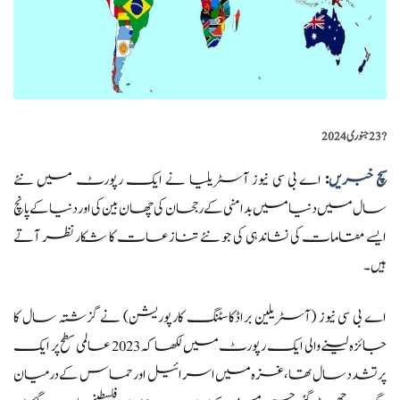
?️
23 جنوری 2024
سچ خبریں
:
اے بی سی نیوز آسٹریلیا نے ایک رپورٹ میں نئے
سال میں دنیا میں بدامنی کے رجحان کی چھان بین کی اور دنیا کے پانچ
ایسے مقامات کی نشاندہی کی جو نئے تنازعات کا شکار نظر آتے
ہیں۔
اے بی سی نیوز (آسٹریلین براڈکاسٹنگ کارپوریشن) نے گزشتہ سال کا
جائزہ لینے والی ایک رپورٹ میں لکھا کہ 2023 عالمی سطح پر ایک
پرتشدد سال تھا،غزہ میں اسرائیل اور حماس کے درمیان