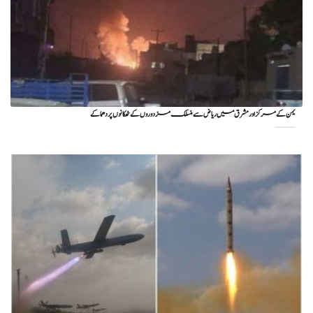
یمن کے مرکز اور مشرق میں ریاض سے منسلک مزدوروں کے ٹھکانوں پر دھماکے