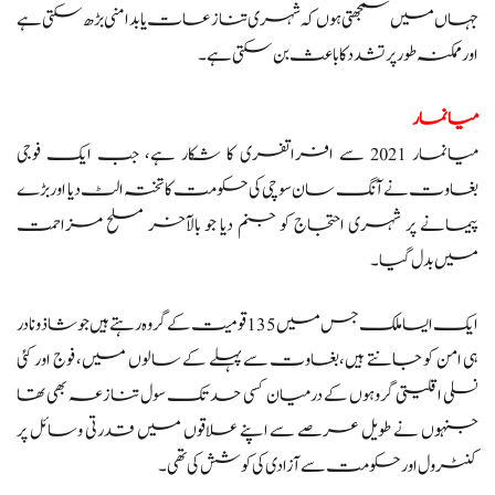
جہاں میں سمجھتی ہوں کہ شہری تنازعات یا بدامنی بڑھ سکتی ہے
اور ممکنہ طور پر تشدد کا باعث بن سکتی ہے۔
میانمار
میانمار 2021 سے افراتفری کا شکار ہے، جب ایک فوجی
بغاوت نے آنگ سان سوچی کی حکومت کا تختہ الٹ دیا اور بڑے
پیمانے پر شہری احتجاج کو جنم دیا جو بالآخر مسلح مزاحمت
میں بدل گیا۔
ایک ایسا ملک جس میں 135 قومیت کے گروہ رہتے ہیں جو شاذ و نادر
ہی امن کو جانتے ہیں،بغاوت سے پہلے کے سالوں میں، فوج اور کئی
نسلی اقلیتی گروہوں کے درمیان کسی حد تک سول تنازعہ بھی تھا
جنہوں نے طویل عرصے سے اپنے علاقوں میں قدرتی وسائل پر
کنٹرول اور حکومت سے آزادی کی کوشش کی تھی۔