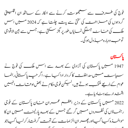
فوج کی طرف سے سمجھوتہ کرنے سے انکار کے ساتھ ان اقلیتی
گروہوں کی مزاحمت کی سختی سے پتہ چلتا ہے کہ 2024 میں اس
ملک کی خانہ جنگی نمایاں طور پر بگڑ سکتی ہے، جس سے بین الاقوامی
توجہ دوبارہ مبذول ہو گی۔
پاکستان
1947 میں پاکستان کی آزادی کے بعد سے اس ملک کی فوج نے
سیاست میں مداخلت کا کردار ادا کیا ہے، اگرچہ پاکستانی رہنما
عوام کے ذریعے منتخب ہوتے ہیں، لیکن فوجی حکام نے بعض اوقات انہیں
اقتدار سے ہٹا دیا ہے۔
2022 میں پاکستان کے وزیر اعظم عمران خان پاکستان کے فوجی
رہنماؤں کی نظروں میں گر گئے جس کے بعد پارلیمنٹ میں ان کا
مواخذہ کیا گیا اور پھر ان الزامات کے تحت گرفتار کر لیا گیا جو