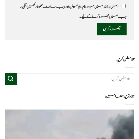
اس براؤزر میں میرا نام، ای میل، اور ویب سائٹ محفوظ رکھیں اگلی بار
جب میں تبصرہ کرنے کےلیے۔
تلاش کریں
تازہ ترین مضامین