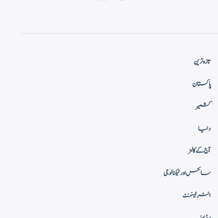
تازہ ترین
پاکستان
کشمیر
دنیا
آج کے کالمز
سائنس اور ٹیکنالوجی
انٹرٹینمنٹ
ویڈیوز