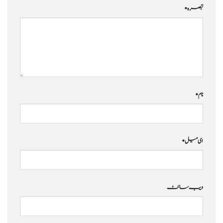
تبصرہ
*
نام
*
ای میل
*
ویب‌ سائٹ