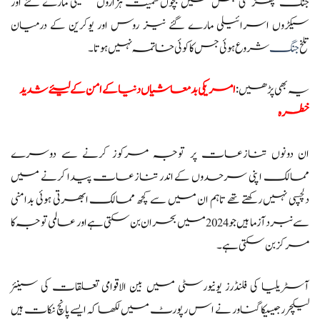
جنگ چھڑ گئی جس میں بچوں سمیت ہزاروں فلسطینی مارے گئے اور
سیکڑوں اسرائیلی مارے گئے نیز روس اور یوکرین کے درمیان
تلخ
جنگ
شروع ہوئی جس کا کوئی خاتمہ نہیں ہوتا۔
یہ بھی پڑھیں:
امریکی بدمعاشیاں دنیا کے امن کے لیئے شدید
خطرہ
ان دونوں تنازعات پر توجہ مرکوز کرنے سے دوسرے
ممالک اپنی سرحدوں کے اندر تنازعات پیدا کرنے میں
دلچسپی نہیں رکھتے تھے تاہم ان میں سے کچھ ممالک ابھرتی ہوئی بدامنی
سے نبرد آزما ہیں جو 2024 میں بحران بن سکتی ہے اور عالمی توجہ کا
مرکز بن سکتی ہے۔
آسٹریلیا کی فلنڈرز یونیورسٹی میں بین الاقوامی تعلقات کی سینئر
لیکچرر جیسیکا گناور نے اس رپورٹ میں لکھا کہ ایسے پانچ نکات ہیں