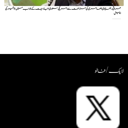
عراقی رہنما ہادی العامری کی مزاحمت سے امریکی سعودی جارحیت کے جواب میں تاخیر کی
اپیل
لایک / فالو