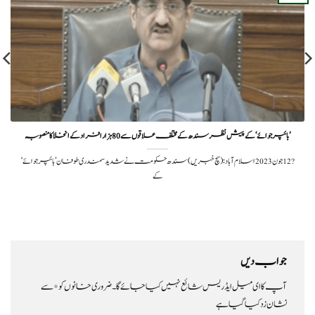
’بائپر جوائے‘ کے پیش نظر سندھ کے مختلف علاقوں سے 80 ہزار افراد کے انخلا کا منصوبہ
?️ 12 جون 2023اسلام آباد:(سچ خبریں) سندھ حکومت نے شدید سمندری طوفان ’بائپر جوائے‘
کے
جواب دیں
آپ کا ای میل ایڈریس شائع نہیں کیا جائے گا۔
ضروری خانوں کو
*
سے
نشان زد کیا گیا ہے