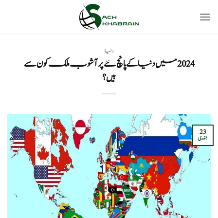
Ski
t
conten
دنیا
2024 میں دنیا کے پانچ نئے پرآشوب ملک کون سے
ہیں؟
23
جنوری