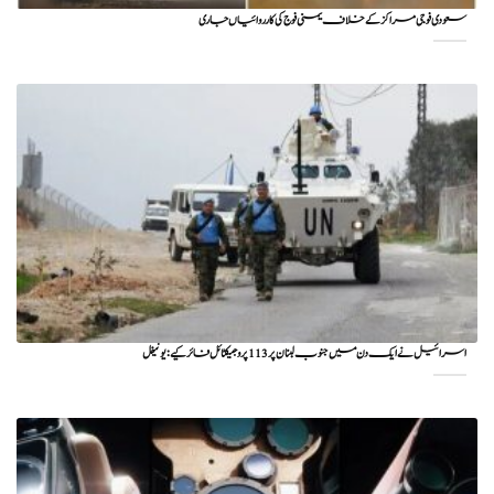
سعودی فوجی مراکز کے خلاف یمنی فوج کی کارروائیاں جاری
اسرائیل نے ایک دن میں جنوب لبنان پر 113 پروجیکٹائل فائر کیے: یونیفل