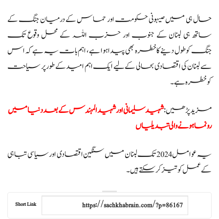
حال ہی میں صیہونی حکومت اور حماس کے درمیان جنگ کے
ساتھ ہی لبنان کے جنوب اور حزب اللہ کے محل وقوع تک
جنگ کو طول دینے کا خطرہ بھی پیدا ہوا ہے، اہم بات یہ ہے کہ اس
سے لبنان کی اقتصادی بحالی کے لیے ایک اہم امید کے طور پر سیاحت
کو خطرہ ہے۔
مزید پڑھیں:
شہید سلیمانی اور شہید المہندس کے بعد دنیا میں
رونما ہونے والی تبدیلیاں
یہ عوامل 2024 تک لبنان میں سنگین اقتصادی اور سیاسی تباہی
کے عمل کو تیز کر سکتے ہیں۔
Short Link