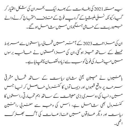
یہ مسئلہ 2021 کی بغاوت کے بعد ایک بحران کی شکل اختیار کر
گیا، کیونکہ نسلی ملیشیا کے گروپ فوج کے خلاف احتجاج کرنے والے
جمہوریت کے حامی جنگجوؤں میں شامل ہو گئے۔
ان کی مزاحمت 2023 کے آخر میں شمالی ریاستوں سے مربوط
حملے کے ساتھ تیز ہوگئی،ان کی مزاحمتوں نے حالیہ برسوں
میں میانمار کی فوج کو سب سے زیادہ نقصان پہنچایا ہے۔
باغیوں نے چین یعنی شان ریاست کے ساتھ شمال مشرقی
سرحد پر واقع قصبوں اور دیہاتوں کا کنٹرول حاصل کر لیا جس
میں دنیا کی دوسری بڑی معیشت کے ساتھ اہم تجارتی راستوں کا
کنٹرول بھی شامل ہے، اس کی وجہ سے مغربی راخین
ریاست اور دیگر علاقوں میں تنازعات کی آگ بھڑک
اٹھی۔