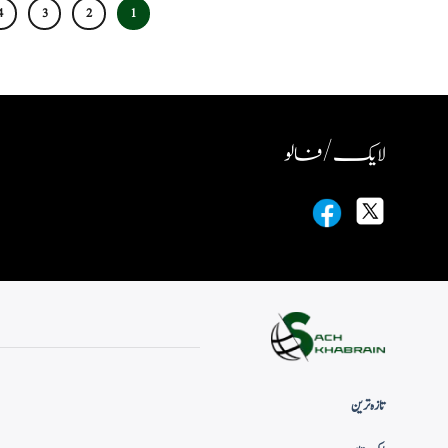
4
3
2
1
لایک / فالو
تازہ ترین