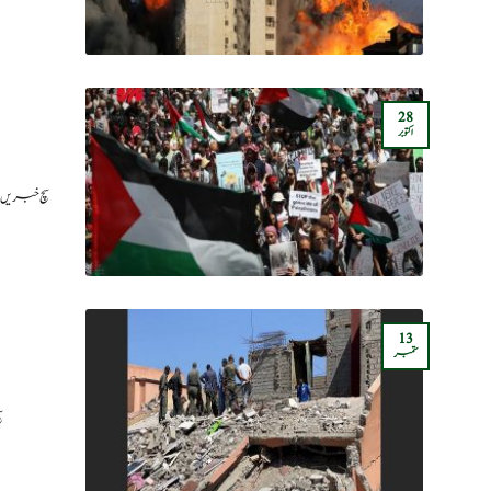
28
اکتوبر
سچ خبریں:
13
ستمبر
س