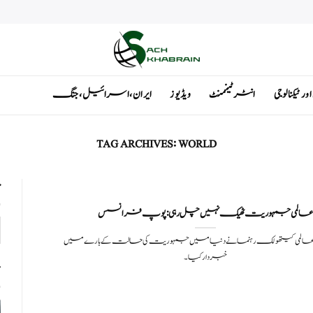
ٹیکنالوجی
انٹرٹینمنٹ
ویڈیوز
ایران ، اسرائیل ، جنگ
TAG ARCHIVES:
WORLD
ت
عالمی جمہوریت ٹھیک نہیں چل رہی: پوپ فرانسس
 عالمی کیتھولک رہنما نے دنیا میں جمہوریت کی حالت کے بارے میں
خبردار کیا۔
ت