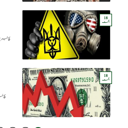
18
اگست
سچ خبری
18
اگست
سچ خب