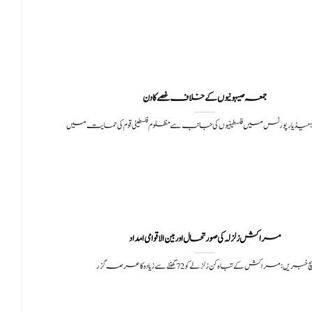
جمعہ صیہونیوں کے خلاف غصے کا دن
 میڈیا رپورٹس میں فلسطینیوں کی جانب سے مظلوم فلسطینی قوم کی حمایت میں
مراکش زلزلہ کی صورتحال اور بین الاقوامی امداد
چ خبریں: مراکش کے تباہ کن زلزلے کو 72 گھنٹے سے زیادہ کا عرصہ گزر