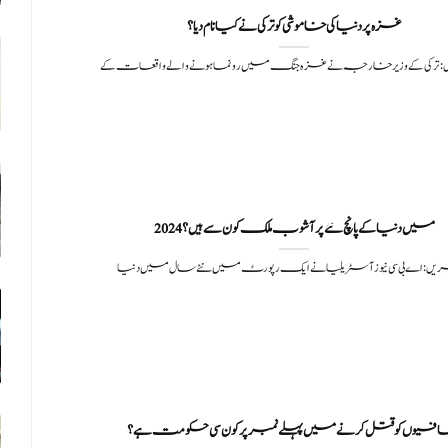
غزہ پر دنیا کی خاموشی کو ترکی نے کیا نام دیا؟
: ترکی کے وزیر خارجہ نے غزہ جنگ میں رونما ہونے والے واقعات کے
2024 میں دنیا کے پانچ نئے پرآشوب ملک کون سے ہیں؟
ریں: اے بی سی نیوز آسٹریلیا نے ایک رپورٹ میں نئے سال میں دنیا
فیوں کو قتل کرنے میں پہلے نمبر پر کون سی حکومت ہے؟