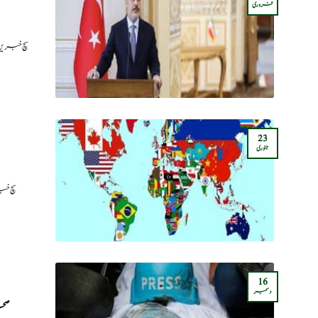
فروری
سچ خبریں
23
جنوری
سچ خب
16
دسمبر
صحا