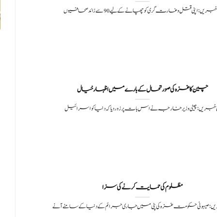
خبریں: اپنی قتل و غارت گری کو چھپانے کے لیے 90 سے زائد صحافیوں
چین کا غزہ کی صورتحال کے بارے میں اظہارخیال
 خبریں: چینی وزیر خارجہ نے اس بات پر زور دیا کہ دنیا کو اسرائیل
مظلوم کی حمایت کرنے کی سزا
یں: صیہونی حکومت غزہ کی پٹی میں جاری جرائم کے دنیا کے سامنے آنے