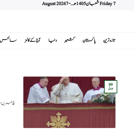
Friday 7 شعبان 1405 هـ - 7 August 2026
Ski
t
conten
تازہ ترین
پاکستان
کشمیر
دنیا
آج کے کالمز
سائنس اور 
09
جولائی
سچ خبریں: