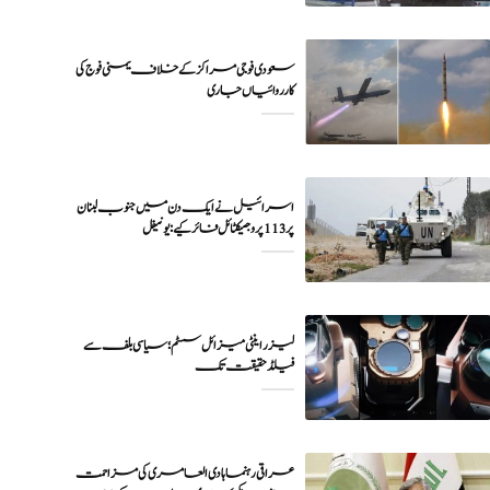
سعودی فوجی مراکز کے خلاف یمنی فوج کی
اسرائیل نے ایک دن میں جنوب لبنان
پر 113 پروجیکٹائل فائر کیے: یونیفل
لیزر اینٹی میزائل سسٹم؛ سیاسی بلف سے
فیلڈ حقیقت تک
عراقی رہنما ہادی العامری کی مزاحمت