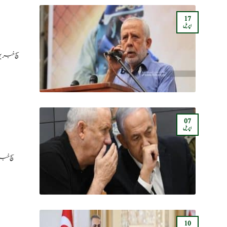
17
اپریل
سچ خبریں
07
اپریل
سچ خبر
10