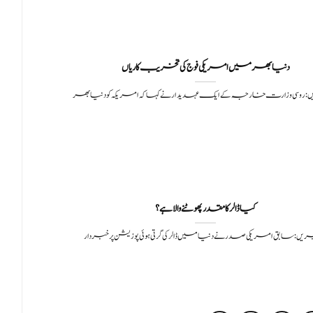
دنیا بھر میں امریکی فوج کی تخریب کاریاں
ں: روسی وزارت خارجہ کے ایک عہدیدار نے کہا کہ امریکہ کو دنیا بھر
کیا ڈالر کا مقدر پھوٹنے والا ہے؟
ریں: سابق امریکی صدر نے دنیا میں ڈالر کی گرتی ہوئی پوزیشن پر خبردار