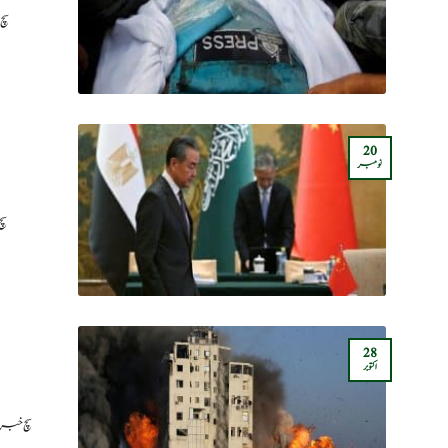
سچ 
20
نومبر
سچ
28
اکتوبر
سچ خبر