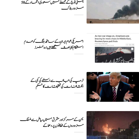
یمنی فوج کے حملے میں سعودی اتحاد کے 58
مزدور ہلاک
امریکی عوام ایران کے ساتھ جنگ کو عدم
ٹرمپ کی جانب سے اسلحے کی کمی کے
انکشافات کی تحقیقات کا حکم
یمن کے مرکز اور مشرق میں ریاض سے منسلک
مزدوروں کے ٹھکانوں پر دھماکے