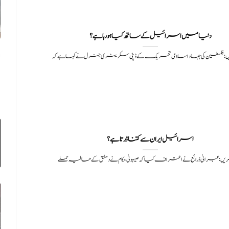
دنیا میں اسرائیل کے ساتھ کیا ہو رہا ہے؟
: فلسطین کی جہاد اسلامی تحریک کے ڈپٹی سکریٹری جنرل نے کہا ہے کہ
اسرائیل ایران سے کتنا ڈرتا ہے؟
یں: عبرانی ذرائع نے اعتراف کیا کہ صیہونی حکام نے دمشق کے حالیہ حملے