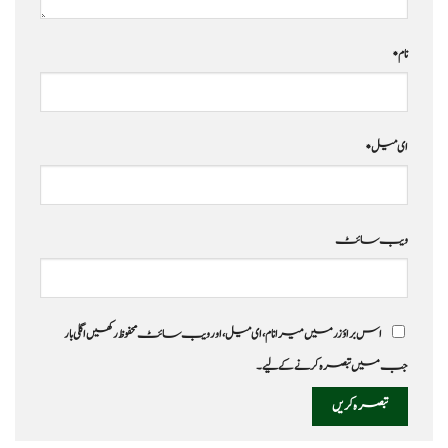
نام
*
ای میل
*
ویب‌ سائٹ
اس براؤزر میں میرا نام، ای میل، اور ویب سائٹ محفوظ رکھیں اگلی بار
جب میں تبصرہ کرنے کےلیے۔