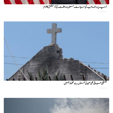
ٹرمپ پر برطانیہ کی سیاست میں مداخلت کی کوشش کا الزام
فلسطینی عیسائی بھی صہیونی حملوں سے محفوظ نہیں