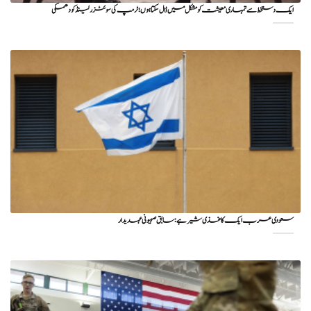
ایک دستخط سے تمہاری معیشت کو مشکل میں ڈال سکتا ہوں؛ ٹرمپ کی سوئٹزرلینڈ کو دھمکی
سعودی عرب ایک کاغذی شیر ہے: سابق صہیونی عہدیدار