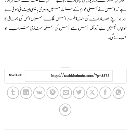
حقوق کی خلاف ورزیوں کی دہائی دے رہا ہے جس سے صاف ظاہر ہوتا
ہے کہ اس نے یمنی عوام کے سلسلہ میں دوہری پالیسی اپنائی ہوئی ہے
اور وہ اپنے مفادات کی خاطر اس ملک میں امن کی بحالی کا
خواہاں نہیں ہے کیونکہ اس سے اس کی اسلحہ منڈی خراب ہو
جائے گی۔
Short Link