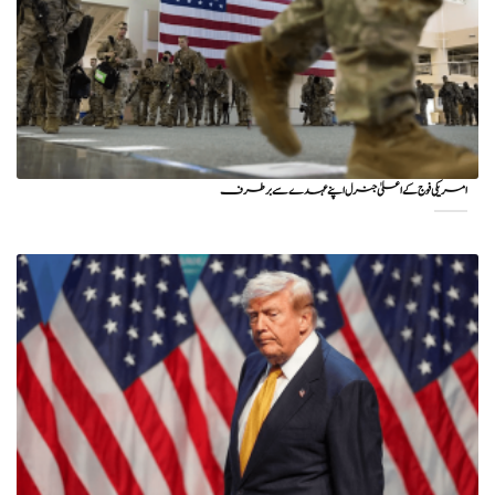
امریکی فوج کے اعلیٰ جنرل اپنے عہدے سے برطرف