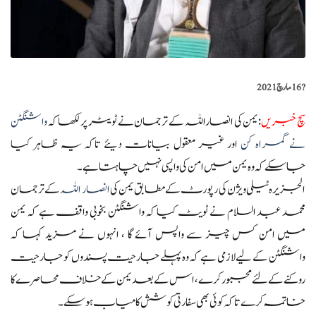
?️
16 مارچ 2021
سچ خبریں
:یمن کی انصاراللہ کے ترجمان نے ٹویٹر پر لکھا کہ
واشنگٹن
نے گمراہ کن
اور غیر معقول بیانات دیئے تاکہ یہ ظاہر کیا
جاسکے کہ وہ یمن میں امن کی واپسی نہیں چاہتا ہے۔
الجزیرہ ٹیلی ویژن کی رپورٹ کے مطابق یمن کی
انصار اللہ
کے ترجمان
محمد عبد السلام نے ٹویٹ کیا کہ واشنگٹن بخوبی واقف ہے کہ یمن
میں امن کس چیز سے واپس آئے گا ، انہوں نے مزید کہا کہ
واشنگٹن کے لیے لازمی ہے کہ وہ پہلے جارحیت پسندوں کو جارحیت
روکنے کے لئے مجبور کرے ،اس کے بعد یمن کے خلاف محاصرے کا
خاتمہ کرے تاکہ کوئی بھی سفارتی کوشش کامیاب ہو سکے۔