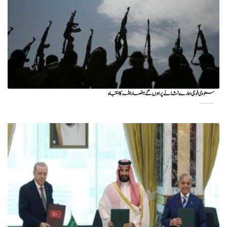
سعودی فوجی ہمارے نشانے پر ہوں گے؛ انصاراللہ کا انتباہ