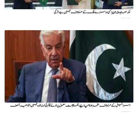
مکہ معاہدہ ایران یا کسی دوسرے ملک کے خلاف نہیں ہے: ترکی
اسرائیل کے خلاف متحد ہونا چاہیے، تعلقات معمول پر لانے کا کوئی فائدہ نہیں: خواجہ آصف