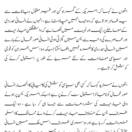
انھوں نے کہا کہ امریکہ کےگمراہ کن اور غیر معقول بیانات سے
یہ ظاہر ہوتا ہے کہ وہ ایسا نہیں چاہتا ہے، انہوں نےانسانی ہمدردی
کے معاملے پر ایک اور ٹویٹ میں لکھا ہے کہ واشنگٹن جارحیت
اور محاصرے کی وجہ سے یمن میں بگڑتی ہوئی انسانی صورتحال کے بارے
میں انسانی ہمدردی کا نعرہ نہیں اٹھا سکتا جبکہ وہ ا س بحران کو فوجی
اور سیاسی مفادات کے لئے حربے کے طور پر استعمال کرنے کی
کوشش کرتا ہے ،۔
انھوں نے مزید کہا کہ کسی بھی سیاسی کوشش کی کامیابی کا انحصار انسانی
صورتحال کو ناجائز استعمال نہ کرنے پر ہے جبکہ امریکہ یمن پر ہونے
والی جارحیت کی شروعات سے ایسا ہی کر رہا ہے ، وہ ایک
طرف یمن کے خلاف جارحیت کرنے والے ممالک کا اسلحہ
فروخت کررہا ہے اور دوسری طرف اس ملک میں انسانی