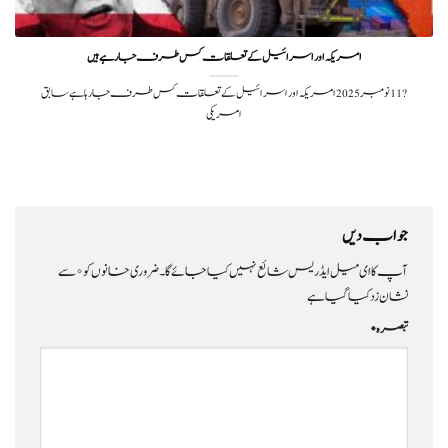
امریکہ اور اسرائیل کے تعلقات کس طرف جا ر ہے ہیں
?️ 11 نومبر 2025امریکہ اور اسرائیل کے تعلقات کس طرف جا رہا ہے سابق
امریکی
جواب دیں
آپ کا ای میل ایڈریس شائع نہیں کیا جائے گا۔
ضروری خانوں کو
*
سے
نشان زد کیا گیا ہے
تبصرہ
*