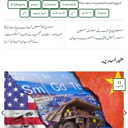
,
,
,
,
This entry was posted in
and tagged
Washington
peace
irrational
Ansarullah
.
,
,
,
,
,
Yemen
امریکہ
امن
انصاراللہ
جارحیت
یمن
سری لنکا میں حجاب پر پابندی کا
سعودی ولی عہد کے سلسلہ میں
معاملہ، شدید تنقید کے بعد حکومت
اسرائیل کا عجیب و غریب بیان
نے اہم بیان جاری کردیا
مشہور خبریں۔
11
نومبر