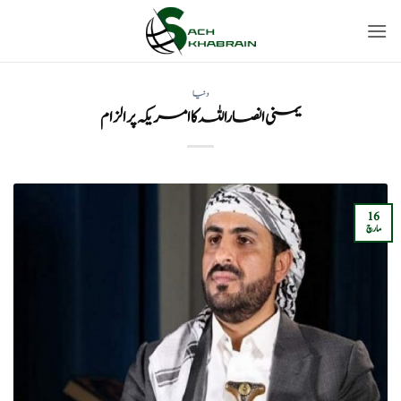
Ski
t
conten
دنیا
یمنی انصاراللہ کا امریکہ پر الزام
16
مارچ