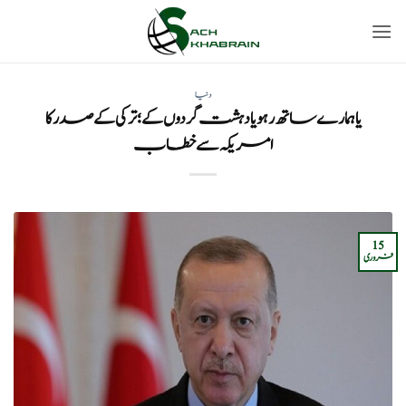
Ski
t
conten
دنیا
یا ہمارے ساتھ رہو یا دہشت گردوں کے؛ترکی کے صدر کا
امریکہ سے خطاب
15
فروری