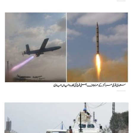
سعودی فوجی مراکز کے خلاف یمنی فوج کی کارروائیاں جاری