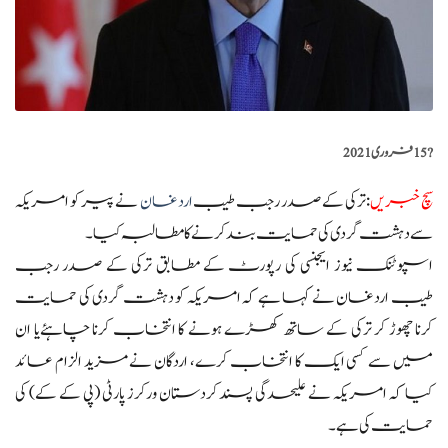
?️
15 فروری 2021
سچ خبریں
:ترکی کے صدر رجب طیب
اردغان
نے پیر کو امریکہ
سے دہشت گردی کی حمایت بند کرنے کا مطالبہ کیا۔
اسپوٹنک نیوز ایجنسی کی رپورٹ کے مطابق ترکی کے صدر رجب
طیب اردغان نے کہا ہے کہ امریکہ کو دہشت گردی کی حمایت
کرنا چھوڑ کر ترکی کے ساتھ کھڑے ہونے کا انتخاب کرنا چاہئےیا ان
میں سے کسی ایک کا انتخاب کرے، اردگان نے مزید الزام عائد
کیا کہ امریکہ نے علیحدگی پسند کردستان ورکرز پارٹی (پی کے کے) کی
حمایت کی ہے۔