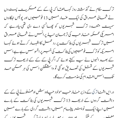
ترک حکام نے گذشتہ روز کہاتھا کہ پی کے کے عسکریت پسندوں
نے شمالی عراق کی ایک غار میں 13 فوجیوں اور پولیس اہلکاروں
سمیت متعدد ترک شہریوں کو پھانسی دے دی تھی،یادرہے کہ
امریکی محکمہ خارجہ کی ترجمان نیڈ پرائس نے شمالی عراق
میں ترک شہریوں کی ہلاکت پر رد عمل کا اظہار کرتے ہوئے کہا
امریکہ کو ترک فوجیوں کی ہلاکت کی خبر پر افسوس ہے ہے اس
کے بعد انہوں نے یہ کہتے ہوئے کہ اگر پی کے کے کے ذریعہ ترک
شہریوں کے قتل کی تصدیق ہوگئی تو واشنگٹن اس کی ہر ممکن حد
تک اس اقدام کی مذمت کرے گا۔
در ایں اثنا
ترکی
کے وزیر خارجہ مولود چاووش اوغلو نے پی کے کے
دہشت گردوں کے ذریعہ 13 ترک شہریوں کی ہلاکت کے بارے
میں اپنے ایک ٹویٹر پیغام میں دہشت گردی کے بارے میں
مغرب کے منتخب اور دوہرے معیار پر زور دیا، ترک شہریوں کے