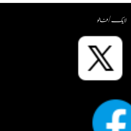
لایک / فالو