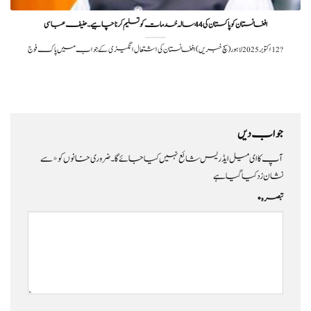
افغانستان کو پاکستان کی 44 سالہ خدمات کو تسلیم کرنا چاہیے۔ حنیف عباسی
?️ 12 اکتوبر 2025لاہور (سچ خبریں) افغانستان کی اشتعال انگیزی کے جواب میں پاک فوج
جواب دیں
آپ کا ای میل ایڈریس شائع نہیں کیا جائے گا۔
ضروری خانوں کو
*
سے
نشان زد کیا گیا ہے
تبصرہ
*