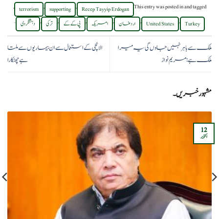
,
,
,
This entry was posted in
and tagged
terrorism
supporting
Recep Tayyip Erdogan
.
,
,
,
,
,
,
Turkey
United States
اردغان
امریکہ
پی کے کے
ترکی
دہشتگردی
ملک سے باہر نہیں جاوں گی یہ میرا
الائچی کے استعمال سے ان بیماریوں سے ملتا
ملک ہے: مریم نواز
ہے چھٹکارا
مشہور خبریں۔
12
اکتوبر