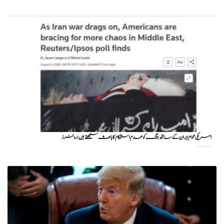
امریکی عوام ایران کے ساتھ جنگ کو عدم استحکام کا باعث سمجھتے ہیں: روئٹرز