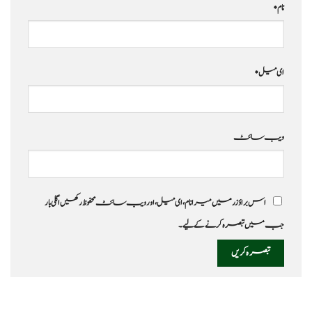
نام
*
ای میل
*
ویب‌ سائٹ
اس براؤزر میں میرا نام، ای میل، اور ویب سائٹ محفوظ رکھیں اگلی بار
جب میں تبصرہ کرنے کےلیے۔