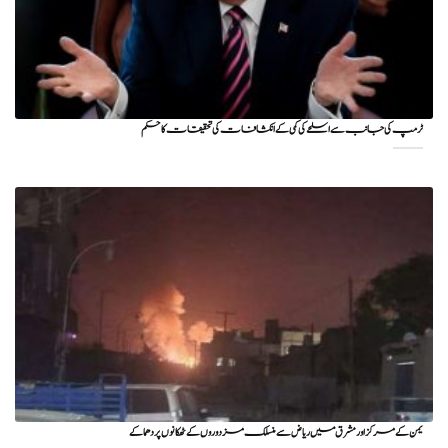
ٹرمپ کی جانب سے اسلحے کی کمی کے انکشافات کی تحقیقات کا حکم
یمن کے مرکز اور مشرق میں ریاض سے منسلک مزدوروں کے ٹھکانوں پر دھماکے