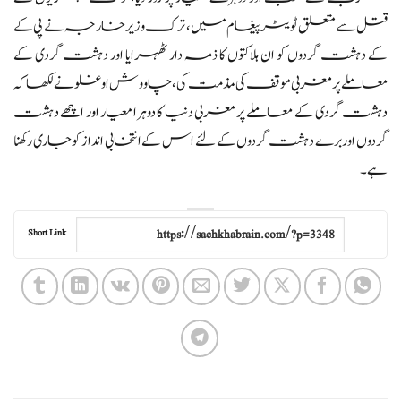
قتل سے متعلق ٹویٹر پیغام میں ، ترک وزیر خارجہ نے پی کے
کے دہشت گردوں کو ان ہلاکتوں کا ذمہ دار ٹھہرایا اور دہشت گردی کے
معاملے پر مغربی موقف کی مذمت کی، چاووش اوغلو نے لکھاکہ
دہشت گردی کے معاملے پر مغربی دنیا کا دوہرا معیار اور اچھے دہشت
گردوں اور برے دہشت گردوں کے لئے اس کے انتخابی انداز کو جاری رکھنا
ہے۔
Short Link