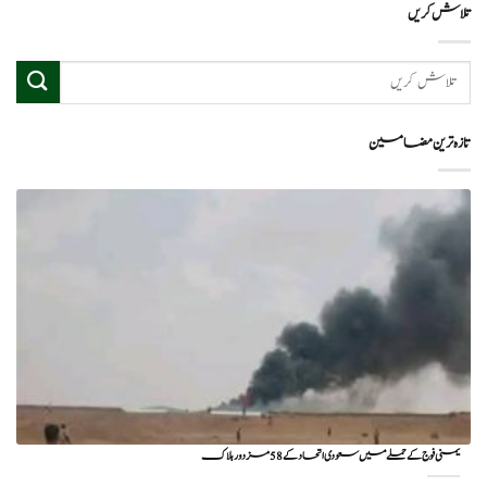
تلاش کریں
تازہ ترین مضامین
یمنی فوج کے حملے میں سعودی اتحاد کے 58 مزدور ہلاک