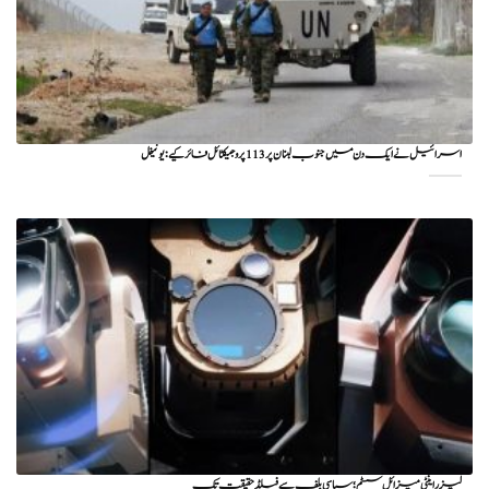
اسرائیل نے ایک دن میں جنوب لبنان پر 113 پروجیکٹائل فائر کیے: یونیفل
لیزر اینٹی میزائل سسٹم؛ سیاسی بلف سے فیلڈ حقیقت تک