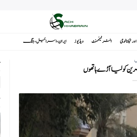
ٹیکنالوجی
انٹرٹینمنٹ
ویڈیوز
ایران ، اسرائیل ، جنگ
یا
ت
ین کو لیا آڑے ہاتھوں
ت