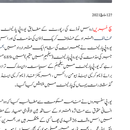
?️
12 مارچ 2021
سچ خبریں
:روس ٹوڈے کی رپورٹ کے مطابق یوروپی پارلی
مخالف
افراد کے خلاف کریک ڈاؤن کی مذمت کی اور اس ک
یوروپی پارلیمنٹ نے جمعرات کی شام ایک قرارداد میں
بح
رہے کہ یورپی پارلیمنٹ میں بیلجیئم کے سیاست دان مارک تر
برائے ڈیموکریسی اینڈ ہیومن رائٹس ، امریکنز فار ڈیموکریسی این
گذشتہ رات یہاں کی پارلیمنٹ میں پیش کیا گیا۔
یورپی سفیروں نے منامہ حکومت سے مطالبہ کیا کہ وہ حزب 
انسانی حقوق سے متاثرہ افراد کے ساتھ بین الاقوامی معیا
میں اس وقت 26 قیدی پھانسی کے منتظر ہیں اور 
انقلابی محمد بحرینی اور حسین علی موسی کو بھی سزائے موت