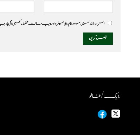
اس براؤزر میں میرا نام، ای میل، اور ویب سائٹ محفوظ رکھیں اگلی بار
لایک / فالو