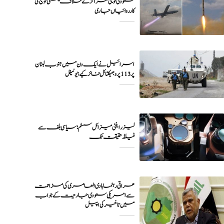
سعودی فوجی مراکز کے خلاف یمنی فوج کی
اسرائیل نے ایک دن میں جنوب لبنان
پر 113 پروجیکٹائل فائر کیے: یونیفل
لیزر اینٹی میزائل سسٹم؛ سیاسی بلف سے
فیلڈ حقیقت تک
عراقی رہنما ہادی العامری کی مزاحمت
سے امریکی سعودی جارحیت کے جواب
میں تاخیر کی اپیل