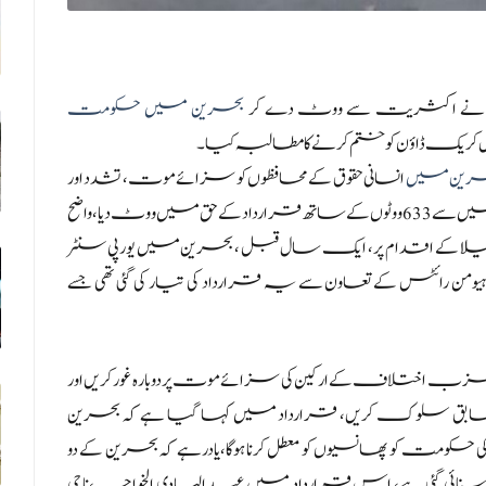
منٹ نے اکثریت سے ووٹ دے کر
بحرین میں حکومت
ریک ڈاؤن کو ختم کرنے کا مطالبہ کیا۔
رین میں
انسانی حقوق کے محافظوں کو سزائے موت ، تشدد اور
جبر کی مذمت کی، یوروپی پارلیمنٹ (بیلجیم میں مقیم) میں، 689 میں سے 633 ووٹوں کے ساتھ قرارداد کے حق میں ووٹ دیا،واضح
ابیلا کے اقدام پر ، ایک سال قبل ، بحرین میں یورپی سنٹر
ڈ ہیومن رائٹس کے تعاون سے یہ قرارداد کی تیار کی گئی تھی جسے
اختلاف کے ارکین کی سزائے موت پر دوبارہ غور کریں اور
ر کے مطابق سلوک کریں، قرارداد میں کہا گیا ہے کہ بحرین
بحرین کی حکومت کو پھانسیوں کو معطل کرنا ہوگا،یادرہے کہ بحرین کے دو
 سنائی گئی ہے، اس قرارداد میں عبد الہادی الخواجہ،ناجی