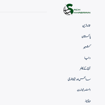
تازہ ترین
پاکستان
کشمیر
دنیا
آج کے کالمز
سائنس اور ٹیکنالوجی
انٹرٹینمنٹ
ویڈیوز