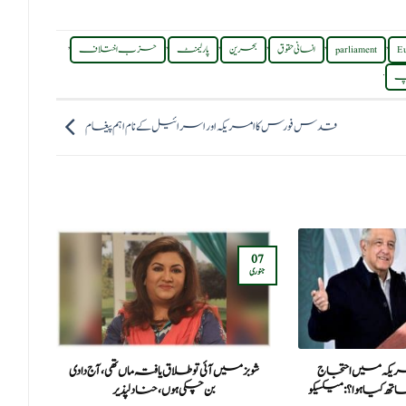
,
,
,
,
,
,
Eu
parliament
انسانی حقوق
بحرین
پارلیمنٹ
حزب اختلاف
.
پ
قدس فورس کا امریکہ اور اسرائیل کے نام اہم پیغام
11
07
جنوری
جنوری
یکہ میں احتجاج
شوبز میں آئی تو طلاق یافتہ ماں تھی، آج دادی
کورو
تھ کیا ہوا؟: میکسیکو
بن چکی ہوں، حنا دلپذیر