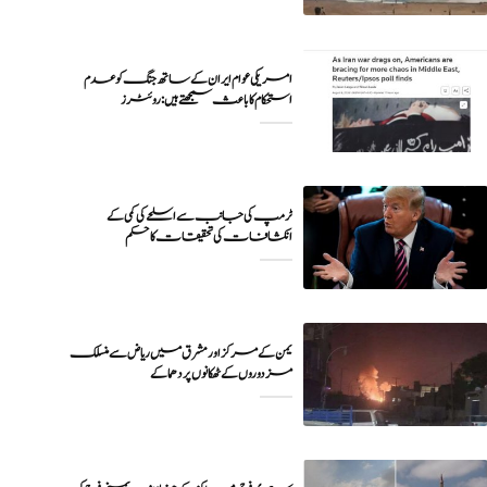
امریکی عوام ایران کے ساتھ جنگ کو عدم
ٹرمپ کی جانب سے اسلحے کی کمی کے
انکشافات کی تحقیقات کا حکم
یمن کے مرکز اور مشرق میں ریاض سے منسلک
مزدوروں کے ٹھکانوں پر دھماکے