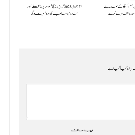
202سچ خبریں: میکسیکو کے صدر نے
?️ 7 جنوری 2025 کراچی: (سچ خبریں) ’بلبلے‘ اور
ں مظاہرے کرنے
’قدوسی صاحب کی بیوہ‘ سمیت دیگر
ن زد کیا گیا ہے
ویب‌ سائٹ