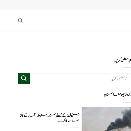
لاش کریں
ازہ ترین مضامین
یمنی فوج کے حملے میں سعودی اتحاد کے 58
مزدور ہلاک