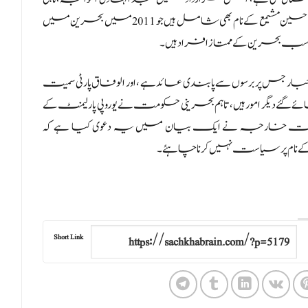
فتیل،عبدالوہاب حسین،علی حاجی،شیخ علی سلمان” اور "حسین مشیمع کے نام بھی شامل ہیں جو 2011 میں بحرین میں
ب بحرین کے ممتاز افراد ہیں۔
ط اخبار جس پر برسوں سے پابندی عائد ہے ، اور الوفاق پارٹی سمیت
ے دیگر امور ہیں،تاہم بحرینی حکومت نے یوروپی پارلیمنٹ کے
ی وزارت خارجہ نے ایک بیان میں یہ دعوی کیا ہے کہ
کے نام پر سیاست نہیں کرنا چاہئے۔
Short Link