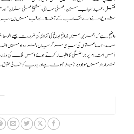
شروع ہونے والے انقلاب کے آغاز سے قید میں ہیں، یہ س
واضح رہے کہ بحرین میں ذرائع ابلاغ کی آزادی کی ضرورت جیسے الوس
متعدد جماعتوں کی سیاسی سرگرمیاں ، قرارداد میں اٹھائے گئ
اس اقدام پر ناراضگی کا اظہار کرتے ہوئے اس ملک ک
قرارداد میں موجود ہر چیز جھوٹ ہے اور یورپ کو انسانی حقوق 