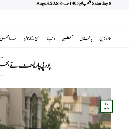
Saturday 8 شعبان 1405 هـ - 8 August 2026
Ski
t
conten
تازہ ترین
پاکستان
کشمیر
دنیا
آج کے کالمز
سائنس اور 
دن
پورپی پارلیمنٹ نے بحر
12
مارچ