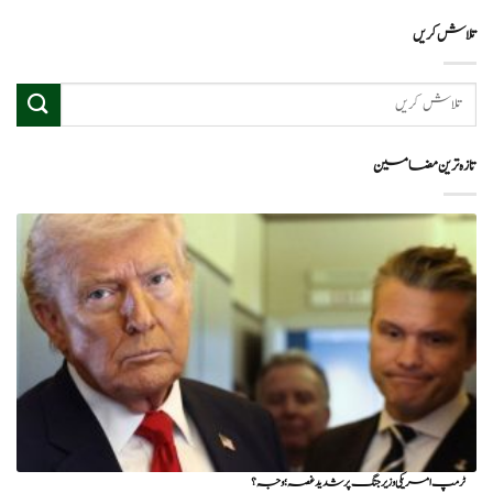
تلاش کریں
تازہ ترین مضامین
ٹرمپ امریکی وزیر جنگ پر شدید غصہ؛ وجہ ؟