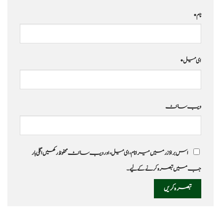
نام
*
ای میل
*
ویب‌ سائٹ
اس براؤزر میں میرا نام، ای میل، اور ویب سائٹ محفوظ رکھیں اگلی بار
جب میں تبصرہ کرنے کےلیے۔