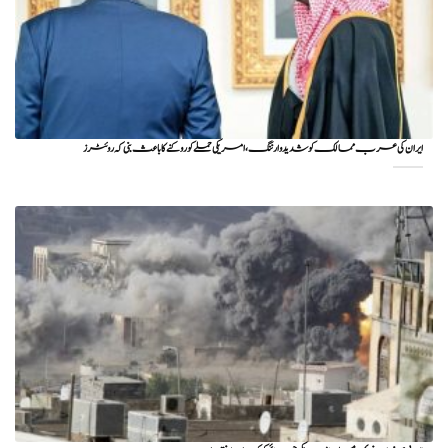
ایران کی عرب ممالک کو شدید وارننگ، امریکی حملے کو روکنے کا باعث بنی کہ روئٹرز