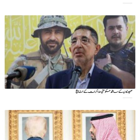
صہیونیوں کے ساتھ حکومتی مذاکرات کے نتایج