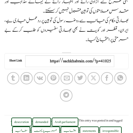
بھی طرح سے آزادی رائے اور اظہار رائے کے بہانے مذاہب اور
مقدس علامتوں کی توہین قبول نہیں کر سکتے۔
بھارتی حکام کی جانب سے روضہ رسول کی توہین پر ردعمل جاری ہے،
ایران، قطر اور کویت نے بھی بھارتی سفیروں کو طلب کرکے بے
حرمتی پر احتجاج کیا۔
Short Link
,
,
,
This entry was posted in
and tagged
desecration
demanded
Arab parliament
,
,
,
,
,
irresponsible
statements
احتساب
عرب پارلیمنٹ
مطالبہ