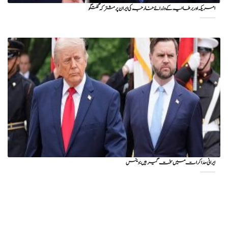
امریکہ اور برطانیہ کے وزرائے خارجہ کی ایران پر مشترکہ گفتگو
ایرانی مذاکرات میں سخت گیر ہیں: وینس