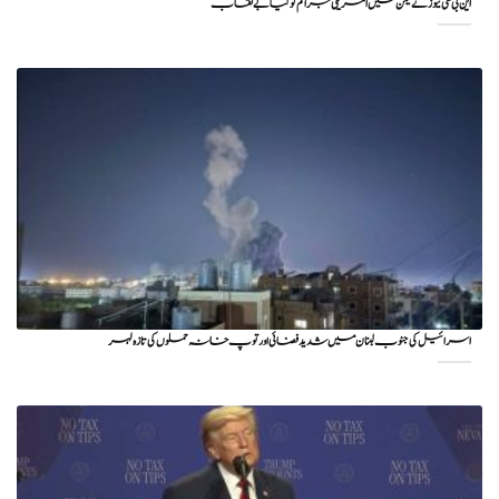
این بی سی نیوز نے یمن میں امریکی جرائم کو کیا بے نقاب
اسرائیل کی جنوب لبنان میں شدید فضائی اور توپ خانہ حملوں کی تازہ لہر