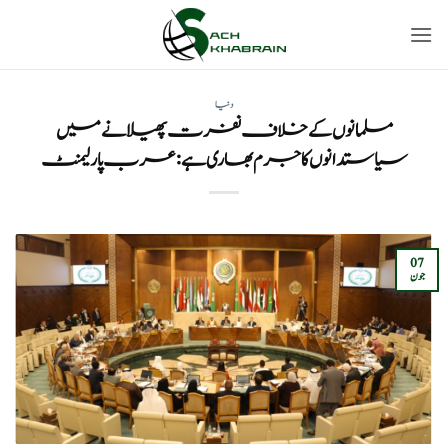
Ski
t
conten
دنیا
مسلمانوں کے خلاف نفرت پھیلانے میں
سیاستدانوں کا جرم بھاری ہے: عرب پارلیمنٹ
07
جون