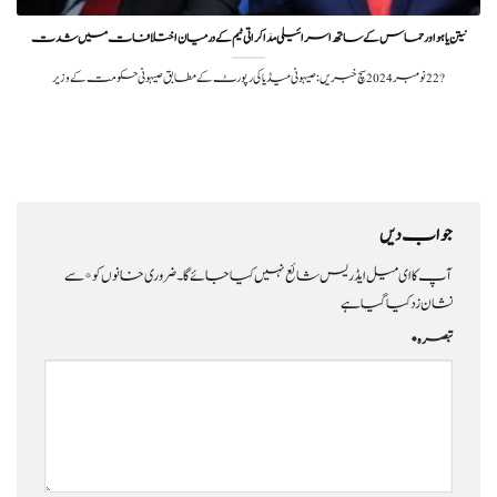
نیتن یاہو اور حماس کے ساتھ اسرائیلی مذاکراتی ٹیم کے درمیان اختلافات میں شدت
?️ 22 نومبر 2024سچ خبریں: صیہونی میڈیا کی رپورٹ کے مطابق صیہونی حکومت کے وزیر
جواب دیں
آپ کا ای میل ایڈریس شائع نہیں کیا جائے گا۔
ضروری خانوں کو
*
سے
نشان زد کیا گیا ہے
تبصرہ
*