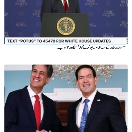
میں ایرانیوں کے ساتھ معاہدہ کرنے کو ترجیح دوں گا : ٹرمپ