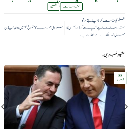
.
,
مقدسات
یقینی
ظلم کی مذمت کرنا چاہتے ہو تو
شروعات اپنے آپ سے کرؤ؛روس کا
سعودی عرب کا منسوغ نہیں ہوا:بائیڈن
مغربی ممالک سے خطاب
مشہور خبریں۔
22
نومبر