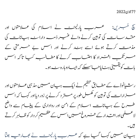
?️
7 جون 2022
سچ خبریں
: عرب پارلیمنٹ نے اسلام کی علامتوں اور
مقدسات کی توہین کرنے والے غیر ذمہ دارانہ بیانات کی
مذمت کرتے ہوئے اسے بند کرنے اور اس بے حرمتی کے
مرتکب افراد کا احتساب کرنے کا مطالبہ کیا تاکہ اس
بات کو یقینی بنایا جا سکے کہ ایسا دوبارہ نہ ہو۔
رشیا ٹوڈے کے مطابق تنظیم نے ایک بیان میں مذہبی علامتوں اور
مزارات کی توہین کو مکمل طور پر مسترد کرنے پر زور دیا اور کہا کہ اس
طرح کے بیانات اسلام کے امن اور رواداری کے پیغام سے واضح
لاعلمی اور اقدار کے فروغ میں اس کے عظیم کردار کو ظاہر کرتے
ہیں۔
بیان میں کہا گیا ہے کہ
عرب پارلیمنٹ نے بھارتیہ جنتا