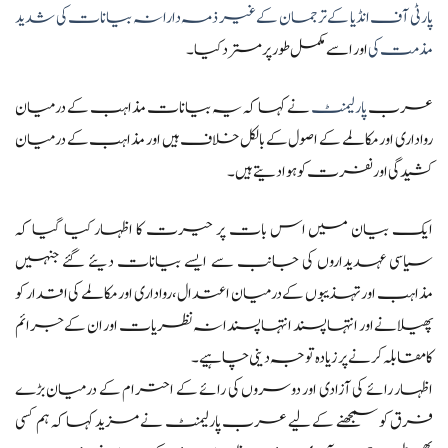
پارٹی آف انڈیا کے ترجمان کے غیر ذمہ دارانہ بیانات کی شدید
مذمت کی
اور اسے مکمل طور پر مسترد کیا۔
عرب
پارلیمنٹ
نے کہا کہ یہ بیانات مذاہب کے درمیان
رواداری اور مکالمے کے اصول کے بالکل خلاف ہیں اور مذاہب کے درمیان
کشیدگی اور نفرت کو ہوا دیتے ہیں۔
ایک بیان میں اس بات پر حیرت کا اظہار کیا گیا کہ
سیاسی عہدیداروں کی جانب سے ایسے بیانات دیئے گئے جنہیں
مذاہب اور تہذیبوں کے درمیان اعتدال، رواداری اور مکالمے کی اقدار کو
پھیلانے اور انتہا پسند انتہا پسندانہ نظریات اور ان کے جرائم
کا مقابلہ کرنے پر زیادہ توجہ دینی چاہیے۔
اظہار رائے کی آزادی اور دوسروں کی رائے کے احترام کے درمیان بڑے
فرق کو سمجھنے کے لیے عرب پارلیمنٹ نے مزید کہا کہ ہم کسی