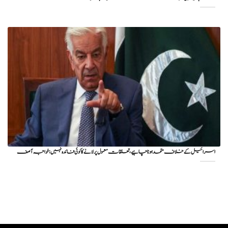
اسرائیل کے خلاف متحد ہونا چاہیے، تعلقات معمول پر لانے کا کوئی فائدہ نہیں: خواجہ آصف