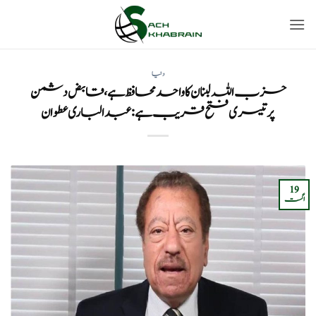
Ski
t
conten
دنیا
حزب اللہ لبنان کا واحد محافظ ہے، قابض دشمن
پر تیسری فتح قریب ہے: عبدالباری عطوان
19
اگست