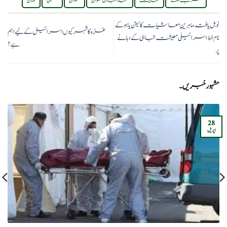
حزب اللہ
حمایت
عبدالباری عطوان
عطوان
فلسطینی
لبنان
نوبل یافتہ ماہرینِ معاشیات کا نیتن یاہو کے
غزہ کا شہر کیوں اسرائیل کے لیے اہم
نام خط اسرائیلی معیشت تباہی کے دہانے
ہے؟
پر
مشہور خبریں۔
28
اپریل