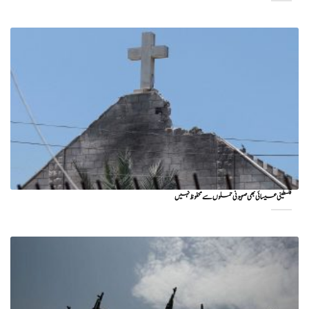
فلسطینی عیسائی بھی صہیونی حملوں سے محفوظ نہیں