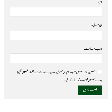
نام
*
ای میل
*
ویب‌ سائٹ
اس براؤزر میں میرا نام، ای میل، اور ویب سائٹ محفوظ رکھیں اگلی بار
جب میں تبصرہ کرنے کےلیے۔