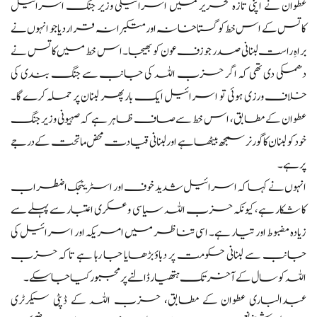
عطوان نے اپنی تازہ تحریر میں اسرائیلی وزیر جنگ اسرائیل
کاتس کے اس خط کو گستاخانہ اور متکبرانہ قرار دیا جو انہوں نے
براہِ راست لبنانی صدر جوزف عون کو بھیجا۔ اس خط میں کاتس نے
دھمکی دی تھی کہ اگر حزب اللہ کی جانب سے جنگ بندی کی
خلاف ورزی ہوئی تو اسرائیل ایک بار پھر لبنان پر حملہ کرے گا۔
عطوان کے مطابق، اس خط سے صاف ظاہر ہے کہ صہیونی وزیر جنگ
خود کو لبنان کا گورنر سمجھ بیٹھا ہے اور لبنانی قیادت محض ماتحت کے درجے
پر ہے۔
انہوں نے کہا کہ اسرائیل شدید خوف اور اسٹریٹجک اضطراب
کا شکار ہے، کیونکہ حزب اللہ سیاسی و عسکری اعتبار سے پہلے سے
زیادہ مضبوط اور تیار ہے۔ اسی تناظر میں امریکہ اور اسرائیل کی
جانب سے لبنانی حکومت پر دباؤ بڑھایا جا رہا ہے تاکہ حزب
اللہ کو سال کے آخر تک ہتھیار ڈالنے پر مجبور کیا جا سکے۔
عبدالباری عطوان کے مطابق، حزب اللہ کے ڈپٹی سیکرٹری