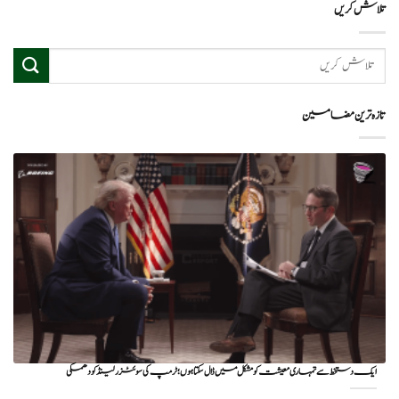
تلاش کریں
تازہ ترین مضامین
ایک دستخط سے تمہاری معیشت کو مشکل میں ڈال سکتا ہوں؛ ٹرمپ کی سوئٹزرلینڈ کو دھمکی