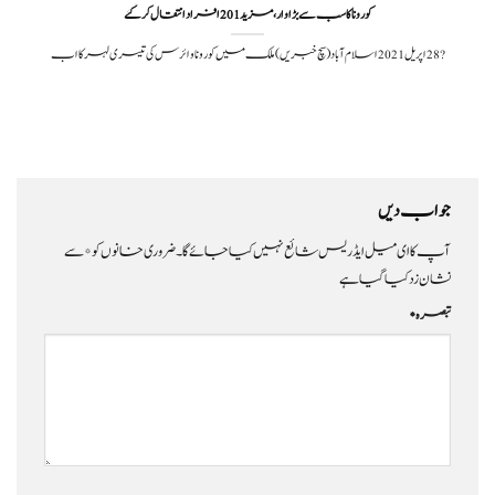
کورونا کا سب سے بڑا وار، مزید 201 افراد انتقال کر گئے
?️ 28 اپریل 2021اسلام آباد(سچ خبریں) ملک میں کورونا وائرس کی تیسری لہر کا اب
جواب دیں
آپ کا ای میل ایڈریس شائع نہیں کیا جائے گا۔
ضروری خانوں کو
*
سے
نشان زد کیا گیا ہے
تبصرہ
*