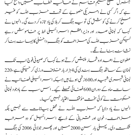
جنرل شیخ نعیم قاسم نے حالیہ خطاب میں واضح کیا
ہے کہ اگر کسی نے امریکی منصوبے کے تحت حزب اللہ کو غیر
مسلح کرنے کی کوشش کی تو یہ جنگ کربلا کی یاد تازہ کر دے گی۔ انہوں نے
کہا کہ لبنانی صدر اور وزیراعظم اسرائیلی خط پر خاموش رہے
لیکن حزب اللہ کی مزاحمت کو جنگِ داخلی کا بہانہ بنا کر
نشانہ بنانے لگے۔
عطوان نے اعداد و شمار پیش کرتے ہوئے کہا کہ صہیونی فوج اب تک
لبنان کے ساتھ جنگ بندی کی 4 ہزار بار خلاف ورزی کر چکی ہے، 220
لبنانی شہری شہید اور 600 زخمی ہوئے ہیں جبکہ اسرائیلی فضائیہ نے
سات ماہ کے دوران 600 فضائی حملے کیے۔ اس سب کے باوجود لبنانی
حکومت نے کوئی سخت مؤقف اختیار نہیں کیا۔
انہوں نے یاد دلایا کہ حزب اللہ نے محض بیانات سے نہیں بلکہ
مزاحمت، خون اور قربانی کے ذریعے اسرائیل کو دو مرتبہ
شکست دی۔ پہلی بار سن 2000 میں اور پھر جولائی 2006 کی جنگ