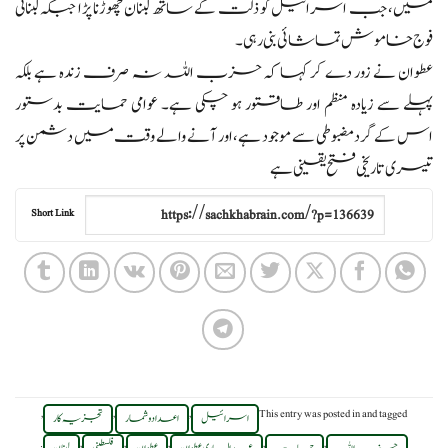
میں، جب اسرائیل کو ذلت کے ساتھ لبنان چھوڑنا پڑا جبکہ لبنانی
فوج خاموش تماشائی بنی رہی۔
عطوان نے زور دے کر کہا کہ حزب اللہ نہ صرف زندہ ہے بلکہ
پہلے سے زیادہ منظم اور طاقتور ہو چکی ہے۔ عوامی حمایت بدستور
اس کے گرد مضبوطی سے موجود ہے، اور آنے والے وقت میں دشمن پر
تیسری تاریخی فتح یقینی ہے
Short Link
,
,
,
This entry was posted in
and tagged
اسرائیل
اعداد و شمار
تجزیہ کار
.
,
,
,
,
,