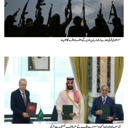
سعودی فوجی ہمارے نشانے پر ہوں گے؛ انصاراللہ کا انتباہ
مکہ معاہدہ ایران یا کسی دوسرے ملک کے خلاف نہیں ہے: ترکی