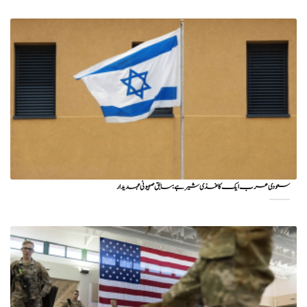
سعودی عرب ایک کاغذی شیر ہے: سابق صہیونی عہدیدار