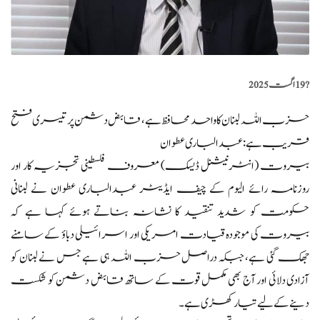
?️
19 اگست 2025
حزب اللہ لبنان کا واحد محافظ ہے، قابض دشمن پر تیسری فتح
قریب ہے: عبدالباری عطوان
بیروت (انٹرنیشنل ڈیسک) معروف فلسطینی تجزیہ کار اور
روزنامہ رائے الیوم کے چیف ایڈیٹر عبدالباری عطوان نے لبنانی
حکومت کو شدید تنقید کا نشانہ بناتے ہوئے کہا ہے کہ
بیروت کی موجودہ قیادت امریکی اور اسرائیلی دباؤ کے سامنے
جھک گئی ہے، جبکہ دراصل حزب اللہ ہی ہے جس نے لبنان کو
آزادی دلائی اور آج بھی مکمل قوت کے ساتھ قابض دشمن کو شکست
دینے کے لیے تیار کھڑی ہے۔