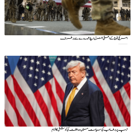
امریکی فوج کے اعلیٰ جنرل اپنے عہدے سے برطرف
ٹرمپ پر برطانیہ کی سیاست میں مداخلت کی کوشش کا الزام