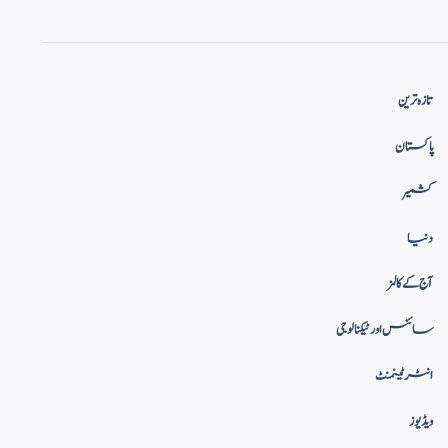
تازہ ترین
پاکستان
کشمیر
دنیا
آج کے کالمز
سائنس اور ٹیکنالوجی
انٹرٹینمنٹ
ویڈیوز