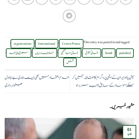
,
,
,
This entry was posted in
and tagged
organizations
International
Crown Prince
,
,
,
,
,
,
punished
Saudi
انسانی حقوق
جمال خاشقجی
خلاف ورزیاں
سعودی ولی عہد
.
قتل
نیتن یاہو ایران کے ایٹمی پروگرام کا مقابلہ نہیں کر
عدم اعتماد میں بھی جیت ہماری ہے:بلاول
سکے:موساد کے سابق نائب سربراہ
بھٹو زرداری
مشہور خبریں۔
01
جون