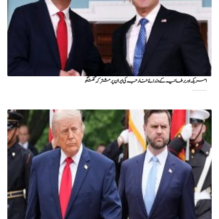
امریکہ اور برطانیہ کے وزرائے خارجہ کی ایران پر مشترکہ گفتگو