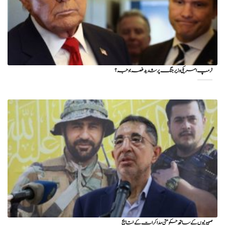
ٹرمپ امریکی وزیر جنگ پر شدید غصہ؛ وجہ ؟
صہیونیوں کے ساتھ حکومتی مذاکرات کے نتایج