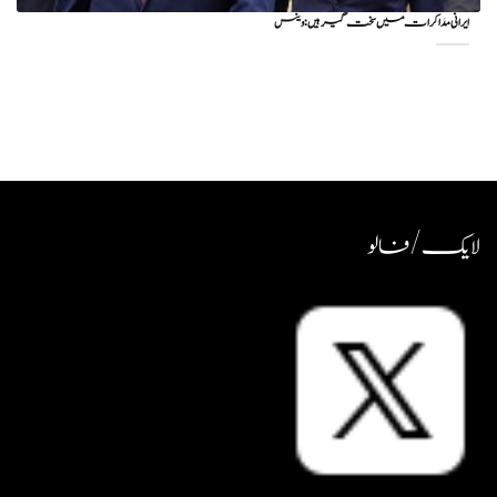
ایرانی مذاکرات میں سخت گیر ہیں: وینس
لایک / فالو