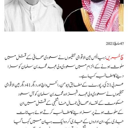
?️
4 مارچ 2021
سچ خبریں
:بیالیس بین الاقوامی تنظیموں نے سعودی صحافی کے قتل میں
ملوث ہونے کے الزام میں سعودی ولی عہد محمد بن سلمان کو سزا
دینے کا مطالبہ کیا ہے۔
عربی 21 کی رپورٹ کے مطابق ہیومن رائٹس واچ اور دیگر41 دیگر بین الاقوامی
تنظیموں نے سعودی ولی عہد شہزادہ محمد بن سلمان کو آل سعود
حکومت کے نقاد صحافی جمال خاشقجی کے قتل میں ان
کےملوث ہونے پر سزا دینے کا مطالبہ کرتے ہوئے بیانات
جاری کیے،ان اداروں کے جاری کردہ ایک بیان میں کہا گیا