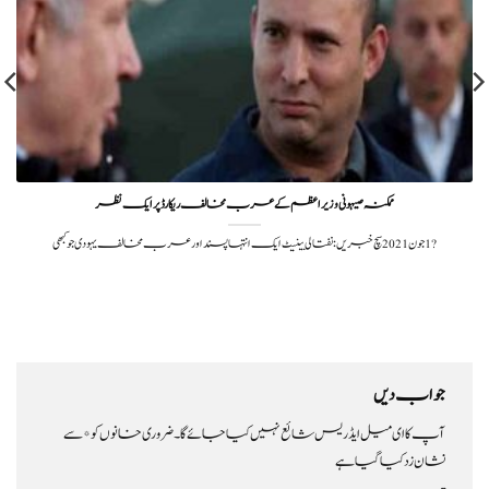
ممکنہ صیہونی وزیر اعظم کے عرب مخالف ریکارڈ پر ایک نظر
?️ 1 جون 2021سچ خبریں:نفتالی بینیٹ ایک انتہا پسند اور عرب مخالف یہودی جو کبھی
جواب دیں
آپ کا ای میل ایڈریس شائع نہیں کیا جائے گا۔
ضروری خانوں کو
*
سے
نشان زد کیا گیا ہے