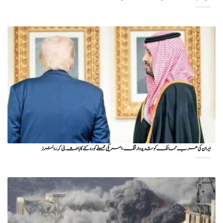
ایران کی عرب ممالک کو شدید وارننگ، امریکی حملے کو روکنے کا باعث بنی کہ روئٹرز