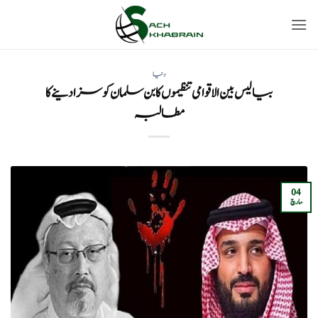
Ski
t
conten
دنیا
بیالیس بین الاقوامی تنظیموں کا بن سلمان کو سزا دینے کا
مطالبہ
04
مارچ