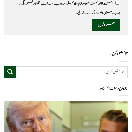
اس براؤزر میں میرا نام، ای میل، اور ویب سائٹ محفوظ رکھیں اگلی بار
جب میں تبصرہ کرنے کےلیے۔
تلاش کریں
تازہ ترین مضامین