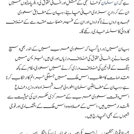
ہےکہ
بن سلمان
کو خاشقجی کے قتل اور انسانی حقوق کی دیگر پامالیوں میں
ان کے کردار پر سزا دی جانی چاہئے،بیان کے مطابق سعودی
عہدیداروں نے ناگواروں اور ان کے غیر منصفانہ مقدمے کےخلاف
کاروائی کا سلسلہ جاری رکھے گا۔
بیان میں زور دیا گیاکہ سعودی عرب میں کے اندر بھی وسیع
پیمانے پر انسانی حقوق کی خلاف ورزیاں ہورہی ہیں، نیز یمن میں
جنگ کے قوانین کی خلاف ورزی کرنے میں سعودی حکام کے کچھ
اقدامات کا مطلب اس ملک میں جنگی جرائم کا ارتکاب کرنا
ہے، بیان کے مطابقبن سلمان بطور ولی عہد شہزادہ اور وزیر دفاع
اس وقت سعودی عرب کے مرکزی حکمران کی حیثیت سے
اقتدار میں ہیں، اس کے علاوہ وہ اس ملک کےاقتصادی اور فوجی
شعبوں کےبھی انچارج ہیں۔
بین الاقوامی تنظیموں نے امریکی صدر جو بائیڈن کی انتظامیہ سے