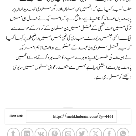
مطالبہ کیا ہے کہ انھیں بن سلمان اور دیگر سعودی عہدیداروں پر
پابندیاں عائد کرنا چاہیے، واضح رہے کہ امریکہ نے حال ہی میں
ترکی میں خاشقجی کے قتل میں بن سلمان کے کردار کے حوالے سے
ایک انٹلی جنس رپورٹ جاری کی تھی جس میں واضح طور پر کہا گیا
کہ یہ قتل سعودی ولی عہد کے حکم سے ہواتھا تاہم امریکہ
نےہمیشہ کی طرح اپنے دوہرے معیار کا مظاہرہ کرتے ہوئے انھیں
پابندیوں سے استثنی دیا ہے جس سے متعدد عوامی حلقوں میں مایوسی
دیکھنے کو مل رہی ہے۔
Short Link