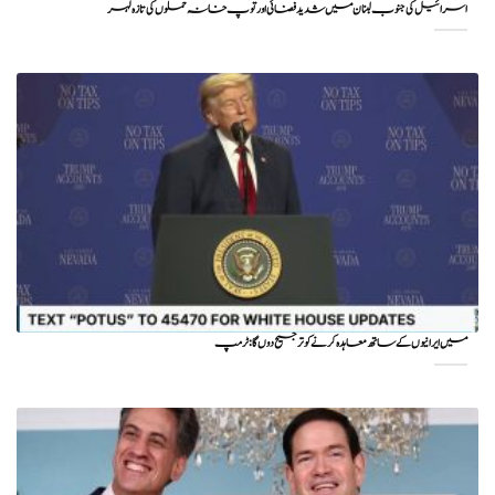
اسرائیل کی جنوب لبنان میں شدید فضائی اور توپ خانہ حملوں کی تازہ لہر
میں ایرانیوں کے ساتھ معاہدہ کرنے کو ترجیح دوں گا : ٹرمپ