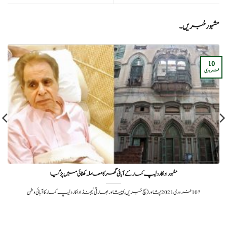
مشہور خبریں۔
10
فروری
مشہور ادا کار دلیپ کمار کے آبائی گھرکا معاملہ کھٹائی میں پڑگیا
?️ 10 فروری 2021پشاور (سچ خبریں) پیشاور بھارتی لیجنڈ اداکار دلیپ کمار کا آبائی وطن