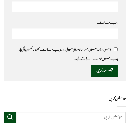
ویب‌ سائٹ
اس براؤزر میں میرا نام، ای میل، اور ویب سائٹ محفوظ رکھیں اگلی بار
جب میں تبصرہ کرنے کےلیے۔
تلاش کریں