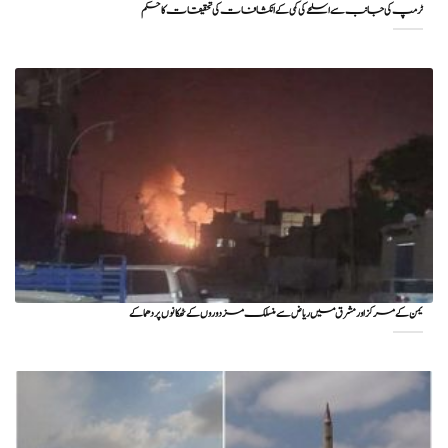
ٹرمپ کی جانب سے اسلحے کی کمی کے انکشافات کی تحقیقات کا حکم
یمن کے مرکز اور مشرق میں ریاض سے منسلک مزدوروں کے ٹھکانوں پر دھماکے