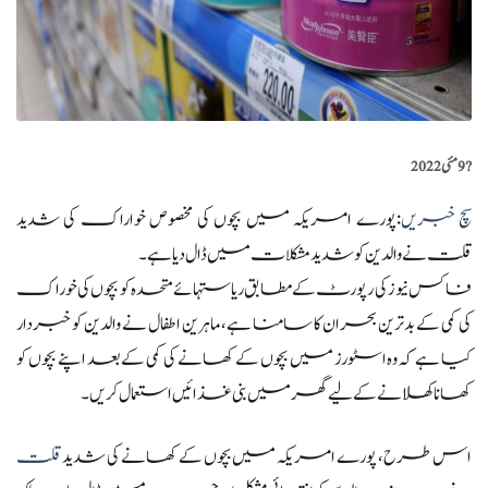
?️
9 مئی 2022
سچ خبریں
:پورے امریکہ میں بچوں کی مخصوص خواراک کی شدید
قلت نے والدین کو شدید مشکلات میں ڈال دیا ہے۔
فاکس نیوز کی رپورٹ کے مطابق ریاستہائے متحدہ کو بچوں کی خوراک
کی کمی کے بدترین بحران کا سامنا ہے، ماہرین اطفال نے والدین کو خبردار
کیا ہے کہ وہ اسٹورز میں بچوں کے کھانے کی کمی کے بعد اپنے بچوں کو
کھانا کھلانے کے لیے گھر میں بنی غذائیں استعمال کریں۔
اس طرح، پورے امریکہ میں بچوں کے کھانے کی شدید
قلت