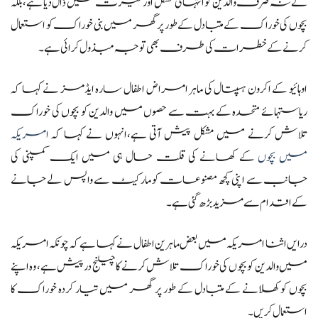
نے نہ صرف والدین کو انتہائی مشکل اور حیرت میں ڈال دیا ہے، بلکہ
بچوں کی خوراک کے متبادل کے طور پر گھر میں بنی خوراک کو استعمال
کرنے کے خطرات کی طرف بھی توجہ مبذول کرائی ہے۔
اوہائیو کے اکرون ہسپتال کی ماہر امراض اطفال سارہ ایڈمز نے کہا کہ
ریاستہائے متحدہ کے بہت سے حصوں میں والدین کو بچوں کی خوراک
تلاش کرنے میں مشکل پیش آتی ہے،انہوں نے کہا کہ
امریکہ
میں بچوں
کے کھانے کی قلت حال ہی میں ایک کمپنی کی
جانب سے اپنی کچھ مصنوعات کو مارکیٹ سے واپس لے جانے
کے اقدام سے مزید بڑھ گئی ہے۔
درایں اثنا امریکہ میں بعض ماہرین اطفال نے کہا ہے کہ چونکہ امریکہ
میں والدین کو بچوں کی خوراک تلاش کرنے کا چیلنج درپیش ہے، وہ اپنے
بچوں کو کھلانے کے متبادل کے طور پر گھر میں تیار کردہ خوراک کا
استعمال کریں۔