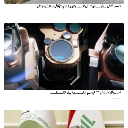
اسرائیل نے ایک دن میں جنوب لبنان پر 113 پروجیکٹائل فائر کیے: یونیفل
لیزر اینٹی میزائل سسٹم؛ سیاسی بلف سے فیلڈ حقیقت تک