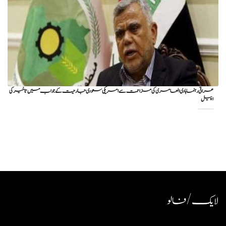
عراقی رہنما ہادی العامری کی مزاحمت سے امریکی سعودی جارحیت کے جواب میں تاخیر کی
اپیل
لایک / فالو