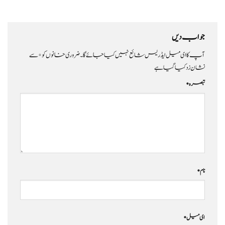
جواب دیں
آپ کا ای میل ایڈریس شائع نہیں کیا جائے گا۔
ضروری خانوں کو
*
سے
نشان زد کیا گیا ہے
تبصرہ
*
نام
*
ای میل
*