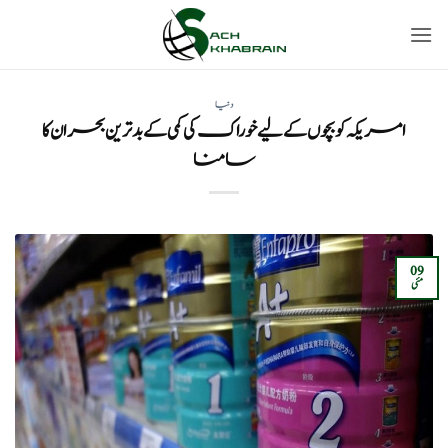
Ski
t
conten
دنیا
امریکہ کو بچوں کے لیے خوراک کی کمی کے بدترین بحران کا
سامنا
09
مئی