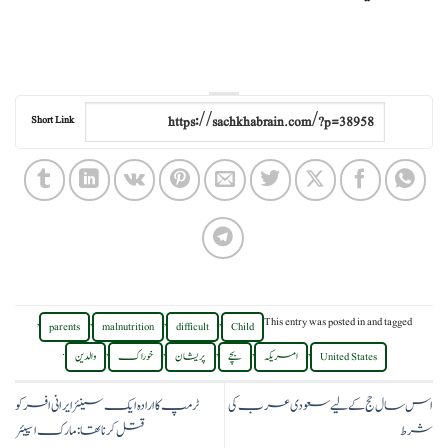
Short Link
,
,
,
,
This entry was posted in
and tagged
parents
malnutrition
difficult
Child
.
,
,
,
,
,
United States
امریکہ
بچے
پریشان
خوراک
والدین
اس سال حج کے لیے سعودی عرب کی
ٹرمپ کا ارادہ ایک سینئر ایرانی افسر کو
شرط
قتل کرنا تھا: مارک اسپیئر