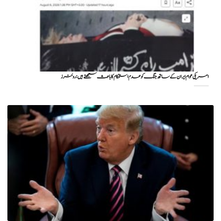
امریکی عوام ایران کے ساتھ جنگ کو عدم استحکام کا باعث سمجھتے ہیں: روئٹرز