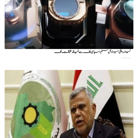
لیزر اینٹی میزائل سسٹم؛ سیاسی بلف سے فیلڈ حقیقت تک