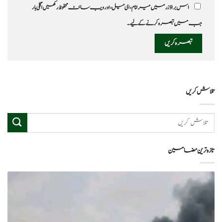
اس براؤزر میں میرا نام، ای میل، اور ویب سائٹ محفوظ رکھیں اگلی بار
جب میں تبصرہ کرنے کےلیے۔
تلاش کریں
تازہ ترین مضامین