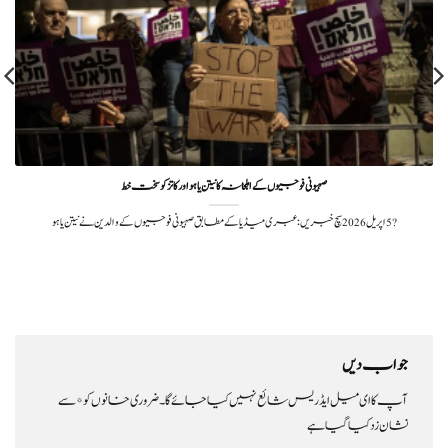
صہیونی فوجیوں کے اہلخانہ کا نیتن یاہو اور کاتز کو سخت خط
?️ 5 اپریل 2026سچ خبریں:عبری میڈیا کے مطابق صہیونی فوجیوں کے والدین نے نیتن یاہو
جواب دیں
آپ کا ای میل ایڈریس شائع نہیں کیا جائے گا۔
ضروری خانوں کو
*
سے
نشان زد کیا گیا ہے