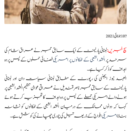
?️
10 جولائی 2021
سچ خبریں
:
لبنانی پارلیمنٹ کے ایک سابق ممبر نے عراق شام کی
سرحد پر
الحشد الشعبی کے ٹھکانوں پر امریکی
فضائی حملوں کے پس پردہ
اہداف کو ذکر کیا ہے۔
العہد نیوز ایجنسی کی رپورٹ کے مطابق لبنانی سیاست دان اور لبنانی
پارلیمنٹ کے سابق ممبر ناصر قندیل نے عراقی عوامی تنظیم الحشد الشعبی پر
ہونےوالےامریکی حملے کے پس پردہ اہداف کا تجزیہ کرتے ہوئے
کہا کہ دونوں ممالک کے درمیان الحشد الشعبی کےٹھکانوں کو نشانہ
بنانا
امریکی
افواج کے ذریعہ تیل کی چوری چھپانے کی کوشش ہے۔