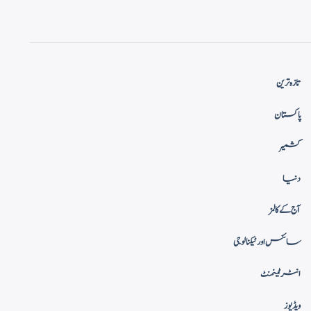
تازہ ترین
پاکستان
کشمیر
دنیا
آج کے کالمز
سائنس اور ٹیکنالوجی
انٹرٹینمنٹ
ویڈیوز