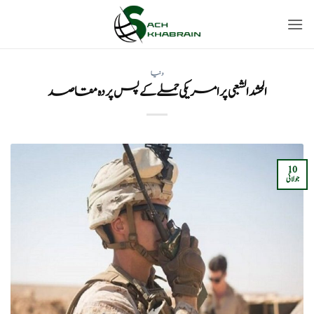
Ski
t
conten
دنیا
الحشد الشعبی پر امریکی حملے کے پس پردہ مقاصد
10
جولائی