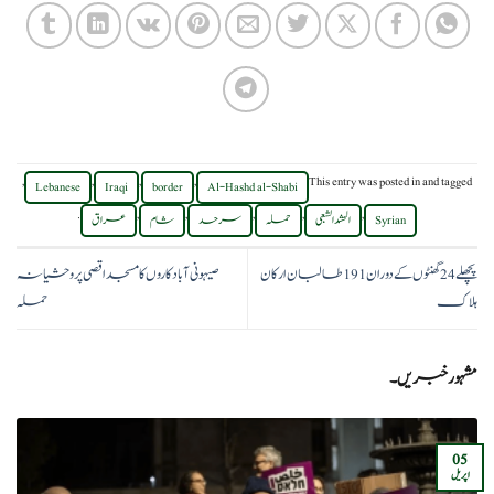
,
,
,
,
This entry was posted in
and tagged
Lebanese
Iraqi
border
Al-Hashd al-Shabi
.
,
,
,
,
,
Syrian
الحشد الشعبی
حملہ
سرحد
شام
عراق
پچھلے 24 گھنٹوں کے دوران 191 طالبان ارکان
صیہونی آبادکاروں کا مسجد اقصی پر وحشیانہ
ہلاک
حملہ
مشہور خبریں۔
05
اپریل