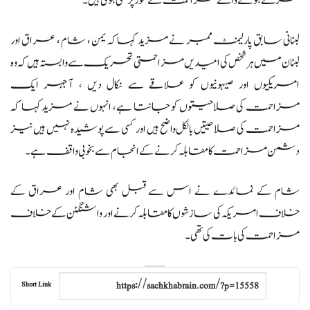
کھڑے ہونے والے مزاحمت کے محور پرجمی ہوئی ہیں۔
لبنانی سابق پارلیمنٹ ممبر نے مزید کہاکہ یمن ، شام ، عراق اور
لبنان میں ہر شخص کی امیدیں مزاحمتی تحریک سے وابستہ ہیں کہ وہ
امریکیوں اور صیہونیوں کو علاقے سے نکال دیں ، آجہر ایک
مزاحمت کی صلاحیتوں کو جانتا ہے، انہوں نے مزید کہا کہ
مزاحمت کی صلاحیتیں بالکل واضح ہیں اور کسی سے پوشیدہ نہیں ہیں نیز
دشمن مزاحمت کا مقابلہ کرنے کے انجام سے بخوبی واقف ہے۔
شام کے نمائدے نے اس سے قبل بھی شام اور عراق کے
خلاف امریکہ کی سازشوں کا مقابلہ کرنے اور واشنگٹن کے خلاف
مزاحمت کی بات کی تھی۔
Short Link