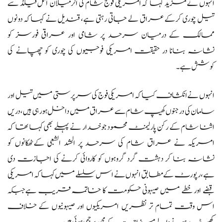
انہوں نے مزید کہا کہ امریکی فوج شام کی الرمیلان آئل فیلڈ سے
تیل چوری کرکے عراق لے جاتی رہتی ہے، قندیل نے کہاکہ دونوں
ممالک کے درمیان سرحد پر شامی اور عراقی فورسز کو
نشانہ بنانا در حقیقت امریکی فوجیوں کی چوری کو چھپانے کی
کوشش ہے۔
انہوں نے انکشاف کیا کہ امریکی فوج کی سرپرستی میں تیل اور
سامان کی درجنوں کھیپ شام سے عراق میں داخل ہورہی ہیں، دریں
اثنا شام کے رکن پارلیمنٹ محمود جوخدار نے پہلے بھی کہا تھا کہ
امریکہ نے عراق شام کی سرحد پر الحشد الشعبی کےٹھکانوں کو
نشانہ بنا کر دہشت گرد گروہوں کو کاروائی کرنے کی اجازت دی
ہے،رپورٹ کے مطابق انہوں نے اس سلسلے میں کہاکہ امریکی
قبضے اور خطے میں صیہونی حکومت کا خاتمہ قریب ہےجبکہ
اس وقت تمام تر نظریں امریکیوں اور صیہونیوں کے خلاف