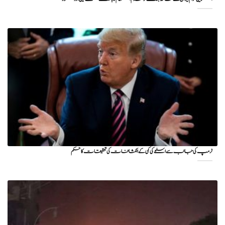
ٹرمپ کی جانب سے اسلحے کی کمی کے انکشافات کی تحقیقات کا حکم