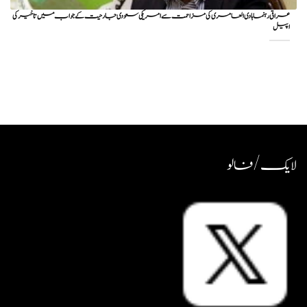
عراقی رہنما ہادی العامری کی مزاحمت سے امریکی سعودی جارحیت کے جواب میں تاخیر کی
اپیل
لایک / فالو