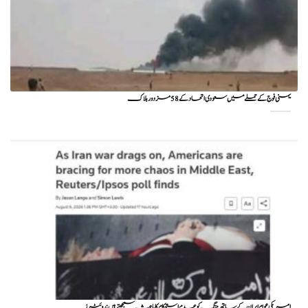
یمنی فوج کے حملے میں سعودی اتحاد کے 58 مزدور ہلاک
امریکی عوام ایران کے ساتھ جنگ کو عدم استحکام کا باعث سمجھتے ہیں: روئٹرز