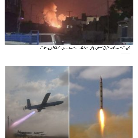
یمن کے مرکز اور مشرق میں ریاض سے منسلک مزدوروں کے ٹھکانوں پر دھماکے