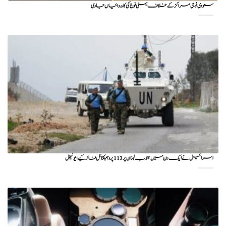
سعودی فوجی مراکز کے خلاف یمنی فوج کی کارروائیاں جاری
اسرائیل نے ایک دن میں جنوب لبنان پر 113 پروجیکٹائل فائر کیے: یونیفل