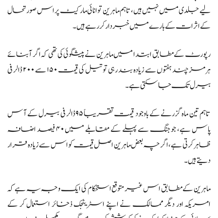
لیے جلدی میں نہیں ہیں، تاہم ماہرین توانائی مارکیٹ پر اس صورتحال
کے اثرات کے بارے میں خبردار کر رہے ہیں۔
رپورٹ کے مطابق ابتدا میں ماہرین نے پیشگوئی کی تھی کہ اگر آبنائے
ہرمز چند ہفتوں سے زیادہ بند رہی تو تیل کی قیمت ۱۵۰ سے ۲۰۰ ڈالر فی
بیرل تک جا سکتی ہے۔
تاہم تین ماہ گزرنے کے باوجود قیمت تقریباً ۹۵ ڈالر فی بیرل کے آس
پاس ہے، جو جنگ سے پہلے کے مقابلے میں ۴۰ فیصد اضافہ
ظاہر کرتی ہے، اگرچہ بعض ماہرین اصل قیمت کو اس سے زیادہ قرار
دیتے ہیں۔
ماہرین کے مطابق اس غیر متوقع استحکام کی ایک وجہ یہ ہے کہ
امریکہ اور دیگر ممالک نے اپنے اسٹریٹجک ذخائر استعمال کر کے