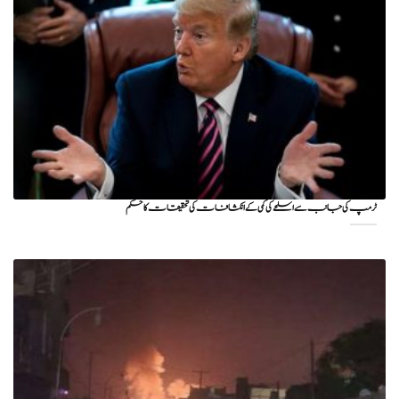
ٹرمپ کی جانب سے اسلحے کی کمی کے انکشافات کی تحقیقات کا حکم