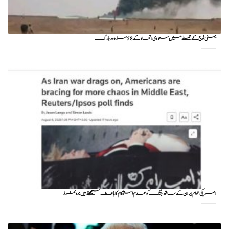
یمنی فوج کے حملے میں سعودی اتحاد کے 58 مزدور ہلاک
امریکی عوام ایران کے ساتھ جنگ کو عدم استحکام کا باعث سمجھتے ہیں: روئٹرز