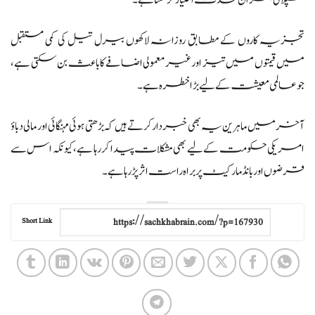
تجزیہ کاروں کے مطابق روزانہ لاکھوں بیرل تیل کی کمی مستقبل
میں قیمتوں میں تیز اور غیر معمولی اضافے کا باعث بن سکتی ہے،
جو عالمی معیشت کے لیے بڑا خطرہ ہے۔
آخر میں ماہرین یہ بھی خبردار کرتے ہیں کہ بڑھتی ہوئی مہنگائی اور مالی دباؤ
امریکی حکومت کے لیے بھی مشکلات پیدا کر رہا ہے، کیونکہ اس سے
قرضوں اور بانڈ مارکیٹ پر براہ راست اثر پڑ رہا ہے۔
Short Link