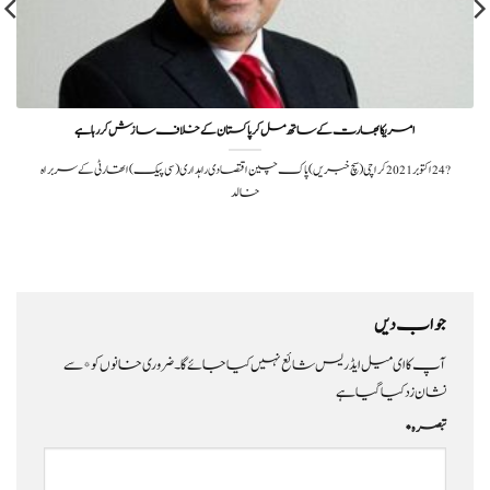
امریکا بھارت کے ساتھ مل کر پاکستان کے خلاف سازش کر رہا ہے
?️ 24 اکتوبر 2021کراچی(سچ خبریں) پاک چین اقتصادی راہداری (سی پیک) اتھارٹی کے سربراہ
خالد
جواب دیں
آپ کا ای میل ایڈریس شائع نہیں کیا جائے گا۔
ضروری خانوں کو
*
سے
نشان زد کیا گیا ہے
تبصرہ
*