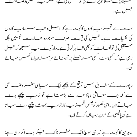
سپلائی کے خلا کو پُر کرنے کی کوشش کی ہے، مگر یہ مکمل وضاحت
نہیں ہے۔
بہت سے تجزیہ کاروں کا کہنا ہے کہ اصل وجہ سرمایہ کاروں
کی نفسیات ہے۔ تیل کی قیمت صرف موجودہ حالات نہیں بلکہ
مستقبل کی توقعات کو بھی ظاہر کرتی ہے۔ مارکیٹ یہ سمجھ کر چل
رہی ہے کہ کسی نہ کسی مرحلے پر آبنائے ہرمز دوبارہ کھل جائے
گی۔
رپورٹ کے مطابق اس توقع کے پیچھے ایک سیاسی مفروضہ بھی
ہے کہ جب معاشی دباؤ حد سے بڑھتا ہے تو ٹرمپ پیچھے ہٹ
جاتے ہیں۔ اسی تصور کو بعض تجزیہ کار ٹرمپ ہمیشہ پیچھے ہٹ جاتا
ہے کی پالیسی کے طور پر بیان کرتے ہیں۔
ماہرین کا کہنا ہے کہ یہی سوچ ایک خطرناک چکر پیدا کر رہی ہے: