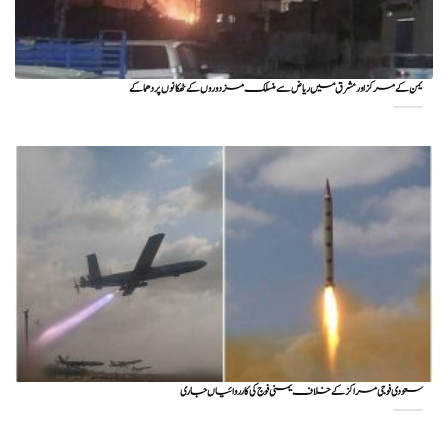
یمن کے مرکز اور مشرق میں ریاض سے منسلک مزدوروں کے ٹھکانوں پر دھماکے
سعودی فوجی مراکز کے خلاف یمنی فوج کی کارروائیاں جاری