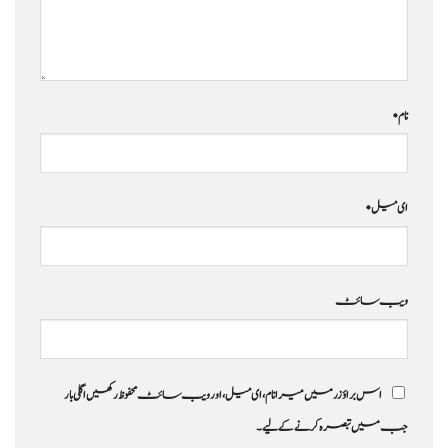
نام
*
ای میل
*
ویب‌ سائٹ
اس براؤزر میں میرا نام، ای میل، اور ویب سائٹ محفوظ رکھیں اگلی بار
جب میں تبصرہ کرنے کےلیے۔