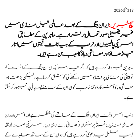
?️
31 مئی 2026
سچ خبریں
:
ایران جنگ کے بعد عالمی تیل منڈی میں
غیر یقینی صورتحال برقرار ہے۔ ماہرین کے مطابق
امریکی پالیسیوں اور ٹرمپ کے بیانات قیمتوں میں اتار
چڑھاؤ اور معاشی دباؤ کا سبب بن رہے ہیں۔
ماہرین خبردار کر رہے ہیں کہ اگرچہ امریکہ ایران جنگ کے اثرات کو
توانائی کی منڈی پر قابو میں رکھنے کی کوشش کر رہا ہے، لیکن بڑھتا ہوا
معاشی دباؤ آخرکار ڈونلڈ ٹرمپ کو ایران کے سامنے پسپائی پر مجبور کر سکتا
ہے۔
دنیا اس وقت ایران جنگ کے خاتمے کی منتظر ہے اور اس دوران
عالمی منڈیاں نسبتاً پرسکون دکھائی دے رہی ہیں۔ امریکی صدر ڈونلڈ
ٹرمپ مسلسل یہ دعویٰ کر رہے ہیں کہ وہ ایران کے ساتھ معاہدے کے