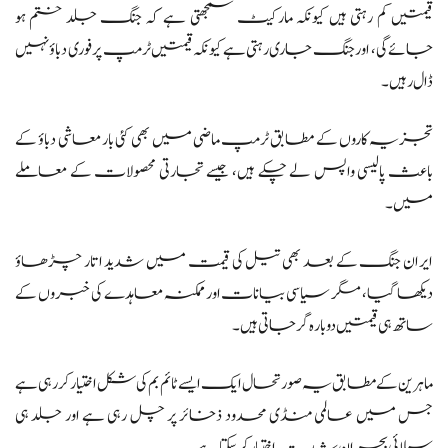
قیمتیں کم رہتی ہیں کیونکہ مارکیٹ سمجھتی ہے کہ جنگ جلد ختم ہو
جائے گی، اور جنگ جاری رہتی ہے کیونکہ قیمتیں ٹرمپ پر فوری دباؤ نہیں
ڈال رہیں۔
تجزیہ کاروں کے مطابق ٹرمپ ماضی میں بھی کئی بار معاشی دباؤ کے
باعث پالیسی واپس لے چکے ہیں، جیسے تجارتی محصولات کے معاملے
میں۔
ایران جنگ کے بعد بھی تیل کی قیمت میں شدید اتار چڑھاؤ
دیکھا گیا، مگر سیاسی بیانات اور ممکنہ معاہدے کی خبروں کے
ساتھ ہی قیمتیں دوبارہ گر جاتی ہیں۔
ماہرین کے مطابق یہ صورتحال ایک ایسے ٹائم بم کی شکل اختیار کر رہی ہے
جس میں عالمی منڈی محدود ذخائر پر چل رہی ہے اور جلد ہی
سپلائی بحران شدت اختیار کر سکتا ہے۔