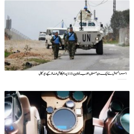
اسرائیل نے ایک دن میں جنوب لبنان پر 113 پروجیکٹائل فائر کیے: یونیفل