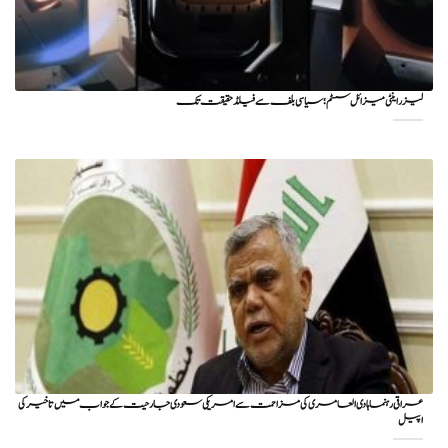
لیزر اینٹی میزائل سسٹم؛ سیاسی بلف سے فیلڈ حقیقت تک
عراقی رہنما ہادی العامری کی مزاحمت سے امریکی سعودی جارحیت کے جواب میں تاخیر کی
اپیل