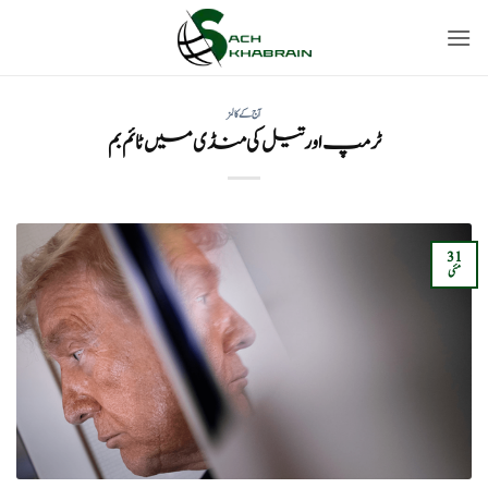
Ski
t
conten
آج کے کالمز
ٹرمپ اور تیل کی منڈی میں ٹائم بم
31
مئی