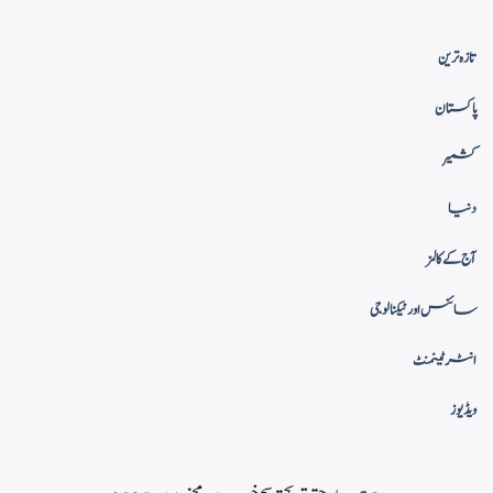
تازہ ترین
پاکستان
کشمیر
دنیا
آج کے کالمز
سائنس اور ٹیکنالوجی
انٹرٹینمنٹ
ویڈیوز