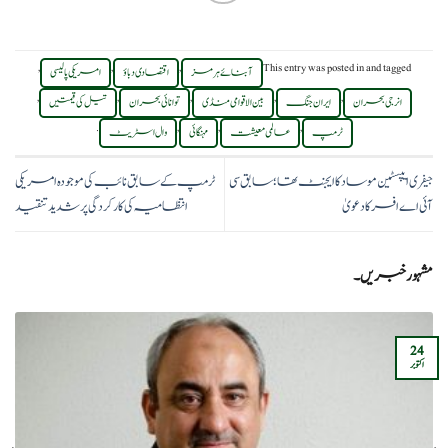
,
,
,
This entry was posted in
and tagged
آبنائے ہرمز
اقتصادی دباؤ
امریکی پالیسی
,
,
,
,
,
انرجی بحران
ایران جنگ
بین الاقوامی منڈی
توانائی بحران
تیل کی قیمتیں
.
,
,
,
ٹرمپ
عالمی معیشت
مہنگائی
وال اسٹریٹ
جیفری ایپسٹین موساد کا ایجنٹ تھا؛ سابق سی
ٹرمپ کے سابق نائب کی موجودہ امریکی
آئی اے افسر کا دعویٰ
انتظامیہ کی کارکردگی پر شدید تنقید
مشہور خبریں۔
24
اکتوبر