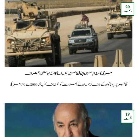
20
دسمبر
امریکہ کا شام میں اپنی فوج میں اضافے کا خاموش اعتراف
سچ خبریں: پینٹاگون کے چیف ترجمان نے جمعرات کو انکشاف کیا کہ 2000 سے زائد امریکی
19
اگست