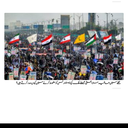
خطے میں حالیہ مزاحمتی حملے ملک کی ڈیٹرنس کو مضبوط کرنے میں کیوں مدد کرتے ہیں؟