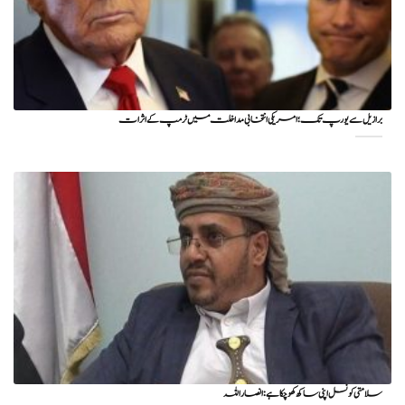
برازیل سے یورپ تک؛ امریکی انتخابی مداخلت میں ٹرمپ کے اثرات
سلامتی کونسل اپنی ساکھ کھو چکا ہے: انصار اللہ