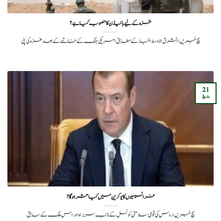
غزہ کے لیے بائیڈن کا منصوبہ کیا ہے؟
سچ خبریں: الشرق الاوسط اخبار کے مطابق امریکی جنگ کے خاتمے کے بعد غزہ کی پٹی
21
مارچ
فرانسیسیوں کا یوکرین میں کیا حشر ہوگا؟
سچ خبریں: روس کی قومی سلامتی کونسل کے نائب سربراہ اور اس ملک کے سابق