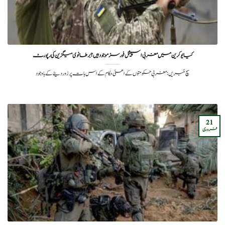
کیا یوکرین میں مغربی اسپیشل فورسز موجود ہیں؟برطانوی میگزین کی رپورٹ
سچ خبریں: مغربی حکومتوں کے اعلیٰ حکام کے اس بات پر زور دینے کے باوجود
21
فروری