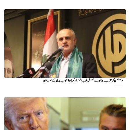
دشمن کو جنوب لبنان سے مکمل طور پر انخلاء کرنا ہوگا: نبیہ بری کے معاون