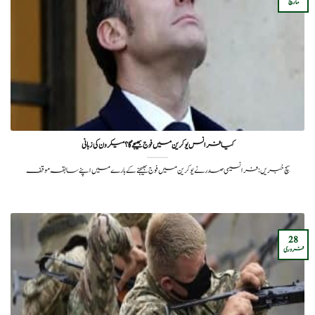
مارچ
کیا فرانس یوکرین میں فوج بھیجے گا؟میکرون کی زبانی
سچ خبریں: فرانسیسی صدر نے یوکرین میں فوج بھیجنے کے بارے میں اپنے سابقہ ​​موقف
28
فروری