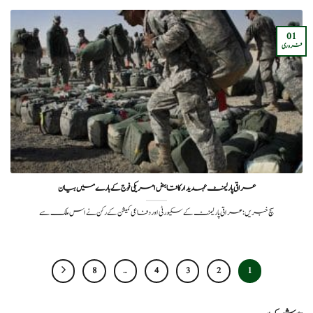
01
فروری
عراقی پارلیمنٹ عہدیدار کا قابض امریکی فوج کے بارے میں بیان
سچ خبریں: عراقی پارلیمنٹ کے سکیورٹی اور دفاعی کمیشن کے رکن نے اس ملک سے
8
…
4
3
2
1