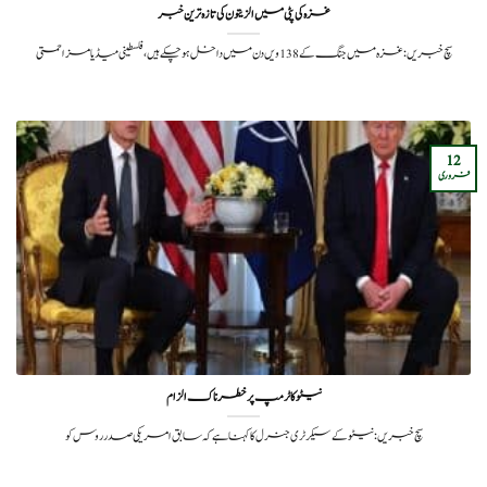
غزہ کی پٹی میں الزیتون کی تازہ ترین خبر
سچ خبریں:غزہ میں جنگ کے 138ویں دن میں داخل ہو چکے ہیں، فلسطینی میڈیا مزاحمتی
12
فروری
نیٹو کا ٹرمپ پر خطرناک الزام
سچ خبریں: نیٹو کے سیکرٹری جنرل کا کہنا ہے کہ سابق امریکی صدر روس کو