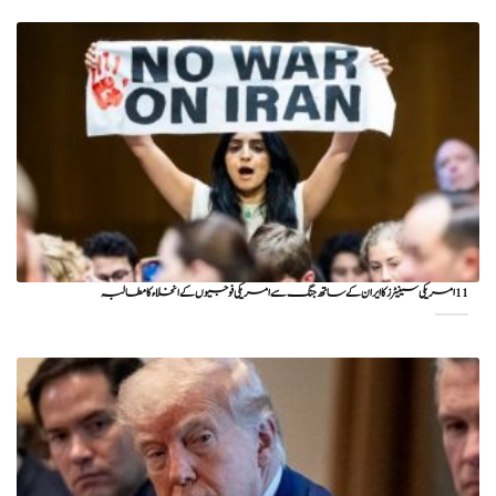
11 امریکی سینیٹرز کا ایران کے ساتھ جنگ سے امریکی فوجیوں کے انخلاء کا مطالبہ