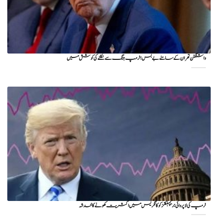
واشنگٹن تهران کے سامنے بے بس؛ ٹرمپ جنگ سے نکلنے کی کوشش میں
ٹرمپ کی لا پروائی؛ ریپبلکنز کو کانگریس میں اکثریت کھونے کا خدشہ