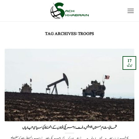
Ski
t
conten
TAG ARCHIVES:
TROOPS
17
اپریل
شمالی شام میں پیش رفت؛ امریکی فوجوں کے انخلا کی سیاسی تیاریاں
سچ خبریں: یدیعوت آحارونوت نے اعلان کیا کہ امریکی حکام نے اسرائیلی حکام کو مطلع