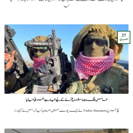
کیا
27
فروری
حماس جنگ دوبارہ شروع کرنے کے لیے تیار ہے: عبرانی میڈیا
سچ خبریں: Yediot Aharanot نے ایک رپورٹ میں اعلان کیا کہ اس نے آج بروز