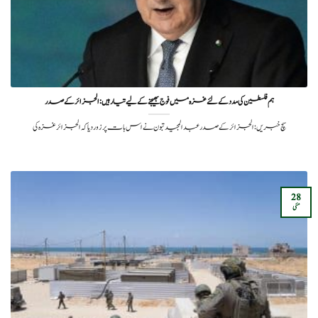
ہم فلسطین کی مدد کے لئےغزہ میں فوج بھیجنے کے لیے تیار ہیں: الجزائر کے صدر
سچ خبریں: الجزائر کے صدر عبدالمجید تبون نےاس بات پر زور دیا کہ الجزائر غزہ کی
28
مئی