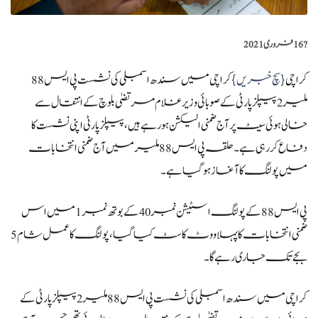
?️
16 فروری 2021
کراچی
{سچ خبریں}
کراچی میں سندھ اسمبلی کی نشست پی ایس 88
ملیر 2 پیپلز پارٹی کے صوبائی وزیر غلام مرتضیٰ بلوچ کے انتقال سے
خالی ہوئی سیٹ پر آج ضمنی الیکشن ہو رہے ہیں، پیپلز پارٹی اپنی نشست کا
دفاع کر رہی ہے۔ حلقہ پی ایس 88 ملیر میں آج ضمنی انتخابات
میں پولنگ کا آغاز ہو گیا ہے۔
پی ایس 88 کے پولنگ اسٹیشن نمبر 40 کے بوتھ نمبر 1 میں اس
ضمنی انتخابات کا پہلا ووٹ کاسٹ کیا گیا، پولنگ کا عمل شام 5
بجے تک جاری رہے گا۔
کراچی میں سندھ اسمبلی کی نشست پی ایس 88 ملیر 2 پیپلز پارٹی کے