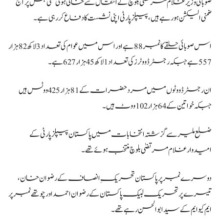
صوبائی وزیر غلام مرتضیٰ بلوچ کے انتقال سے خالی ہوئی تھی جس پر آج
ضمنی الیکشن ہو رہے ہیں، پیپلز پارٹی اپنی نشست کا دفاع کر رہی ہے۔
اس صوبائی حلقے کا نمبر 88 ہے اور اس میں عوام کی تعداد 3 لاکھ 82 ہزار
557 ہے جبکہ رجسٹرڈ ووٹرز کی تعداد 1 لاکھ 45 ہزار 627 ہے۔
ان رجسٹرڈ ووٹوں میں مرد حضرات کے 81 ہزار 425 ووٹس ہیں
جبکہ خواتین کے 64 ہزار 102 ووٹ ہیں۔
ضلع ملیر سے گزشتہ انتخابات میں پاکستان پیپلز پارٹی کے
امیدوار غلام مرتضیٰ بلوچ منتخب ہوئے تھے۔
دوسرے نمبر پر پاکستان تحریکِ انصاف کے رضوان خان،
تیسرے پر تحریک لبیک پاکستان کے رضوان احمد اور چوتھے نمبر پر
ایم کیو ایم کے سید ابوالحسن رہےتھے۔