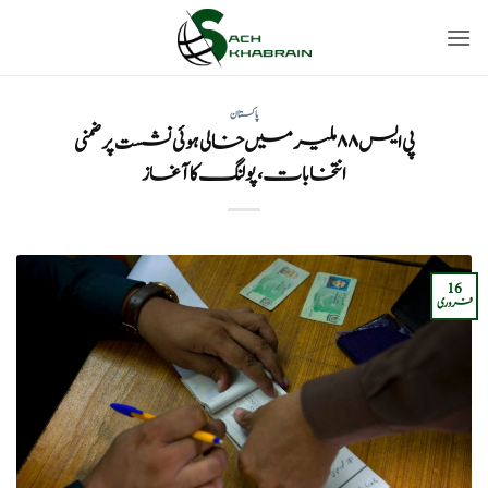
Ski
t
conten
پاکستان
پی ایس ۸۸ ملیر میں خالی ہوئی نشست پر ضمنی
انتخابات، پولنگ کا آغاز
16
فروری