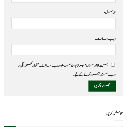
ای میل
*
ویب‌ سائٹ
اس براؤزر میں میرا نام، ای میل، اور ویب سائٹ محفوظ رکھیں اگلی بار
جب میں تبصرہ کرنے کےلیے۔
تلاش کریں