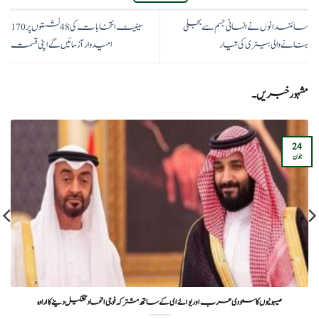
سائنسدانوں نے انسانی جسم سے بجلی
سینیٹ انتخابات کی 48 نشستوں پر 170
بنانے والی بیٹری کی تیار
امیدوار آزمائیں گے اپنی قسمت
مشہور خبریں۔
24
جون
صیہونیوں کا سعودی عرب اور یوائے ای کے ساتھ مشترکہ فوجی اتحاد تشکیل دینے کا ارادہ