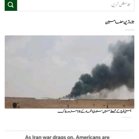
تازہ ترین مضامین
یمنی فوج کے حملے میں سعودی اتحاد کے 58 مزدور ہلاک