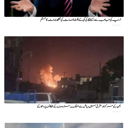
ٹرمپ کی جانب سے اسلحے کی کمی کے انکشافات کی تحقیقات کا حکم
یمن کے مرکز اور مشرق میں ریاض سے منسلک مزدوروں کے ٹھکانوں پر دھماکے