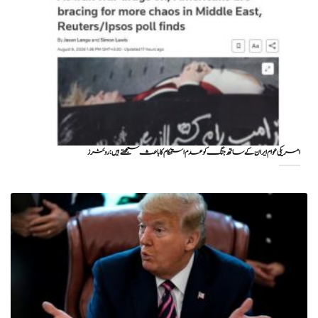
امریکی عوام ایران کے ساتھ جنگ کو عدم استحکام کا باعث سمجھتے ہیں: روئٹرز