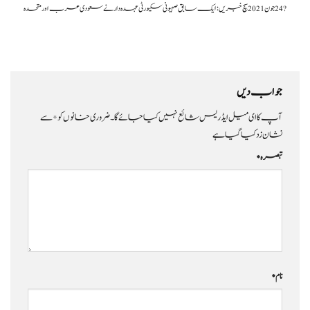
?️ 24 جون 2021سچ خبریں:ایک سابق صہیونی سکیورٹی عہدہ دار نے سعودی عرب اور متحدہ
جواب دیں
آپ کا ای میل ایڈریس شائع نہیں کیا جائے گا۔
ضروری خانوں کو
*
سے
نشان زد کیا گیا ہے
تبصرہ
*
نام
*