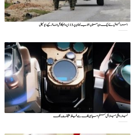
اسرائیل نے ایک دن میں جنوب لبنان پر 113 پروجیکٹائل فائر کیے: یونیفل
لیزر اینٹی میزائل سسٹم؛ سیاسی بلف سے فیلڈ حقیقت تک