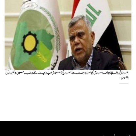
عراقی رہنما ہادی العامری کی مزاحمت سے امریکی سعودی جارحیت کے جواب میں تاخیر کی
اپیل