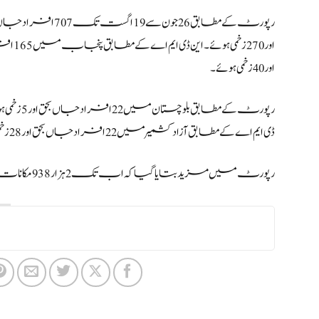
اور 40 زخمی ہوئے۔
ڈی ایم اے کے مطابق آزاد کشمیر میں 22 افراد جاں بحق اور 28 زخمی ہوئے جبکہ اسلام آباد میں 8 افراد جاں بحق اور 3 زخمی ہوئے۔
رپورٹ میں مزید بتایا گیا کہ اب تک 2 ہزار 938 مکانات کو نقصان پہنچا، ایک ہزار 108 مویشی سیلابی ریلوں کی نذر ہوئے۔