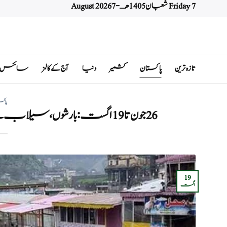
Friday 7 شعبان 1405 هـ - 7 August 2026
Ski
t
conten
تازہ ترین
پاکستان
کشمیر
دنیا
آج کے کالمز
سائنس اور 
پاکس
26 جون تا 19 اگست: بارشوں، سیلاب سے 707 افراد جاں بحق، 967 زخمی ہوئے
19
اگست