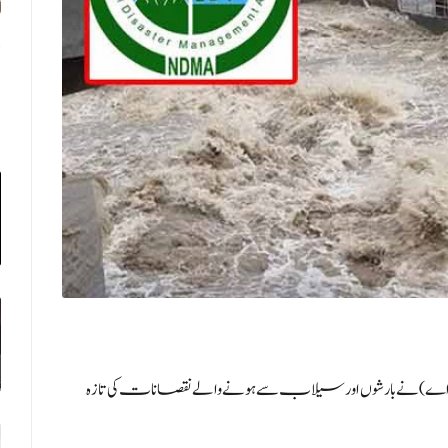
ایم اے) نے بارشوں اور سیلاب سے ہونے والے نقصانات کی تازہ