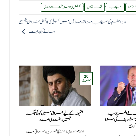
.
,
,
,
ونخوا
سیلاب
گلگت بلتستان
نیشنل ڈیزاسٹر مینجمنٹ اتھارٹی
وزیراعظم کی سیلاب متاثرہ علاقوں میں بجلی کی بلاتعطل فراہمی یقینی
بنانے کی ہدایت
14
20
مارچ
فروری
نے العزیزیہ
بعثیوں کے لیے عراق میں کوئی جگہ
ہم
ز شریف کی سزا
نہیں:مقتدی صدر
نشان
ر دی
?️ 20 فروری 2021سچ خبریں:عراقی صدر