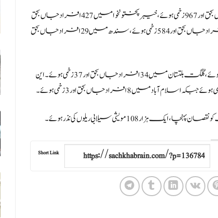
رپورٹ کے مطابق 26 جون سے 19 اگست تک 707 افراد جاں بحق اور 967 زخمی ہوئے، خیبر پختونخوا میں427 افراد جاں بحق
اور 270 زخمی ہوئے۔ این ڈی ایم اے کے مطابق پنجاب میں 165 افراد جاں بحق اور 584 زخمی ہوئے، سندھ میں 29 افراد جاں بحق
رپورٹ کے مطابق بلوچستان میں 22 افراد جاں بحق اور 5 زخمی ہوئے، گلگت بلتستان میں 34 افراد جاں بحق اور 37 زخمی ہوئے۔ این
Short Link