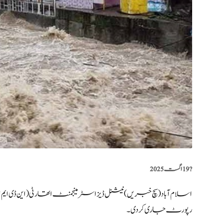
?️
19 اگست 2025
اسلام آباد (سچ خبریں) نیشنل ڈیزاسٹر مینجمنٹ اتھارٹی (این ڈی 
رپورٹ جاری کر دی۔