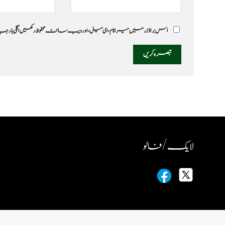
اس براؤزر میں میرا نام، ای میل، اور ویب سائٹ محفوظ رکھیں اگلی بار
لایک / فالو