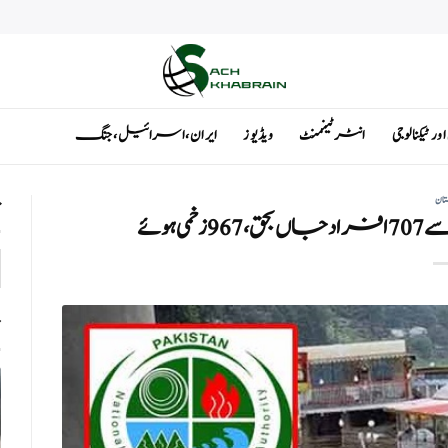
ٹیکنالوجی
انٹرٹینمنٹ
ویڈیوز
ایران ، اسرائیل ، جنگ
تان
ت
ت