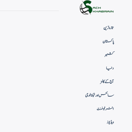
تازہ ترین
پاکستان
کشمیر
دنیا
آج کے کالمز
سائنس اور ٹیکنالوجی
انٹرٹینمنٹ
ویڈیوز