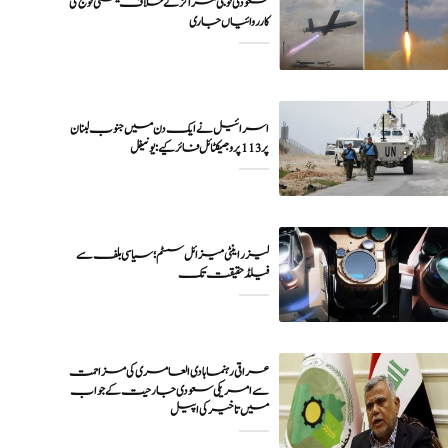
سعودی فوجی مراکز کے خلاف یمنی فوج کی
اسرائیل نے ایک دن میں جنوب لبنان
پر 113 پروجیکٹائل فائر کیے: یونیفل
لیزر اینٹی میزائل سسٹم؛ سیاسی بلف سے
فیلڈ حقیقت تک
عراقی رہنما ہادی العامری کی مزاحمت
سے امریکی سعودی جارحیت کے جواب
میں تاخیر کی اپیل