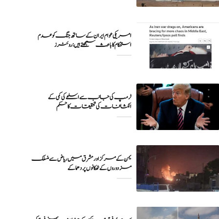
امریکی عوام ایران کے ساتھ جنگ کو عدم
ٹرمپ کی جانب سے اسلحے کی کمی کے
انکشافات کی تحقیقات کا حکم
یمن کے مرکز اور مشرق میں ریاض سے منسلک
مزدوروں کے ٹھکانوں پر دھماکے