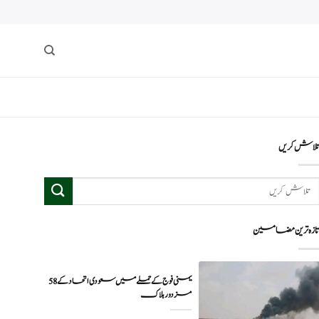
لاش کریں
ازہ ترین مضامین
یمنی فوج کے حملے میں سعودی اتحاد کے 58
مزدور ہلاک