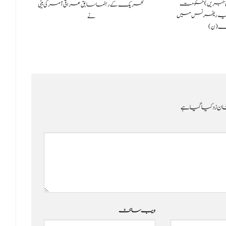
ر 2023لاہور: (سچ خبریں) حکومت
تحریک کے رہنما سابق عراقی آمر کی بیٹی
یہ ریفرنس میں
نے
گ (ن)
ن زد کیا گیا ہے
ویب‌ سائٹ