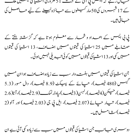
خیال رہے کہ ایس پی آئی کے تحت 51 ضروری اشیا کی قیمتیں ملک
کے 17 شہروں کی 50 مارکیٹوں سے جائزہ لینے کے لیے حاصل کی
جاتی ہیں۔
پی بی ایس کے اعداد و شمار سے معلوم ہوتا ہے کہ گزشتہ ہفتے کے
مقابلے میں 25 اشیا کی قیمتوں میں اضافہ، 13 اشیا کی قیمتوں
میں کمی اور 13 اشیا کی قیمتوں میں کوئی تبدیلی نہیں ہوئی۔
جن اشیا کی قیمتوں میں ہفتہ وار سب سے زیادہ اضافہ ہوا ان میں
گیس (480 فیصد)، چائے کے پیکٹ (8.9 فیصد)، دال مسور (5.3
فیصد)، چکن (4 فیصد)، لہسن (3 فیصد)، پاوڈر نمک (2.9 فیصد)، آٹا (2.6
فیصد)، تیار چائے (2.07 فیصد)، ایل پی جی (2.03 فیصد) اور آلو (2
فیصد) شامل ہیں۔
دوسری جانب جن اشیا کی قیمتوں میں سب سے زیادہ کمی آئی ہے ان