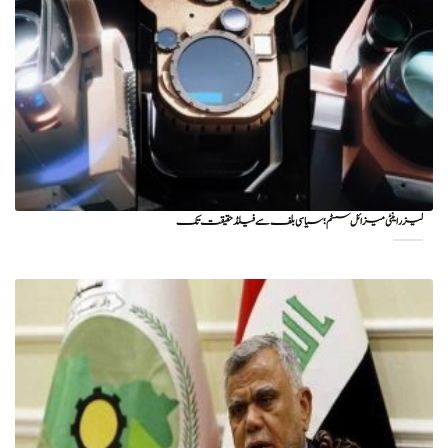
لیزر اینٹی میزائل سسٹم؛ سیاسی بلف سے فیلڈ حقیقت تک