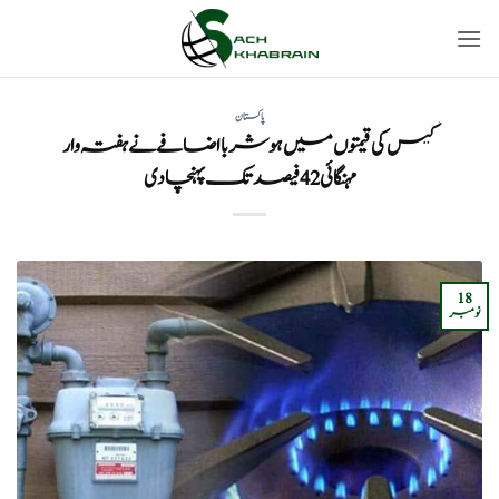
Ski
t
conten
پاکستان
گیس کی قیمتوں میں ہوشربا اضافے نے ہفتہ وار
مہنگائی 42 فیصد تک پہنچادی
18
نومبر