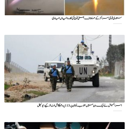
سعودی فوجی مراکز کے خلاف یمنی فوج کی کارروائیاں جاری
اسرائیل نے ایک دن میں جنوب لبنان پر 113 پروجیکٹائل فائر کیے: یونیفل