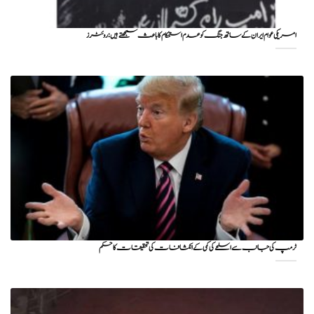
امریکی عوام ایران کے ساتھ جنگ کو عدم استحکام کا باعث سمجھتے ہیں: روئٹرز
ٹرمپ کی جانب سے اسلحے کی کمی کے انکشافات کی تحقیقات کا حکم