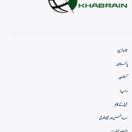
تازہ ترین
پاکستان
کشمیر
دنیا
آج کے کالمز
سائنس اور ٹیکنالوجی
انٹرٹینمنٹ