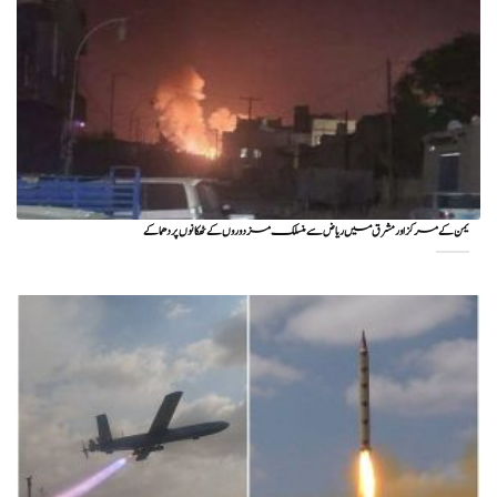
یمن کے مرکز اور مشرق میں ریاض سے منسلک مزدوروں کے ٹھکانوں پر دھماکے