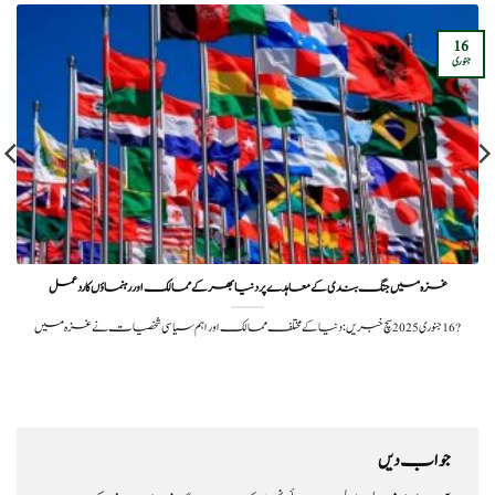
16
جنوری
غزہ میں جنگ بندی کے معاہدے پر دنیا بھر کے ممالک اور رہنماؤں کا ردعمل
?️ 16 جنوری 2025سچ خبریں:دنیا کے مختلف ممالک اور اہم سیاسی شخصیات نے غزہ میں
جواب دیں