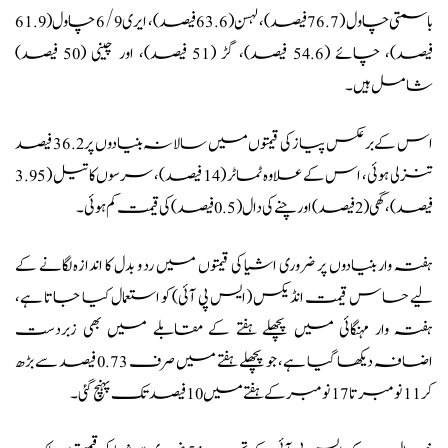
باسمتی چاول (76.7 فیصد)، لہسن (63.6 فیصد)، ایری 6/9 چاول (61.9
فیصد)، چائے (54.6 فیصد)، گڑ (51 فیصد)، اور چینی (50 فیصد)
شامل ہیں۔
اس کے برعکس پیاز کی قیمتوں میں سالانہ بنیادوں پر 36.2 فیصد
تنزلی ہوئی، اس کے علاوہ ٹماٹر (14 فیصد)، سرسوں کا تیل (3.95
فیصد)، گھی (2 فیصد) اور چنے کی دال (0.5 فیصد) کی قیمت کم ہوئی۔
ہفتہ وار بنیادوں پر ضروری اشیا کی قیمتوں میں رد و بدل کا اندازہ لگانے کے
لیے
حساس قیمت انڈیکس
(ایس پی آئی) کو استعمال کیا جاتا ہے،
ہفتہ وار مہنگائی میں پچھلے ہفتے کے مقابلے میں بھی زبردست
اضافہ دیکھا گیا ہے، جو پچھلے ہفتے میں صرف 0.73 فیصد سے بڑھ
کر 11 نومبر تا 17 نومبر کے ہفتے میں 10 فیصد تک پہنچ گئی۔