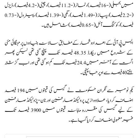
میں بجلی (-16 فیصد)، ٹماٹر (-11.2 فیصد)، چینی (-4.2 فیصد)، ڈیزل
(-2.2 فیصد)، پیاز (-1.49 فیصد)، گھی (-1.39 فیصد)، پیٹرول (-0.73
فیصد)، کوکنگ آئل (-0.65 فیصد) شامل ہیں۔
ایس پی آئی کے اعدادوشمار کے مطابق سالانہ بنیادوں پر مہنگائی مئی
کے شروع میں ریکارڈ 48.35 فیصد تک پہنچ گئی تھی لیکن پھر
اگست کے آخر میں 24.4 فیصد تک کم ہو گئی تھی اور اب گزشتہ
ہفتے 40 فیصد سے اوپر جا پہنچی۔
یکم نومبر سے نگران حکومت نے گیس کی قیمتوں میں 194 فیصد
اضافہ کردیا، علاوہ ازیں پروٹیکٹڈ صارفین اور نان-پڑوٹیکٹڈ صارفین
کے لیے گیس کی مقررہ ماہانہ قیمتوں میں 3900 فیصد تک
غیرمعمولی اضافہ کردیا گیا ہے۔