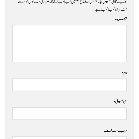
آپ کا ای میل ایڈریس شائع نہیں کیا جائے گا۔
ضروری خانوں کو
*
سے
نشان زد کیا گیا ہے
تبصرہ
*
نام
*
ای میل
*
ویب‌ سائٹ