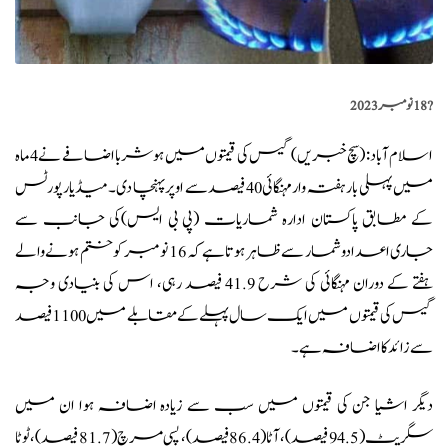
?️
18 نومبر 2023
اسلام آباد: (
سچ خبریں
) گیس کی قیمتوں میں ہوشربا اضافے نے 4 ماہ
میں پہلی بار ہفتہ وار مہنگائی 40 فیصد سے اوپر پہنچا دی۔میڈیا رپورٹس
کے مطابق پاکستان ادارہ شماریات (پی بی ایس)کی جانب سے
جاری اعدادوشمار سے ظاہر ہوتا ہے کہ 16 نومبر کو ختم ہونے والے
ہفتے کے دوران مہنگائی کی شرح 41.9 فیصد رہی، اس کی بنیادی وجہ
گیس کی قیمتوں میں ایک سال پہلے کے مقابلے میں 1100 فیصد
سے زائد کا اضافہ ہے۔
دیگر اشیا جن کی قیمتوں میں سب سے زیادہ اضافہ ہوا ان میں
سگریٹ (94.5 فیصد)، آٹا (86.4 فیصد)، پسی مرچ (81.7 فیصد)، ٹوٹا