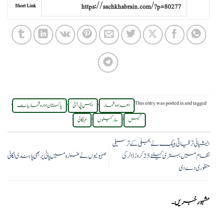
Short Link
,
,
,
This entry was posted in
and tagged
اعدادوشمار
ایس پی آئی
پاکستان ادارہ شماریات
.
,
,
گیس
مارکیٹوں
مہنگائی
ایشیائی ترقیاتی بینک نے بجلی کے ترسیلی
نظام میں بہتری کیلئے 25 کروڑ ڈالر کی
صہیونیوں نے غزہ میں پانی پر بھی پابندی لگائی
منظوری دے دی
مشہور خبریں۔