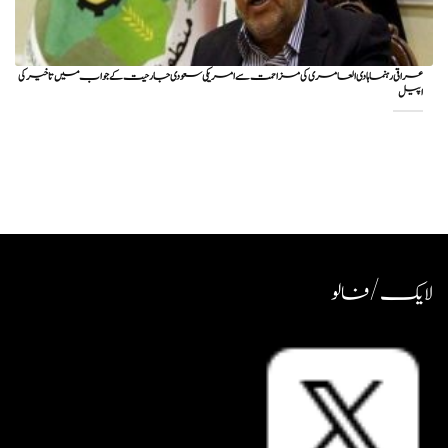
عراقی رہنما ہادی العامری کی مزاحمت سے امریکی سعودی جارحیت کے جواب میں تاخیر کی
اپیل
لایک / فالو