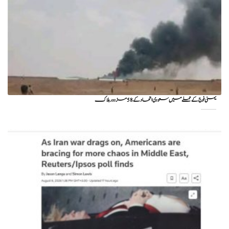
یمنی فوج کے حملے میں سعودی اتحاد کے 58 مزدور ہلاک