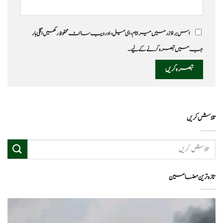
اس براؤزر میں میرا نام، ای میل، اور ویب سائٹ محفوظ رکھیں اگلی بار
جب میں تبصرہ کرنے کےلیے۔
تلاش کریں
تازہ ترین مضامین