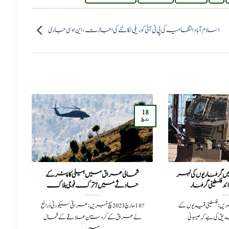
اسلام آباد انتظامیہ کی پی ٹی آئی کو ریلی نکالنے کی اجازت، این او سی جاری
28
18
جون
مارچ
رفتاریوں کی لہر
شمالی عراق میں ہیلی کاپٹر کے
ایر
حادثے میں 7 ترک فوجی ہلاک
ی 2026سچ خبریں:فلسطینی قیدیوں کے
?️ 18 مارچ 2023سچ خبریں:عراقی سیکورٹی ذرائع
 کی ہے کہ صیہونی
نے عراق کے کردستان علاقے کے شمال
مذ
میں