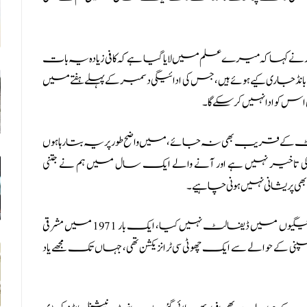
ار نے کہ
ا کہ میرے علم میں لایا گیا ہے کہ کافی زیادہ یہ بات
 جاری کیے ہوئے ہیں، جس کی ادائیگی دسمبر کے پہلے ہفتے میں
 کو ادا نہیں کرسکے گا۔
فالٹ کے قریب بھی نہ جائے، میں واضح طور پر یہ بتا رہا ہوں
 کی تاخیر نہیں ہے اور آنے والے ایک سال میں ہم نے جتنی
 بھی پریشانی نہیں ہونی چاہیے۔
انہوں نے کہا کہ اللہ کے فضل سے پاکستان نے کبھی بین الاقوامی ادائیگیوں میں ڈیفالٹ نہیں کیا، ایک بار 1971 میں مشرقی
ے حوالے سے ایک چھوٹی سی ٹرانزیکشن تھی، جہاں تک مجھے یاد