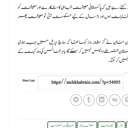
ے رہے ہیں کہ پاکستانی معیشت تباہی کا شکار ہے اور معیشت کو
مزید تباہی سے بچانے کا راستہ ہے کہ صاف اور شفاف انتخابات ہوں اور 5 سال کے لیے حکومت آئی تو معیشت پھر
نے گزشتہ روز کہا تھا کہ مارچ اپریل میں جب ہماری
د چانس تھا کہ پاکستان قرضے واپس نہیں کرسکے گا، باہر فنانس کی مارکیٹ کے
Short Link
.
,
,
,
,
ڈالر
ڈیفالٹ
سکوک بانڈ
وفاقی وزیر خزانہ