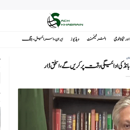
ٹیکنالوجی
انٹرٹینمنٹ
ویڈیوز
ایران ، اسرائیل ، جنگ
تان
ت
ادائیگی وقت پر کریں گے، اسحٰق ڈار
ت