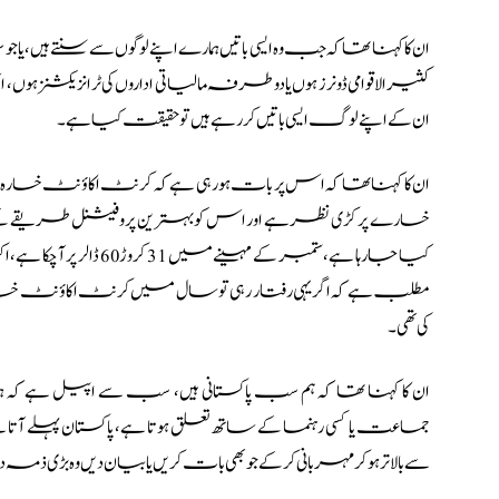
ان کا کہنا تھا کہ جب وہ ایسی باتیں ہمارے اپنے لوگوں سے سنتے ہیں، ی
کثیر الاقوامی ڈونرز ہوں یا دوطرفہ مالیاتی اداروں کی ٹرانزیکشنز
ان کے اپنے لوگ ایسی باتیں کررہے ہیں تو حقیقت کیا ہے۔
ان کا کہنا تھا کہ اس پر بات ہو رہی ہے کہ کرنٹ اکاؤنٹ خسارہ
خسارے پر کڑی نظر ہے اور اس کو بہترین پروفیشنل طریقے کے س
کی تھی۔
ان کا کہنا تھا کہ ہم سب پاکستانی ہیں، سب سے اپیل ہے ک
جماعت یا کسی رہنما کے ساتھ تعلق ہوتا ہے، پاکستان پہلے آ
سے بالاتر ہو کر مہربانی کرکے جو بھی بات کریں یا بیان دیں وہ بڑی ذم