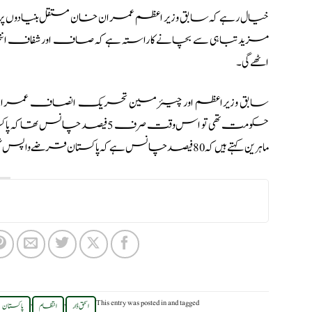
خیال رہے کہ سابق وزیر اعظم عمران خان مستقل بنیادوں پر کہت
اٹھے گی۔
سابق وزیراعظم اور چیئرمین تحریک انصاف عمران خان 
حکومت تھی تو اس وقت صرف 5 فیص
ماہرین کہتے ہیں کہ 80 فیصد چانس ہے کہ پاکستان قرضے واپس نہیں کرسکتا۔
,
,
This entry was posted in
and tagged
اسحق ڈار
انتظام
پاکستان