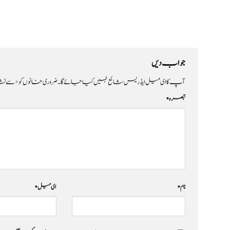
جواب دیں
آپ کا ای میل ایڈریس شائع نہیں کیا جائے گا۔
ضروری خانوں کو
*
سے نشا
تبصرہ
*
نام
*
ای میل
*