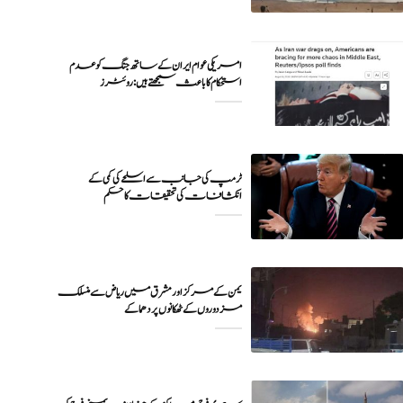
امریکی عوام ایران کے ساتھ جنگ کو عدم
ٹرمپ کی جانب سے اسلحے کی کمی کے
انکشافات کی تحقیقات کا حکم
یمن کے مرکز اور مشرق میں ریاض سے منسلک
مزدوروں کے ٹھکانوں پر دھماکے