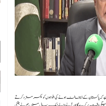
ے کہ پاکستان کے ڈیفالٹ ہونے کی افواہوں کو یکسر مسترد کرتے
ئیگی وقت پر کرے گا اور آنے والے ایک سال میں ہم نے جتنی