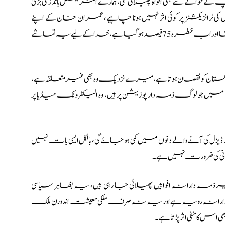
الے سے بھی افواہ پھیلائی گئی، ہمارے انٹرنیشنل بانڈز کی بڑی
ہے، اس کی ٹرانزیکشنز پر کوئی اثر نہیں ہونا چاہیے، عمران خان کے اپنے
عزائم ہیں، اس حوالے سے ایک بار بنا دی کہ پھر اتنے فیصد تھا اور اب خطرہ 75 فیصد ہو گیا ہے، خدا کےلیے یہ تماشے
ستان کو نقصان ہوتا ہے، میرے نزدیک وہ بھی غیر متعلقہ ہے،
 میں جو لوگ ذمہ دار پوزیشن پر ہیں، وہ الیکٹرونک میڈیا پر
یزل کی آنے والے دنوں میں کمی ہو جائے گی، بالکل ایسی بات نہیں
انی کی ضرورت نہیں ہے۔
ر غیرذمہ دارانہ افواہیں پھیلائی جا رہی ہیں، یہ بظاہر سیاسی
 دارانہ رویہ ہے اور یہ نہ صرف ملکی معیشت اندورن ملک
اس کا منفی اثر پڑتا ہے۔