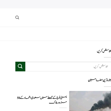
لاش کریں
ازہ ترین مضامین
یمنی فوج کے حملے میں سعودی اتحاد کے 58
مزدور ہلاک