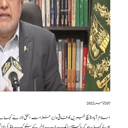
?️
20 نومبر 2022
اسلام آباد:(
سچ خبریں
) وفاقی وزیر خزانہ اسحٰق ڈار نے کہا ہ
ہوئے کہا ہے کہ پاکستان ایک ارب ڈالر کے سکوک بانڈ کی ادا