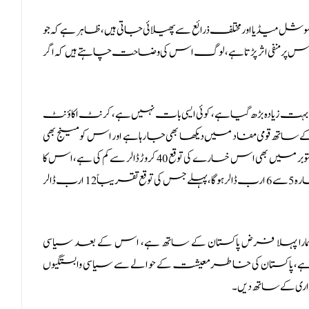
ا جو سوشل میڈیا اور مختلف ذرائع سے پھیلائی جاتی ہیں، ظاہر ہے کہ جو
 ہوں، اس پر منفی اثر پڑتا ہے، لوگ اس کی وضاحت چاہتے ہیں کہ اگر
 بہت زیادہ بڑھ گیا ہے، کوئی ایسی بات نہیں ہے، کرنٹ اکاؤنٹ
اتھ قومی مفاد میں دیکھا بھی جا رہا ہے اور اس کو مینج بھی
کیا جا رہا ہے، ستمبر کے مہینے میں 31 کروڑ 60 ڈالر پر آچکا ہے، اکتوبر میں بھی اس خسارے کی توقع 40 کروڑ ڈالر سے کم کی ہے، اس کا
مطلب ہے کہ اگر یہی رفتار رہی تو سال میں کرنٹ اکاؤنٹ خسارہ 5 سے 6 ارب ڈالر ہو گا، پہلے جس کی توقع تقریباً 12 ارب ڈالر
ہ ہمارا پہلا فرض پاکستان کے ساتھ ہے، اس کے بعد سیاسی
تا ہے، پاکستان کی خاطر معیشت کے حوالے سے سیاسی وابستگیوں
ہ داری کے ساتھ دیں۔