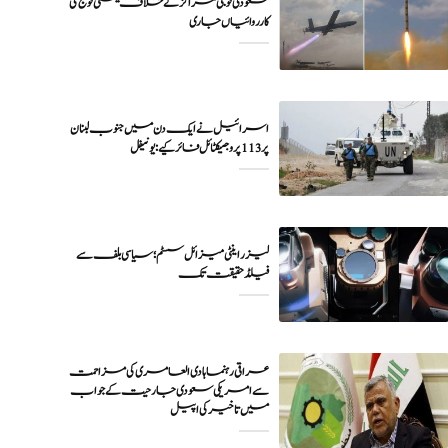
سعودی فوجی مراکز کے خلاف یمنی فوج کی
اسرائیل نے ایک دن میں جنوب لبنان
پر 113 پروجیکٹائل فائر کیے: یونیفل
لیزر اینٹی میزائل سسٹم؛ سیاسی بلف سے
فیلڈ حقیقت تک
عراقی رہنما ہادی العامری کی مزاحمت
سے امریکی سعودی جارحیت کے جواب
میں تاخیر کی اپیل