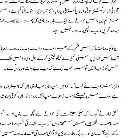
انہوں نے کہا کہ چند دن قبل پاکستان کریڈٹ ڈیفالٹ سواپ کے حو
چھوٹی ٹرانزیکشنز ہوتی ہیں، پاکستانی یورو بانڈ کا لین دین انتہائی کم 
بند کریں، یہ اچھی بات نہیں ہے۔
ان کا کہنا تھا کہ اس قسم کے غیر ذمہ دارانہ بیانات سے پاک
قیاس آرائی پر مبنی کسی نے کیلکولیشن کرکے ڈال دی، اس ملک
اس کو پھیلائیں تو میرا خیال ہے کہ یہ بے پناہ زیادتی ہے۔
وزیر خزانہ نے کہا کہ افواہیں پھیلائی جارہی ہیں کہ پیٹرول اور ڈ
ہے، ملک میں جتنے ذخائر ہونے چاہییں وہ موجود ہیں، کوئی پریش
اسحٰق ڈار نے کہا کہ ملکی معیشت کی حوالے سے کچھ بے بنیاد او
مقاصد لگتے ہیں، میں سمجھتا ہوں کہ یہ انتہائی غیر ذمہ
کے لیے نقصان دہ ہے بلکہ ہمارے بین الاقوامی معاشی تعلقات میں بھی 