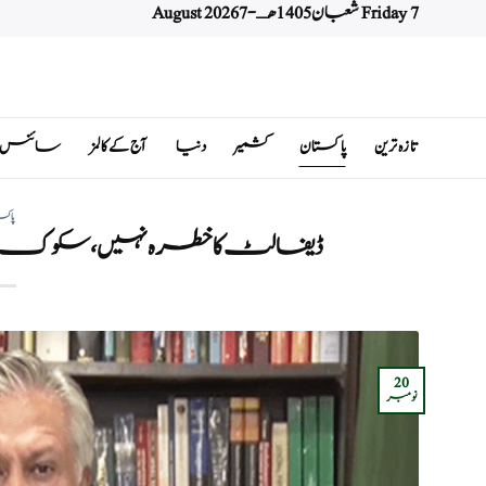
Friday 7 شعبان 1405 هـ - 7 August 2026
Ski
t
conten
تازہ ترین
پاکستان
کشمیر
دنیا
آج کے کالمز
سائنس اور 
پاکس
ڈیفالٹ کا خطرہ نہیں، سکوک بانڈ کی 
20
نومبر