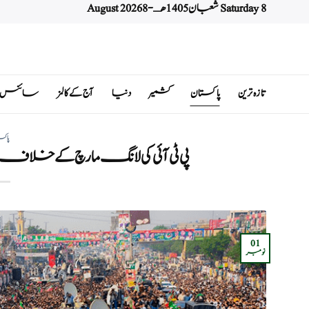
Saturday 8 شعبان 1405 هـ - 8 August 2026
Ski
t
conten
تازہ ترین
پاکستان
کشمیر
دنیا
آج کے کالمز
سائنس اور 
پاکس
پی ٹی آئی کی لانگ مارچ کے خلاف 
01
نومبر