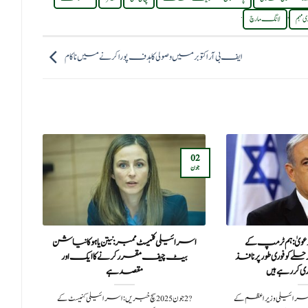
.
,
 مہم
لانگ مارچ
ایف بی آر اکتوبر میں وصولی کا ہدف پورا کرنے میں ناکام
30
02
جون
جون
 دعویٰ: ہم ٹرمپ کے
اسرائیلی کنیسٹ ممبر: نیتن یاہو کا نیا شن
قر
کو فوری طور پر نافذ
بیٹ چیف مقرر کرنے کا ایک اور
 کر رہے ہیں
مقصد ہے
فرا
سچ خبرین: اسرائیلی وزیر اعظم کے
?️ 2 جون 2025سچ خبریں: اسرائیلی کنیسٹ کے