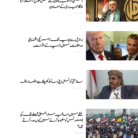
دشمن کو جنوب لبنان سے مکمل طور پر انخلاء کرنا
ہوگا: نبیہ بری کے معاون
برازیل سے یورپ تک؛ امریکی انتخابی
خطے میں حالیہ مزاحمتی حملے ملک کی
ڈیٹرنس کو مضبوط کرنے میں کیوں مدد کرتے
ہیں؟