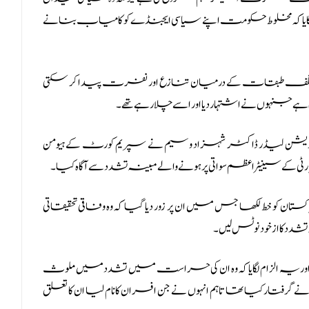
لزام لگایا کہ مخلوط حکومت اپنے سیاسی ایجنڈے کو کامیاب بنانے
ے مختلف طبقات کے درمیان تنازع اور نفرت پیدا کر سکتی
 ہے جنہوں نے اشتہار دیا اور اسے چلا رہے تھے۔
شن لیڈر ڈاکٹر شہزاد وسیم نے سپریم کورٹ کے ہیومن
ی کے سینیٹر اعظم سواتی پر ہونے والے مبینہ تشدد سے آگاہ کیا۔
تان کو خط لکھا جس میں ان پر زور دیا گیا کہ وہ وفاقی تحقیقاتی
د کا ازخود نوٹس لیں۔
لیا اور یہ الزام لگایا کہ وہ ان کی حراست میں تشدد میں ملوث
رفتار کیا تھا تاہم انہوں نے جن افسران کا نام لیا ان کا تعلق