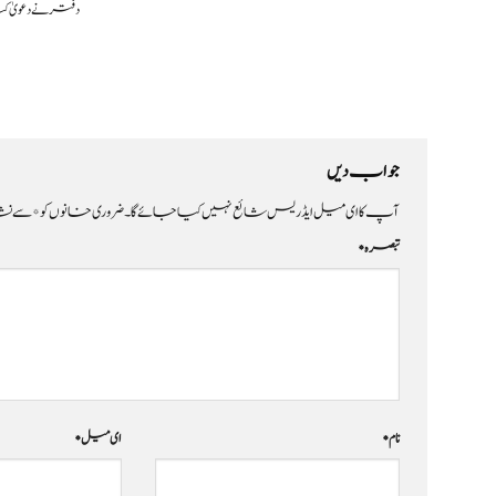
دفتر نے دعویٰ 
جواب دیں
آپ کا ای میل ایڈریس شائع نہیں کیا جائے گا۔
ضروری خانوں کو
*
سے نشا
تبصرہ
*
نام
*
ای میل
*