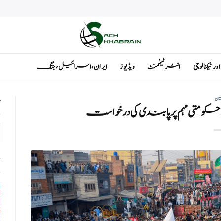
ٹیکنالوجی
انٹرٹینمنٹ
ویڈیوز
ایران ، اسرائیل ، جنگ
تان
ت
حکومتی مہم پر پابندی کی درخواست
ت