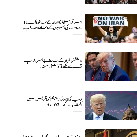
11 امریکی سینیٹرز کا ایران کے ساتھ جنگ
واشنگٹن تهران کے سامنے بے بس؛ ٹرمپ
جنگ سے نکلنے کی کوشش میں
ٹرمپ کی لا پروائی؛ ریپبلکنز کو کانگریس میں
اکثریت کھونے کا خدشہ