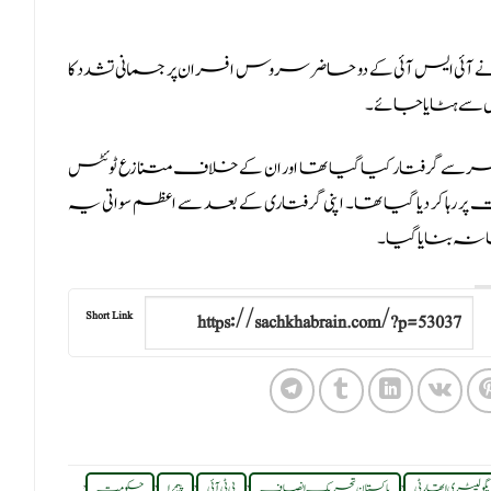
ی ایس آئی کے دو حاضر سروس افسران پر جسمانی تشدد کا
عہدوں سے ہٹایا جائے۔
ے گھر سے گرفتار کیا گیا تھا اور ان کے خلاف متنازع ٹوئٹس
رہا کر دیا گیا تھا۔ اپنی گرفتاری کے بعد سے اعظم سواتی یہ
شانہ بنایا گیا۔
Short Link
,
,
,
,
,
یگولیٹری اتھارٹی
پاکستان تحریک انصاف
پی ٹی آئی
پیمرا
حکومت