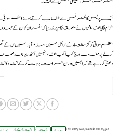
انٹر سروسز انٹیلی جنس سے تھا۔
ایک پریس کانفرنس سے خطاب کرتے ہوئے اعظم سواتی نے آئ
الزام لگایا تھا، انہوں نے متعلقہ حکام پر زور دیا کہ افسران کو ان کے 
اعظم سواتی کو گزشتہ ماہ کے اوائل میں اسلام آباد میں ان ک
کرنے پر مقدمہ درج کیا گیا تھا، انہیں آٹھ دن بعد ضمانت پر 
دعویٰ کر رہے تھے کہ انہیں دوران حراست برہنہ کر کے تشدد کا ن
,
,
This entry was posted in
and tagged
پابندی
پاکستان
پاکستان الیکٹرانک میڈیا ر