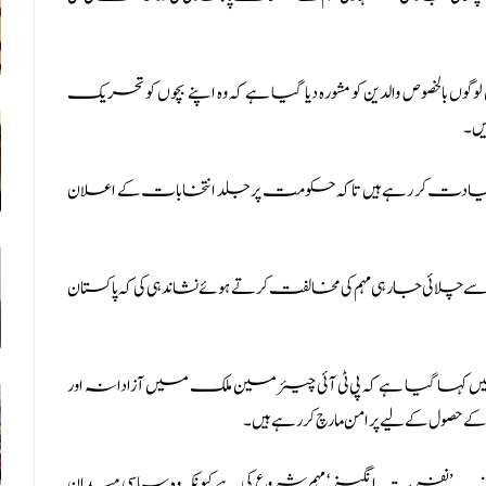
وں بالخصوص والدین کو مشورہ دیا گیا ہے کہ وہ اپنے بچوں کو تحریک
ں۔
 قیادت کر رہے ہیں تاکہ حکومت پر جلد انتخابات کے اعلان
ے چلائی جا رہی مہم کی مخالفت کرتے ہوئے نشاندہی کی کہ پاکستان
خط میں کہا گیا ہے کہ پی ٹی آئی چیئرمین ملک میں آزادانہ اور
صول کے لیے پرامن مارچ کر رہے ہیں۔
ے خلاف ’نفرت انگیز‘ مہم شروع کی ہے کیونکہ وہ سیاسی میدان