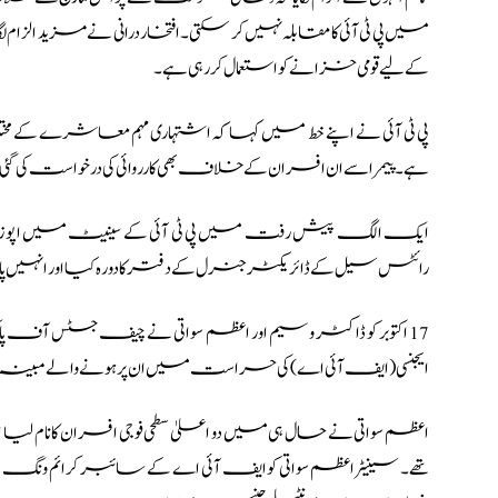
میں پی ٹی آئی کا مقابلہ نہیں کر سکتی۔ افتخار درانی نے مزید ا
کے لیے قومی خزانے کو استعمال کر رہی ہے۔
پی ٹی آئی نے اپنے خط میں کہا کہ اشتہاری مہم معاشرے ک
ہے۔ پیمرا سے ان افسران کے خلاف بھی کارروائی کی درخواست کی گئی
ایک الگ پیش رفت میں پی ٹی آئی کے سینیٹ میں اپوزی
رائٹس سیل کے ڈائریکٹر جنرل کے دفتر کا دورہ کیا اور انہیں پارٹ
17 اکتوبر کو ڈاکٹر وسیم اور اعظم سواتی نے چیف جسٹس آف پاکس
ایجنسی (ایف آئی اے) کی حراست میں ان پر ہونے والے مبینہ تشد
اعظم سواتی نے حال ہی میں دو اعلیٰ سطحی فوجی افسران کا نام 
تھے۔ سینیٹر اعظم سواتی کو ایف آئی اے کے سائبر کرائم ونگ نے گ