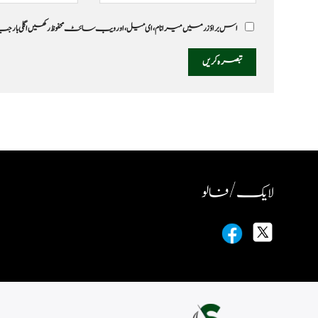
اس براؤزر میں میرا نام، ای میل، اور ویب سائٹ محفوظ رکھیں اگلی بار
لایک / فالو