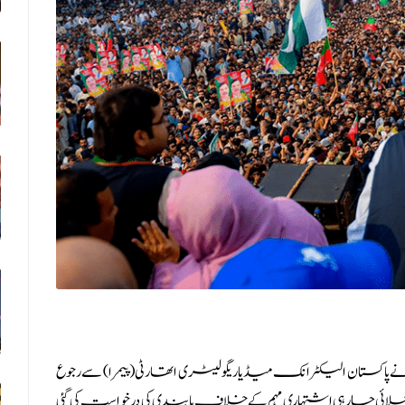
اکستان الیکٹرانک میڈیا ریگولیٹری اتھارٹی (پیمرا) سے رجوع
جارہی اشتہاری مہم کے خلاف پابندی کی درخواست کی گئی