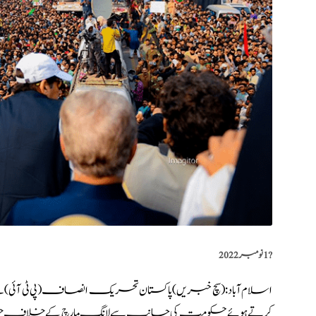
?️
1 نومبر 2022
اسلام آباد:(
سچ خبریں
) پاکستان تحریک انصاف(پی ٹی آئی) نے پ
کرتے ہوئے حکومت کی جانب سے لانگ مارچ کے خلاف چلائی 