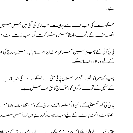
ہے۔
حکومت کی جانب سے ہدایت جاری کی گئی ہیں جس
میں لوگ
انصاف کے لانگ مارچ میں شرکت کی اجازت نہ دی
پی ٹی آئی کے چیئرمین عمران خان اسلام آباد میں مارچ کی
کے لیے دباؤ ڈالا جا سکے۔
پیر کو پیمرا کو لکھے گئے خط میں پی ٹی آئی نے حکومت کی جانب س
کے آئین کے تحت لوگوں کو احتجاج کا حق حاصل ہے۔
پارٹی کی کور کمیٹی کے رکن ڈاکٹر افتخار درانی کے دستخط شدہ 
منصفانہ انتخابات کے لیے جدوجہد کر رہے ہیں اور اس مقصد کے ح
تاہم انہوں نے الزام لگایا کہ وفاقی حکومت نے پرامن مارچ ک