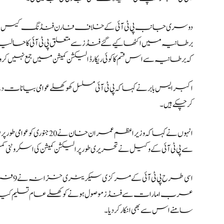
دوسری جانب پی ٹی آئی کے خلاف فارن فنڈنگ کیس دائر کرن
برطانیہ میں اکٹھا کیے گئے فنڈز سے متعلق پی ٹی آئی کا حالیہ
کہ برطانیہ سے اس قسم کا کوئی ریکارڈ الیکشن کمیشن میں جمع نہیں کرو
اکبر ایس بابر نے کہا کہ پی ٹی آئی مسلسل کھوکھلے عوامی بیانات دے
کرچکے ہیں۔
انہوں نے کہا کہ وزیراعظم
سے پی ٹی آئی کے وکیل نے تحریری طور پر الیکشن کمیشن کی اسکروٹنی کمیٹی کے سامنے 2 فر
سامنے اس سے بھی انکار کردیا۔