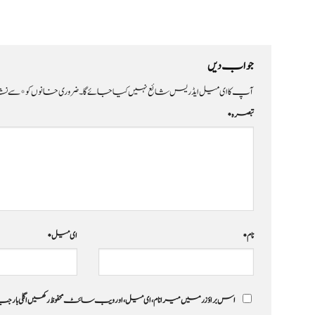
جواب دیں
آپ کا ای میل ایڈریس شائع نہیں کیا جائے گا۔
ضروری خانوں کو
*
سے نشا
تبصرہ
*
نام
*
ای میل
*
اس براؤزر میں میرا نام، ای میل، اور ویب سائٹ محفوظ رکھیں اگلی بار