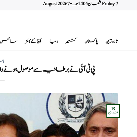
Friday 7 شعبان 1405 هـ - 7 August 2026
Ski
t
conten
تازہ ترین
پاکستان
کشمیر
دنیا
آج کے کالمز
سائنس اور 
پاکس
پی ٹی آئی نے برطانیہ سے موصول ہونے 
19
فروری