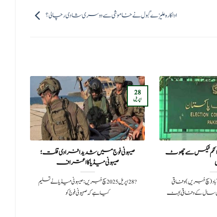
اداکارہ علیزے گبول نے خاموشی سے دوسری شادی رچا لی؟
29
28
اپریل
ستمبر
نکم ٹیکس سے چھوٹ
صیہونی فوج میں شدید افرادی قلت؛
کیا 
ی
صیہونی میڈیا کا اعتراف
202اسلام آباد(سچ خبریں) وفاقی
?️ 28 اپریل 2025 سچ خبریں:صیہونی میڈیا نے تسلیم
 سال کے وفاقی بجٹ
کیا ہے کہ صہیونی فوج کو
طرف