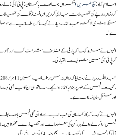
اسلام آباد (
سچ خبریں)
حکمراں جماعت پاکستان (پی ٹی آئی) نے ر
کروڑوں روپے کی تفصیلات جاری
کردیں
ہیں فنڈنگ کی تفصیلات ج
ہے’۔
انہوں نے مزید کہا کہ پارٹی کے خلاف شرمناک اور جھوٹے پروپیگ
کر پی ٹی آئی میں شمولیت اختیار کی۔
ع
رکنیت فیس کے طور پر 68 پاؤنڈز ادا کیے۔ساتھ ہی ان
اور مستقل مالی ذریعہ ہے۔
انہوں نے کہا کہ کارکنان کی جانب سے ادا کی گئی فیس باضابطہ 
فیس ادا کرنے والے ہر رکن کی معلومات اور تفصیلات محفوظ ہیں
آئی کی ممبر شپ کی تفصیلات بھی جاری کی جائیں گی۔