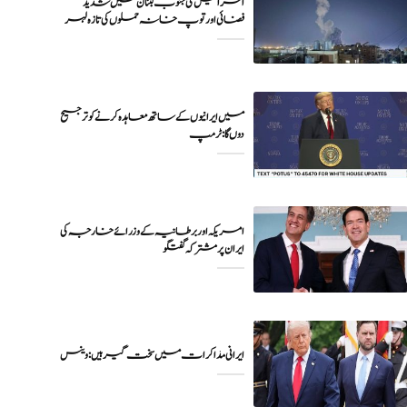
اسرائیل کی جنوب لبنان میں شدید
فضائی اور توپ خانہ حملوں کی تازہ لہر
میں ایرانیوں کے ساتھ معاہدہ کرنے کو ترجیح
دوں گا : ٹرمپ
امریکہ اور برطانیہ کے وزرائے خارجہ کی
ایران پر مشترکہ گفتگو
ایرانی مذاکرات میں سخت گیر ہیں: وینس