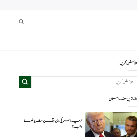
لاش کریں
ازہ ترین مضامین
ٹرمپ امریکی وزیر جنگ پر شدید غصہ؛
وجہ ؟