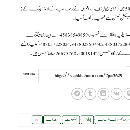
اکبر ایس بابر کا کہنا تھا کہ پی ٹی ائی کے بینک اکاؤنٹس کے ساتھ 50 بین الاقوامی چیپٹرز ہیں، اور انہوں نے برطانیہ کے لائڈز بینک کے 2
ان کا کہنا تھا کہ پی ٹی آئی کے انٹرنیشنل بینک اکاؤنٹس میں آسٹریلیا کا اکاؤنٹ نمبر: 45838549859، اے این زی بینکنگ
گروپ لمیٹڈ یو ایس اے بینک آف امریکا کے اکاؤنٹس: 488037228011، 488028507602 اور 488037228024، کینیڈا کے
Short Link
.
,
,
,
,
کستان تحریک انصاف
پی ٹی آئی
حکومت
فنڈنگ
کرورڑ