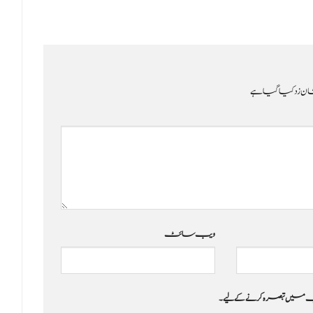
ن زد کیا گیا ہے
ویب‌ سائٹ
 جب میں تبصرہ کرنے کےلیے۔