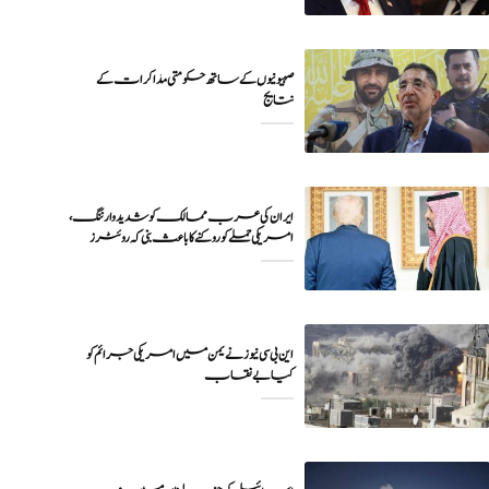
صہیونیوں کے ساتھ حکومتی مذاکرات کے
نتایج
ایران کی عرب ممالک کو شدید وارننگ،
امریکی حملے کو روکنے کا باعث بنی کہ روئٹرز
این بی سی نیوز نے یمن میں امریکی جرائم کو