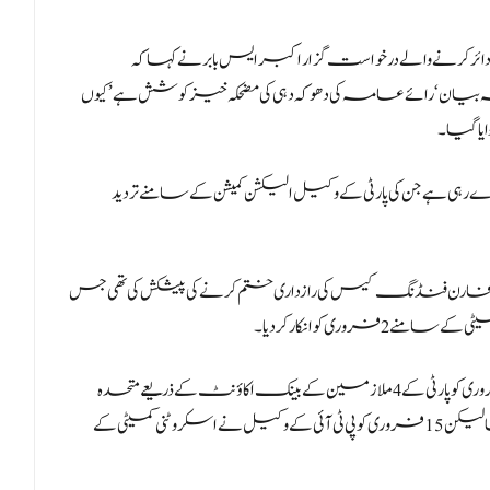
ے والے درخواست گزار اکبر ایس بابر نے کہا کہ
 بیان ‘رائے عامہ کی دھوکہ دہی کی مضحکہ خیز کوشش ہے’ کیوں
ایا گیا۔
 رہی ہے جن کی پارٹی کے وکیل الیکشن کمیشن کے سامنے تردید
 عمران خان نے 20 جنوری کو عوامی طور پر فارن فنڈنگ کیس کی رازداری ختم کرنے کی پیشکش کی تھی جس
وری کو انکار کردیا۔
اسی طرح پی ٹی آئی کے مرکزی سیکریٹری خزانہ نے 9 فروری کو پارٹی کے 4 ملازمین کے بینک اکاؤنٹ کے ذریعے متحدہ
عرب امارات سے فنڈز موصول ہونے کو کھلے عام تسلیم کیا لیکن 15 فروری کو پی ٹی آئی کے وکیل نے اسکروٹنی کمیٹی کے