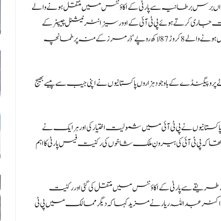
واں برس برطانیہ سے پارٹی کے اکاؤنٹس میں منتقل ہونے والے
اری کرتے ہوئے پی ٹی آئی کے اوورسیز انٹرنیشنل چیپٹرکے
سیکریٹری ڈاکٹر عبداللہ ریار نے کہا کہ برطانیہ سے موصول ہونے والے 8 کروڑ 87 لاکھ روپے ‘ڈرمرز کے منہ پر طمانچہ
نڈے کے باوجود ہزاروں پاکستانیوں نے اپنی جیب سے پیسے بھیج
بداللہ ریار نے بتایا کہ رواں برس برطانیہ میں 11 ہزار 208 پاکستانیوں نے پی ٹی آئی میں شمولیت اختیار کی اور ہر ایک نے
 کا یہ بھی کہنا تھا کہ پی ٹی آئی کی بیرونِ ملک شاخوں کی رکنیت فیس پارٹی کا اہم
طریقے سے پارٹی کے اکاؤنٹس میں منتقل کی گئی اور رکنیت
۔ڈاکٹر عبداللہ ریار نے مزید کہا کہ دیگر ممالک میں پی ٹی