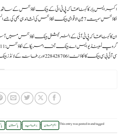
اکاؤنٹس سمیت 7 بین الاقوامی بینک اکاؤنٹس کی نشاندہی بھی کی جسے الیکشن کمیشن سے خفیہ رکھا گیا۔
سی آئی بی سی بینک کا اکاؤنٹ : 228428706 اور برطانہ کے لائڈز بینک کے 2 اکاؤنٹس 00191424 اور 26675768 شامل ہیں۔
,
,
,
This entry was posted in
and tagged
اہم اعلان
برطانیہ
پاکستان
پا