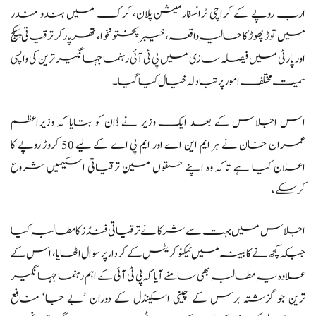
ارب روپے کے کراچی ٹرانسفارمیشن پلان، کرک میں ہندو مندر
میں توڑ پھوڑ کا حالیہ واقعہ، خیبرپختونخوا، تھرپارکر ترقیاتی پیکج
اور پارٹی میں فیصلہ سازی میں پی ٹی آئی رہنما جہانگیر ترین کی واپسی
سمیت مختلف امور پر تبادلہ خیال کیا گیا۔
اس اجلاس کے بعد ایک وزیر نے ڈان کو بتایا کہ وزیراعظم
عمران خان نے ہر ایم این اے اور ایم پی اے کے لیے 50 کروڑ روپے کا
اعلان کیا ہے تاکہ وہ اپنے حلقوں مین ترقیاتی اسکیمیں شروع
کرسکے،
اجلاس میں بہت سے شرکا نے ترقیاتی فنڈز کا مطالبہ کیا
جبکہ کچھ نے کابینہ میں ٹیکنوکریٹس کے کردار پر سوال اٹھایا، اس کے
علاوہ یہ مطالبہ بھی سامنے آیا کہ پی ٹی آئی کے اہم رہنما جہانگیر
ترین جو گزشتہ برس کے چینی اسکینڈل کے دوران ’بے جا‘ منافع