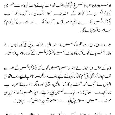
ادھر دوران اجلاس پی ٹی آئی رہنما نورعالم نے وفاقی کابینہ میں
ٹیکنوکریٹس کے کردار کے خلاف آواز اٹھائی اور کہا کہ ’یہ
ٹیکنوکریٹس ایک دن چلے جائیں گے اور منتخب نمائندوں کو عوام کا
سامنا کرنا پڑے گا‘۔
بعد ازاں ڈان سے گفتگو میں نور عالم نے تصدیق کی کہ انہوں نے
وزیراعظم سے کہا کہ وہ کابینہ میں ٹیکنوکریٹس کے کردار کا جائزہ لیں۔
ان کے مطابق انہوں نے اجلاس میں کہا کہ ٹیکنوکریٹس کے علاوہ
تمام وزرا کو بھی انکی ’کم‘ کارکردگی کے لیے ذمہ دار ٹھہرانا چاہیے، ساتھ ہی
انہوں نے کہا کہ ’گندم کا آٹا، دالیں، چینی اور دیگر اشیائے ضروریہ
(مارکیٹ میں) دستیاب نہیں ہیں جبکہ وزیراعظم کے مشیران
معیشت میں استحکام کی ایک خوشنما تصویر پیش کر رہے ہیں‘۔