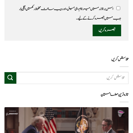
اس براؤزر میں میرا نام، ای میل، اور ویب سائٹ محفوظ رکھیں اگلی بار
جب میں تبصرہ کرنے کےلیے۔
تلاش کریں
تازہ ترین مضامین