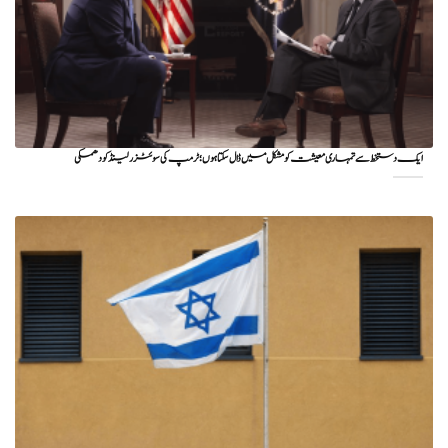
ایک دستخط سے تمہاری معیشت کو مشکل میں ڈال سکتا ہوں؛ ٹرمپ کی سوئٹزرلینڈ کو دھمکی