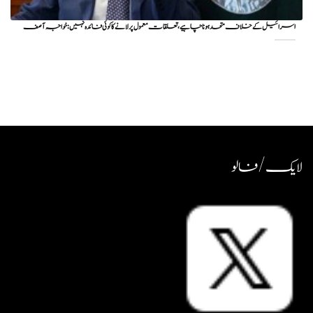
اسرائیل کے خلاف متحد ہونا چاہیے، تعلقات معمول پر لانے کا کوئی فائدہ نہیں: خواجہ آصف
لایک / فالو