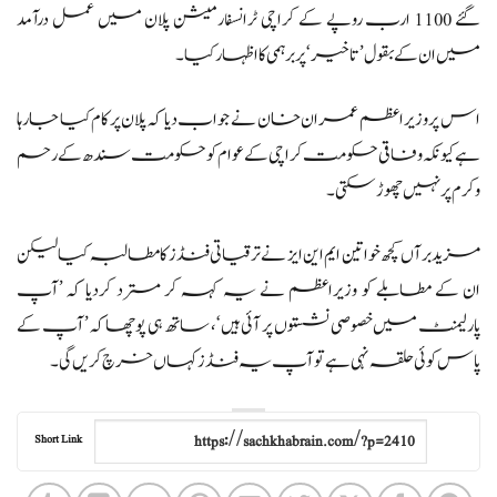
گئے 1100 ارب روپے کے کراچی ٹرانسفارمیشن پلان میں عمل درآمد
میں ان کے بقول’تاخیر‘ پر برہمی کا اظہار کیا۔
اس پر وزیراعظم عمران خان نے جواب دیا کہ پلان پر کام کیا جارہا
ہے کیونکہ وفاقی حکومت کراچی کے عوام کو حکومت سندھ کے رحم
و کرم پر نہیں چھوڑ سکتی۔
مزید برآں کچھ خواتین ایم این ایز نے ترقیاتی فنڈز کا مطالبہ کیا لیکن
ان کے مطابلے کو وزیراعظم نے یہ کہہ کر مسترد کردیا کہ ’آپ
پارلیمنٹ میں خصوصی نشستوں پر آئی ہیں‘، ساتھ ہی پوچھا کہ ’آپ کے
پاس کوئی حلقہ نہی ہے تو آپ یہ فنڈز کہاں خرچ کریں گی۔
Short Link