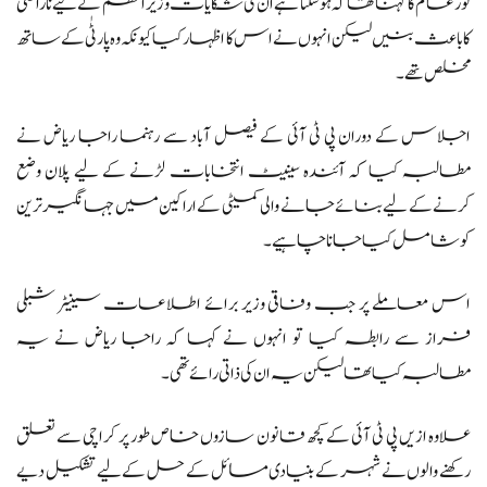
نور عالم کا کہنا تھا کہ ہوسکتا ہے ان کی شکایات وزیراعظم کے لیے ناراضی
کا باعث بنیں لیکن انہوں نے اس کا اظہار کیا کیونکہ وہ پارٹٰی کے ساتھ
مخلص تھے۔
اجلاس کے دوران پی ٹی آئی کے فیصل آباد سے رہنما راجا ریاض نے
مطالبہ کیا کہ آئندہ سینیٹ انتخابات لڑنے کے لیے پلان وضع
کرنے کے لیے بنائے جانے والی کمیٹی کے اراکین میں جہانگیر ترین
کو شامل کیا جانا چاہیے۔
اس معاملے پر جب وفاقی وزیر برائے اطلاعات سینیٹر شبلی
فراز سے رابطہ کیا تو انہوں نے کہا کہ راجا ریاض نے یہ
مطالبہ کیا تھا لیکن یہ ان کی ذاتی رائے تھی۔
علاوہ ازیں پی ٹی آئی کے کچھ قانون سازوں خاص طور پر کراچی سے تعلق
رکھنے والوں نے شہر کے بنیادی مسائل کے حل کے لیے تشکیل دیے