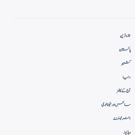
تازہ ترین
پاکستان
کشمیر
دنیا
آج کے کالمز
سائنس اور ٹیکنالوجی
انٹرٹینمنٹ
ویڈیوز