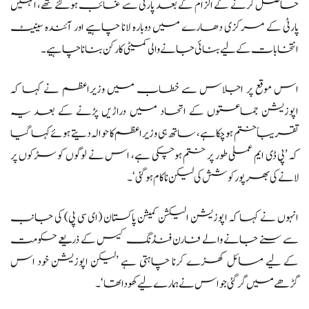
حاصل کرنے کے الزام کے بعد پارٹی سے غائب ہوگئے تھے، انہیں
پارٹی کے مرکزی دھارے میں دوبارہ لانا چاہیے اور آئندہ سینیٹ
انتخابات کے لیے بنائی جانے والی کمیٹی کا رکن بنانا چاہیے۔
اس موقع پر اجلاس سے خطاب میں وزیراعظم نے کہا کہ
اپوزیشن جماعتوں کے اتحاد میں دراڑیں پڑنے کے بعد یہ
تقریباً ختم ہوچکا ہے، ساتھ ہی وزیراعظم کا حوالہ دیتے ہوئے کہا گیا
کہ ’پی ڈی ایم عملی طور پر ختم ہوچکی ہے، اس نے لوگوں کو سڑکوں پر
لانے کی بھرپور کوشش کی لیکن ناکام ہوگئی‘۔
انہوں نے کہا کہ اپوزیشن الیکشن کمیشن پاکستان (ای سی پی) کی جانب
سے سنے جانے والے فارن فنڈنگ کیس کے ذریعے حکومت
کے لیے مسائل کھڑے کرنا چاہتی ہے ’لیکن اپوزیشن خود اس
گڑھے میں گر گئی جو اس نے ہمارے لیے کھودا تھا‘۔