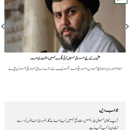
بعثیوں کے لیے عراق میں کوئی جگہ نہیں:مقتدی صدر
?️ 20 فروری 2021سچ خبریں:عراقی صدر تحریک کے رہنما سابق عراقی آمر کی بیٹی نے
جواب دیں
آپ کا ای میل ایڈریس شائع نہیں کیا جائے گا۔
ضروری خانوں کو
*
سے
نشان زد کیا گیا ہے