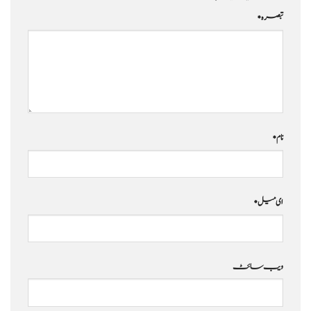
تبصرہ
*
نام
*
ای میل
*
ویب‌ سائٹ