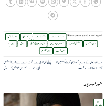
,
,
,
,
This entry was posted in
and tagged
اطلاعات
انتخابات
پاکستان
راجا ریاض
,
,
,
,
,
,
رکن اسمبلی
شبلی فراز
عمران خان
قومی اور صوبائی اسمبلیز
کراچی
کروڑٖ
.
,
مطالبہ
وزیر اعظم
ساتھ دنوں کے بعد پاکستان کرونا ویکسین کا
پی ٹی آئی کا سینیٹ انتخابات سے نیا آئینی
آغاز ہوگا: اسد عمر
پکیچ پارلیمنٹ میں پیش کرے گی
مشہور خبریں۔
20
فروری