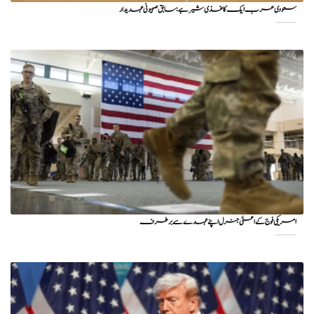
سعودی عرب ایک کاغذی شیر ہے: سابق صہیونی عہدیدار
امریکی فوج کے اعلیٰ جنرل اپنے عہدے سے برطرف