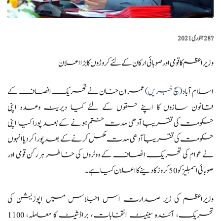
?️
28 جنوری 2021
وزیر اعظم کا قومی اور صوبائی ارکان کے لئے کروڑوں کا بڑا اعلان
اسلام آباد
(سچ خبریں)
عمران خان نے تحریک انصاف کے
قانون سازوں کا اپنے حلقوں کے لئے کیا دیرینہ وعدہ اپنی
حکومت کی تقریبا آدھی مدت ختم ہونے کے بعد پورا کیا اپنی
حکومت کی تقریباً آدھی مدت مکمل کرنے کے بعد پورا کردیا انہوں
نے عوام کی تحریک انصاف کے ووٹروں کی خاطر ہر رکن قومی اور
صوبائی اسمبلیز کو 50 کروڑ کا دینے کا اعلان کیا ہے ۔
وزیراعظم کی زیر صدارت اس اجلاس میں اپوزیشن کی
تحریک، آئندہ سینیٹ انتخابات، براڈشیٹ کا معاملہ، 1100