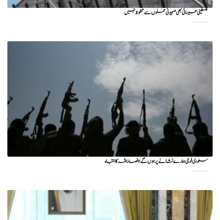
فلسطینی عیسائی بھی صہیونی حملوں سے محفوظ نہیں
سعودی فوجی ہمارے نشانے پر ہوں گے؛ انصاراللہ کا انتباہ