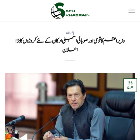
Ski
t
conten
پاکستان
وزیر اعظم کا قومی اور صوبائی اسمبلی ارکان کے لئے کروڑوں کا بڑا
اعلان
28
جنوری