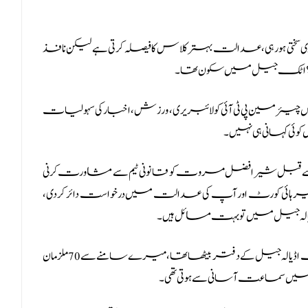
ی سختی ہورہی، عدالت بہتر کلاس کا فیصلہ کرتی ہے لیکن نافذ
ں دیتے؟ اٹک جیل میں سکون تھا۔
چیئرمین پی ٹی آئی کو لائبریری، ورزش، اخبار کی سہولیات
کوئی کہانی ہی نہیں۔
 کرنے سے قبل شیرافضل مروت کو قانونی ٹیم سے مشاورت کرنی
ائی کورٹ اور آپ کی عدالت میں درخواست دائر کردی،
الہ جیل میں تو بہت مسائل ہیں۔
جج ابوالحسنات ذوالقرنین نے کہا کہ میں کل ڈپٹی سپرنٹنڈنٹ اڈیالہ جیل کے دفتر بیٹھا تھا، میرے سامنےسے 70 ملزمان
ل میں سماعت آسانی سے ہوتی تھی۔