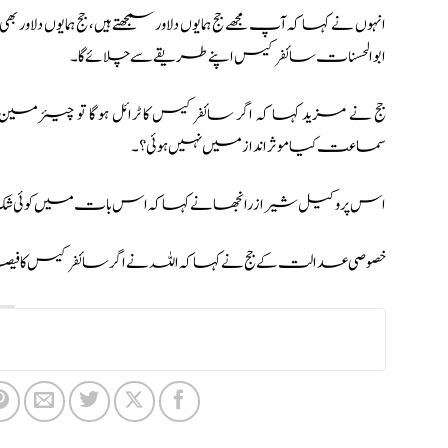
انہوں نے کہا کہ آپ مجھے جج ہمایوں دلاور سمجھتے ہیں، جج ہمایوں دلاور
ابوالحسنات سائفر کیس اپنے طریقے سے چلائے گا۔
جج نے مزید کہا کہ اگر سائفرکیس کا ٹرائل ہو گا تو چیئرمین 
سماعت کیا موثر انداز میں نہیں ہوئی؟۔
اس پر وکیل شیراز رانجھا نے کہا کہ اس بات میں کوئی شک نہیں ک
خصوصی عدالت کے جج نے کہا کہ اللہ نے اگر سائفر کیس کا فیصلہ اب