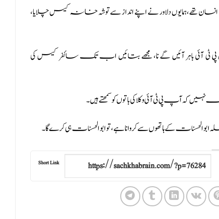
 بھی انسان تھے، ہمایوں دلاور نے اپنے انداز سے توشہ خانہ کیس چلایا،
پی ٹی آئی باہر آئیں گے نا، مجھے بتائیں اب تک سائفر کیس کی
ہ آپ پی ٹی آئی وکلا کی باتوں کو سمھتےہیں۔
والحسنات کے ہاتھوں سے کروانا ہے، تو ابوالحسنات ہی کرے گا۔
Short Link