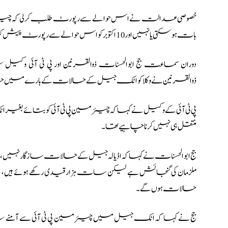
خصوصی عدالت نے اس حوالے سے رپورٹ طلب کر لی کہ چیئرمی
بات ہوسکتی یا نہیں اور 10 اکتوبر کو اس حوالے سے رپورٹ پیش کرنے کی ہدایت کی۔
دوران سماعت جج ابوالحسنات ذوالقرنین اور پی ٹی آئی وکیل ش
ذوالقرنین نے وکلا کو اٹک جیل کے حالات کے بارے میں ح
پی ٹی آئی کے وکیل نے کہا کہ چیئرمین پی ٹی آئی کو بتائے بغی
منتقل ہی نہیں کرنا چاہیے تھا۔
حالات ہوں گے۔
جج نے کہا کہ اٹک جیل میں چیئرمین پی ٹی آئی سے آمنے سامنے