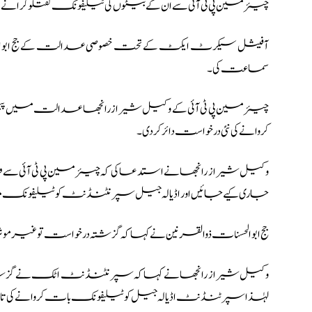
چیئرمین پی ٹی آئی سے ان کے بیٹوں کی ٹیلیفونک گفتگو کرانے کے حوالے سے درخواست پ
آفیشل سیکرٹ ایکٹ کے تحت خصوصی عدالت کے جج ابوالحس
سماعت کی۔
چیئرمین پی ٹی آئی
کے وکیل شیراز رانجھا عدالت میں پیش ہو
کروانے کی نئی درخواست دائر کردی۔
وکیل شیراز رانجھا نے استدعا کی کہ چیئرمین پی ٹی آئی سے
جاری کیے جائیں اور اڈیالہ جیل سپرنٹنڈنٹ کو ٹیلیفونک 
جج ابوالحسنات ذوالقرنین نے کہا کہ گزشتہ درخواست تو غیر موثر ہو
وکیل شیراز رانجھا نے کہا کہ سپرنٹنڈنٹ اٹک نے گزشتہ ب
لہٰذا سپرٹنڈنٹ اڈیالہ جیل کو ٹیلیفونک بات کروانے کی تاز