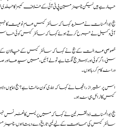
جارہے ہیں لیکن چیئرمین پی ٹی آئی کے خلاف کیسز کا جلدی ٹر
جج ابوالحسنات نے مزید کہا کہ سائفر کیس عام نوعیت کا نہی
آئی وکیل نے جرح کرتے ہوئے کہا کہ سائفر کیس کوئی حسا
خصوصی عدالت کے جج نے کہا کہ سائفر کیس کے چالان کے نقول
سنی، اگر کوئی اور بہتر جج لگتا ہے تو لے آئیں، میں سیدھا اور 
ورانہ کام کر رہا ہوں۔
اس پر شیراز رانجھا نے کہا کہ ہماری کون مانتا ہے؟ جج ہمایوں د
کیس کا ٹرائل ہی نہ ہو۔
جج ابوالحسنات ذوالقرنین نے کہا کہ میں پریس کانفرنس نہیں 
سائفر کیس کی سماعت کے لیے لمبی تاریخ دے دیتا ہوں، چیئرمین پی