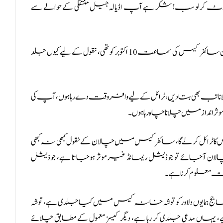
 نوٹ کرلو سب! شکر ہے آپ اڈیالہ جیل منتقلی کے حوالے سے
وکیل شیراز رانجھا نے کہا کہ آپ نے مائنڈ نہیں کرنا لیکن سائفر کیس کی سماعت 10 اکتوبر کو تھی، نقول کے لیے کیوں جلد
چلانا تب بھی بتا دیں، ٹرائل کے لیے وافر وقت دے رہا ہوں، آپ کی
ر انداز میں چلانا چاہ رہا ہوں۔
یس کا ٹرائل کر لے گا، سائفر کیس میں چالان کے نقول کبھی نہ کبھی
 چالان آجائے تو جوڈیشل ریمانڈ غیرموثر ہوجاتا ہے، جوڈیشل
ج ہمایوں دلاور کو توشہ خانہ کیس میں کیا جلدی ہے، توشہ
ہاں مدعی جلدی کر رہا ہے، دیگر کیسز معمول کے مطابق چلائے