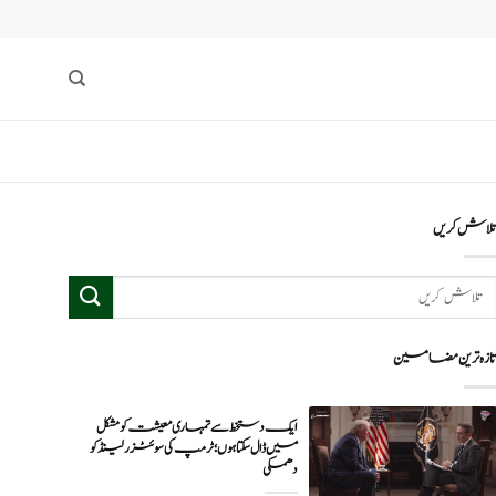
لاش کریں
ازہ ترین مضامین
ایک دستخط سے تمہاری معیشت کو مشکل
میں ڈال سکتا ہوں؛ ٹرمپ کی سوئٹزرلینڈ کو
دھمکی