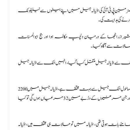
ن پی ٹی آئی کی اڈیالہ جیل میں اپنے بیٹوں سے ٹیلیفونک
یرازرانجھا کے درمیان دلچسپ مکالمہ ہوا اور جج ابوالحسنات
الات سے آگاہ کیا۔
ر اٹک سے اڈیالہ جیل منتقل کیا گیا، انہیں اٹک سے اڈیالہ جیل
جج ابوالحسنات نے کہا کہ اڈیالہ جیل کے حالات سازگار نہیں، ماحول اٹک جیل سے بہت مختلف ہے، اڈیالہ جیل میں 2200
ملزمان کی گنجائش ہے لیکن سات ہزار قیدی رکھے ہوئے ہیں، درجن مرغیوں کے دڑبے میں 32 مرغیاں ہوں گی تو کیا
 بات ہوتی تھی، اڈیالہ میں تو حالات ہی مختلف ہیں، اڈیالہ