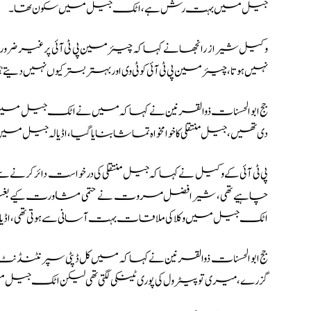
جیل میں بہت رش ہے، اٹک جیل میں سکون تھا۔
وکیل شیراز رانجھا نے کہا کہ چیئرمین پی ٹی آئی پر غیر ضرور
نہیں ہوتا، چیئرمین پی ٹی آئی کو ٹی وی اور بہتر بستر کیوں نہی
جج ابوالحسنات ذوالقرنین نے کہا کہ میں نے اٹک جیل میں 
دی تھیں، جیل منتقلی کا خوامخواہ تماشا بنایاگیا، اڈیالہ جیل میں 
پی ٹی آئی کے وکیل نے کہا کہ جیل منتقلی کی درخواست دائر
چاہیے تھی، شیرافضل مروت نے حتمی مشاورت کیے بغیر ہ
اٹک جیل میں وکلا کی ملاقات بہت آسانی سے ہوتی تھی، اڈی
گزرے، میری تو پیٹرول کی پوری ٹینکی لگتی تھی لیکن اٹک جی