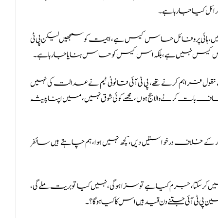
ائل کیا جارہا ہے۔
ں، ہائی پروفائل حساس کیس ہے، اہمیت کو سمجھیں لیکن پی ٹی
س کیس نہیں ہے، بلکہ اس کیس کو حساس بنایا جا رہا ہے۔
 فراہم کرنے تھے، پی ٹی آئی قانونی ٹیم نے عدالت کی نہیں
صاف بات کرنے والا جج ہوں، مجھے کوئی شوق نہیں، میں اپنا پیشہ
لاور کے خلاف درخواستیں دیں، کچھ نہیں ہوا، ہم چاہتے ہیں سائفر
کرسکتا، جرم کیا ہے تو سزا ہوگی، نہیں کیا تو بریت ملے گی،
 ٹی آئی جتنے دن قید ہیں اس کا کیا ہو گا؟۔