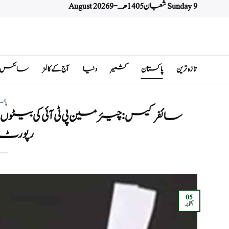
Sunday 9 شعبان 1405 هـ - 9 August 2026
Ski
t
conten
تازہ ترین
پاکستان
کشمیر
دنیا
آج کے کالمز
سائنس اور 
پاکس
سائفر کیس: چیئرمین پی ٹی آئی کی بیٹوں
رپورٹ
05
اکتوبر