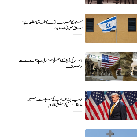
سعودی عرب ایک کاغذی شیر ہے:
سابق صہیونی عہدیدار
امریکی فوج کے اعلیٰ جنرل اپنے عہدے سے
برطرف
ٹرمپ پر برطانیہ کی سیاست میں
مداخلت کی کوشش کا الزام