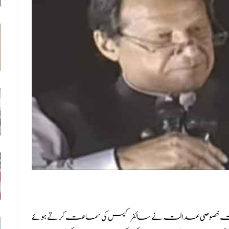
سیکرٹ ایکٹ 1923 کے تحت خصوصی عدالت نے سائفر کیس کی سماعت کرتے ہوئے