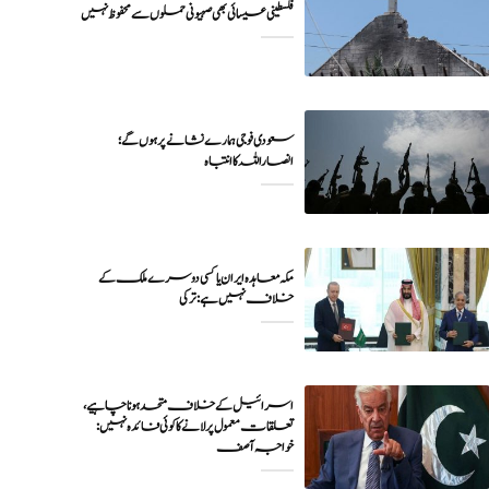
فلسطینی عیسائی بھی صہیونی حملوں سے محفوظ نہیں
سعودی فوجی ہمارے نشانے پر ہوں گے؛
انصاراللہ کا انتباہ
مکہ معاہدہ ایران یا کسی دوسرے ملک کے
خلاف نہیں ہے: ترکی
اسرائیل کے خلاف متحد ہونا چاہیے،
تعلقات معمول پر لانے کا کوئی فائدہ نہیں:
خواجہ آصف