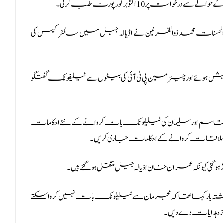
ر 10 اکتوبر کو رپورٹ طلب کر لی۔
نات محمد ذوالقرنین نے اڈیالہ جیل میں سائفر کیس کی
ئے اور چیئرمین پی ٹی آئی کی بیٹوں سے ٹیلیفونک گفتگو
 قاسم اور سلیمان کی ٹیلیفونک بات کروانے کے نئے احکامات
ملاقات کروانے کے احکامات جاری کریں۔
 گئی کیونکہ عمران خان اڈیالہ جیل منتقل ہو گئے ہیں۔
ار کہا تھا کہ مجرمان سے ٹیلیفونک بات نہیں کروا سکتے
ہ ہدایات دے دیں۔