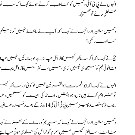
انہوں نے پی ٹی آئی وکیل کو مخاطب کرتے ہوئے کہا کہ سب
غلطی مانے تو صحیح۔
سماعت رکھی؟
جج نے کہا کہ اگر سائفر کیس کا ٹرائل چلانا ہے تو بتائیں، نہیں 
قانونی ٹیم کو سمجھ ہی نہیں آرہی، میں سائفر کیس کا ٹرائل بہت موث
انہوں نے کہا کہ ابو الحسنات ذوالقرنین نہیں تو کوئی اور سائفر ک
تو فراہم کرنے ہیں ناں، جوڈیشل ریمانڈ کی اہمیت کو سمجھیں،
ریمانڈ کا مقصد چیئرمین پی ٹی آئی کی 14 روز کے بعد خیر و عافیت معلوم کرنا ہے۔
وکیل شیراز رانجھا نے کہا کہ سپریم کورٹ کے ججز نے کہا ج
خانہ، سائفر کیس میں ملزم کو ٹرائل کی جلدی ہونی چاہیے، ی