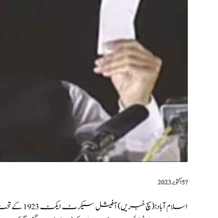
?️
5 اکتوبر 2023
اسلام آباد: (
سچ خبریں
) آفیشل 