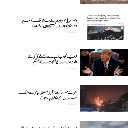
امریکی عوام ایران کے ساتھ جنگ کو عدم
ٹرمپ کی جانب سے اسلحے کی کمی کے
انکشافات کی تحقیقات کا حکم
یمن کے مرکز اور مشرق میں ریاض سے منسلک
مزدوروں کے ٹھکانوں پر دھماکے