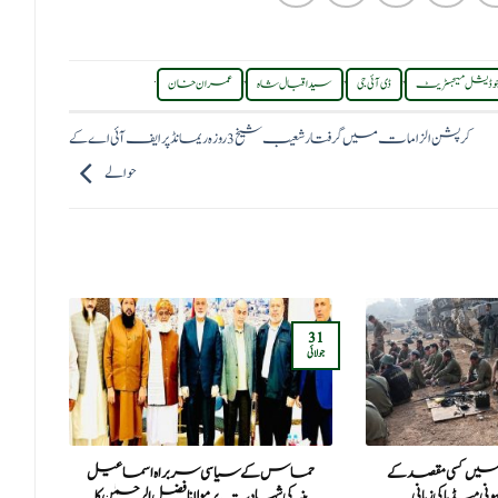
.
,
,
,
وڈیشل میجسٹریٹ
ڈی آئی جی
سید اقبال شاہ
عمران خان
کرپشن الزامات میں گرفتار شعیب شیخ 3 روزہ ریمانڈ پر ایف آئی اے کے
حوالے
15
31
جولائی
جون
 میں کسی مقصد کے
حماس کے سیاسی سربراہ اسماعیل
مص
نی میڈیا کی زبانی
ہنیہ کی شہادت پر مولانا فضل الرحمٰن کا
ای