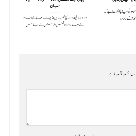
بیان
چا
 خبریں: صیہونی میڈیا کا کہنا ہے کہ
?️ 31 جولائی 2024سچ خبریں: جمعیت علمائے اسلام
ج کے ریزرو
کے صدر مولانا فضل الرحمٰن نے حماس
ن زد کیا گیا ہے