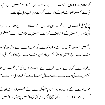
گزشتہ روز اداروں کے خلاف ہرزہ سرائی کے الزام میں درج
جج نے عمران خان کے وارنٹ گرفتاری جاری کیے تھے۔
پی ٹی آئی بلوچستان
نے عمران خان کے خلاف درج مقدمہ بلوچست
آئی چیئرمین کے خلاف کوئٹہ میں درج مقدمہ ختم کرنے کی
وکیل سید اقبال شاہ ایڈوکیٹ کی جانب سے دائر درخوا
مقدمہ درج نہیں ہوسکتا، جس الزام پر مقدمہ درج ہوا وہ بجل
درخواست گزار نے عدالت سے استدعا کی کہ عمران خ
میجسٹریٹ کی جانب سے ناقابل ضمانت گرفتاری وارنٹ معطل کر
کردیے، عدالت نے آئی جی پولیس، ڈی آئی جی، ایس پی لیگل اور ایس ایچ 