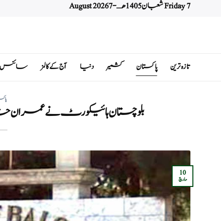
Friday 7 شعبان 1405 هـ - 7 August 2026
Ski
t
conten
تازہ ترین
پاکستان
کشمیر
دنیا
آج کے کالمز
سائنس اور 
پاکس
بلوچستان ہائیکورٹ نے عمران خا
10
مارچ