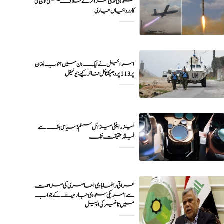
سعودی فوجی مراکز کے خلاف یمنی فوج کی
اسرائیل نے ایک دن میں جنوب لبنان
پر 113 پروجیکٹائل فائر کیے: یونیفل
لیزر اینٹی میزائل سسٹم؛ سیاسی بلف سے
فیلڈ حقیقت تک
عراقی رہنما ہادی العامری کی مزاحمت
سے امریکی سعودی جارحیت کے جواب
میں تاخیر کی اپیل