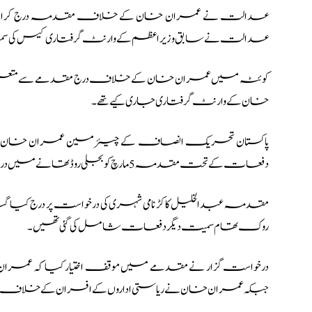
عدالت نے عمران خان کے خلاف مقدمہ درج کرانے والے
عدالت نے سابق وزیراعظم کے وارنٹ گرفتاری کیس کی سماعت 2 ہفتوں تک ملت
کوئٹہ میں عمران خان کے خلاف درج مقدمے سے متعلق 
خان کے وارنٹ گرفتاری جاری کیے تھے۔
پاکستان تحریک انصاف کے چیئرمین عمران خان پر اد
دفعات کے تحت مقدمہ 5 مارچ کو بجلی روڈ تھانے میں درج کیا گیا تھا۔
مقدمہ عبدالخلیل کاکڑ نامی شہری کی درخواست پر درج کی
روک تھام سمیت دیگر دفعات شامل کی گئی تھیں۔
درخواست گزار نے مقدمے میں موقف اختیار کیا کہ عمران 
جبکہ عمران خان نے ریاستی اداروں کے افسران کے خلاف بلاج