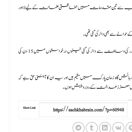
ان خان کی جانب سے تین مقدمات میں حفاظتی ضمانت کے لیے لاہور
 سے بھی دائر کی گئی تھی۔
پی ٹی آئی چیئرمین عمران خان نے بیرسٹر سلمان صفدر کی وساطت سے دائر کی گئی تینوں درخواستوں میں 15 دن کی
ئش گاہ زمان پارک میں مقیم ہیں اور یہ ان کا آئینی حق ہے کہ
 معزز عدالت کے روبرو پیش ہوں۔
Short Link