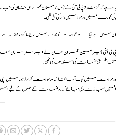
یاد رہے کہ گزشتہ 2 پی ٹی آئی کے چیئرمین عمر
ہائی کورٹ میں درخواستیں دائر کی گئی تھی۔
ان میں سے ایک درخواست کوئٹہ میں درج مذکورہ مقدمے کے حوالے
حفاظتی ضمانت کی استدعا کی تھی۔
درخواست میں کہا گیا تھا کہ درخواست گزار لاہور میں اپنی رہا
انہیں اجازت دی جائے کہ وہ ضمانت کے حصول کے لیے اس