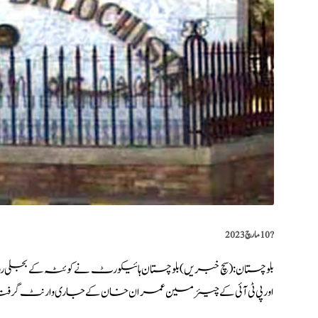
?️
10 مارچ 2023
بلوچستان: (
سچ خبریں
) بلوچستان ہائیکورٹ نے کوئٹہ کے بجل
اور پی ٹی آئی کے چیئرمین عمران خان کے جاری وارنٹ گرفتا