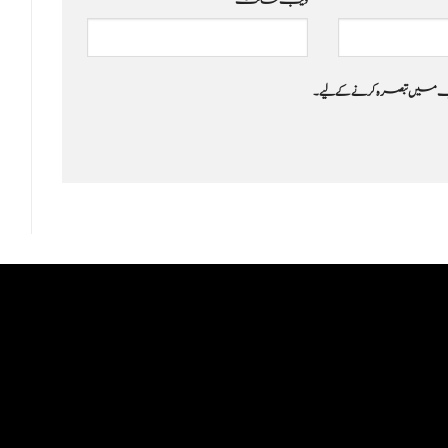
ویب‌ سائٹ
 جب میں تبصرہ کرنے کےلیے۔