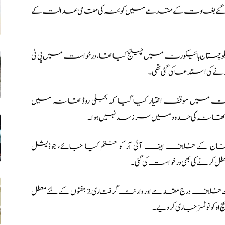
 کیے گئے بغاوت کے مقدمے میں کوئٹہ کی مقامی عدالت کے
ان ہائیکورٹ میں چیلنج کیا تھا، درخواست میں پی ٹی
 استدعا کی گئی تھی۔
ست میں موقف اختیار کیا گیا کہ بجلی روڈ تھانہ میں
ی روڈ تھانہ کی حدود میں سرزسد نہیں ہوا۔
ان کے خلاف ایف آئی آر کو ختم کیا جائے، جوڈیشل
نے کی بھی درخواست کی گئی۔
سماعت کے بعد بلوچستان ہائیکورٹ نے عمران خان کے خلاف درج مقدمے اور وارنٹ گرفتاری 2 ہفتوں کے لئے معطل
او کو نوٹسز جاری کر دیے۔