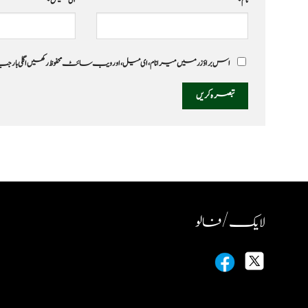
نام
*
ای میل
*
اس براؤزر میں میرا نام، ای میل، اور ویب سائٹ محفوظ رکھیں اگلی بار
لایک / فالو