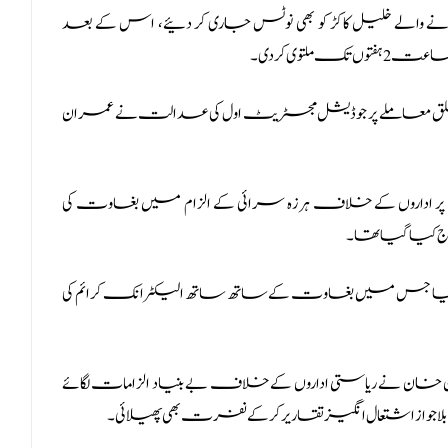
 خلیل کاکڑ کو بھی نوٹس جاری کر دئیے، اس کے بعد
وی کر دی۔
معاملے پر جوڈیشل مجسٹریٹ اول کی عدالت نے عمران
اروں کے خلاف ہرزہ سرائی کے الزام میں بغاوت کی
ا گیا جس میں بغاوت کے ساتھ ساتھ الیکٹرانک کرائم کی
خان نے ریاستی اداروں کے خلاف بے بنیاد الزامات لگائے
واز اشتعال انگیز تقاریر کر کے نفرت بھی پھیلائی۔