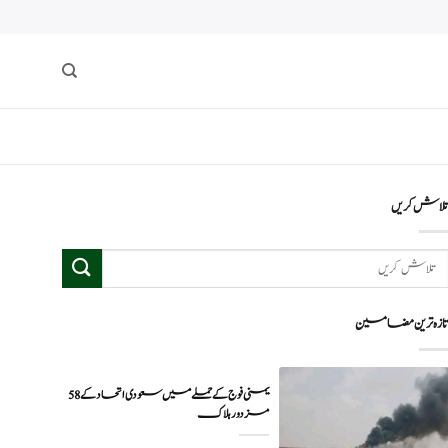
لاش کریں
ازہ ترین مضامین
یمنی فوج کے حملے میں سعودی اتحاد کے 58
مزدور ہلاک