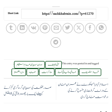
Short Link
,
,
This entry was posted in
and tagged
آئی ایم ایف
دوران سیاسی عدم استحکام
.
,
,
,
,
شہباز شریف
عالمی مالیاتی فنڈ
مذاکرات
معاہدہ
وزیراعظم
اسلام آباد ہائیکورٹ نے عمران خان
صدر مملکت کی سیاسی گرما گرمی کم کرنے
کے وارنٹ گرفتاری منسوخ کرنے کی
کیلئے ایک بارپھر ثالثی کی پیشکش
درخواست خارج کردی