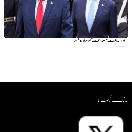
ایرانی مذاکرات میں سخت گیر ہیں: وینس
لایک / فالو