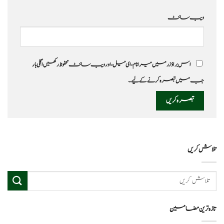
ویب‌ سائٹ
اس براؤزر میں میرا نام، ای میل، اور ویب سائٹ محفوظ رکھیں اگلی بار
جب میں تبصرہ کرنے کےلیے۔
تلاش کریں
تازہ ترین مضامین