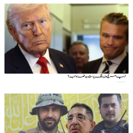
ٹرمپ امریکی وزیر جنگ پر شدید غصہ؛ وجہ ؟