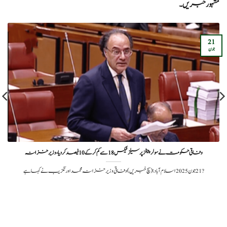
مشہور خبریں۔
21
جون
وفاقی حکومت نے سولر پینلز پر سیلز ٹیکس 18 سے کم کر کے 10 فیصد کر دیا، وزیر خزانہ
?️ 21 جون 2025اسلام آباد: (سچ خبریں) وفاقی وزیر خزانہ محمد اورنگزیب نے کہا ہے