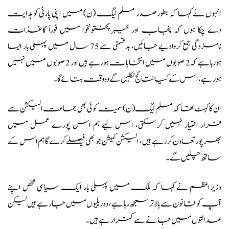
انہوں نے کہا کہ بطور صدر مسلم لیگ (ن) میں اپنی پارٹی کو ہدایت
دے چکا ہوں کہ پنجاب اور خیبرپختونخوا میں فوراً کاغذات
نامزدگی جمع کروادیے جائیں، بدقسمتی سے 75 سال میں پہلی بار ایسا
ہورہا ہے کہ 2 صوبوں میں انتخابات ہورہے ہیں اور 2 صوبوں میں نہیں
ہورہے، اس کے کیا نتائج نکلیں گے وہ وقت بتائے گا۔
ان کا کہنا تھا کہ مسلم لیگ (ن) سمیت کوئی بھی جماعت الیکشن سے
فرار اختیار نہیں کرسکتی، اس لیے ہم اس پورے عمل میں
بھرپور تعاون کررہے ہیں، الیکشن کمیشن جو بھی فیصلے کرے گا ہم اس کے
ساتھ چلیں گے۔
وزیراعظم نے کہا کہ ملک میں پہلی بار ایک سیاسی شخص اپنے
آپ کو قانون سے بالاتر سمجھ رہا ہے، وہ ریلیوں میں جارہے ہیں لیکن
عدالتوں میں جانے سے کترا رہے ہیں۔