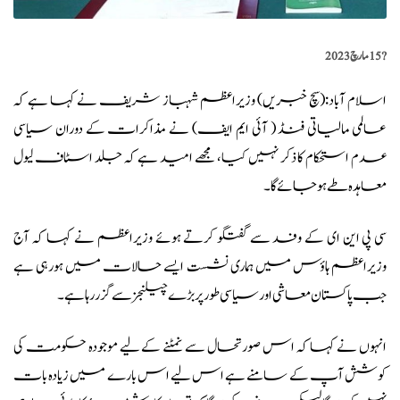
?️
15 مارچ 2023
اسلام آباد:(
سچ خبریں
) وزیراعظم شہباز شریف نے کہا ہے کہ
عالمی مالیاتی فنڈ ( آئی ایم ایف) نے مذاکرات کے دوران سیاسی
عدم استحکام کا ذکر نہیں کیا، مجھے امید ہے کہ جلد اسٹاف لیول
معاہدہ طے ہوجائے گا۔
سی پی این ای کے وفد سے گفتگو کرتے ہوئے وزیراعظم نے کہا کہ آج
وزیراعظم
ہاؤس میں ہماری نشست ایسے حالات میں ہورہی ہے
جب پاکستان معاشی اور سیاسی طورپر بڑے چیلنجز سے گزر رہا ہے۔
انہوں نے کہا کہ اس صورتحال سے نمٹنے کے لیے موجودہ حکومت کی
کوشش آپ کے سامنے ہے اس لیے اس بارے میں زیادہ بات