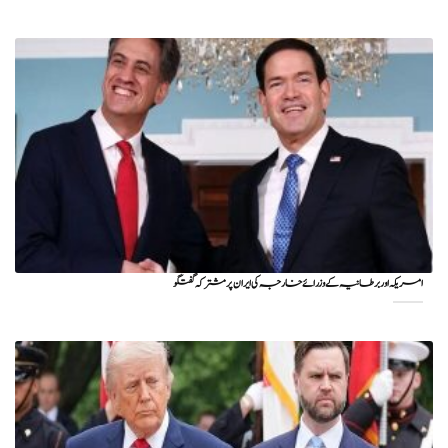
امریکہ اور برطانیہ کے وزرائے خارجہ کی ایران پر مشترکہ گفتگو