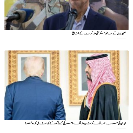
صہیونیوں کے ساتھ حکومتی مذاکرات کے نتایج
ایران کی عرب ممالک کو شدید وارننگ، امریکی حملے کو روکنے کا باعث بنی کہ روئٹرز