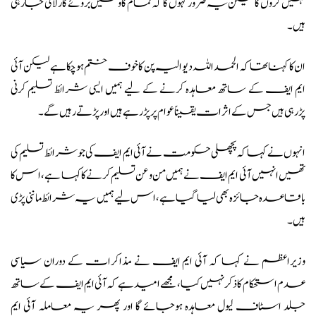
نہیں کروں گا لیکن یہ ضرور کہوں گا کہ تمام کاوشیں بروئے کار لائی جارہی
ہیں۔
ان کا کہنا تھا کہ الحمداللہ دیوالیہ پن کا خوف ختم ہوچکا ہے لیکن آئی
ایم ایف کے ساتھ معاہدہ کرنے کے لیے ہمیں ایسی شرائط تسلیم کرنی
پڑرہی ہیں جس کے اثرات یقیناً عوام پر پڑ رہے ہیں اور پڑتے رہیں گے۔
انہوں نے کہا کہ پچھلی حکومت نے آئی ایم ایف کی جو شرائط تسلیم کی
تھیں انہیں آئی ایم ایف نے ہمیں من و عن تسلیم کرنے کا کہا ہے، اس کا
باقاعدہ جائزہ بھی لیا گیا ہے، اس لیے ہمیں یہ شرائط ماننی پڑی
ہیں۔
وزیراعظم نے کہا کہ آئی ایم ایف نے مذاکرات کے دوران سیاسی
عدم استحکام کا ذکر نہیں کیا، مجھے امید ہے کہ آئی ایم ایف کے ساتھ
جلد اسٹاف لیول معاہدہ ہوجائے گا اور پھر یہ معاملہ آئی ایم