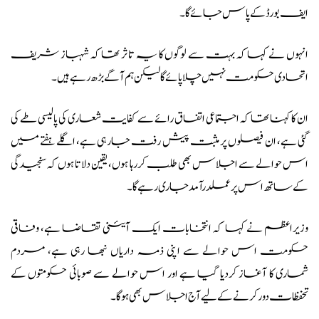
ایف بورڈ کے پاس جائے گا۔
انہوں نے کہا کہ بہت سے لوگوں کا یہ تاثر تھا کہ شہباز شریف
اتحادی حکومت نہیں چلا پائے گا لیکن ہم آگے بڑھ رہے ہیں۔
ان کا کہنا تھا کہ اجتماعی اتفاق رائے سے کفایت شعاری کی پالیسی طے کی
گئی ہے، ان فیصلوں پر مثبت پیش رفت جارہی ہے، اگلے ہفتے میں
اس حوالے سے اجلاس بھی طلب کررہا ہوں، یقین دلاتا ہوں کہ سنجیدگی
کے ساتھ اس پر عملدرآمد جاری رہے گا۔
وزیراعظم نے کہا کہ انتخابات ایک آئینی تقاضا ہے، وفاقی
حکومت اس حوالے سے اپنی ذمہ داریاں نبھا رہی ہے، مردم
شماری کا آغاز کردیا گیا ہے اور اس حوالے سے صوبائی حکومتوں کے
تحفظات دور کرنے کے لیے آج اجلاس بھی ہوگا۔