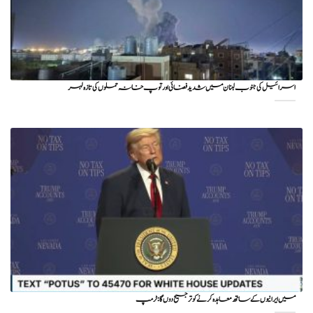
اسرائیل کی جنوب لبنان میں شدید فضائی اور توپ خانہ حملوں کی تازہ لہر
میں ایرانیوں کے ساتھ معاہدہ کرنے کو ترجیح دوں گا : ٹرمپ