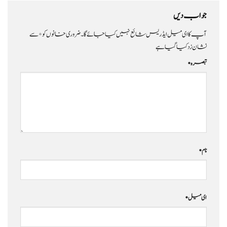
جواب دیں
آپ کا ای میل ایڈریس شائع نہیں کیا جائے گا۔
ضروری خانوں کو
*
سے
نشان زد کیا گیا ہے
تبصرہ
*
نام
*
ای میل
*