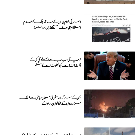
امریکی عوام ایران کے ساتھ جنگ کو عدم
ٹرمپ کی جانب سے اسلحے کی کمی کے
انکشافات کی تحقیقات کا حکم
یمن کے مرکز اور مشرق میں ریاض سے منسلک
مزدوروں کے ٹھکانوں پر دھماکے