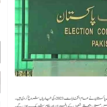
تفصیلات کے مطابق الیکشن کمیشن آف پاکستان نے عام انتخابات 2023ء کی تیاریاں شروع کر دی ہیں۔
میں متعلقہ شعبوں کے افسران اور حکام شریک ہوں گے۔