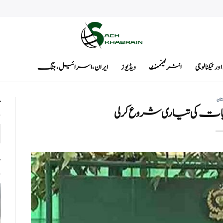
ٹیکنالوجی
انٹرٹینمنٹ
ویڈیوز
ایران ، اسرائیل ، جنگ
تان
ت
ت