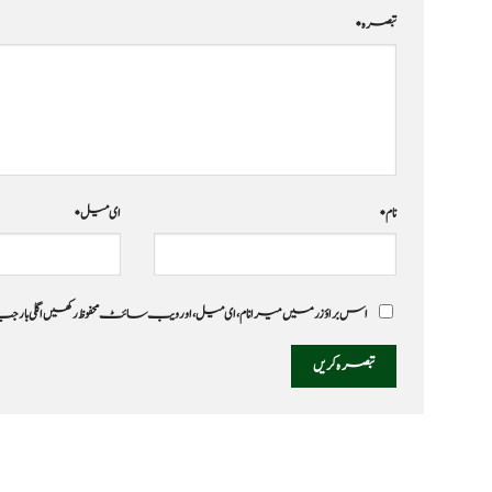
تبصرہ
*
نام
*
ای میل
*
اس براؤزر میں میرا نام، ای میل، اور ویب سائٹ محفوظ رکھیں اگلی بار