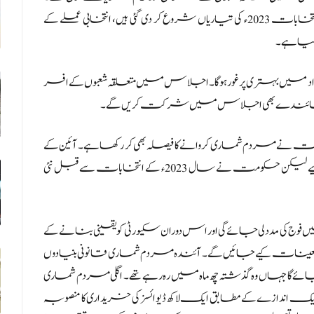
میڈیا رپورٹ کے مطابق الیکشن کمیشن کی جانب سے عام انتخابات 2023ء کی تیاریاں شروع کر دی گئی ہیں، انتخابی عملے کے
 گیا ہے۔
میں بہتری پر غور ہوگا۔ اجلاس میں متعلقہ شعبوں کے افسر
ر کے نمائندے بھی اجلاس میں شرکت کریں گے۔
ے قبل حکومت نے مردم شماری کروانے کا فیصلہ بھی کر رکھا ہے۔ آئین کے
مطابق ملک میں مردم شماری ہر 10 سال بعد ہونی چاہیے لیکن حکومت نے سال 2023ء کے انتخابات سے قبل نئی
کی مدد لی جائے گی اور اس دوران سکیورٹی کو یقینی بنانے کے
عینات کیے جائیں گے۔ آئندہ مردم شماری قانونی بنیادوں
 گا جہاں وہ گذشتہ چھ ماہ میں رہ رہے تھے۔ اگلی مردم شماری
اندازے کے مطابق ایک لاکھ ڈیوائسز کی خریداری کا منصوبہ