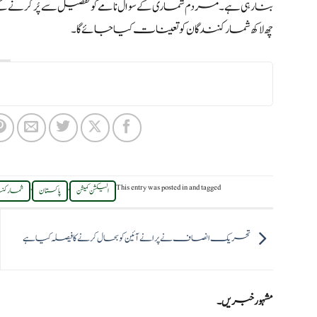
بنا رہی ہے۔ مردم شماری کے سوال نامے کو تفصیل سے پُر کرنے 
چھ لاکھ شمار کنندگان کو تعینات کیا جائے گا۔
,
,
This entry was posted in
and tagged
الیکشن کمیشن
پاکستان
شمار کن
تحریک انصاف نے پرانے آئین کو بحال کرنے کا فیصلہ کیا ہے
مشہور خبریں۔