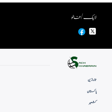
لایک / فالو
تازہ ترین
پاکستان
کشمیر