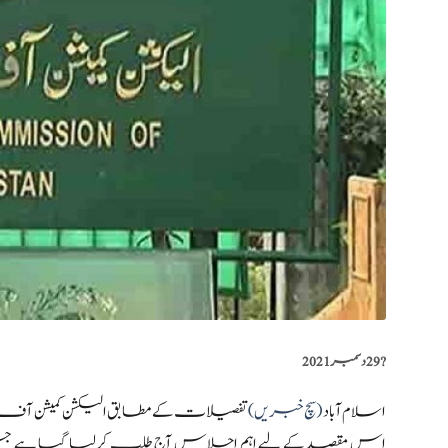
?️
29 دسمبر 2021
اسلام آباد
(سچ خبریں)
اس مقصد کے لیے اہم اجلاس آج طلب کرلیا گیا ہے جس 