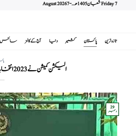
Friday 7 شعبان 1405 هـ - 7 August 2026
Ski
t
conten
تازہ ترین
پاکستان
کشمیر
دنیا
آج کے کالمز
سائنس اور 
پاکس
الیکشن کمیشن نے 2023 انتخابات کی تیاری شروع کر لی
29
دسمبر