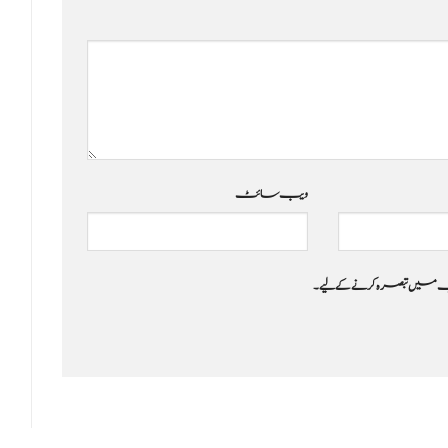
ویب‌ سائٹ
 جب میں تبصرہ کرنے کےلیے۔