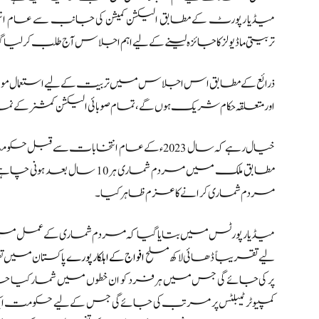
تربیتی ماڈیولز کا جائزہ لینے کے لیے اہم اجلاس آج طلب کرلیا
ذرائع کے مطابق اس اجلاس میں تربیت کے لیے استعمال مواد 
اور متعلقہ حکام شریک ہوں گے، تمام صوبائی الیکشن کمشن
خیال رہے کہ سال 2023ء کے عام انتخابات س
مردم شماری کرانے کا عزم ظاہر کیا ۔
میڈیا رپورٹس میں بتایا گیا کہ مردم شماری کے عمل میں فوج 
لیے تقریباً ڈھائی لاکھ مسلح
افواج کے اہلکار پورے
پاکستان میں ت
پر کی جائے گی جس میں ہر فرد کو ان خطوں میں شمار کیا جائے
کمپیوٹر ٹیبلٹس پر مرتب کی جائے گی جس کے لیے حکومت ایک 