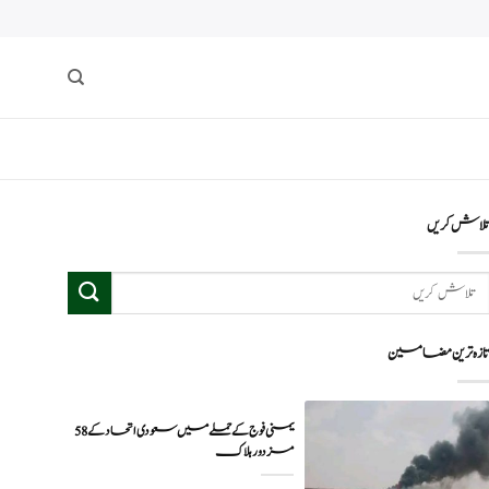
لاش کریں
ازہ ترین مضامین
یمنی فوج کے حملے میں سعودی اتحاد کے 58
مزدور ہلاک