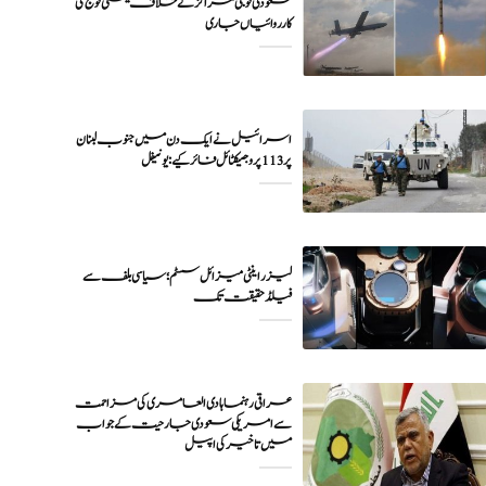
سعودی فوجی مراکز کے خلاف یمنی فوج کی
اسرائیل نے ایک دن میں جنوب لبنان
پر 113 پروجیکٹائل فائر کیے: یونیفل
لیزر اینٹی میزائل سسٹم؛ سیاسی بلف سے
فیلڈ حقیقت تک
عراقی رہنما ہادی العامری کی مزاحمت
سے امریکی سعودی جارحیت کے جواب
میں تاخیر کی اپیل