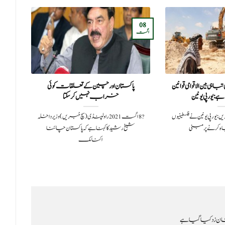
21
08
اگست
جون
اہی بین الاقوامی قوانین
پاکستان اور چین کے تعلقات کوئی
پی ٹ
یورپی یونین
خراب نہیں کر سکتا
2021سچ خبریں:یورپی یونین نے فلسطینیوں
?️ 8 اگست 2021راولپنڈی(سچ خبریں) وزیرداخلہ
ہ کرنے پر مبنی
شیخ رشید کا کہنا ہے کہ پاکستان چائنا
آف 
اکنامک
ن زد کیا گیا ہے