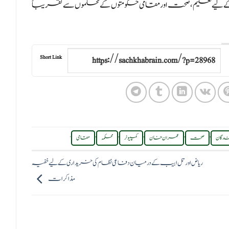
کے لیے تعلیم، صحت اور مقامی حکومتوں کے محکموں سے تقریباً
Short Link
.
,
,
,
,
,
ندگان
صحت
عمران خان
کمپیوٹر
محکمہ
مقامی
ریاض اور تل ابیب کے درمیان دفاعی نظام کی خریداری کے لیے خفیہ
مذاکرات