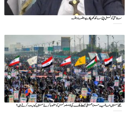
سلامتی کونسل اپنی ساکھ کھو چکا ہے: انصار اللہ
خطے میں حالیہ مزاحمتی حملے ملک کی ڈیٹرنس کو مضبوط کرنے میں کیوں مدد کرتے ہیں؟