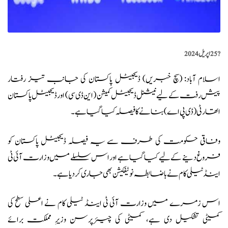
?️
25 اپریل 2024
اسلام آباد: (
سچ خبریں
) ڈیجیٹل پاکستان کی جانب تیز رفتار
پیش رفت کے لیے نیشنل ڈیجیٹل کمیشن (این ڈی سی ) اور ڈیجیٹل پاکستان
اتھارٹی (ڈی پی اے ) بنانے کا فیصلہ کیا گیا ہے۔
وفاقی حکومت کی طرف سے یہ فیصلہ
ڈیجیٹل پاکستان
کو
فروغ دینے کے لیے کیا گیا ہے اور اس سلسلے میں وزارت آئی ٹی
اینڈ ٹیلی کام نے باضابطہ نوٹیفکیشن بھی جاری کردیا ہے۔
اس زمرے میں وزارت آئی ٹی اینڈ ٹیلی کام نے اعلی سطح کی
کمیٹی تشکیل دی ہے، کمیٹی کی چیئرپرسن وزیرِ مملکت برائے