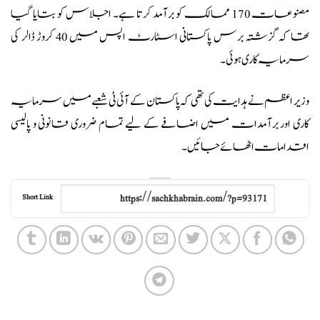
مصنوعات 170 ممالک کو برآمد کرتا ہے۔ اجلاس کو بتایا گیا
تھا کہ گزشتہ برس پاکستانی اسٹارٹ اپس میں 40 کروڑ ڈالر کی
سرمایہ کاری ہوئی۔
وزیر اعظم نے ہدایت کی تھی کہ پاکستان کے آئی ٹی شعبے میں سرمایہ
کاری اور برآمدات میں اضافے کے لیے تمام ضروری قانونی و پالیسی
اقدامات اٹھائے جائیں۔
Short Link