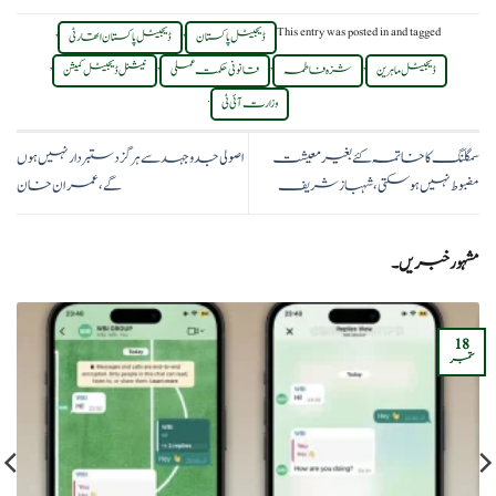
,
,
This entry was posted in
and tagged
ڈیجیٹل پاکستان
ڈیجیٹل پاکستان اتھارٹی
,
,
,
,
ڈیجیٹل ماہرین
شزہ فاطمہ
قانونی حکمت عملی
نیشنل ڈیجیٹل کمیشن
.
وزارت آئی ٹی
سمگلنگ کا خاتمہ کئے بغیر معیشت
اصولی جدوجہد سے ہرگز دستبردار نہیں ہوں
مضبوط نہیں ہوسکتی،شہباز شریف
گے، عمران خان
مشہور خبریں۔
18
ستمبر