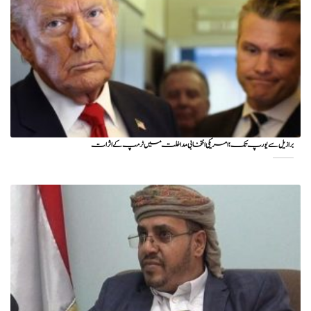
برازیل سے یورپ تک؛ امریکی انتخابی مداخلت میں ٹرمپ کے اثرات