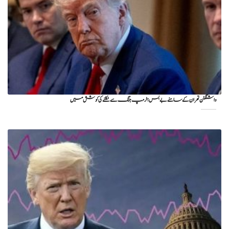
واشنگٹن تهران کے سامنے بے بس؛ ٹرمپ جنگ سے نکلنے کی کوشش میں