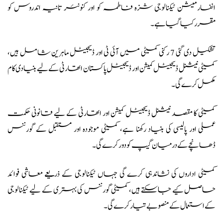
انفارمیشن ٹیکنالوجی شزہ فاطمہ کو اور کنونئر تانیہ اندروس کو
مقرر کیا گیا ہے۔
تشکیل دی گئی 7 رکنی کمیٹی میں آئی ٹی اور ڈیجیٹل ماہرین شامل ہیں،
کمیٹی نیشنل ڈیجیٹل کمیشن اور ڈیجیٹل پاکستان اتھارٹی کے لیے بنیادی کام
مکمل کرے گی۔
کمیٹی کا مقصد نیشنل ڈیجیٹل کمیشن اور اتھارٹی کے لیے قانونی حکمت
عملی اور پالیسی کی بنیاد رکھنا ہے، کمیٹی موجودہ اور مستقبل کے گورننس
ڈھانچے کے درمیان گیپ کو دور کرے گی۔
کمیٹی اداروں کی نشاندہی کرے گی جہاں ٹیکنالوجی کے ذریعے معاشی فوائد
حاصل کیے جاسکتے ہیں، کمیٹی گورننس کی بہتری کے لیے ٹیکنالوجی
کے استعمال کے منصوبے تیار کرے گی۔