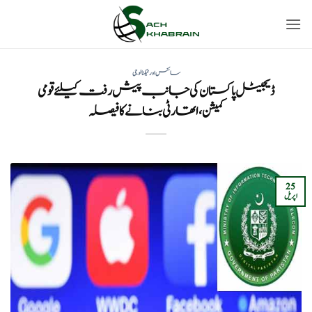
Ski
t
conten
سائنس اور ٹیکنالوجی
ڈیجیٹل پاکستان کی جانب پیش رفت کیلئے قومی
کمیشن، اتھارٹی بنانے کا فیصلہ
25
اپریل