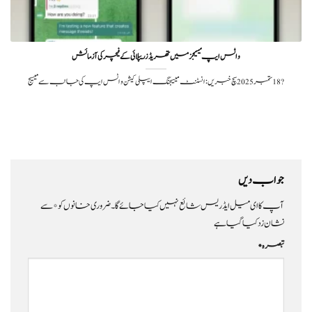
واٹس ایپ میسیجز میں تھریڈز ریپلائی کے فیچر کی آزمائش
?️ 18 ستمبر 2025سچ خبریں: انسٹنٹ میسیجنگ ایپلی کیشن واٹس ایپ کی جانب سے میسیج
جواب دیں
آپ کا ای میل ایڈریس شائع نہیں کیا جائے گا۔
ضروری خانوں کو
*
سے
نشان زد کیا گیا ہے
تبصرہ
*