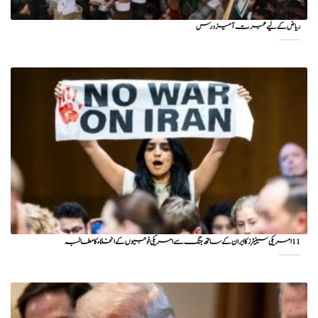
ریاض کے لیے عبرت آمیز درس
11 امریکی سینیٹرز کا ایران کے ساتھ جنگ سے امریکی فوجیوں کے انخلاء کا مطالبہ