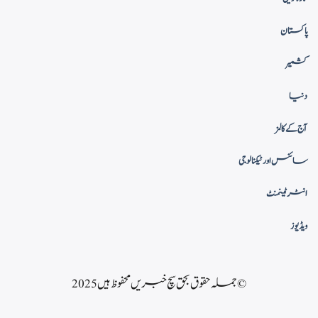
پاکستان
کشمیر
دنیا
آج کے کالمز
سائنس اور ٹیکنالوجی
انٹرٹینمنٹ
ویڈیوز
© جملہ حقوق بحق سچ خبریں محفوظ ہیں 2025