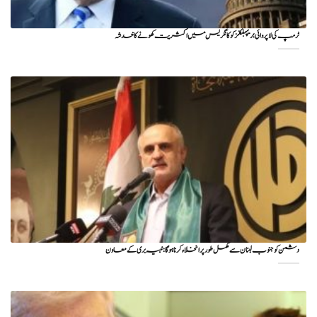
ٹرمپ کی لا پروائی؛ ریپبلکنز کو کانگریس میں اکثریت کھونے کا خدشہ
دشمن کو جنوب لبنان سے مکمل طور پر انخلاء کرنا ہوگا: نبیہ بری کے معاون