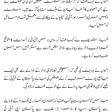
انہوں نے کہا تھا کہ گزشتہ دور حکومت میں آئی ٹی کی صنعت کے
لیے جن منصوبوں کا آغاز کیا ان کے مثبت نتائج آرہے ہیں۔ اسٹارٹ
اپس، فری لانسرز اور آئی ٹی کمپنیوں کے بینکاری سے متعلق تمام مسائل
کو حل کیا۔
شہباز شریف نے کہا تھا کہ رواں برس آئی ٹی برآمدات کا متوقع
حجم 3 ارب ڈالر سے زیادہ ہے، جو خوش آئند ہے مگر ہمیں اس میں
اضافہ کرنا ہے۔
انہوں نے ہدایت کی تھی کہ اسپیشل ٹیکنالوجی زونز کے حوالے سے بھی ایک
جامع رپورٹ مرتب کرکے پیش کی جائے، پاکستان کے آئی ٹی کے
شعبے کو بین الاقوامی معیار پر لانے کے لیے خوب محنت کرنا ہوگی۔
اجلاس کو مزید بتایا گیا تھا کہ فری لانسزر کی تعداد کے حوالے
سے پاکستان دنیا کا دوسرا بڑا ملک ہے پاکستان اپنی آئی ٹی