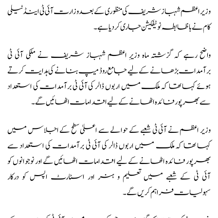
وزیراعظم شہباز شریف کی منظوری کے بعد وزارت آئی ٹی اینڈ ٹیلی
کام نے باظابطہ نوٹیفکیشن جاری کردیا ہے۔
واضح رہے کہ گزشتہ ماہ وزیرِ اعظم شہباز شریف نے ملکی آئی ٹی
برآمدات بڑھانے کے لیے جامع روڈ میپ بنانے کی ہدایت کرتے
ہوئے کہا تھا کہ ملک میں اربوں ڈالر کی آئی ٹی برآمدات کی استعداد
سے بھرپور فائدہ اٹھانے کے لیے اقدامات اٹھائیں گے۔
وزیر اعظم نے آئی ٹی شعبے کے حوالے سے اعلیٰ سطح کے اجلاس میں
کہا تھا کہ ملک میں اربوں ڈالر کی آئی ٹی برآمدات کی استعداد سے
بھرپور فائدہ اٹھانے کے لیے اقدامات اٹھائیں گے اور نوجوانوں کو
آئی ٹی کے شعبے میں تعلیم و ہنر اور اسٹارٹ اپس کو درکار
سہولیات فراہم کریں گے۔