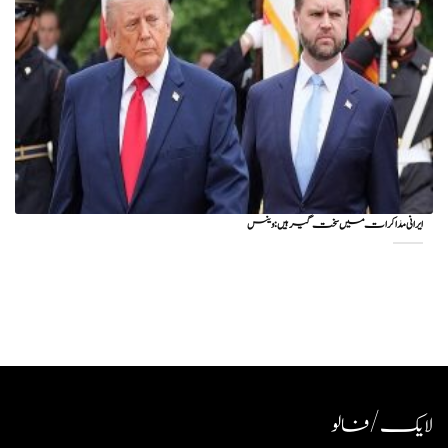
ایرانی مذاکرات میں سخت گیر ہیں: وینس
لایک / فالو