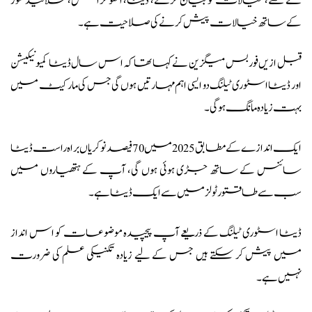
سے لکھنے، خیالات کو بیان کرنے، ڈیٹا، انفوگرافکس، سلائیڈ شوز
کے ساتھ خیالات پیش کرنے کی صلاحیت ہے۔
قبل ازیں فوربس میگزین نے کہا تھا کہ اس سال ڈیٹا کمیونیکیشن
اور ڈیٹا اسٹوری ٹیلنگ دو ایسی اہم مہارتیں ہوں گی جس کی مارکیٹ میں
بہت زیادہ مانگ ہوگی۔
ایک اندازے کے مطابق 2025 میں 70 فیصد نوکریاں براہ راست ڈیٹا
سائنس کے ساتھ جڑی ہوئی ہوں گی، آپ کے ہتھیاروں میں
سب سے طاقتور ٹولز میں سے ایک ڈیٹا ہے۔
ڈیٹا اسٹوری ٹیلنگ کے ذریعے آپ پیچیدہ موضوعات کو اس انداز
میں پیش کر سکتے ہیں جس کے لیے زیادہ تکنیکی علم کی ضرورت
نہیں ہے۔