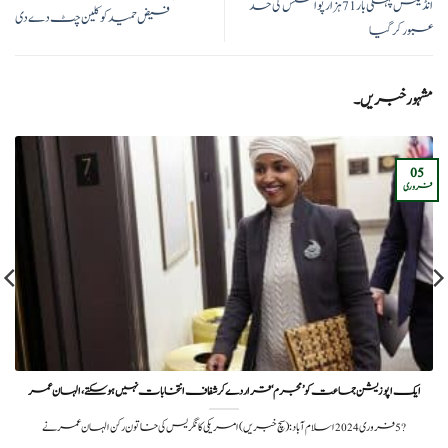
انڈیکس پہلی بار 71 ہزار پوائنٹس کی حد
فیض حمید کو کلین چٹ دے دی
عبور کر گیا
مشہور خبریں۔
05
فروری
ایک اپوزیشن جماعت کو ’مجرم‘ قرار دے کر شفاف انتخابات نہیں ہو سکتے، الہان عمر
?️ 5 فروری 2024اسلام آباد: (سچ خبریں) امریکی کانگریس کی خاتون رکن الہان عمر نے