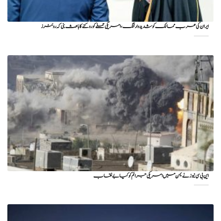
ایران کی عرب ممالک کو شدید وارننگ، امریکی حملے کو روکنے کا باعث بنی کہ روئٹرز
این بی سی نیوز نے یمن میں امریکی جرائم کو کیا بے نقاب