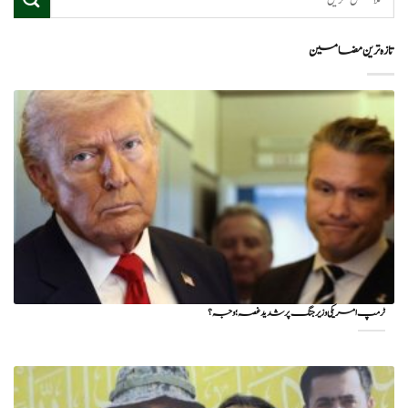
تازہ ترین مضامین
ٹرمپ امریکی وزیر جنگ پر شدید غصہ؛ وجہ ؟