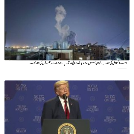
اسرائیل کی جنوب لبنان میں شدید فضائی اور توپ خانہ حملوں کی تازہ لہر