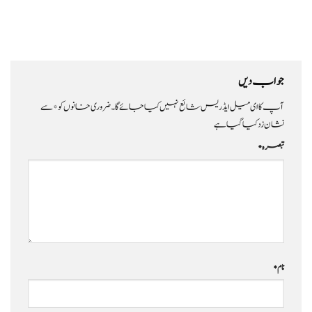
جواب دیں
آپ کا ای میل ایڈریس شائع نہیں کیا جائے گا۔
ضروری خانوں کو
*
سے
نشان زد کیا گیا ہے
تبصرہ
*
نام
*