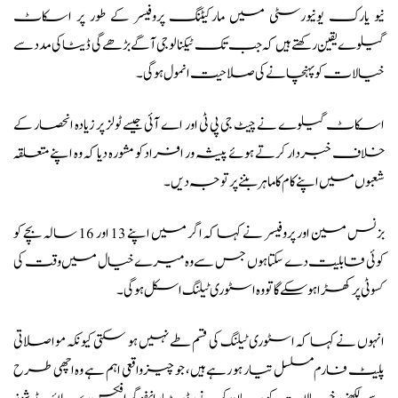
نیو یارک یونیورسٹی میں مارکیٹنگ پروفیسر کے طور پر اسکاٹ
گیلوے یقین رکھتے ہیں کہ جب تک ٹیکنالوجی آگے بڑھے گی ڈیٹا کی مدد سے
خیالات کو پہنچانے کی صلاحیت انمول ہوگی۔
اسکاٹ گیلوے نے چیٹ جی پی ٹی اور اے آئی جیسے ٹولز پر زیادہ انحصار کے
خلاف خبردار کرتے ہوئے پیشہ ور افراد کو مشورہ دیا کہ وہ اپنے متعلقہ
شعبوں میں اپنے کام کا ماہر بننے پر توجہ دیں۔
بزنس مین اور پروفیسر نے کہا کہ اگر میں اپنے 13 اور 16 سالہ بچے کو
کوئی قابلیت دے سکتا ہوں جس سے وہ میرے خیال میں وقت کی
کسوٹی پر کھڑا ہوسکے گا تو وہ اسٹوری ٹیلنگ اسکل ہوگی۔
انہوں نے کہا کہ اسٹوری ٹیلنگ کی قسم طے نہیں ہو سکتی کیونکہ مواصلاتی
پلیٹ فارم مسلسل تیار ہو رہے ہیں، جو چیز واقعی اہم ہے وہ اچھی طرح