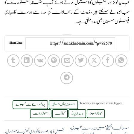
جدید ٹولز اور تکنیکوں کا استعمال کرتے ہوئے آپ متعلقہ معلومات کا
جائزہ لے سکتے ہیں، ڈیٹا کے رجحانات کی مدد سے درست کاروباری
فیصلوں میں بھی مدد ملتی ہے۔
Short Link
,
,
This entry was posted in
and tagged
اسٹوری ٹیلنگ اسکل
پروفیسر اسکاٹ گیلوے
.
,
,
,
ٹیکنالوجیز
چیٹ جی پی ٹی
کوڈنگ
مصنوعی ذہانت
اسٹاک ایکسچینج میں زبردست تیزی،
فیض آباد دھرنا انکوائری کمیشن نے جنرل ر