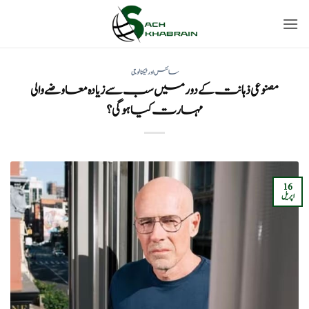
Ski
t
conten
سائنس اور ٹیکنالوجی
مصنوعی ذہانت کے دور میں سب سے زیادہ معاوضے والی
مہارت کیا ہوگی؟
16
اپریل