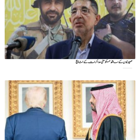
صہیونیوں کے ساتھ حکومتی مذاکرات کے نتایج