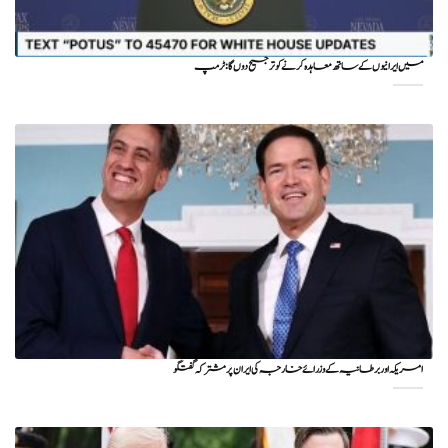
میں ایرانیوں کے ساتھ معاہدہ کرنے کو ترجیح دوں گا : ٹرمپ
امریکہ اور برطانیہ کے وزرائے خارجہ کی ایران پر مشترکہ گفتگو