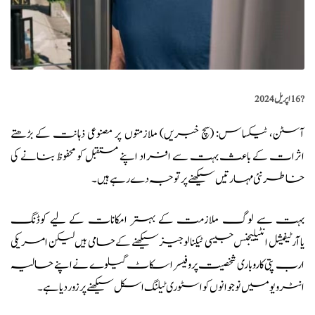
?️
16 اپریل 2024
آسٹن، ٹیکساس: (
سچ خبریں
) ملازمتوں پر مصنوعی ذہانت کے بڑھتے
اثرات کے باعث بہت سے افراد اپنے مستقبل کو محفوظ بنانے کی
خاطر نئی مہارتیں سیکھنے پر توجہ دے رہے ہیں۔
بہت سے لوگ ملازمت کے بہتر امکانات کے لیے کوڈنگ
یا
آرٹیفیشل انٹیلیجنس
جیسی ٹیکنالوجیز سیکھنے کے حامی ہیں لیکن امریکی
ارب پتی کاروباری شخصیت پروفیسر اسکاٹ گیلوے نے اپنے حالیہ
انٹرویو میں نوجوانوں کو اسٹوری ٹیلنگ اسکل سیکھنے پر زور دیا ہے۔