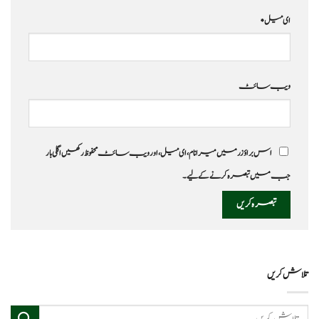
ای میل
*
ویب‌ سائٹ
اس براؤزر میں میرا نام، ای میل، اور ویب سائٹ محفوظ رکھیں اگلی بار
جب میں تبصرہ کرنے کےلیے۔
تلاش کریں