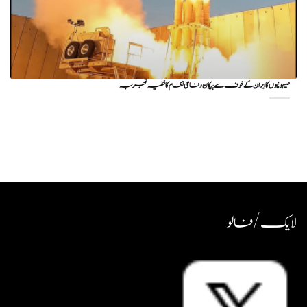
صیہونیوں کا ایران کے خوف سے پیکان دفاعی نظام کا خفیہ تجربہ
لایک / فالو