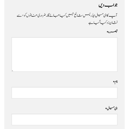
جواب دیں
آپ کا ای میل ایڈریس شائع نہیں کیا جائے گا۔
ضروری خانوں کو
*
سے
نشان زد کیا گیا ہے
تبصرہ
*
نام
*
ای میل
*