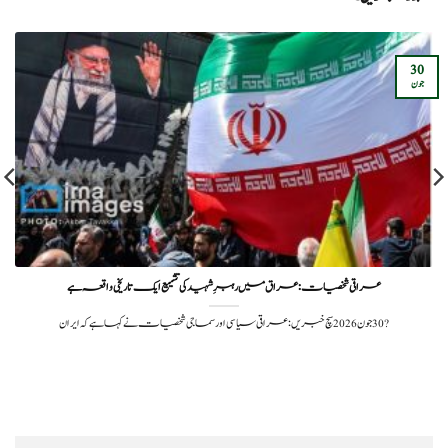
30
جون
عراقی شخصیات: عراق میں رہبرِ شہید کی تشییع ایک تاریخی واقعہ ہے
?️ 30 جون 2026سچ خبریں: عراقی سیاسی اور سماجی شخصیات نے کہا ہے کہ ایران