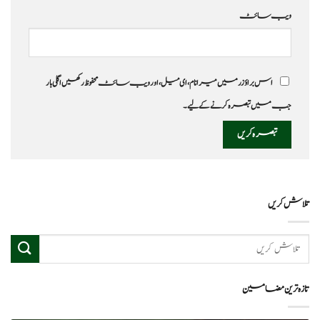
ویب‌ سائٹ
اس براؤزر میں میرا نام، ای میل، اور ویب سائٹ محفوظ رکھیں اگلی بار
جب میں تبصرہ کرنے کےلیے۔
تلاش کریں
تازہ ترین مضامین