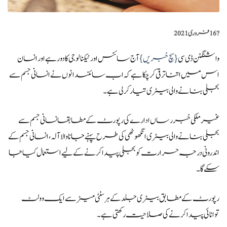
?️
16 فروری 2021
واشنگٹن ڈی سی
{سچ خبریں}
آج سائنس اور ٹیکنالوجی کا دور ہے اور انسان
اس میں اتنا ترقی کر چکا ہے کہ اب سائنسدانوں نے انسانی جسم سے
بجلی بنانے والی بیٹری تیار کر لی ہے۔
غیر ملکی خبر رساں ادارے کی رپورٹ کے مطابقانسانی جسم سے
بجلی بنانے والی بیٹری انگھوٹھی کی طرح پہنے جانا والا آلہ، انسانی جسم کے
اندرونی درجہ حرارت کو بجلی پیدا کرنے کے لیے استعمال کیا جا
سکے گا۔
رپورٹ کے مطابق بیٹری جلد کے ہر سنٹی میٹر سے ایک وولٹ
توانائی پیدا کرنے کی صلاحیت رکھتی ہے۔