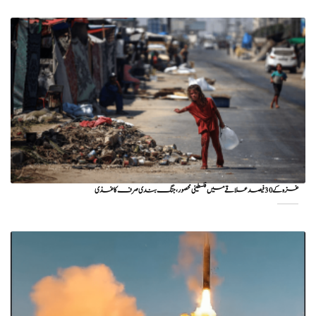
غزہ کے 30 فیصد علاقے میں فلسطینی محصور، جنگ بندی صرف کاغذی