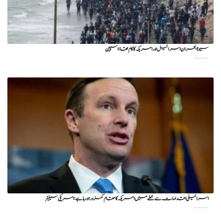
سیوٹا بحران اسرائیل اور امریکہ کا کام تھا: اسپین
اسرائیلی اقدامات سے خطے میں امریکہ کا مقام کمزور ہو رہا ہے: امریکی سینیٹر