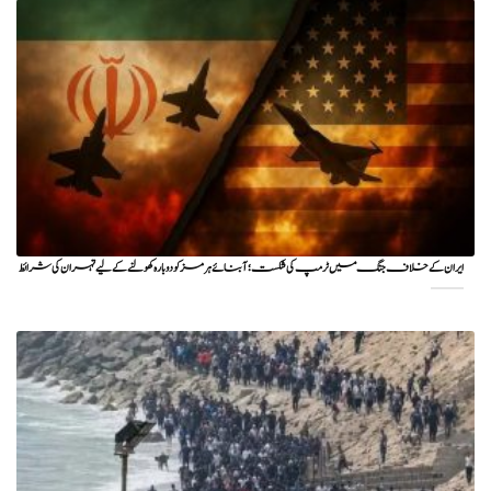
ایران کے خلاف جنگ میں ٹرمپ کی شکست؛ آبنائے ہرمز کو دوبارہ کھولنے کے لیے تہران کی شرائط