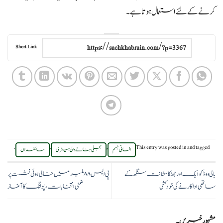
کرنے کے لئے استعمال ہوتا ہے۔
Short Link
.
,
,
This entry was posted in
and tagged
انسانی جسم
بجلی بنانے والی بیٹری
سائنسداں
بالی ووڈ کو ایک اور جھٹکا سشانت سنگھ کے
پی ایس ۸۸ ملیر میں خالی ہوئی نشست پر
ساتھی اداکار نے کی خود کشی
ضمنی انتخابات، پولنگ کا آغاز
مشہور خبریں۔