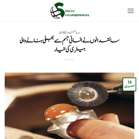
Ski
t
conten
سائنس اور ٹیکنالوجی
سائنسدانوں نے انسانی جسم سے بجلی بنانے والی
بیٹری کی تیار
16
فروری