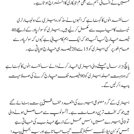
میں نے انسانی جسم سے بھی کم تابکاری کا اخراج ہوتا ہے۔
سائنسدانوں کا کہنا ہے کہ انہوں نے مذکورہ بیٹری کے دو لیبارٹری
ٹیسٹ کامیاب سے مکمل کر لیے ہیں۔ بیٹری کو سولر پاور کے ذریعے40
فیصد چارج کیا گیا جو کہ ایک اہم کامیابی ہے کیوں کہ سولر پاور سے
عام طور پر کسی بیٹری کو15 سے 20 فیصد ہی چارج ہو پاتی ہے۔
پانچ ہزار سال چلنے والی بیٹری تیار کرنے والے سائنسدانوں کا کہنا ہے
کہ وہ بہت جلد بیٹری کو90 فیصد تک چارج کرنے کی صلاحیت
پیدا کرلیں گے۔
بیٹری کے گرد مصنوعی ہیرے کی متعدد حفاظتی پرت بنائے گئے
ہیں جو کہ سخت ترین دھات ہے۔ آئسوٹوپ سے حاصل ہونے والی
توانائی ہیرے میں اس عمل کے ذریعے جذب کی جاتی ہے
جس کو’ان ایلاسٹک سکیٹرنگ‘ کہا جاتا ہے اور یہ بجلی پیدا