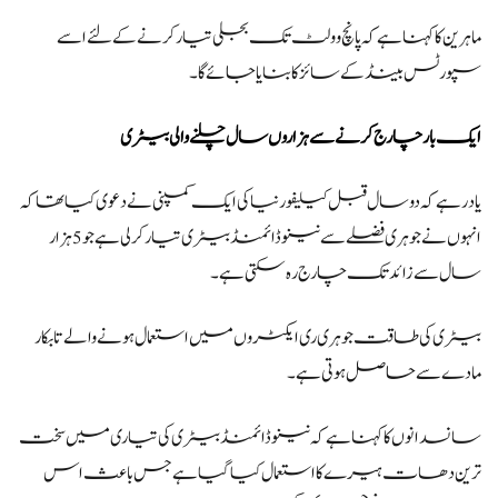
ماہرین کا کہنا ہے کہ پانچ وولٹ تک بجلی تیار کرنے کے لئے اسے
سپورٹس بینڈ کے سائز کا بنایا جائے گا۔
ایک بار چارج کرنے سے ہزاروں سال چلنے والی بیٹری
یاد رہے کہ دو سال قبل کیلیفورنیا کی ایک کمپنی نے دعوی کیا تھا کہ
انہوں نے جوہری فضلے سےنینو ڈائمنڈ بیٹری تیار کر لی ہے جو 5 ہزار
سال سے زائد تک چارج رہ سکتی ہے۔
بیٹری کی طاقت جوہری ری ایکٹروں میں استعمال ہونے والے تابکار
مادے سے حاصل ہوتی ہے۔
سانسدانوں کا کہنا ہے کہ نینو ڈائمنڈ بیٹری کی تیاری میں سخت
ترین دھات ہیرے کا استعمال کیا گیا ہے جس باعث اس