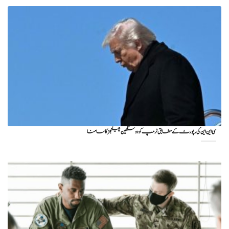
سی این این کی رپورٹ کے مطابق ٹرمپ کو دو سنگین چیلنجز کا سامنا