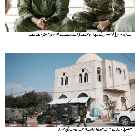
سابق امریکی فوجیوں کے لیے ذہنی صحت کی خدمات کے بحران میں شدت
مغربی کنارے میں صہیونی آبادکاروں کا مسجد نبی صالح پر حملہ