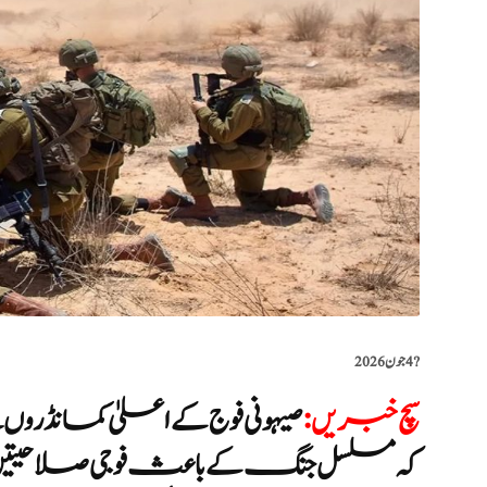
?️
4 جون 2026
سچ خبریں
:
صیہونی فوج کے اعلیٰ کمانڈروں 
کہ مسلسل جنگ کے باعث فوجی صلاحیتیں متا