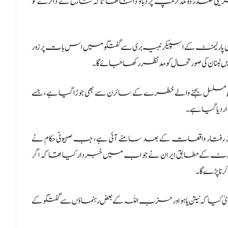
صدر ڈونلڈ ٹرمپ پر دباؤ ڈالنا تھا تاکہ تنازع کے دائرے کو
 کی پارلیمنٹ کے اسپیکر نبیہ بری سے گفتگو میں اس بات پر زور
ں لبنان کی صورتحال کو مدنظر رکھا جائے گا۔
لسل بجنے والے خطرے کے سائرن سے بھی جوڑا گیا ہے، جسے
دیا گیا ہے۔
 رفتار واقعات کے بعد سامنے آئی ہے، جب صہیونی حکام نے
رٹ کے مطابق ایران نے جواب میں خبردار کیا تھا کہ اگر
ا پڑے گا۔
کیا کہ نیتن یاہو اور حزب اللہ کے بعض رہنماؤں سے گفتگو کے