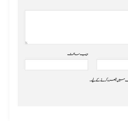
ویب‌ سائٹ
 جب میں تبصرہ کرنے کےلیے۔