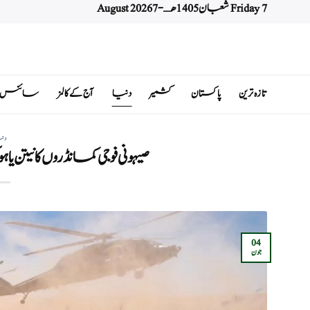
Friday 7 شعبان 1405 هـ - 7 August 2026
Ski
t
conten
تازہ ترین
پاکستان
کشمیر
دنیا
آج کے کالمز
سائنس اور 
دن
صیہونی فوجی کمانڈروں کا نیتن 
04
جون