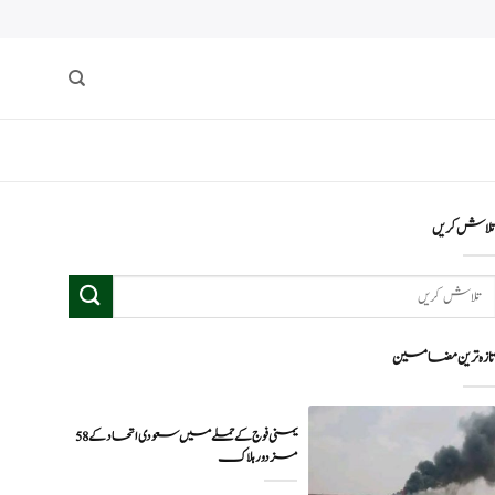
لاش کریں
ازہ ترین مضامین
یمنی فوج کے حملے میں سعودی اتحاد کے 58
مزدور ہلاک