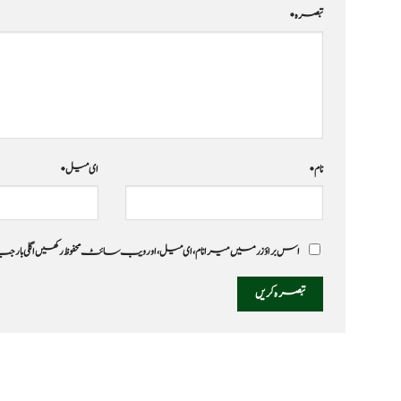
تبصرہ
*
نام
*
ای میل
*
اس براؤزر میں میرا نام، ای میل، اور ویب سائٹ محفوظ رکھیں اگلی بار