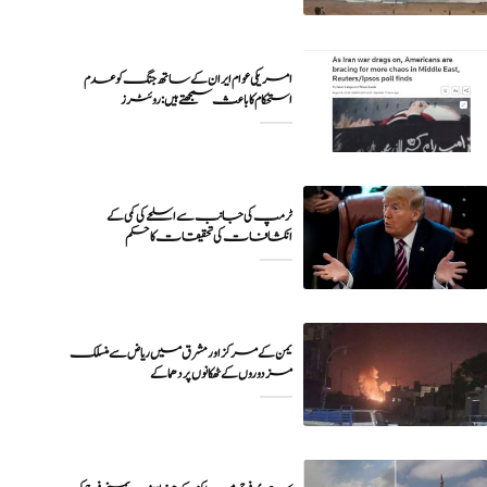
امریکی عوام ایران کے ساتھ جنگ کو عدم
ٹرمپ کی جانب سے اسلحے کی کمی کے
انکشافات کی تحقیقات کا حکم
یمن کے مرکز اور مشرق میں ریاض سے منسلک
مزدوروں کے ٹھکانوں پر دھماکے