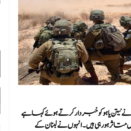
نے نیتن یاہو کو خبردار کرتے ہوئے کہا ہے
ثر ہو رہی ہیں۔ انہوں نے لبنان کے