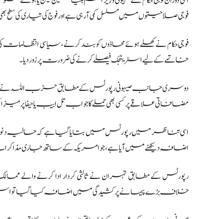
اسی دوران فوجی حکام نے صہیونی وزیر اعظم بنیامین نیتن یاہو س
فوجی صلاحیتوں میں مسلسل کمی آ رہی ہے اور فوج کی تیاری کی سطح بھی
فوجی حکام نے کھلے ہوئے محاذوں کو بند کرنے، سیاسی انتظا
خاتمے کے لیے اسٹریٹجک فیصلے کرنے کی ضرورت پر زور دیا۔
دوسری جانب صیہونی رپورٹس کے مطابق حزب اللہ نے مختلف 
مضافاتی علاقے پر کسی بھی حملے کا جواب تل ابیب یا حیفا پر می
اسی تناظر میں رپورٹس میں بتایا گیا ہے کہ حالیہ د
اضافہ دیکھنے میں آیا ہے، جو امریکہ کے ساتھ جاری مذاکرا
رپورٹس کے مطابق تہران نے ثالثی کردار ادا کرنے والے م
خلاف بڑے پیمانے پر کشیدگی میں اضافہ کیا گیا تو اس کا