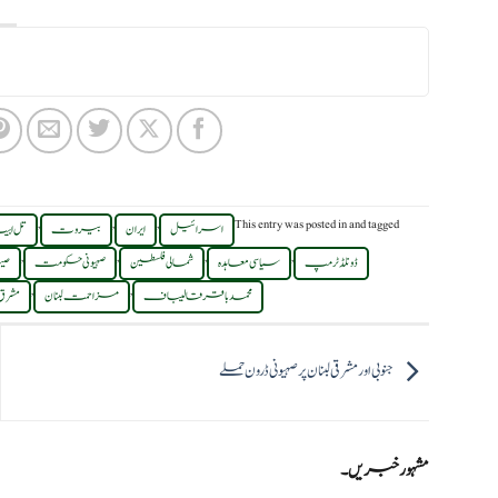
,
,
,
This entry was posted in
and tagged
اسرائیل
ایران
بیروت
تل اب
,
,
,
,
ڈونلڈ ٹرمپ
سیاسی معاہدہ
شمالی فلسطین
صہیونی حکومت
صیہ
,
,
محمد باقر قالیباف
مزاحمت لبنان
مشرق 
جنوبی اور مشرقی لبنان پر صہیونی ڈرون حملے
مشہور خبریں۔