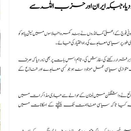
یا، جبکہ ایران اور حزب اللہ سے
 کی رپورٹ کے مطابق صیہونی فوج کے اعلیٰ کمانڈروں نے بند کمرہ اجلاسوں میں نیتن یاہو کو
طور پر سیاسی معاہدے کی راہ اختیار کی جائے۔
ؤ برقرار رکھنے کی سفارش کی، تاہم اس بات پر بھی زور دیا کہ صرف
متوازی سیاسی عمل موجود نہ ہو جو کسی معاہدے اور تنازع کے
ائع نے واشنگٹن میں لبنان کے حوالے سے جاری مذاکرات میں
لبہ کیا تاکہ سیاسی مفاہمت تک پہنچنے کے امکانات میں