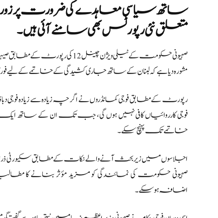
ساتھ سیاسی معاہدے کی ضرورت پر زور د
متعلق نئی رپورٹس بھی سامنے آئی ہیں۔
صہیونی حکومت کے ٹیلی ویژن چینل 12
مشورہ دیا ہے کہ لبنان کے ساتھ جاری کشیدگی کے خاتمے کے لیے فوری 
رپورٹ کے مطابق فوجی کمانڈروں نے اگرچہ زیادہ سے زیادہ فوجی دبا
فوجی کارروائیاں کافی نہیں ہوں گی، جب تک ان کے ساتھ ایک 
خاتمے تک پہنچ سکے۔
اجلاسوں میں زیر بحث آنے والے نکات کے مطابق سکیورٹی ذر
صہیونی حکومت کی نمائندگی کو مزید مؤثر بنانے کا مطا
اضافہ ہو سکے۔