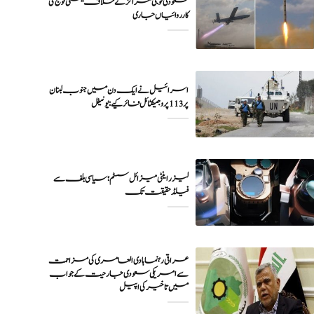
سعودی فوجی مراکز کے خلاف یمنی فوج کی
اسرائیل نے ایک دن میں جنوب لبنان
پر 113 پروجیکٹائل فائر کیے: یونیفل
لیزر اینٹی میزائل سسٹم؛ سیاسی بلف سے
فیلڈ حقیقت تک
عراقی رہنما ہادی العامری کی مزاحمت
سے امریکی سعودی جارحیت کے جواب
میں تاخیر کی اپیل