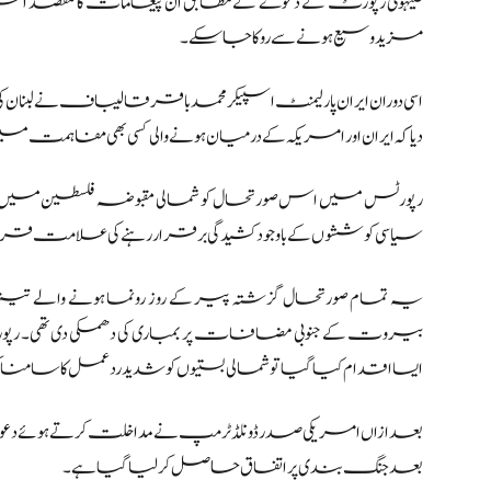
صیہونی رپورٹ کے دعوے کے مطابق ان پیغامات کا مقصد امریکی 
مزید وسیع ہونے سے روکا جا سکے۔
اسی دوران ایران پارلیمنٹ اسپیکر محمد باقر قالیباف نے لبنان
دیا کہ ایران اور امریکہ کے درمیان ہونے والی کسی بھی مفاہمت می
رپورٹس میں اس صورتحال کو شمالی مقبوضہ فلسطین میں مس
سیاسی کوششوں کے باوجود کشیدگی برقرار رہنے کی علامت قرار 
یہ تمام صورتحال گزشتہ پیر کے روز رونما ہونے والے تیز
بیروت کے جنوبی مضافات پر بمباری کی دھمکی دی تھی۔ رپو
ایسا اقدام کیا گیا تو شمالی بستیوں کو شدید ردعمل کا سامنا کرن
بعد ازاں امریکی صدر ڈونلڈ ٹرمپ نے مداخلت کرتے ہوئے دعویٰ 
بعد جنگ بندی پر اتفاق حاصل کر لیا گیا ہے۔