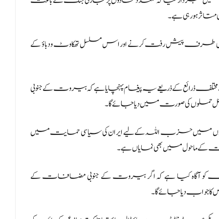
ے گفتگو میں خبردار کیا کہ متعدد محاذوں پر جاری جنگ کے باعث
 متاثر ہو رہی ہے۔
مات کی طرف پیش رفت کرنے اور اس مسلسل تھکاوٹ و دباؤ کے
ذرائع کے ذریعے یہ پیغام پہنچایا ہے کہ بیروت کے جنوبی
زائل حملوں کی صورت میں دیا جائے گا۔
نوں میں حزب اللہ کے لیے ایران کی سیاسی حمایت میں
ت کے ماحول میں بھی نمایاں ہے۔
مالک کو آگاہ کیا ہے کہ اگر بیروت کے جنوبی مضافات کے
 جواب دیا جائے گا۔