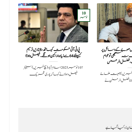
27
10
نومبر
اکتوبر
 صوبے کے وسائل پر
پی ٹی آئی حکومت کیساتھ، 28 ویں ترمیم
وزیر
ہ سمجھی تو عوام
کیلئے 64 سے زیادہ اراکین ہونگے۔ فیصل واوڈا
شرک
 فضل الرحمٰن
?️ 10 نومبر 2025اسلام آباد (سچ خبریں) سینیٹر
20پشاور: (سچ خبریں) جمعیت علمائے
فیصل واوڈا نے کہا کہ پوری تحریک
انا فضل الرحمٰن نے
ن زد کیا گیا ہے