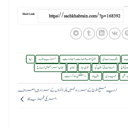
Short Link
,
,
,
,
,
یب
جنگ بندی
جنوبی مضافات بیروت
حزب اللہ
حیفا
,
,
,
,
,
ونی فوج
علاقائی کشیدگی
فوجی دباؤ
لبنان
لبنان اسرائیل تنازع
.
,
,
,
وسطی
نبیہ بری
نیتن یاہو
واشنگٹن مذاکرات
ٹرمپ مسلح افواج کے سربراہ نہیں بلکہ ڈاکوؤں کے سردار ہیں:معروف
امریکی تجزیہ کار