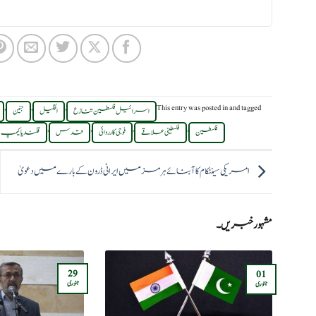
,
,
,
This entry was posted in
and tagged
اسرائیل فلسطین تنازع
الخلیل
جنین
,
,
,
,
فلسطین
فلسطینی علاقے
فوجی کارروائی
قدس
قلندیا کیمپ
امریکی سینٹکام کا آبنائے ہرمز میں ایرانی ڈرون کے بارے میں دعویٰ
مشہور خبریں۔
29
01
جنوری
جنوری