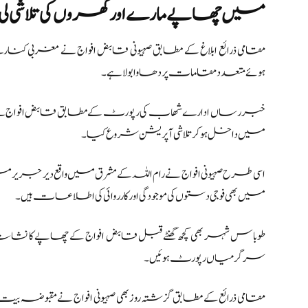
میں چھاپے مارے اور گھروں کی تلاشی لی
مقامی ذرائع ابلاغ کے مطابق صہیونی قابض افواج نے مغربی ک
ہوئے متعدد مقامات پر دھاوا بولا ہے۔
خبر رساں ادارے شهاب کی رپورٹ کے مطابق قابض افواج نے شم
میں داخل ہو کر تلاشی آپریشن شروع کیا۔
اسی طرح صہیونی افواج نے رام اللہ کے مشرق میں واقع دیر جریر
میں بھی فوجی دستوں کی موجودگی اور کارروائی کی اطلاعات ہیں۔
طوباس شہر بھی کچھ گھنٹے قبل قابض افواج کے چھاپے کا نشا
سرگرمیاں رپورٹ ہوئیں۔
مقامی ذرائع کے مطابق گزشتہ روز بھی صہیونی افواج نے مقب