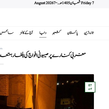
Friday 7 شعبان 1405 هـ - 7 August 2026
Ski
t
conten
تازہ ترین
پاکستان
کشمیر
دنیا
آج کے کالمز
سائنس اور 
دن
مغربی کنارے پر صیہونی افواج کی یلغار؛ متع
07
جون