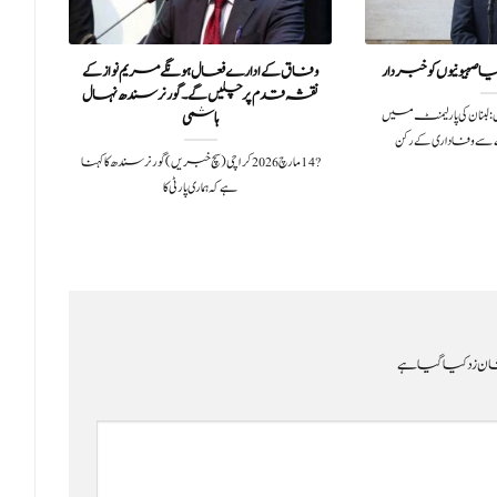
یونیوں کو خبردار
وفاق کے ادارے فعال ہونگے مریم نواز کے
جو
نقشہ قدم پر چلیں گے۔ گورنر سندھ نہال
20سچ خبریں: لبنان کی پارلیمنٹ میں
ہاشمی
وفاداری کے رکن
?️ 14 مارچ 2026کراچی (سچ خبریں) گورنر سندھ کا کہنا
ہے کہ ہماری پارٹی کا
ن زد کیا گیا ہے