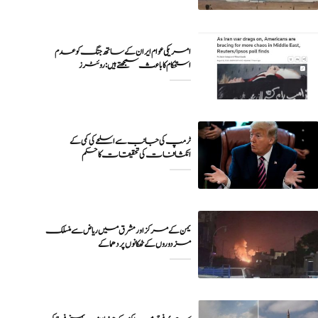
امریکی عوام ایران کے ساتھ جنگ کو عدم
ٹرمپ کی جانب سے اسلحے کی کمی کے
انکشافات کی تحقیقات کا حکم
یمن کے مرکز اور مشرق میں ریاض سے منسلک
مزدوروں کے ٹھکانوں پر دھماکے