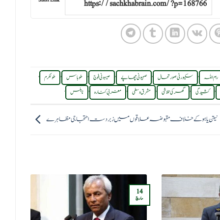
,
,
,
,
,
,
رام اللہ
سکیورٹی صورتحال
صہیونی چھاپے
صیہونی فوج
طوباس
طولکرم
.
,
,
,
,
,
کشیدگی
گھر کی تلاشی
مشرق وسطی
مغربی کنارہ
نابلس
نیتن یاہو کے خلاف مقبوضہ علاقوں میں زبردست احتجاجی مظاہرے
07
14
جنوری
مارچ