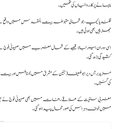
پیمانے پر کارروائیاں کی تھیں۔
قلندیا کیمپ، جو شمالی مقبوضہ بیت المقدس میں واقع ہے، میں ک
جھڑپیں بھی ہوئی ہیں۔
اسی دوران بیرنبالا قصبے کے شمال مغرب میں صہیونی فوج 
کشیدگی بڑھ گئی۔
مزید برآں دیر ابوضعیف (جنین کے مشرق میں)، نابلس اور ب
کی گئیں۔
مغربی سلفیت کے علاقے رافات میں بھی صہیونی فوج نے چھاپ
میں خوف و ہراس کی صورتحال پیدا ہو گئی۔