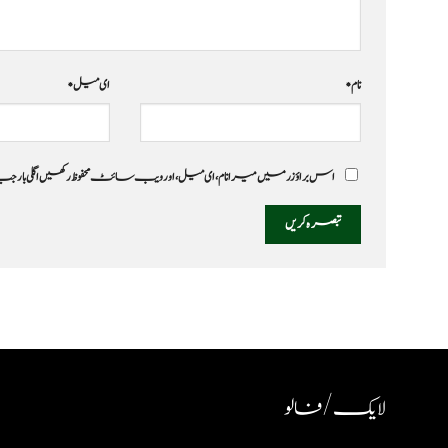
نام
*
ای میل
*
اس براؤزر میں میرا نام، ای میل، اور ویب سائٹ محفوظ رکھیں اگلی بار
لایک / فالو