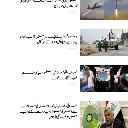
سعودی فوجی مراکز کے خلاف یمنی فوج کی
اسرائیل نے ایک دن میں جنوب لبنان
پر 113 پروجیکٹائل فائر کیے: یونیفل
لیزر اینٹی میزائل سسٹم؛ سیاسی بلف سے
فیلڈ حقیقت تک
عراقی رہنما ہادی العامری کی مزاحمت
سے امریکی سعودی جارحیت کے جواب
میں تاخیر کی اپیل