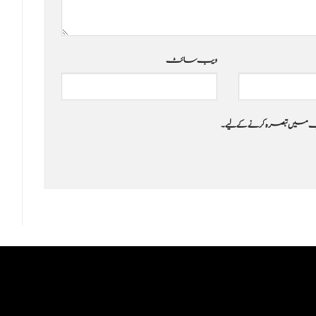
ویب‌ سائٹ
 جب میں تبصرہ کرنے کےلیے۔