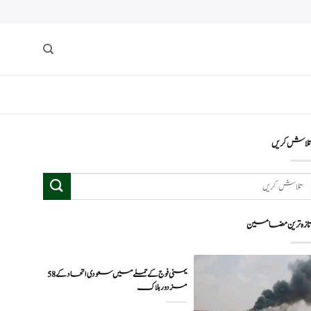
لاش کریں
ازہ ترین مضامین
یمنی فوج کے حملے میں سعودی اتحاد کے 58
مزدور ہلاک