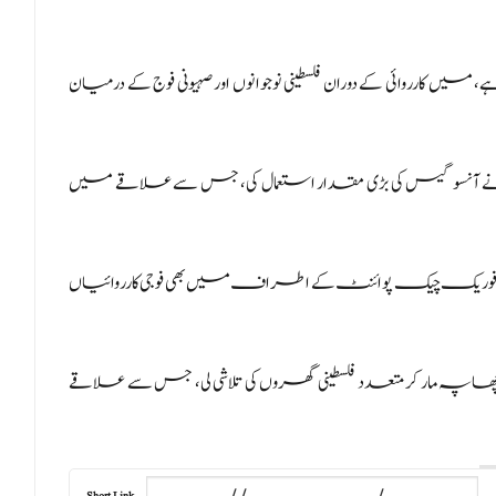
ارروائی کے دوران فلسطینی نوجوانوں اور صہیونی فوج کے درمیان
نے آنسو گیس کی بڑی مقدار استعمال کی، جس سے علاقے میں
یت فوریک چیک پوائنٹ کے اطراف میں بھی فوجی کارروائیاں
ہ مار کر متعدد فلسطینی گھروں کی تلاشی لی، جس سے علاقے
Short Link