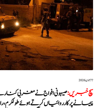
?️
7 جون 2026
سچ خبریں
:
صیہونی افواج نے مغربی کن
پیمانے پر کارروائیاں کرتے ہوئے طولکرم، ر