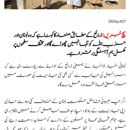
?️
2 جون 2026
سچ خبریں
:
ذرائع کے مطابق صنعاء کا کہنا ہے کہ وہ لبنان اور
حزب اللہ کو تنہا نہیں چھوڑے گا اور مختلف سطحوں پر
مکمل ہم آہنگی برقرار ہے۔
لبنانی اخبار الاخبار نے یمنی ذرائع کے حوالے سے رپورٹ دی ہے کہ
اسرائیل کی جانب سے کسی بھی نئی جارحیت کی صورت میں
مزاحمتی محاذ متحدہ ردعمل دے گا۔
اگرچہ صیہونی قابض حکومت لبنان کے خلاف کئی ماہ سے جاری
اپنی جارحیت کے باوجود اپنے اہداف حاصل کرنے میں ناکام رہی
ہے، تاہم شمالی محاذ پر حملوں کے دائرے کو مزید وسعت دینے کی
مسلسل دھمکیوں نے خطے میں کشیدگی بڑھا دی ہے۔ ایسی صورتحال