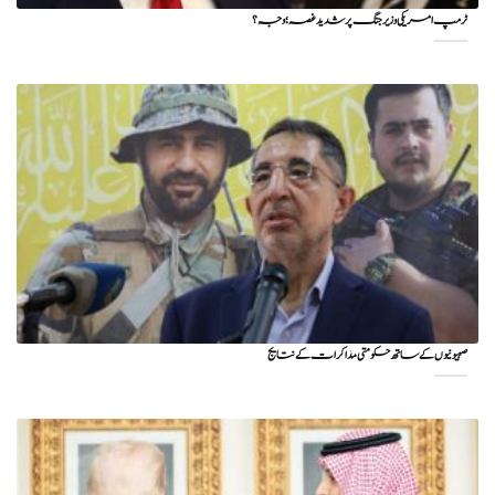
ٹرمپ امریکی وزیر جنگ پر شدید غصہ؛ وجہ ؟
صہیونیوں کے ساتھ حکومتی مذاکرات کے نتایج