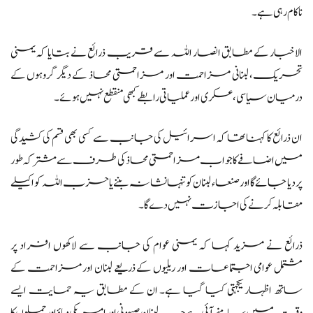
ناکام رہی ہے۔
الاخبار کے مطابق انصار اللہ سے قریب ذرائع نے بتایا کہ یمنی
تحریک، لبنانی مزاحمت اور مزاحمتی محاذ کے دیگر گروہوں کے
درمیان سیاسی، عسکری اور عملیاتی رابطے کبھی منقطع نہیں ہوئے۔
ان ذرائع کا کہنا تھا کہ اسرائیل کی جانب سے کسی بھی قسم کی کشیدگی
میں اضافے کا جواب مزاحمتی محاذ کی طرف سے مشترکہ طور
پر دیا جائے گا اور صنعاء لبنان کو تنہا نشانہ بننے یا حزب اللہ کو اکیلے
مقابلہ کرنے کی اجازت نہیں دے گا۔
ذرائع نے مزید کہا کہ یمنی عوام کی جانب سے لاکھوں افراد پر
مشتمل عوامی اجتماعات اور ریلیوں کے ذریعے لبنان اور مزاحمت کے
ساتھ اظہار یکجہتی کیا گیا ہے۔ ان کے مطابق یہ حمایت ایسے