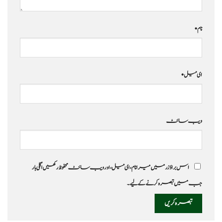
نام
*
ای میل
*
ویب‌ سائٹ
اس براؤزر میں میرا نام، ای میل، اور ویب سائٹ محفوظ رکھیں اگلی بار
جب میں تبصرہ کرنے کےلیے۔