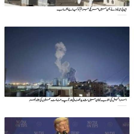
این بی سی نیوز نے یمن میں امریکی جرائم کو کیا بے نقاب
اسرائیل کی جنوب لبنان میں شدید فضائی اور توپ خانہ حملوں کی تازہ لہر