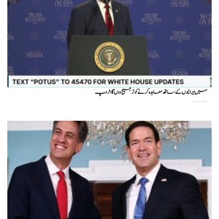
میں ایرانیوں کے ساتھ معاہدہ کرنے کو ترجیح دوں گا : ٹرمپ