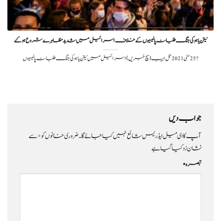
نیتن یاہو کی جنگ طلبانہ پالیسیوں کے خلاف اسرائیل میں شدید مظاہرے شروع ہوگئے
?️ 25 مئی 2021تل ابیب (سچ خبریں) اسرائیل میں نیتن یاہو کی جنگ طلبانہ پالیسیوں
جواب دیں
آپ کا ای میل ایڈریس شائع نہیں کیا جائے گا۔
ضروری خانوں کو
*
سے
نشان زد کیا گیا ہے
تبصرہ
*