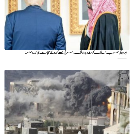
ایران کی عرب ممالک کو شدید وارننگ، امریکی حملے کو روکنے کا باعث بنی کہ روئٹرز