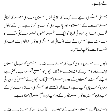
لے رہا ہے۔
یمنی عسکری ذریعے نے کہا کہ جنوبی لبنان میں جاری معرکہ لبنانی
مزاحمت کے استحکام اور پائیداری کو ظاہر کرتا ہے۔ ان کے بقول
شمالی محاذ پر صیہونی فوج کو ایک غیر معمولی فرسایشی جنگ کا
سامنا ہے جس نے اسے انسانی اور عسکری دونوں حوالوں سے بھاری
نقصانات پہنچائے ہیں۔
انہوں نے مزید دعویٰ کیا کہ حزب اللہ دشمن کو جال میں
پھنسانے اور اس کے خلاف مؤثر کارروائیوں کا وسیع تجربہ رکھتی ہے،
جبکہ گزشتہ مہینوں کے دوران مزاحمتی کارروائیوں نے اس کی تزویراتی
برتری کو نمایاں کیا ہے، حالانکہ اسلحے اور عسکری ساز و سامان کے
میدان میں دونوں فریقوں کے درمیان واضح فرق موجود ہے۔
اسی تناظر میں صنعاء کے مبصرین کا کہنا ہے کہ حزب اللہ