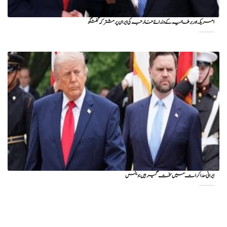
امریکہ اور برطانیہ کے وزرائے خارجہ کی ایران پر مشترکہ گفتگو
ایرانی مذاکرات میں سخت گیر ہیں: وینس