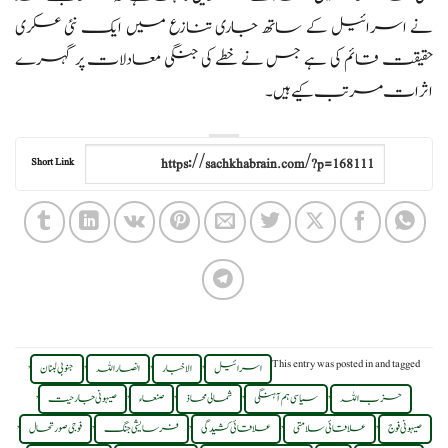
نے اسرائیل کے ساتھ جاری تنازع میں ایک نئی عسکری
حقیقت قائم کی ہے جس نے خطے کی جنگی معادلات پر گہرے
اثرات مرتب کیے ہیں۔
Short Link
,
,
,
,
This entry was posted in
and tagged
اسرائیل
الاخبار
انصار اللہ
جنوبی لبنان
,
,
,
,
,
حزب اللہ
سیاسی ہم آہنگی
شمالی محاذ
صنعاء
صیہونی جارحیت
,
,
,
,
,
صیہونی فوج
علاقائی سلامتی
علاقائی کشیدگی
فرسایشی جنگ
فوجی صورتحال