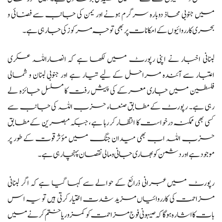
میں جنوبی محاذ دوبارہ سرگرم ہونے اور یمن کی جانب سے فضائی و
بحری کارروائیوں کے امکانات پر بھی توجہ مرکوز کی جا رہی ہے۔
لبنانی اخبار نے اپنی رپورٹ میں لکھا ہے کہ انصاراللہ عسکری
اعتبار سے آئندہ مراحل کے لیے تیار ہے اور جنوبی لبنان و شمالی
فلسطین میں جاری معرکے کی پیش رفت کا مسلسل جائزہ لے
رہی ہے۔ رپورٹ کے مطابق صنعاء حزب اللہ کی جانب سے
کسی بھی ممکنہ درخواست کا انتظار کر رہا ہے، جبکہ مبصرین کے مطابق
حزب اللہ اب بھی میدان جنگ میں مؤثر قوت کے طور پر
موجود ہے اور دشمن کو بھاری جانی و مالی نقصان پہنچا رہی ہے۔
رپورٹ میں عبرانی ذرائع کے حوالے سے کہا گیا ہے کہ اگر لبنانی
مزاحمت کی کارروائیاں مزید شدت اختیار کرتی ہیں تو یہ اس
بات کا اشارہ ہوگا کہ صیہونی فوج مزاحمت کو کمزور یا ختم کرنے میں