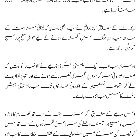
وقت میں سامنے آئی ہے جب لبنان صیہونی اور امریکی دباؤ اور حملوں کا
سامنا کر رہا ہے۔
رپورٹ کے مطابق ان ذرائع نے یہ بھی بتایا کہ لبنانی مزاحمت کے
ساتھ میدان جنگ میں کھڑے ہونے کے لیے عوامی سطح پر وسیع
آمادگی موجود ہے۔
دوسری جانب ایک یمنی عسکری ذریعے نے الاخبار کو بتایا کہ
صنعاء صیہونی سرگرمیوں پر گہری نظر رکھے ہوئے ہے اور جنوبی لبنان سے
لے کر مقبوضہ فلسطین کے اندرونی علاقوں تک جاری فوجی پیش
رفت کا مسلسل جائزہ لے رہا ہے۔
اس ذریعے کے مطابق اگر حزب اللہ کے ساتھ تصادم کا دائرہ
مزید وسیع ہوا تو صنعاء خطے کی مزاحمتی تحریکوں کے ساتھ مل
کر فیصلہ کن معرکے میں شمولیت کے مختلف امکانات کا جائزہ