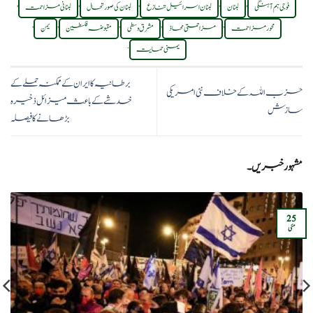
,
,
,
,
,
فوجی ہم آہنگی
لبنان
لبنان اسرائیل تنازع
لبنان کی صورتحال
لبنانی مزاحمت
,
,
,
,
,
محور مزاحمت
مزاحمتی محاذ
مشرق وسطی
مقبوضہ فلسطین
یمن
.
یمنی حمایت
برطانیہ کا ایران کے ممکنہ حملے کے
حزب اللہ کے خلاف نئی امریکی
خدشے کے باعث میزائل ذخیرہ
سازش
بڑھانے کا فیصلہ
مشہور خبریں۔
25
مئی