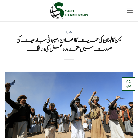
Ski
t
conten
دنیا
یمن کا لبنان کی حمایت کا اعلان، صیہونی جارحیت کی
صورت میں متحدہ ردعمل کی وارننگ
02
جون