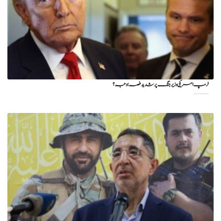
ٹرمپ امریکی وزیر جنگ پر شدید غصہ؛ وجہ ؟