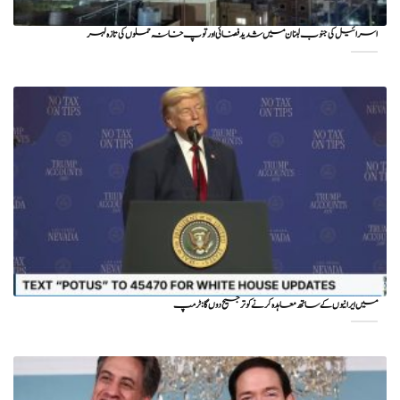
اسرائیل کی جنوب لبنان میں شدید فضائی اور توپ خانہ حملوں کی تازہ لہر
میں ایرانیوں کے ساتھ معاہدہ کرنے کو ترجیح دوں گا : ٹرمپ