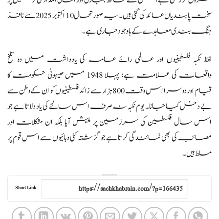
شروع کر رکھی ہے، جس کے ساتھ بمباری اور انسانی امداد کی ترسیل پر
سخت پابندیاں عائد کی گئی ہیں۔ یہ صورتحال 10 اکتوبر 2025 سے نافذ
جنگ بندی معاہدے کے باوجود جاری ہے۔
لفظ نکبہ فلسطینیوں اور عالمی رائے عامہ کی یادداشت میں دو تلخ
واقعات کی علامت ہے؛ پہلا 1948 میں صیہونی حکومت کا
قیام اور دوسرا اس وقت 800 ہزار سے زائد فلسطینیوں کو ان کے وطن سے
بے دخل کیا جانا۔ یوم نکبہ نہ صرف اس سانحے کی یاد دلاتا ہے جو
اس سال فلسطین کی سرزمین پر پیش آیا بلکہ ان مشکلات اور
مصائب کی بھی نمائندگی کرتا ہے جو گزشتہ کئی دہائیوں سے اس قوم پر
مسلط ہیں۔
Short Link