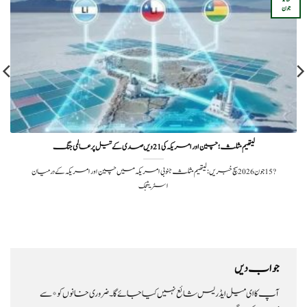
جون
لیتھیم مثلث ؛چین اور امریکہ کی 21ویں صدی کے تیل پر عالمی جنگ
?️ 15 جون 2026سچ خبریں:لیتھیم مثلث جنوبی امریکہ میں چین اور امریکہ کے درمیان
اسٹریٹجک
جواب دیں
آپ کا ای میل ایڈریس شائع نہیں کیا جائے گا۔
ضروری خانوں کو
*
سے