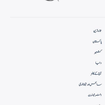
تازہ ترین
پاکستان
کشمیر
دنیا
آج کے کالمز
سائنس اور ٹیکنالوجی
انٹرٹینمنٹ