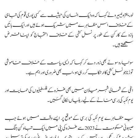
لورینتزو لیبیرو نے کہا کہ وہ ایک انسان کی حیثیت سے کسی پوری قوم کی تباہی
کے خلاف اس مظاہرے میں شریک ہوئے ہیں اور ایک بائیں
بازو کے کارکن کے طور پر نسل کشی کے خلاف احتجاج کو اپنا فرض
سمجھتے ہیں۔
سونیا روسو نے بھی زور دے کر کہا کہ ایسی ریاست کے خلاف خاموشی
توڑنا جو نسل کشی کا ارتکاب کر رہی ہو، اب بھی ضروری اور اہم ہے۔
اٹلی کے شمالی شہر میلان میں بھی غزہ کے فلسطینیوں کی حمایت اور
یوم نکبہ کی برسی منانے کے لیے ریلیاں نکالی گئیں۔
یہ مظاہرے یوم نکبہ کی برسی کے موقع پر ایسے وقت میں ہوئے جب
صیہونی حکومت نے 2023 سے غزہ کی پٹی میں ایک تباہ کن جنگ