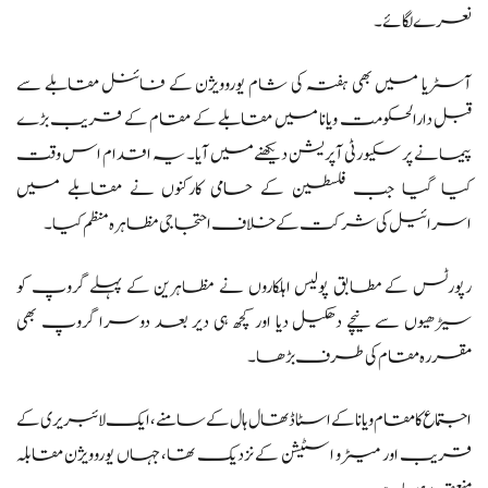
نعرے لگائے۔
آسٹریا میں بھی ہفتہ کی شام یوروویژن کے فائنل مقابلے سے
قبل دارالحکومت ویانا میں مقابلے کے مقام کے قریب بڑے
پیمانے پر سکیورٹی آپریشن دیکھنے میں آیا۔ یہ اقدام اس وقت
کیا گیا جب فلسطین کے حامی کارکنوں نے مقابلے میں
اسرائیل کی شرکت کے خلاف احتجاجی مظاہرہ منظم کیا۔
رپورٹس کے مطابق پولیس اہلکاروں نے مظاہرین کے پہلے گروپ کو
سیڑھیوں سے نیچے دھکیل دیا اور کچھ ہی دیر بعد دوسرا گروپ بھی
مقررہ مقام کی طرف بڑھا۔
اجتماع کا مقام ویانا کے اسٹاڈتھال ہال کے سامنے، ایک لائبریری کے
قریب اور میٹرو اسٹیشن کے نزدیک تھا، جہاں یوروویژن مقابلہ