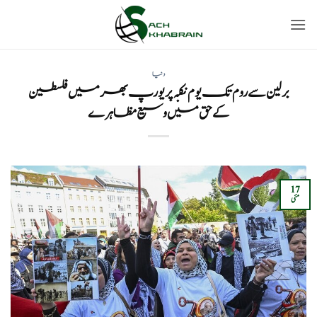
Ski
t
conten
دنیا
برلین سے روم تک یوم نکبہ پر یورپ بھر میں فلسطین
کے حق میں وسیع مظاہرے
17
مئی