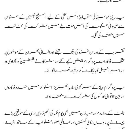
منعقد ہو رہا ہے۔
یہ ریلی موسیقائی احتجاج؛ نسل کشی کے لیے اسٹیج نہیں کے عنوان
سے صیہونی حکومت کی اس مقابلے میں شرکت کی مخالفت
میں منعقد کی گئی۔
تقریب کے دوران غزہ کی جنگ، قبضے اور انسانی بحران کے موضوع پر
مختلف فنکارانہ پروگرام پیش کیے گئے اور شرکاء نے فلسطین کو آزادی دو
اور اسرائیل کا بائیکاٹ کرو جیسے نعرے لگائے۔
یہ پروگرام ویانا کے مرکزی ماریا تھیریزا اسکوائر میں متعدد فنکاروں
اور بین الاقوامی کارکنوں کی شرکت سے منعقد ہوا۔
ہفتہ کے روز روم اور میلان میں بھی یوم نکبہ کی اٹھہترویں برسی کے موقع پر بڑے
پیمانے پر ریلیاں نکالی گئیں اور عالمی صمود فلوٹیلا کے ساتھ اظہار