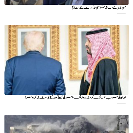
صہیونیوں کے ساتھ حکومتی مذاکرات کے نتایج
ایران کی عرب ممالک کو شدید وارننگ، امریکی حملے کو روکنے کا باعث بنی کہ روئٹرز