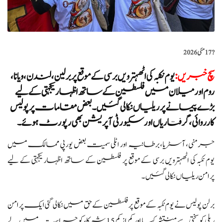
?️
17 مئی 2026
سچ خبریں
:
یوم نکبہ کی اٹھہترویں برسی کے موقع پر برلین، لندن، ویانا،
روم اور میلان میں فلسطین کے ساتھ اظہار یکجہتی کے لیے
بڑے پیمانے پر ریلیاں نکالی گئیں۔ بعض مقامات پر پولیس
کارروائی، گرفتاریاں اور سکیورٹی آپریشن بھی رپورٹ ہوئے۔
جرمنی، آسٹریا، برطانیہ اور اٹلی سمیت بعض یورپی ممالک میں
یوم نکبہ کی اٹھہترویں برسی کے موقع پر فلسطین کے ساتھ اظہار یکجہتی کے لیے
پرامن ریلیاں نکالی گئیں۔
برلن پولیس نے یوم نکبہ کے موقع پر فلسطین کے حق میں نکالی گئی ایک پرامن
ریلی کو سختی سے منتشر کیا اور کم از کم 15 شرکاء کو حراست میں لے