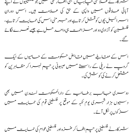
شرکاء نے علامتی چابیاں بھی اٹھا رکھی تھیں جو فلسطینیوں کے اپنے
آبائی علاقوں میں واپسی کے حق کی علامت ہیں۔ اس دوران
اسرائیل بچوں کو قتل کرتا ہے اور جرمنی اس کی حمایت کرتا ہے،
فلسطین کو آزادی دو اور مزاحمت ہی واحد حل ہے جیسے نعرے لگائے
گئے۔
اس کے مقابلے میں قابض حکومت کے حامیوں کے ایک
گروپ نے ریلی کے راستے میں صیہونی پرچم لہرا کر مظاہرین کو
مشتعل کرنے کی کوشش کی۔
دوسری جانب برطانیہ کے دارالحکومت لندن میں بھی
دسیوں ہزار شہری یوم نکبہ کے موقع پر فلسطینی قوم کی حمایت میں
سڑکوں پر نکل آئے۔
شرکاء نے فلسطینی پرچم اٹھا کر غزہ اور فلسطینی عوام کی حمایت میں