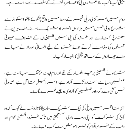
یکجہتی کیا گیا، جو غزہ کی پٹی کا محاصرہ توڑنے کے مقصد سے روانہ ہے۔
روم میں مرکزی ریلی شہر کے وسط میں واقع چنکوئے چنتو اسکوائر سے
شروع ہوئی جس میں ہزاروں افراد شریک ہوئے۔ مظاہرین نے
مغربی کنارے اور غزہ کی پٹی میں فلسطینیوں کے خلاف صیہونی
حملوں کی مذمت کرتے ہوئے غزہ کے لیے انسانی امداد لے جانے
والے جہازوں کے ساتھ یکجہتی کا اظہار کیا۔
شرکاء نے فلسطینی پرچم اٹھا رکھے تھے اور روم اپنا مؤقف جانتا ہے،
فلسطین دریا سے سمندر تک آزاد ہے، اسرائیل قاتل ہے، صیہونی
نسل کشی بند کرو اور فلسطین کو آزادی دو جیسے نعرے لگائے۔
اسی تناظر میں ریلی کی ایک شریک مارییلا کاتاروتسا نے کہا کہ وہ
آج کی شرکت کو اپنی ذمہ داری سمجھتی ہیں تاکہ غزہ، فلسطینی عوام اور
دنیا کے مظلوم اقوام کو فراموش نہ کیا جائے۔