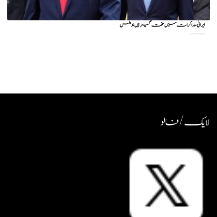
ایرانی مذاکرات میں سخت گیر ہیں: وینس
لایک / فالو