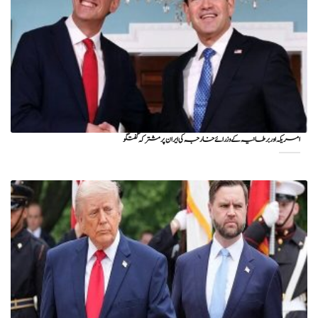
امریکہ اور برطانیہ کے وزرائے خارجہ کی ایران پر مشترکہ گفتگو