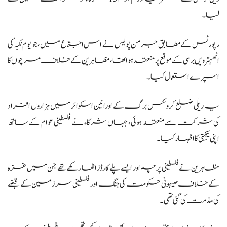
لیا۔
رپورٹس کے مطابق جرمن پولیس نے اس اجتماع میں، جو یوم نکبہ کی
اٹھہترویں برسی کے موقع پر منعقد ہوا تھا، مظاہرین کے خلاف مرچوں کا
اسپرے استعمال کیا۔
یہ ریلی ضلع کروئٹس برگ کے اورانین اسکوائر میں ہزاروں افراد
کی شرکت سے منعقد ہوئی، جہاں شرکاء نے فلسطینی عوام کے ساتھ
اپنی یکجہتی کا اظہار کیا۔
مظاہرین نے فلسطینی پرچم اور ایسے پلے کارڈز اٹھا رکھے تھے جن میں غزہ
کے خلاف صیہونی حکومت کی جنگ اور فلسطینی سرزمین کے قبضے
کی مذمت کی گئی تھی۔