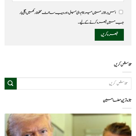
اس براؤزر میں میرا نام، ای میل، اور ویب سائٹ محفوظ رکھیں اگلی بار
جب میں تبصرہ کرنے کےلیے۔
تلاش کریں
تازہ ترین مضامین