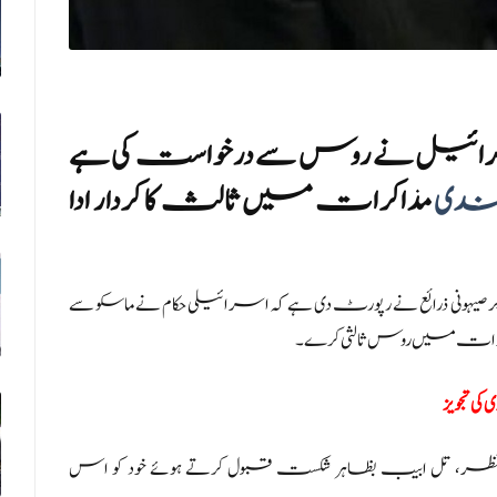
سرائیل نے روس سے درخواست کی ہے
ندی
مذاکرات میں ثالث کا کردار ادا
یہونی ذرائع نے رپورٹ دی ہے کہ اسرائیلی حکام نے ماسکو سے
رات میں روس ثالثی کرے۔
 تجویز
، تل ابیب بظاہر شکست قبول کرتے ہوئے خود کو اس