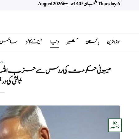
Thursday 6 شعبان 1405 هـ - 6 August 2026
Ski
t
conten
تازہ ترین
پاکستان
کشمیر
دنیا
آج کے کالمز
سائنس اور 
دن
صیہونی حکومت کی روس سے حزب الل
ثالثی کی
02
نومبر