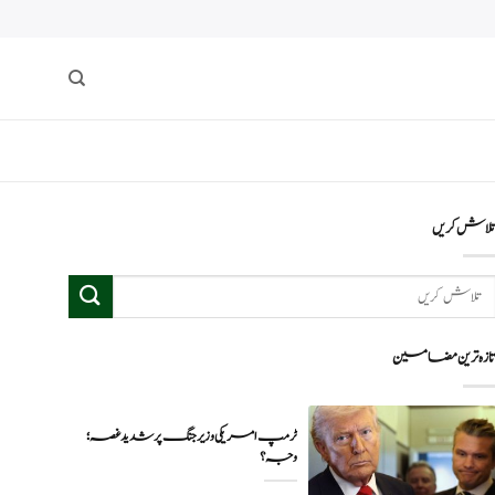
لاش کریں
ازہ ترین مضامین
ٹرمپ امریکی وزیر جنگ پر شدید غصہ؛
وجہ ؟