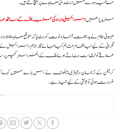
حالیہ دورے میں ابتدائی معاہدے پر پہنچ گئے ہیں۔
مزید پڑھیں:
اسرائیلی وزراء کی حزب اللہ کے ساتھ ع
صیہونی
نگرانی کے لیے نیا نظام قائم کیا جائے گا۔ تاہم، اسرائیل نے
علاقے کو نشانہ بناتے ہوئے ملک کے انفراسٹرکچر پر شدی
کریملن کے ترجمان دیمیتری پیسکوف نے اس بارے میں کہا
ضرورت ہوئی تو ثالثی کے لیے تیار ہے۔