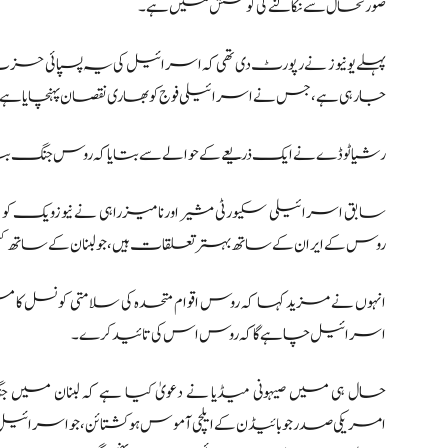
صورتحال سے نکالنے کی کوشش میں ہے۔
پہلے یونیوز نے رپورٹ دی تھی کہ اسرائیل کی یہ پسپائی حزب
جا رہی ہے، جس نے اسرائیلی فوج کو بھاری نقصان پہنچایا ہے
رشیا ٹوڈے نے ایک ذریعے کے حوالے سے بتایا کہ روس جنگ بندی کے 
سابق اسرائیلی سکیورٹی مشیر اورنا میزراہی نے نیوزویک کو
روس کے ایران کے ساتھ بہتر تعلقات ہیں، جو لبنان کے ساتھ کسی 
انہوں نے مزید کہا کہ روس اقوام متحدہ کی سلامتی کونسل کا مستقل
اسرائیل چاہے گا کہ روس اس کی تائید کرے۔
حال ہی میں صیہونی میڈیا نے دعویٰ کیا ہے کہ لبنا
امریکی صدر جو بائیڈن کے ایلچی آموس ہوکشتائن، جو اسرائیل اور ل