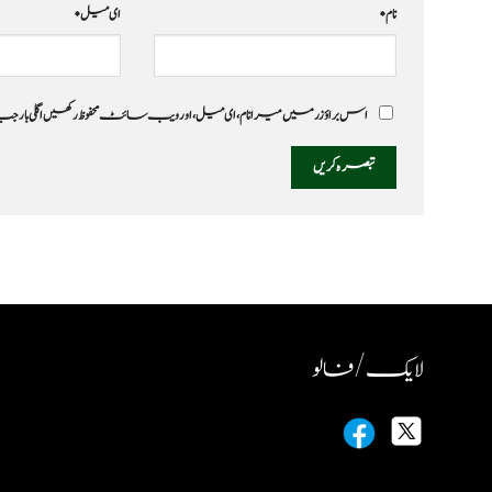
نام
*
ای میل
*
اس براؤزر میں میرا نام، ای میل، اور ویب سائٹ محفوظ رکھیں اگلی بار
لایک / فالو