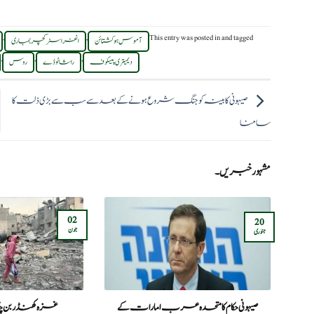
,
,
This entry was posted in
and tagged
آموس ہوکشتائن
انفراسٹرکچر بمباری
,
,
,
دیمیتری پیسکوف
راشا ٹوڈے
روس
صیہونی کابینہ کو جنگ شروع ہونے کے بعد سے سب سے بڑی ذلت کا
سامنا
مشہور خبریں۔
02
20
جون
جنوری
صیہونی حکام کا متحدہ عرب امارات کے
غزہ کھنڈر بن چکا 