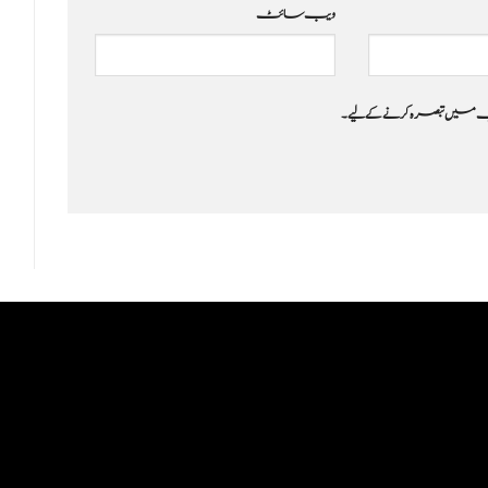
ویب‌ سائٹ
 جب میں تبصرہ کرنے کےلیے۔