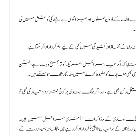
 اللہ کے ڈرون حملوں اور میزائلوں سے بچنے کی کوشش میں کی
۔
نفاذ اور کشیدگی میں کمی کے لیے اہم کردار ادا کر سکتا ہے۔
 بتایا کہ اگرچہ اسرائیل امریکہ کو ترجیح دیتا ہے، لیکن
بھی معاہدے کو مضبوط کرنے میں مددگار ثابت ہو سکتے ہیں۔
 رکن بھی ہے، اور اگر جنگ بندی پر کوئی قرارداد تیار کی گئی تو
ن میں جنگ بندی کے مذاکرات "آخری مراحل” میں ہیں۔
بنان کے درمیان ثالثی کا کردار ادا کر رہے ہیں، بظاہر بیروت کے