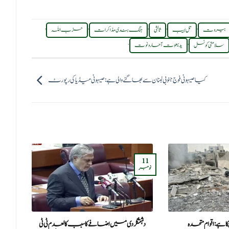
,
,
,
,
,
بیروت
تل ابیب
ثالثی
جنگ بندی مذاکرات
حزب اللہ
.
,
سلامتی کونسل
یدیعوت آحارونوت
کیا صیہونی فوج جنوبی لبنان سے بھاگنے والی ہے:صیہونی میڈیا کی رپورٹ
11
22
نومبر
ستمبر
ہے: اقوام متحدہ
دہشتگردی میں اضافے کا سبب کالعدم ٹی ٹی
اردو