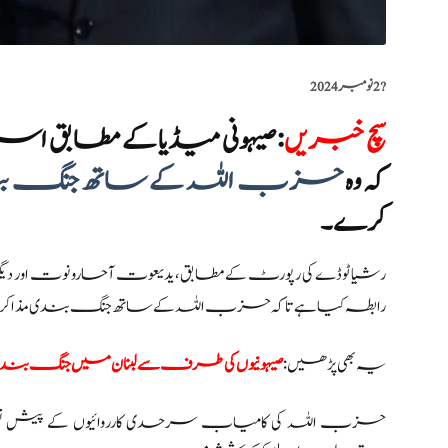
?️
2 نومبر 2024
سچ خبریں
:
صیہونی میڈیا کے مطابق ا
کہ وہ
حزب اللہ کے ساتھ جنگ ب
کرے۔
رشیا ٹوڈے کی رپورٹ کے مطابق، یدیعوت آحارونوت اور دیگر ص
رابطہ کیا ہے تاکہ حزب اللہ کے ساتھ جنگ بندی مذاک
یہ بھی پڑھیں:
صیہونیوں کی طرف سے لبنان میں جنگ بندی کی
حزب اللہ کی کامیاب سرحدی کارروائیوں کے پیش نظر