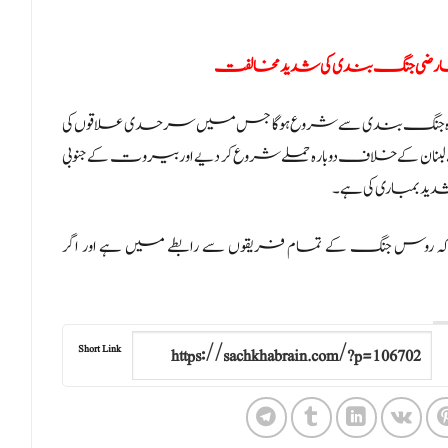
ارضی جنگ بندی کی شدید مخالفت
 حکام نے یدیعوت آحارونوت کو بتایا کہ متوقع معاہدہ 60 روزہ جنگ بندی سے شروع ہوگا جس میں سرحدی علاقوں کی
 لبنان کے خلاف دوبارہ حملے شروع کر دیے اور بیروت کے جنوبی
د بمباری کی ہے۔
 کہ روس جنگ کے تمام فریقوں سے رابطے میں ہے اور اگر
Short Link