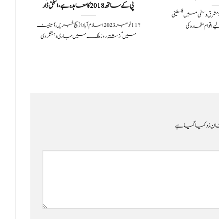
پی کے ساتھ 2018 کا معاہدہ ہے، اسحٰق ڈار
کے م
 خبریں: مشرق وسطیٰ میں فلسطینی
?️ 11 نومبر 2023اسلام آباد: (سچ خبریں) سینیٹ
ے اقوام متحدہ کی
میں گزشتہ روز ملک میں جاری دہشتگردی
ن زد کیا گیا ہے