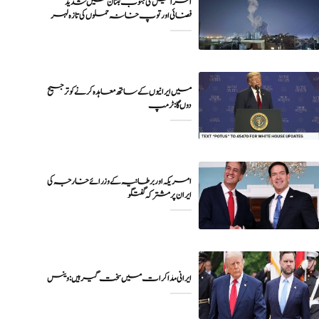
اسرائیل کی جنوب لبنان میں شدید
فضائی اور توپ خانہ حملوں کی تازہ لہر
میں ایرانیوں کے ساتھ معاہدہ کرنے کو ترجیح
دوں گا : ٹرمپ
امریکہ اور برطانیہ کے وزرائے خارجہ کی
ایران پر مشترکہ گفتگو
ایرانی مذاکرات میں سخت گیر ہیں: وینس