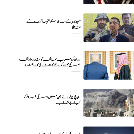
صہیونیوں کے ساتھ حکومتی مذاکرات کے
نتایج
ایران کی عرب ممالک کو شدید وارننگ،
امریکی حملے کو روکنے کا باعث بنی کہ روئٹرز
این بی سی نیوز نے یمن میں امریکی جرائم کو