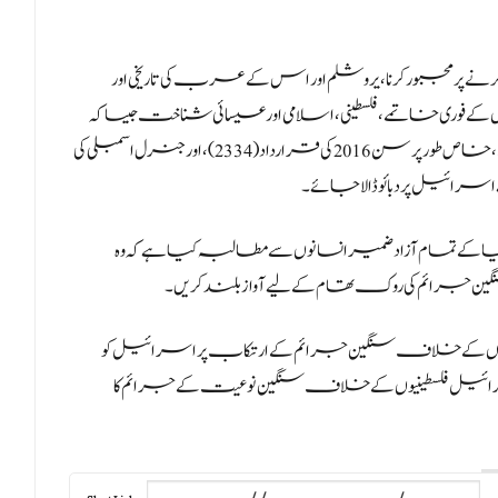
رنے پر مجبور کرنا، یروشلم اور اس کے عرب کی تاریخی اور
ں کے فوری خاتمے، فلسطینی، اسلامی اور عیسائی شناخت جیسا کہ
چوتھے جنیوا کنونشن اور اقوام متحدہ کی سلامتی کونسل کی قراردادوں، خاص طور پر سن 2016 کی قرارداد (2334)، اور جنرل اسمبلی کی
دنیا کے تمام آزاد ضمیر انسانوں سے مطالبہ کیا ہے کہ و ہ
جرائم کی روک تھام کے لیے آواز بلند کریں۔
فلسطینیوں کے خلاف سنگین جرائم کے ارتکاب پر اسرائیل کو
اسرائیل فلسطینیوں کے خلاف سنگین نوعیت کے جرائم کا