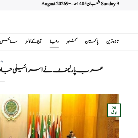
Sunday 9 شعبان 1405 هـ - 9 August 2026
Ski
t
conten
تازہ ترین
پاکستان
کشمیر
دنیا
آج کے کالمز
سائنس اور 
دن
عرب پارلیمنٹ نے اسرائیلی جارحی
28
اپریل