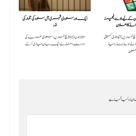
اینڈرائیڈ صارفین کے لیے 6 نئے فیچرز
ایک اور سعودی شہری آل سعود کی تلوار کی
افغ
ے کا اعلان
نذر
یویارک( سچ خبریں)ٹیکنالوجی کمپنی
?️ 20 جون 2023سچ خبریں:سعودی عرب کی
اتے ہوئے اینڈرائیڈ
وزارت داخلہ نے ایک بیان جاری کر کے
سے
ین
ن زد کیا گیا ہے