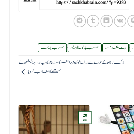
Short Link
.
,
,
,
ق
بیت المقدس
عرب پارلیمانی یونین
عرب پارلیمنٹ
لاک ڈاؤن کے حوالے سے برطانوی وزیر اعظم کا متنازع بیان، اپوزیشن نے
استعفے کا مطالبہ کردیا
21
20
جون
جون