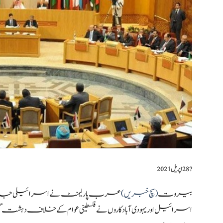
?️
28 اپریل 2021
بیروت
(سچ خبریں)
عرب پارلیمنٹ نے اسرائیلی جارحی
اسرائیل اور یہودی آبادکاروں نے فلسطینی عوام کے خلاف دہشت گر