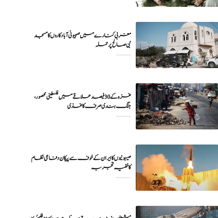
مغربی کنارے میں صہیونی آبادکاروں کا مسجد
نبی صالح پر حملہ
غزہ کے 30 فیصد علاقے میں فلسطینی محصور،
جنگ بندی صرف کاغذی
صیہونیوں کا ایران کے خوف سے پیکان دفاعی نظام
کا خفیہ تجربہ