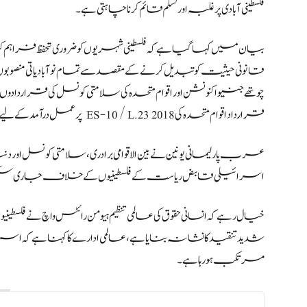
فلسطینی آبادی پر غلبہ اور تسلم قائم کرنا چاہتی ہے۔
بیان میں‌ کہا گیا ہے کہ فلسطینی شہریوں کو ضروری تحفظ فراہم ک
قانونی حیثیت کو تبدیل کرنے کے مقصد سے تمام نوآبادیاتی منصوبو
قرارداد اقوام متحدہ کی ES-10 / L.23 2018 پر عمل درآمد کے لیے اسرائیل پر دبائو ڈالا جائے۔
عرب پارلیمانی یونین نے بین الاقوامی برادری، سلامتی کونسل اور 
اسرائیلی قابض ریاست کے فلسطینیوں کے خلاف جاری سنگین 
خیال رہے کہ انسانی حقوق کی عالمی تنظیم ہیومن رائٹس واچ نے 
شدید تنقید کا نشانہ بنایا ہے، عالمی ادارے کا کہنا ہے کہ 
مرتکب ہو رہا ہے۔