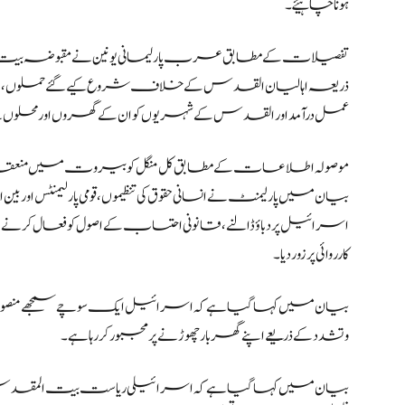
ہونا چاہیئے۔
تفصیلات کے مطابق عرب پارلیمانی یونین نے مقبوضہ بیت ا
ذریعہ اہالیان القدس کے خلاف شروع کیے گئے حملوں، نسلی صفا
عمل درآمد اور القدس کے شہریوں کو ان کے گھروں اور محلوں سے
موصولہ اطلاعات کے مطابق کل منگل کو بیروت میں منع
بیان میں پارلیمنٹ نے انسانی حقوق کی تنظیموں، قومی پارلیمنٹس اور بین الا
اسرائیل پر دباؤ ڈالنے، قانونی احتساب کے اصول کو فعال کر
کارروائی پر زور دیا۔
بیان میں کہا گیا ہے کہ اسرائیل ایک سوچے سمجھے منصوبے
و تشدد کے ذریعے اپنے گھر بار چھوڑنے پر مجبور کررہا ہے۔
بیان میں کہا گیا ہے کہ اسرائیلی ریاست بیت المقدس کی آئینی 