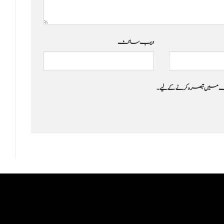
ویب‌ سائٹ
 جب میں تبصرہ کرنے کےلیے۔