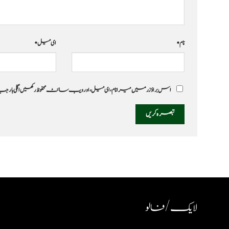
نام
*
ای میل
*
اس براؤزر میں میرا نام، ای میل، اور ویب سائٹ محفوظ رکھیں اگلی بار
لایک / فالو