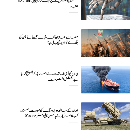
مشینیں انٹرنیٹ پر قبضہ کر رہی ہیں؛ کلاؤڈ فلیئر کا
انتباہ
صنعا سے جازان تک، ایک حملے نے یمن کی
جنگ کا توازن کیسے بدل دیا؟
ایران کی فوجی طاقت نے امریکہ کو چیلنج کر دیا
ہے: نیشنل انٹرسٹ
ایران کے ساتھ دوبارہ جنگ کی صورت میں
کیا امریکہ کے پاس کافی اسلحہ موجود ہوگا؟