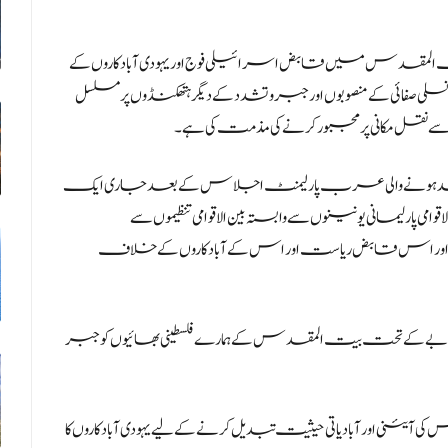
لمقدس میں قابض اسرائیلی فوج اور یہودی آباد کاروں کے
ئی کے منصوبوں اور جبر و تشدد کے دیگر ہتھکنڈوں پر مسلسل
 نقل مکانی پر مجبور کرنے کی مذمت کی ہے۔
قد ہونے والی عرب پارلیمنٹ اجلاس کے بعد جاری ایک
قوامی پارلیمانی یونینوں سے وابستہ بین الاقوامی تنظیموں سے
نے اور اس قابض ریاست اور اس کے آبادکاروں کے خلاف
 کے تحت بیت المقدس کے ہمارے فلسطینی بھائیوں کو جبر
اور آبادیاتی حیثیت تبدیل کرنے کے لیے یہودی آباد کاروں کا