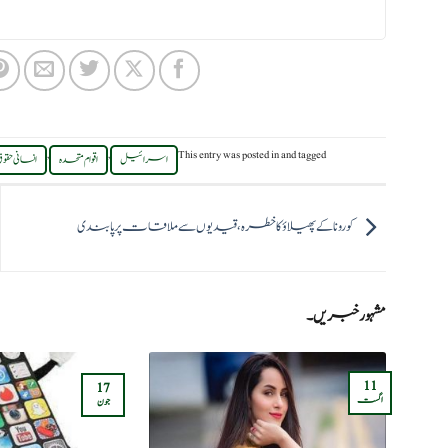
,
,
This entry was posted in
and tagged
اسرائیل
اقوام متحدہ
انسانی حقو
کورونا کے پھیلاؤ کا خطرہ ، قیدیوں سے ملاقات پر پابندی
مشہور خبریں۔
11
17
اگست
جون