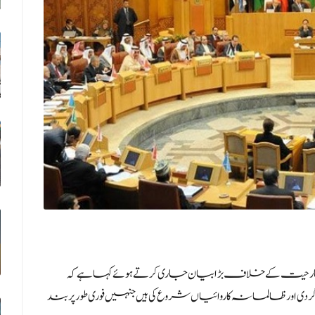
ت کے خلاف بڑا بیان جاری کرتے ہوئے کہا ہے کہ
دی اور ظالمانہ کاروائیاں شروع کی ہیں جنہیں فوری طور پر بند