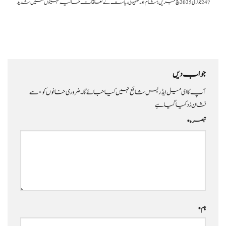
?️ 24 جولائی 2025 سچ خبریں:شام اور صہیونی ریاست کے تعلقات حالیہ مہینوں میں شدید
جواب دیں
آپ کا ای میل ایڈریس شائع نہیں کیا جائے گا۔
ضروری خانوں کو
*
سے
نشان زد کیا گیا ہے
تبصرہ
*
نام
*