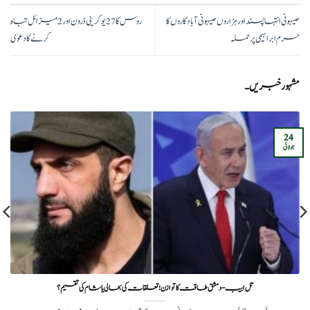
صیہونی انتہا پسند اور ہزاروں صیہونی آبادکاروں کا
روس کا 27 یوکرینی ڈرون اور 2 میزائل تباہ
حرم ابراہیمی پر حملہ
کرنے کا دعوی
مشہور خبریں۔
24
جولائی
تل ابیب-دمشق طاقت کا توازن؛ تعلقات کی بحالی یا شام کی تقسیم؟