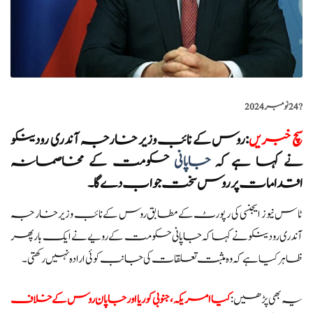
?️
24 نومبر 2024
سچ خبریں
:
روس کے نائب وزیر خارجہ آندری رودینکو
نے کہا ہے کہ
جاپانی
حکومت کے مخاصمانہ
اقدامات پر روس سخت جواب دے گا۔
ٹاس نیوز ایجنسی کی رپورٹ کے مطابق روس کے نائب وزیر خارجہ
آندری رودینکو نے کہا کہ جاپانی حکومت کے رویے نے ایک بار پھر
ظاہر کیا ہے کہ وہ مثبت تعلقات کی جانب کوئی ارادہ نہیں رکھتی۔
یہ بھی پڑھیں:
کیا امریکہ ،جنوبی کوریا اور جاپان روس کے خلاف