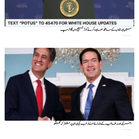
میں ایرانیوں کے ساتھ معاہدہ کرنے کو ترجیح دوں گا : ٹرمپ
امریکہ اور برطانیہ کے وزرائے خارجہ کی ایران پر مشترکہ گفتگو