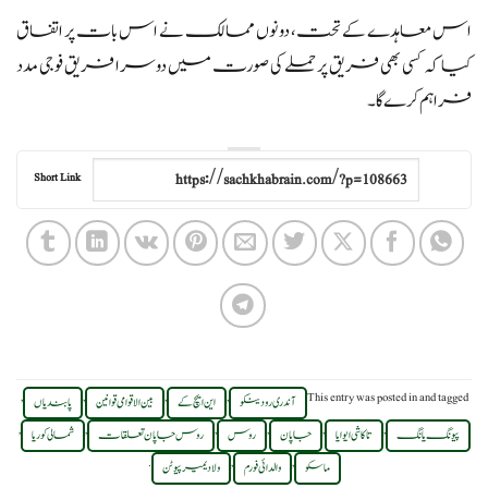
اس معاہدے کے تحت، دونوں ممالک نے اس بات پر اتفاق
کیا کہ کسی بھی فریق پر حملے کی صورت میں دوسرا فریق فوجی مدد
فراہم کرے گا۔
Short Link
,
,
,
,
This entry was posted in
and tagged
آندری رودینکو
این ایچ کے
بین الاقوامی قوانین
پابندیاں
,
,
,
,
,
,
پیونگ یانگ
تاکاشی ایوایا
جاپان
روس
روس جاپان تعلقات
شمالی کوریا
.
,
,
ماسکو
والدائی فورم
ولادیمیر پیوٹن