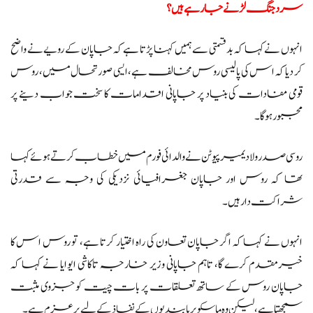
سرد جنگ لڑنے جا رہے ہیں؟
انہوں نے کہا کہ بدقسمتی سے ہمیں کہنا پڑتا ہے کہ جاپان کے رویے نے واضح
کر دیا کہ اس کی پالیسی روس مخالف ہے، ایسی صورتحال میں، روس
قومی مفادات کی بنیاد پر جاپانی اقدامات کا سخت جواب دینے پر
مجبور ہوگا۔
روسی صدر ولادیمیر پیوٹن نے والدائی فورم میں خطاب کرتے ہوئے کہا
تھا کہ روس اور جاپان جغرافیائی نزدیکی کی وجہ سے قدرتی
شراکت دار ہیں۔
انہوں نے کہا کہ اگر جاپان تعاون کی راہ اختیار کرتا ہے، تو روس اس کا
خیرمقدم کرے گا، تاہم جاپانی وزیر خارجہ تاکاشی ایوایا نے کہا کہ
جاپان روس کے ساتھ تعلقات پر بات چیت کو جزوی مثبت
سمجھتا ہے، لیکن وہ ماسکو پر پابندیوں کے نفاذ کے لیے پرعزم ہے۔