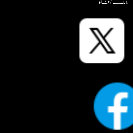
لایک / فالو