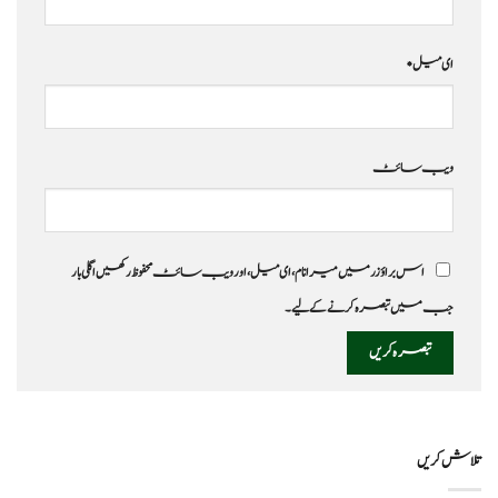
ای میل
*
ویب‌ سائٹ
اس براؤزر میں میرا نام، ای میل، اور ویب سائٹ محفوظ رکھیں اگلی بار
جب میں تبصرہ کرنے کےلیے۔
تلاش کریں