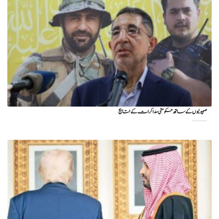
صہیونیوں کے ساتھ حکومتی مذاکرات کے نتایج