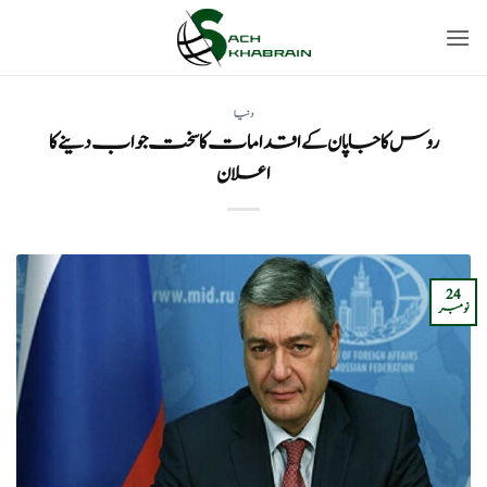
Ski
t
conten
دنیا
روس کا جاپان کے اقدامات کا سخت جواب دینے کا
اعلان
24
نومبر