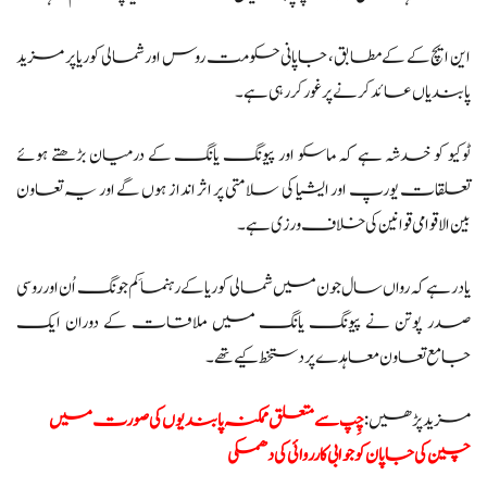
این ایچ کے کے مطابق، جاپانی حکومت روس اور شمالی کوریا پر مزید
پابندیاں عائد کرنے پر غور کر رہی ہے۔
ٹوکیو کو خدشہ ہے کہ ماسکو اور پیونگ یانگ کے درمیان بڑھتے ہوئے
تعلقات یورپ اور ایشیا کی سلامتی پر اثر انداز ہوں گے اور یہ تعاون
بین الاقوامی قوانین کی خلاف ورزی ہے۔
یاد رہے کہ رواں سال جون میں شمالی کوریا کے رہنما کِم جونگ اُن اور روسی
صدر پوتن نے پیونگ یانگ میں ملاقات کے دوران ایک
جامع تعاون معاہدے پر دستخط کیے تھے۔
مزید پڑھیں:
چِپ سے متعلق ممکنہ پابندیوں کی صورت میں
چین کی جاپان کو جوابی کارروائی کی دھمکی