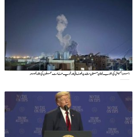
اسرائیل کی جنوب لبنان میں شدید فضائی اور توپ خانہ حملوں کی تازہ لہر