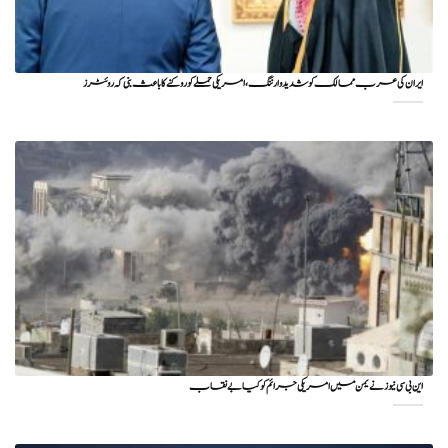
ایران کی عرب ممالک کو شدید وارننگ، امریکی حملے کو روکنے کا باعث بنی کہ روئٹرز
این بی سی نیوز نے یمن میں امریکی جرائم کو کیا بے نقاب