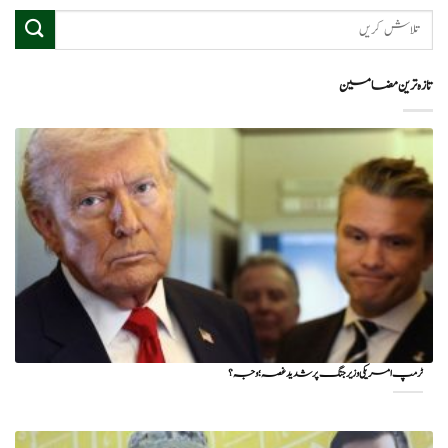
تازہ ترین مضامین
ٹرمپ امریکی وزیر جنگ پر شدید غصہ؛ وجہ ؟