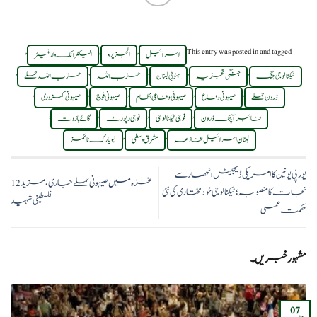
,
,
,
This entry was posted in
and tagged
اسرائیل
الجزیرہ
الیکٹرانک وارفیئر
,
,
,
,
,
ٹیکنالوجی جنگ
جنگی تجزیہ
جنوبی لبنان
حزب اللہ
حزب اللہ حملے
,
,
,
,
,
ڈرون حملے
صیہونی دفاع
صیہونی دفاعی نظام
صیہونی فوج
صیہونی کمزوری
,
,
,
,
فائبر آپٹک ڈرون
فوجی ٹیکنالوجی
فوجی رپورٹ
گائے ہازوت
.
,
,
لبنان اسرائیل تنازعہ
مشرق وسطی
نیویارک ٹائمز
یورپی یونین کا امریکی ڈیجیٹل انحصار سے
غزہ میں صیہونی حملے جاری، مزید 12
نجات کا منصوبہ؛ ٹیکنالوجی خودمختاری کی نئی
فلسطینی شہید
حکمت عملی
مشہور خبریں۔
07