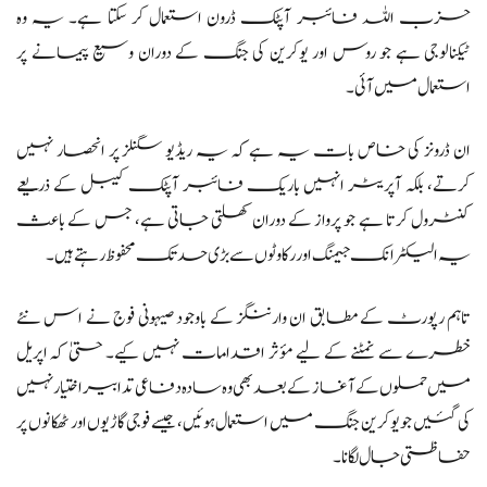
حزب اللہ فائبر آپٹک ڈرون استعمال کر سکتا ہے۔ یہ وہ
ٹیکنالوجی ہے جو روس اور یوکرین کی جنگ کے دوران وسیع پیمانے پر
استعمال میں آئی۔
ان ڈرونز کی خاص بات یہ ہے کہ یہ ریڈیو سگنلز پر انحصار نہیں
کرتے، بلکہ آپریٹر انہیں باریک فائبر آپٹک کیبل کے ذریعے
کنٹرول کرتا ہے جو پرواز کے دوران کھلتی جاتی ہے، جس کے باعث
یہ الیکٹرانک جیمنگ اور رکاوٹوں سے بڑی حد تک محفوظ رہتے ہیں۔
تاہم رپورٹ کے مطابق ان وارننگز کے باوجود صیہونی فوج نے اس نئے
خطرے سے نمٹنے کے لیے مؤثر اقدامات نہیں کیے۔ حتیٰ کہ اپریل
میں حملوں کے آغاز کے بعد بھی وہ سادہ دفاعی تدابیر اختیار نہیں
کی گئیں جو یوکرین جنگ میں استعمال ہوئیں، جیسے فوجی گاڑیوں اور ٹھکانوں پر
حفاظتی جال لگانا۔