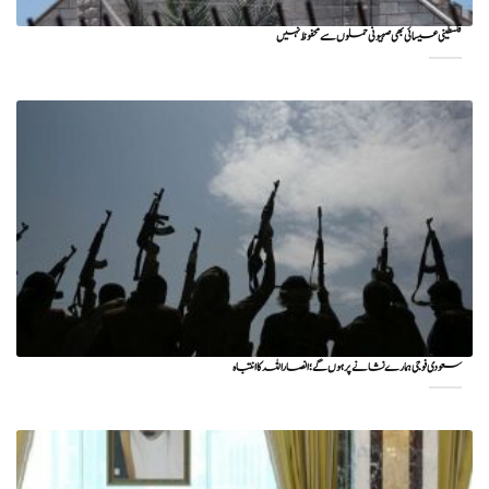
فلسطینی عیسائی بھی صہیونی حملوں سے محفوظ نہیں
سعودی فوجی ہمارے نشانے پر ہوں گے؛ انصاراللہ کا انتباہ