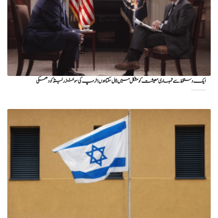
ایک دستخط سے تمہاری معیشت کو مشکل میں ڈال سکتا ہوں؛ ٹرمپ کی سوئٹزرلینڈ کو دھمکی