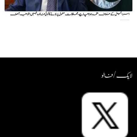
اسرائیل کے خلاف متحد ہونا چاہیے، تعلقات معمول پر لانے کا کوئی فائدہ نہیں: خواجہ آصف
لایک / فالو