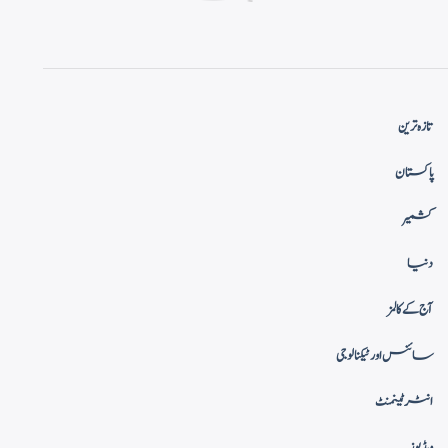
تازہ ترین
پاکستان
کشمیر
دنیا
آج کے کالمز
سائنس اور ٹیکنالوجی
انٹرٹینمنٹ
ویڈیوز