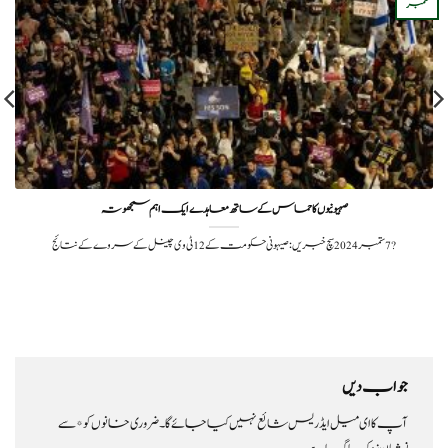
ستمبر
صہیونیوں کا حماس کے ساتھ معاہدے ایک اہم سمجھوتہ
?️ 7 ستمبر 2024سچ خبریں: صیہونی حکومت کے 12 ٹی وی چینل کے سروے کے نتائج
جواب دیں
آپ کا ای میل ایڈریس شائع نہیں کیا جائے گا۔
ضروری خانوں کو
*
سے