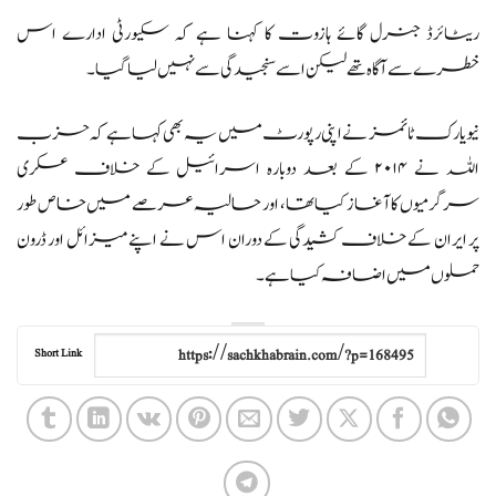
ریٹائرڈ جنرل گائے ہازوت کا کہنا ہے کہ سکیورٹی ادارے اس
خطرے سے آگاہ تھے لیکن اسے سنجیدگی سے نہیں لیا گیا۔
نیویارک ٹائمز نے اپنی رپورٹ میں یہ بھی کہا ہے کہ حزب
اللہ نے ۲۰۱۴ کے بعد دوبارہ اسرائیل کے خلاف عسکری
سرگرمیوں کا آغاز کیا تھا، اور حالیہ عرصے میں خاص طور
پر ایران کے خلاف کشیدگی کے دوران اس نے اپنے میزائل اور ڈرون
حملوں میں اضافہ کیا ہے۔
Short Link