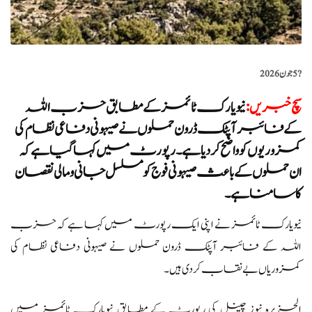
?️
5 جون 2026
سچ خبریں
:
نیویارک ٹائمز کے مطابق حزب اللہ
کے فائبر آپٹک ڈرون حملوں نے صیہونی دفاعی نظام کی
کمزوریوں کو واضح کر دیا ہے۔ رپورٹ میں کہا گیا ہے کہ
ان حملوں کے باعث صیہونی فوج کو مسلسل جانی و مالی نقصان
کا سامنا ہے۔
نیویارک ٹائمز نے اپنی ایک رپورٹ میں کہا ہے کہ حزب
اللہ کے فائبر آپٹک ڈرون حملوں نے صیہونی دفاعی نظام کی
کمزوریاں بے نقاب کر دی ہیں۔
الجزیرہ نیوز چینل کی رپورٹ کے مطابق نیویارک ٹائمز میں