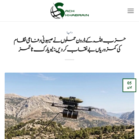
Ski
t
conten
دنیا
حزب اللہ کے ڈرون حملوں نے صیہونی دفاعی نظام
کی کمزوریاں بے نقاب کر دیں: نیویارک ٹائمز
05
جون