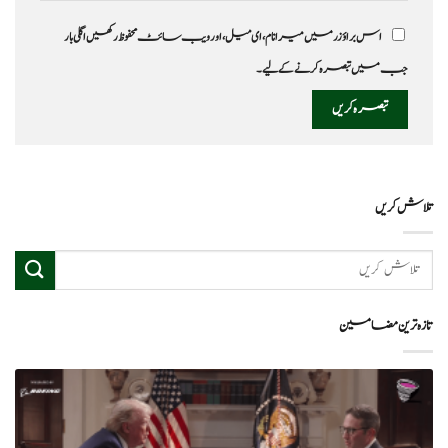
اس براؤزر میں میرا نام، ای میل، اور ویب سائٹ محفوظ رکھیں اگلی بار
جب میں تبصرہ کرنے کےلیے۔
تلاش کریں
تازہ ترین مضامین