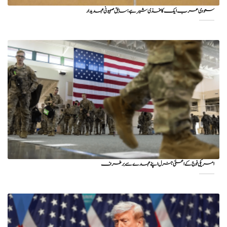
سعودی عرب ایک کاغذی شیر ہے: سابق صہیونی عہدیدار
امریکی فوج کے اعلیٰ جنرل اپنے عہدے سے برطرف