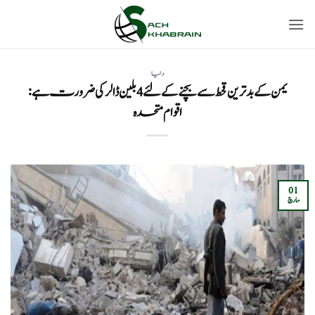
Ski
t
conten
دنیا
یمن کے بدترین قحط سے بچنے کے لئے 4 بلین ڈالر کی ضرورت ہے:
اقوام متحدہ
01
مارچ