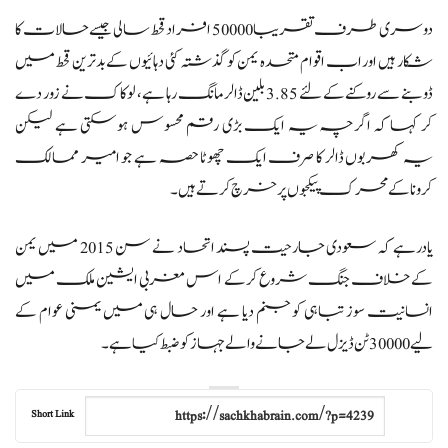
دوسری طرف تقریبا50000 افراد قحط سالی جیسے حالات کا
شکار ہیں اور اب اقوام متحدہ یمن کو گذشتہ کئی دہائیوں کے بدترین قحط میں
ڈوبنے سے روکنے کے لئے 3.85 بلین ڈالر مانگ رہا ہے، لوکاک نے زور دے
کر کہا کہ اگرچہ یہ ایک بڑی رقم محسوس ہوسکتی ہے لیکن
یہ کھربوں ڈالر کا صرف ایک چھوٹا حصہ ہے جو امیر ممالک
کرونا کے محرک پیکجوں پر خرچ کرتے ہیں۔
یادرہے کہ سعودی جارحیت پسند اتحاد نے سن 2015 میں یمن
کے خلاف جنگ شروع کرکے اس مغربی ایشین ملک میں
انسانیت سوز تباہی کو جنم دیا ہے اور حال ہی میں یمنی عوام کے
لیے 30000 ٹن ڈیزل لے جانے والے جہاز کو ضبط کیا ہے ۔
Short Link