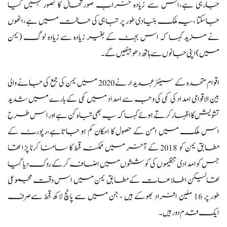
جارہی ہے،اس سے زیادہ خراب صورتحال کا تصور نہیں کیا
جاسکتا ،یہ ملک بنیادی طور پر تباہی کی حالت میں ہے،انھوں
نے مزید کہا کہ اس بجٹ کے بغیر زیادہ سے زیادہ لوگ (یمن
میں) اپنی جانوں سے ہاتھ دھو بیٹھیں گے ۔
اقوام متحدہ کے سینئر عہدیدار نے 2020 میں یمن کی جمع کی جانے والی
بین الاقوامی امداد کی کمی کی وجہ سے امداد میں کمی کے بارے میں شدید
تشویش کا اظہار کرتے ہوئے کہاکہ یہ بھی تباہ کن ہےاور اس طرح
اس ملک میں امن کے حصول کا امکان کم ہو جاتاہے،رپورٹ کے
مطابق یمن کو 2018 کے آخر میں ممکنہ قحط کا سامنا کرنا پڑا تھا
جس کو امدادی تنظیموں کی کوششوں میں اضافہ کرکے روک دیا گیا
تھالیکن اطلاعات کے مطابق یمن میں اس وقت مجموعی
طور پر 16 ملین افراد بھوکے ہیں ، جن میں سے پانچ لاکھ قحط سےصرف
ایک قدم دورہیں۔