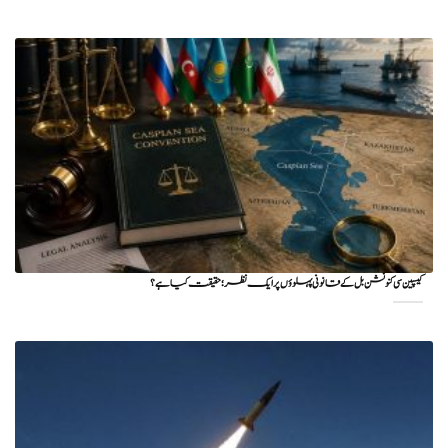
کیسپین سی کنونشن بل کے قانونی پہلوؤں پر ایک نظر؛ حقیقت کیا ہے؟