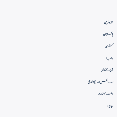
تازہ ترین
پاکستان
کشمیر
دنیا
آج کے کالمز
سائنس اور ٹیکنالوجی
انٹرٹینمنٹ
ویڈیوز