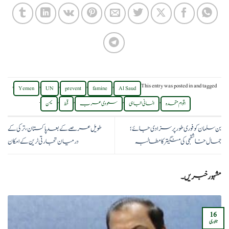
,
,
,
,
,
This entry was posted in
and tagged
Yemen
UN
prevent
famine
Al Saud
.
,
,
,
,
اقوام متحدہ
انسانی تباہی
سعودی عرب
قحط
یمن
بن سلمان کو فوری طور پر سزا دی جائے؛
طویل عرصے کے بعد پاکستان، ترکی کے
جمال خاشقجی کی منگیتر کا مطالبہ
درمیان تجارتی ٹرین کے امکان
مشہور خبریں۔
16
جنوری