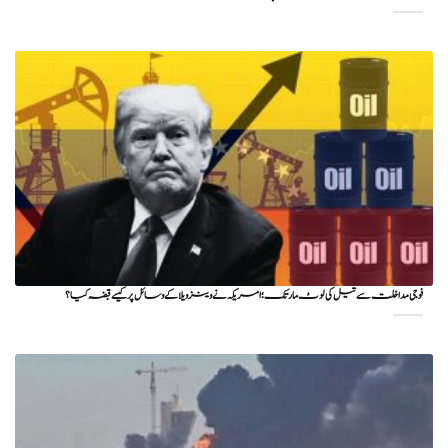
فوجی مداخلت سے تیل کی لوٹ مار تک؛ امریکہ نے وینزویلا کے وسائل پر کیسے قبضہ کیا؟