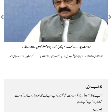
نوازشریف اور محمود اچکزئی کے رابطے کا علم نہیں۔ رانا ثناءاللہ
?️ 16 جنوری 2026اسلام آباد (سچ خبریں) وزیراعظم شہباز شریف کے مشیر برائے سیاسی امور
جواب دیں
آپ کا ای میل ایڈریس شائع نہیں کیا جائے گا۔
ضروری خانوں کو
*
سے
نشان زد کیا گیا ہے
تبصرہ
*