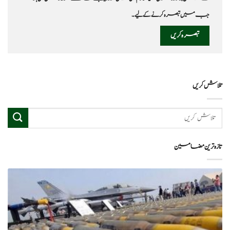
جب میں تبصرہ کرنے کےلیے۔
تلاش کریں
تازہ ترین مضامین