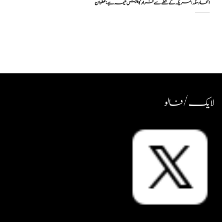
اتحاد مکہ امریکہ کے خطے سے فرار کا پیش خیمہ ہے: عطوان
لایک / فالو