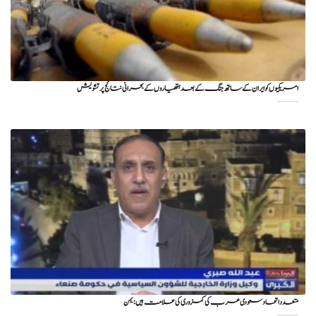
امریکیوں کو ایران کے ساتھ جنگ کے بعد ہتھیاروں کے بحرانی نتائج پر تشویش
متعدد اتحاد سعودی عرب کی کمزوری کی علامت ہیں : یمن