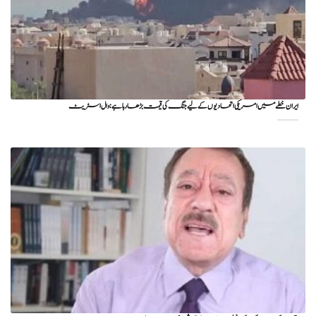
ایران خطے میں امریکی اتحادیوں کے لیے جنگ کی قیمت بڑھا رہا ہے: وال اسٹریٹ