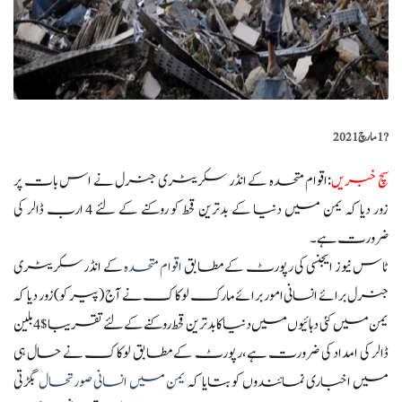
?️
1 مارچ 2021
سچ خبریں
:اقوام متحدہ کے انڈر سکریٹری جنرل نے اس بات پر
زور دیا کہ یمن میں دنیا کے بدترین قحط کو روکنے کے لئے 4 ارب ڈالر کی
ضرورت ہے۔
ٹاس نیوز ایجنسی کی رپورٹ کے مطابق
اقوام متحدہ
کے انڈر سکریٹری
جنرل برائے انسانی امور برائے مارک لوکاک نے آج (پیر کو) زور دیا کہ
یمن میں کئی دہائیوں میں دنیا کا بدترین قحط روکنے کے لئے تقریبا$ 4 بلین
ڈالر کی امداد کی ضرورت ہے،رپورٹ کے مطابق لوکاک نے حال ہی
میں اخباری نمائندوں کو بتایا کہ
یمن میں انسانی صورتحال
بگڑتی