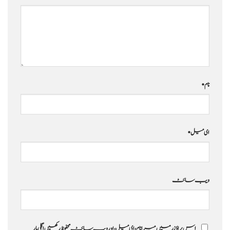
نام
*
ای میل
*
ویب‌ سائٹ
اس براؤزر میں میرا نام، ای میل، اور ویب سائٹ محفوظ رکھیں اگلی بار