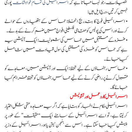
تفصیلات، جو کہا جاتا ہے کہ
اسرائیل کی تمام خواہشات
پوری
نہیں کرتیں، درج ذیل ہیں:
• اسرائیلی فوج کا بتدریج انخلا: حماس کے ہتھیاروں کے حوالے
کرنے اور اس کی پولیس کو مقامی فلسطینی افواج میں ضم کرنے کے بدلے۔
• غزہ کے مستقبل میں حماس کی شمولیت: ایک آپشن یہ
ہے کہ حماس کو غزہ کی مستقبل کی سول قیادت میں شامل
کیا جائے۔
• حماس رہنماؤں کے لیے تحفظ: ایک اور آپشن میں، معاہدے کو
قبول کرنے پر راضی کرنے کے لیے حماس رہنماؤں کو تحفظ فراہم کیا
جائے گا۔
اسرائیل کا ردعمل اور تشویش
اسرائیلی حکام نے اخبار کو بتایا ہے کہ اگر یہ معاہدہ حتمی شکل اختیار
کر لیتا ہے، تو اسے اسرائیل کے سامنے ایک "حقیقت” کے طور پر
پیش کیا جا سکتا ہے۔ اس سے بنجمن نیتن یاہو، اسرائیل کے وزیر