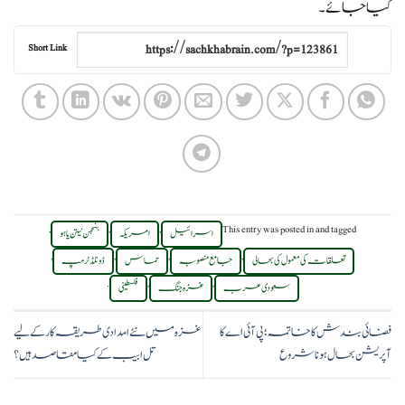
کیا جائے۔
Short Link
,
,
,
This entry was posted in
and tagged
اسرائیل
امریکہ
بنجمن نیتن یاہو
,
,
,
,
تعلقات کی معمول کی بحالی
جامع منصوبہ
حماس
ڈونلڈ ٹرمپ
.
,
,
سعودی عرب
غزہ جنگ
فلسطینی
فضائی بندش کا خاتمہ؛ پی آئی اے کا
غزہ میں نئے امدادی طریقہ کار کے لیے
آپریشن بحال ہونا شروع
تل ابیب کے کیا مقاصد ہیں؟