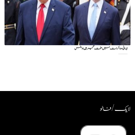
ایرانی مذاکرات میں سخت گیر ہیں: وینس
لایک / فالو