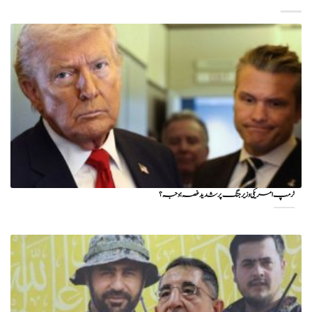
ٹرمپ امریکی وزیر جنگ پر شدید غصہ؛ وجہ ؟