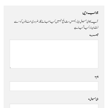
جواب دیں
آپ کا ای میل ایڈریس شائع نہیں کیا جائے گا۔
ضروری خانوں کو
*
سے
نشان زد کیا گیا ہے
تبصرہ
*
نام
*
ای میل
*