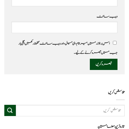
ویب‌ سائٹ
اس براؤزر میں میرا نام، ای میل، اور ویب سائٹ محفوظ رکھیں اگلی بار
جب میں تبصرہ کرنے کےلیے۔
تلاش کریں
تازہ ترین مضامین