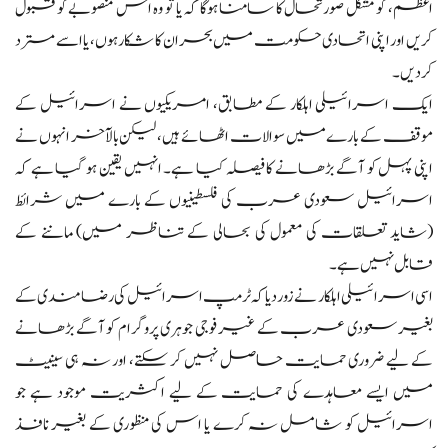
اعظم، کو مشکل صورتحال کا سامنا ہوگا کہ یا تو وہ اس منصوبے کو قبول
کریں اور اپنی اتحادی حکومت میں بحران کا شکار ہوں، یا اسے مسترد
کر دیں۔
ایک اسرائیلی اہلکار کے مطابق، امریکیوں نے اسرائیل کے
موقف کے بارے میں سوالات اٹھائے ہیں، لیکن بالآخر انہوں نے
اپنی پہل کو آگے بڑھانے کا فیصلہ کیا ہے۔ انہیں یقین ہو گیا ہے کہ
اسرائیل سعودی عرب کی فلسطینیوں کے بارے میں شرائط
(شاید تعلقات کی معمول کی بحالی کے تناظر میں) ماننے کے
قابل نہیں ہے۔
اسی اسرائیلی اہلکار نے زور دیا کہ ٹرمپ اسرائیل کی رضامندی کے
بغیر سعودی عرب کے غیر فوجی جوہری پروگرام کو آگے بڑھانے
کے لیے ضروری حمایت حاصل نہیں کر سکتے، اور نہ ہی سینیٹ
میں ایسے معاہدے کی حمایت کے لیے اکثریت موجود ہے جو
اسرائیل کو شامل نہ کرے یا اس کی منظوری کے بغیر نافذ