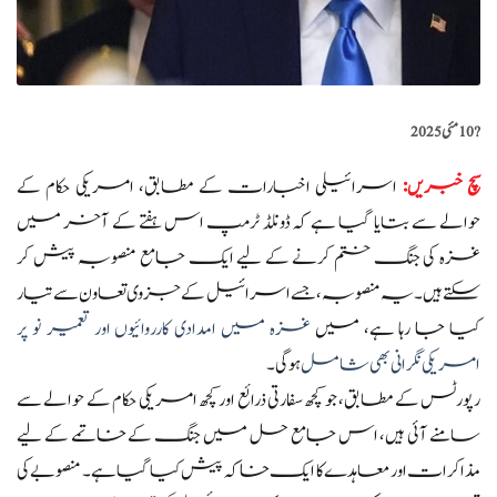
?️
10 مئی 2025
سچ خبریں
:
اسرائیلی اخبارات کے مطابق، امریکی حکام کے
حوالے سے بتایا گیا ہے کہ ڈونلڈ ٹرمپ اس ہفتے کے آخر میں
غزہ کی جنگ ختم کرنے کے لیے ایک جامع منصوبہ پیش کر
سکتے ہیں۔ یہ منصوبہ، جسے اسرائیل کے جزوی تعاون سے تیار
کیا جا رہا ہے، میں
غزہ میں امدادی کارروائیوں اور تعمیر نو پر
امریکی نگرانی بھی شامل
ہوگی۔
رپورٹس کے مطابق، جو کچھ سفارتی ذرائع اور کچھ امریکی حکام کے حوالے سے
سامنے آئی ہیں، اس جامع حل میں جنگ کے خاتمے کے لیے
مذاکرات اور معاہدے کا ایک خاکہ پیش کیا گیا ہے۔ منصوبے کی