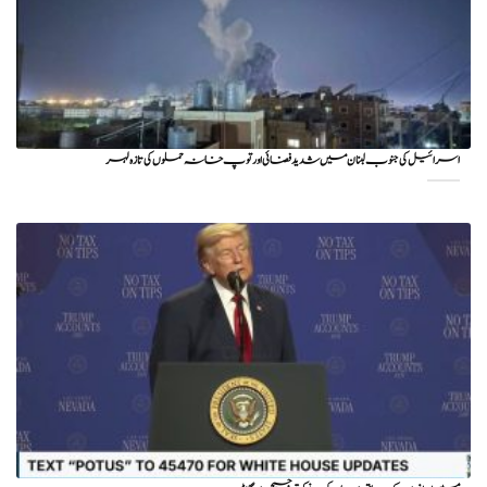
اسرائیل کی جنوب لبنان میں شدید فضائی اور توپ خانہ حملوں کی تازہ لہر