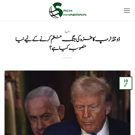
Ski
t
conten
دنیا
ڈونلڈ ٹرمپ کا غزہ کی جنگ ختم کرنے کے لیے نیا
منصوبہ کیا ہے ؟
10
مئی