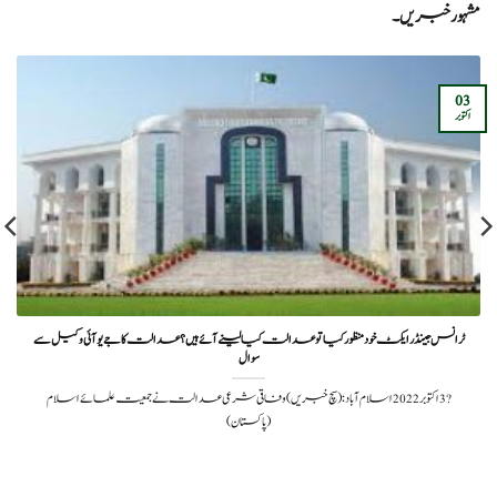
مشہور خبریں۔
03
اکتوبر
ٹرانس جینڈر ایکٹ خود منظور کیا تو عدالت کیا لینے آئے ہیں؟ عدالت کا جے یو آئی وکیل سے
سوال
?️ 3 اکتوبر 2022اسلام آباد: (سچ خبریں) وفاقی شرعی عدالت نے جمعیت علمائے اسلام
(پاکستان)