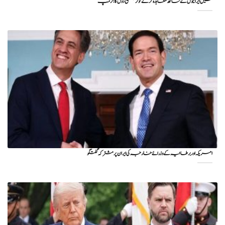
میں ایرانیوں کے ساتھ معاہدہ کرنے کو ترجیح دوں گا : ٹرمپ
امریکہ اور برطانیہ کے وزرائے خارجہ کی ایران پر مشترکہ گفتگو