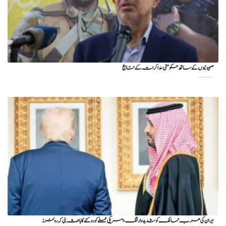
صہیونیوں کے ساتھ حکومتی مذاکرات کے نتایج
ایران کی عرب ممالک کو شدید وارننگ، امریکی حملے کو روکنے کا باعث بنی کہ روئٹرز