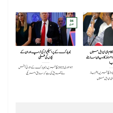
15
04
جنوری
دسمبر
م ای سی ایل میں
نیویارک کے پراسیکیوٹر کی ٹرمپ اور ان کے
اس
اخلہ کا بیان سامنے
بچوں کی طلبی
ا
?️ 4 جنوری 2022سچ خبریں:نیویارک کے اٹارنی آفس
20اسلام آباد (سچ خبریں) شہباز
نے تصدیق کی ہے کہ سابق امریکی
اعت
ی سی ایل میں