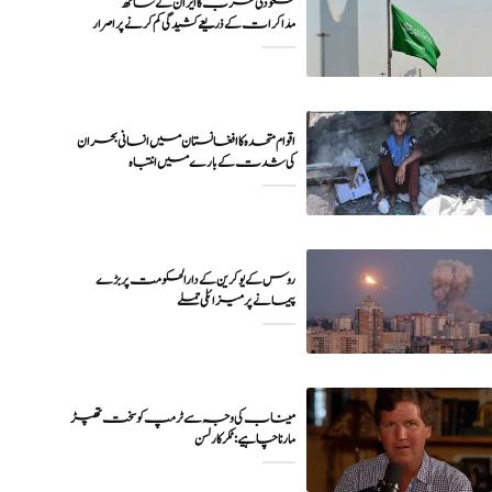
سعودی عرب کا ایران کے ساتھ
مذاکرات کے ذریعے کشیدگی کم کرنے پر اصرار
اقوام متحدہ کا افغانستان میں انسانی بحران
کی شدت کے بارے میں انتباہ
روس کے یوکرین کے دارالحکومت پر بڑے
میناب کی وجہ سے ٹرمپ کو سخت تھپڑ
مارنا چاہیے : ٹکر کارلسن