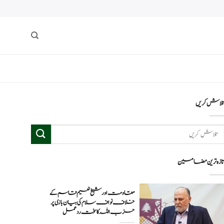
لاش کریں
ازہ ترین مضامین
مقاومت اور شیخ نعیم قاسم کے
خلاف نواف سلام کی بیان بازی پر
حزب اللہ کا سخت ردعمل