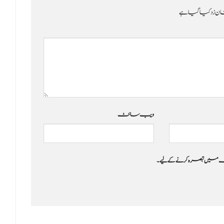
ن زد کیا گیا ہے
ویب‌ سائٹ
 جب میں تبصرہ کرنے کےلیے۔