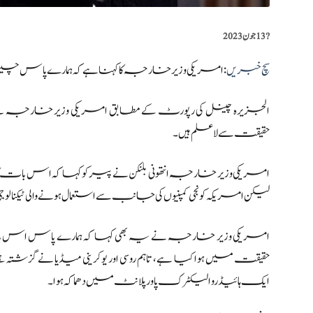
?️
13 جون 2023
سچ خبریں
:امریکی وزیر خارجہ کا کہنا ہے کہ ہمارے پاس چین سے 
الجزیرہ چینل کی رپورٹ کے مطابق امریکی وزیر خارجہ نے کہا 
حقیقت سے لاعلم ہیں۔
امریکی وزیر خارجہ انتھونی بلنکن نے پیر کو کہا کہ اس بات کا
لیکن امریکہ کو نجی کمپنیوں کی جانب سے استعمال ہونے والی ٹیکنالو
امریکی وزیر خارجہ نے یہ بھی کہا کہ ہمارے پاس اس با
حقیقت میں ہوا کیا ہے، تاہم روسی اور یوکرینی میڈیا نے گزشتہ ہف
ایک ہائیڈرو الیکٹرک پاور پلانٹ میں دھماکہ ہوا۔