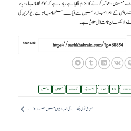
کہ کرنے کا الزام لگایا ہے، یاد رہے کہ کاخوفکا ہائیڈرو پاور
انائی کی فراہمی کے اہم اجزاء میں سے ایک سمجھا جاتا ہے۔ یوکرین کی
الا نقصان ناقابل تلافی ہے۔
Short Link
.
,
,
,
,
,
,
Russia
US
امداد
امریکہ
ثبوت
چین
روس
صہیونی فوجی جنک کی تیاریوں میں مصروف