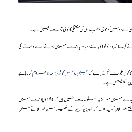
روس کو فوجی ہتھیاروں کی منتقلی کا کوئی ثبوت نہیں ہے۔
کہ وہ کوخوفکا ہائیڈرو پاور پلانٹ میں ہونے والے دھماکے کی
 کوئی ثبوت نہیں ہے کہ
چین روس کو فوجی امداد فراہم
کر رہا ہے
جی پر تشویش ہے۔
رے میں مزید معلومات نہیں ہیں کہ کاخوفکا پلانٹ میں
تے اعلان کیا تھا کہ جنوبی
یوکرین
کے کھیرسن علاقے میں