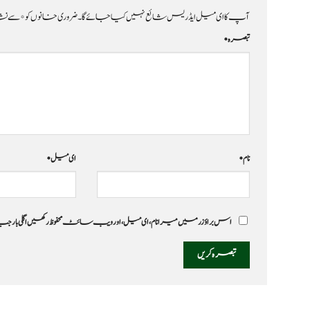
آپ کا ای میل ایڈریس شائع نہیں کیا جائے گا۔
ضروری خانوں کو
*
سے نشا
تبصرہ
*
نام
*
ای میل
*
اس براؤزر میں میرا نام، ای میل، اور ویب سائٹ محفوظ رکھیں اگلی بار