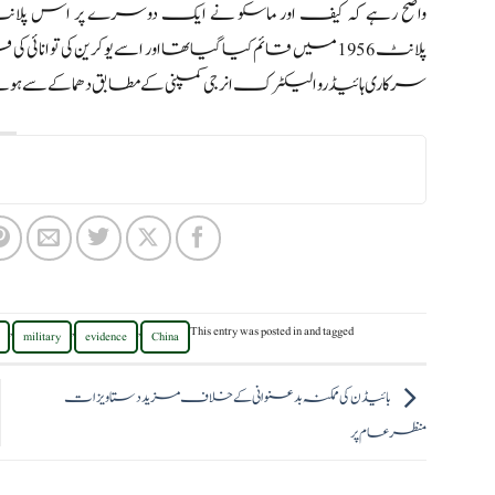
واضح رہے کہ کیف اور ماسکو نے ایک دوسرے پر اس پلانٹ میں دھما
پلانٹ 1956 میں قائم کیا گیا تھا اور اسے یوکرین کی تو
سرکاری ہائیڈرو الیکٹرک انرجی کمپنی کے مطابق دھماکے سے ہونے و
,
,
,
This entry was posted in
and tagged
military
evidence
China
بائیڈن کی ممکنہ بدعنوانی کے خلاف مزید دستاویزات
منظرعام پر