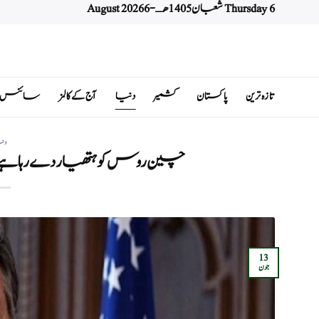
Thursday 6 شعبان 1405 هـ - 6 August 2026
Ski
t
conten
تازہ ترین
پاکستان
کشمیر
دنیا
آج کے کالمز
سائنس اور 
دن
چین روس کو ہتھیار دے رہا ہے 
13
جون