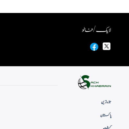
لایک / فالو
تازہ ترین
پاکستان
کشمیر