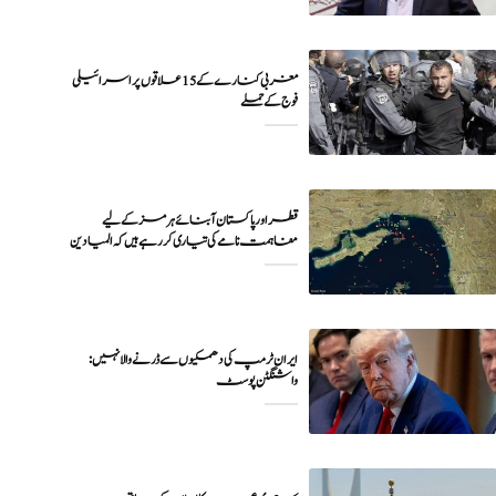
مغربی کنارے کے 15 علاقوں پر اسرائیلی
فوج کے حملے
قطر اور پاکستان آبنائے ہرمز کے لیے
مفاہمت نامے کی تیاری کر رہے ہیں کہ المیادین
ایران ٹرمپ کی دھمکیوں سے ڈرنے والا نہیں:
واشنگٹن پوسٹ